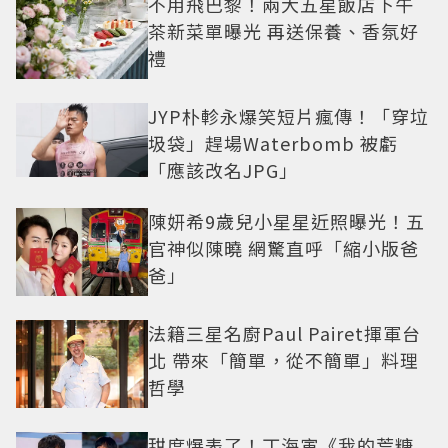
不用飛巴黎！兩大五星飯店下午
茶新菜單曝光 再送保養、香氛好
禮
JYP朴軫永爆笑短片瘋傳！「穿垃
圾袋」趕場Waterbomb 被虧
「應該改名JPG」
陳妍希9歲兒小星星近照曝光！五
官神似陳曉 網驚直呼「縮小版爸
爸」
法籍三星名廚Paul Pairet揮軍台
北 帶來「簡單，從不簡單」料理
哲學
甜度爆表了！丁海寅《我的荒糖