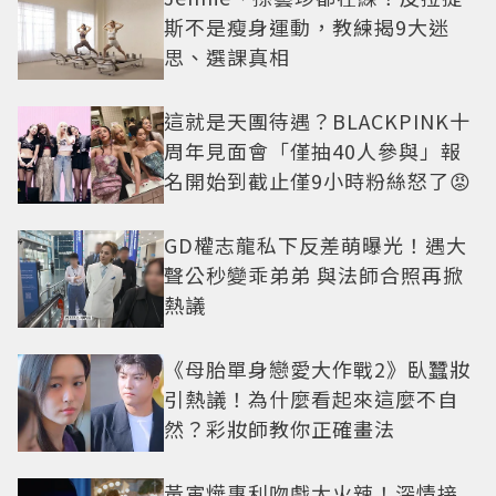
斯不是瘦身運動，教練揭9大迷
思、選課真相
這就是天團待遇？BLACKPINK十
周年見面會「僅抽40人參與」報
名開始到截止僅9小時粉絲怒了😡
GD權志龍私下反差萌曝光！遇大
聲公秒變乖弟弟 與法師合照再掀
熱議
《母胎單身戀愛大作戰2》臥蠶妝
引熱議！為什麼看起來這麼不自
然？彩妝師教你正確畫法
黃寅燁惠利吻戲太火辣！深情接