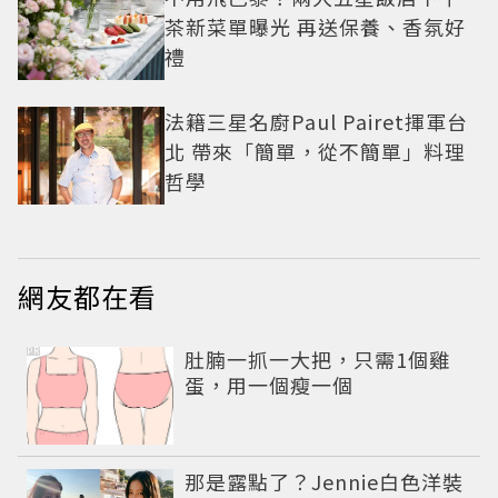
茶新菜單曝光 再送保養、香氛好
禮
法籍三星名廚Paul Pairet揮軍台
北 帶來「簡單，從不簡單」料理
哲學
網友都在看
PR
肚腩一抓一大把，只需1個雞
蛋，用一個瘦一個
那是露點了？Jennie白色洋裝