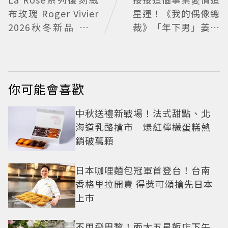
布玫瑰 Roger Vivier
星運！《我的偶像總
2026秋冬新品 繁花
裁》「年下男」姜勳
不褪
變身冰山總裁 金慧峻
追星成功還偶遇愛情
你可能會喜歡
中秋送禮新戰場！法式甜點、北
海道乳酪搶市 爆紅檸檬蛋糕熱
銷破萬顆
日本咖哩麵包冠軍首登台！台南
香格里拉開賣 得獎可頌搶先日本
上市
不用飛巴黎！兩大五星飯店下午