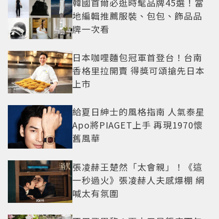
韓國首爾必逛時髦品牌45選！當
地編輯推薦服裝、包包、飾品品
牌一次看
日本咖哩麵包冠軍首登台！台南
香格里拉開賣 得獎可頌搶先日本
上市
給夏日紳士的風格指南 人氣泰星
Apo將PIAGET上手 再現1970懷
舊風華
張凌赫王楚然「太會親」！《這
一秒過火》張凌赫人夫感爆棚 網
喊太有氛圍