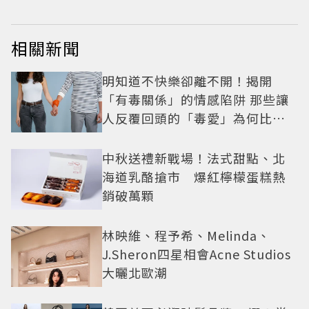
相關新聞
明知道不快樂卻離不開！揭開
「有毒關係」的情感陷阱 那些讓
人反覆回頭的「毒愛」為何比菸
還難戒？
中秋送禮新戰場！法式甜點、北
海道乳酪搶市 爆紅檸檬蛋糕熱
銷破萬顆
林映維、程予希、Melinda、
J.Sheron四星相會Acne Studios
大曬北歐潮