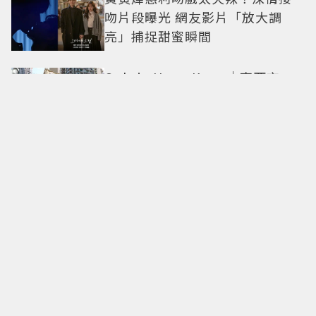
吻片段曝光 網友影片「放大調
亮」捕捉甜蜜瞬間
Only in Hong Kong｜東西交
融，新舊並存 ｜摺疊城市-香港
不只月餅！「酥炸軟殼蟹＋蟹黃
醬」、「特調肉品＋調味鹽」中
秋送創意
拍出這張照片的記者小心了🤣！
少女時代孝淵「絕美pose變搞
笑」撂狠話：把住址交出來
必比登主廚進駐！ 台北最美百年