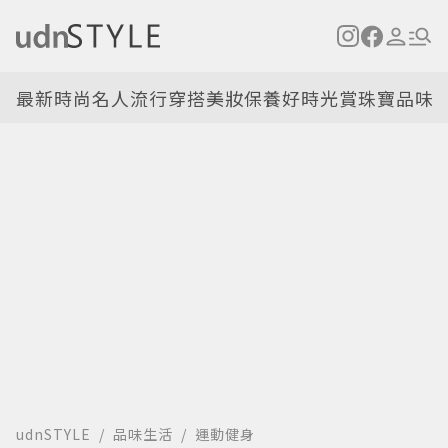
最新
時尚名人
流行穿搭
美妝保養
好時光
賞珠寶
品味
udnSTYLE
品味生活
運動健身