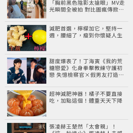
「胸前黑色陰影太搶眼」MV走
光瞬間全被拍 對比圖瘋傳掀論
戰
PR
減肥首選，檸檬加它，堅持一
週，腰細了，瘦到你懷疑人生
甜度爆表了！丁海寅《我的荒
糖戀愛》化身拳擊教練守護初
戀 失憶檢察官×假男友打造今
夏必看小甜劇
PR
超神減肥神器！橘子不要直接
吃，加點這個！體重天天下降
張凌赫王楚然「太會親」！