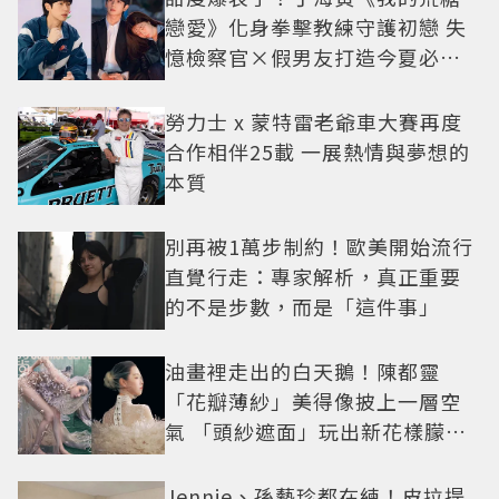
戀愛》化身拳擊教練守護初戀 失
憶檢察官×假男友打造今夏必看
小甜劇
勞力士 x 蒙特雷老爺車大賽再度
合作相伴25載 一展熱情與夢想的
本質
別再被1萬步制約！歐美開始流行
直覺行走：專家解析，真正重要
的不是步數，而是「這件事」
油畫裡走出的白天鵝！陳都靈
「花瓣薄紗」美得像披上一層空
氣 「頭紗遮面」玩出新花樣朦朧
美感太仙
Jennie、孫藝珍都在練！皮拉提