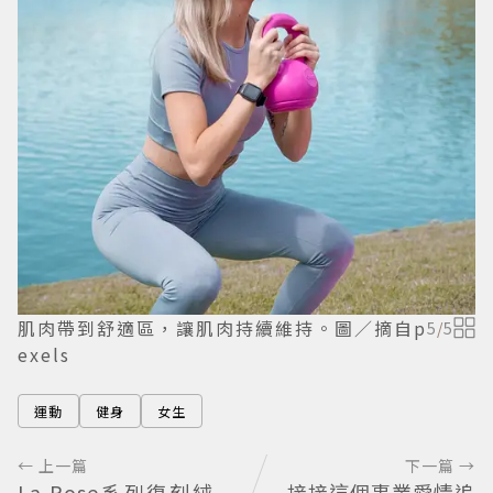
肌肉帶到舒適區，讓肌肉持續維持。圖／摘自p
5
/
5
exels
運動
健身
女生
← 上一篇
下一篇 →
La Rose系列復刻絨
接接這個事業愛情追