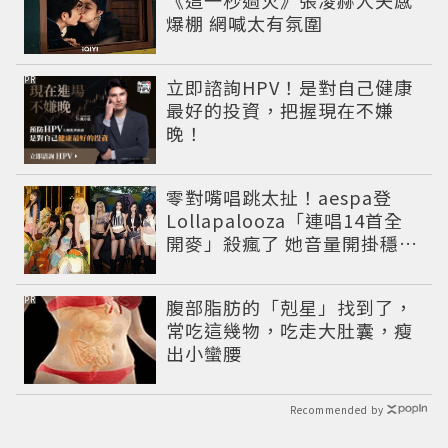
《這一秒過火》張凌赫人夫感
爆棚 網喊太有氛圍
PR
立即諮詢HPV！是對自己健康
最好的投資，把握現在不嫌
晚！
零對嘴唱跳太扯！aespa登
Lollapalooza「連唱14首全
開麥」殺瘋了 她音量開掛穩到
像吞CD
PR
腹部脂肪的「剋星」找到了，
常吃這幾物，吃走大肚囊，瘦
出小蠻腰
Recommended by