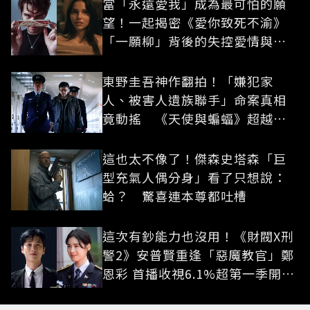
當「永遠愛我」成為最可怕的願
望！一起揭密《愛你致死不渝》
「一願柳」背後的失控愛情與爆
紅之路
東野圭吾神作翻拍！「嫌犯家
人、被害人遺族聯手」命案真相
竟動搖 《天使與蝙蝠》超越懸
疑框架展開
這也太不像了！傑森史塔森「巨
型充氣人偶分身」看了只想說：
蛤？ 驚喜連本尊都吐槽
這次有鈔能力也沒用！《財閥X刑
警2》安普賢重逢「惡魔教官」鄭
恩彩 首播收視6.1%超第一季開紅
盤