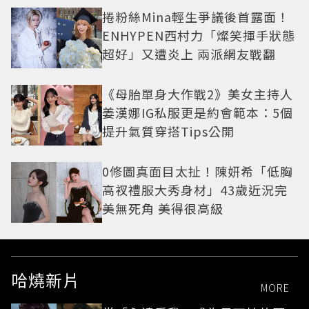
捲粉絲Mina輕生爭議後首露面！
ENHYPEN西村力「燦笑揮手狀態
超好」又遭炎上 兩派網友戰翻
《母胎單身大作戰2》美女主持人
姜漢娜IG私服更是約會範本：5個
提升氣質穿搭Tips公開
0修圖真面目太扯！陳妍希「低胸
高衩禮服大秀身材」43歲近況完
美無死角 美得很高級
哈燒新片
MORE