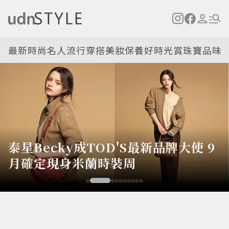
最新
時尚名人
流行穿搭
美妝保養
好時光
賞珠寶
品味
泰星Becky成TOD'S最新品牌大使 9
月確定現身米蘭時裝周