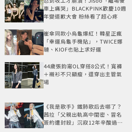
忍到收工才崩潰！Jisoo「離場後
車上痛哭」BLACKPINK歡慶10週
年變道歉大會 粉絲看了超心疼
崔傘同款小烏龜爆紅！韓星正瘋
「幸運烏龜手機貼」，TWICE娜
璉、KIOF也貼上求好運
44歲張鈞甯OL穿搭8公式！寬褲
＋襯衫不只顯瘦，還穿出主管氣
場
《我是歌手》鐵肺歌后去哪了？
茜拉「父親出軌高中閨密、冒名
簽約遭封殺」沉寂12年辛酸過往
曝光