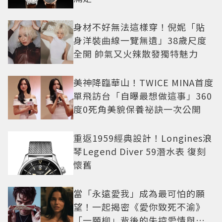
身材不好無法這樣穿！倪妮「貼
身洋裝曲線一覽無遺」38歲尺度
全開 帥氣又火辣散發獨特魅力
美神降臨華山！TWICE MINA首度
單飛訪台「自曝最想做這事」360
度0死角美貌保養祕訣一次公開
重返1959經典設計！Longines浪
琴Legend Diver 59潛水表 復刻
懷舊
當「永遠愛我」成為最可怕的願
望！一起揭密《愛你致死不渝》
「一願柳」背後的失控愛情與爆