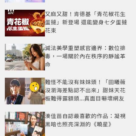
防三角關係
又麻又甜！肯德基「青花椒花生
蛋撻」新登場 還能變身七夕蛋撻
花束
減法美學重塑感官邊界：數位排
毒，一場關於內在秩序的靜謐革
命
難怪不能沒有妹妹頭！「田曦薇
沒瀏海差點認不出來」甜妹天花
板難得露額頭...真面目嚇壞網友
湊佳苗自認最喜歡的作品：凝視
黑暗也照亮深淵的《曉星》