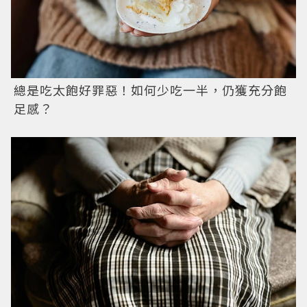
總是吃太飽好罪惡！如何少吃一半，仍獲充分飽
足感？