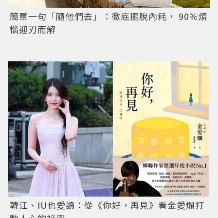
簡單一句「隨他們去」：徹底擺脫內耗， 90%煩
惱迎刃而解
韓江、IU也愛讀：從《你好，再見》看金愛爛打
動人心的祕密