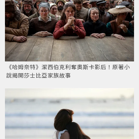
《哈姆奈特》潔西伯克利奪奧斯卡影后！原著小
說揭開莎士比亞家族故事