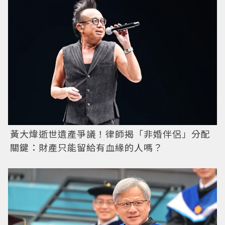
黃大煒逝世遺產爭議！律師揭「非婚伴侶」分配
關鍵：財產只能留給有血緣的人嗎？