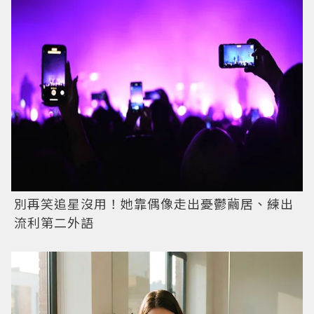
別再笑追星沒用！她靠偶像走出憂鬱繭居、練出
流利第二外語