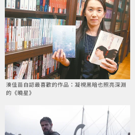
湊佳苗自認最喜歡的作品：凝視黑暗也照亮深淵
的《曉星》