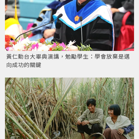
黃仁勳台大畢典演講，勉勵學生：學會放棄是邁
向成功的關鍵