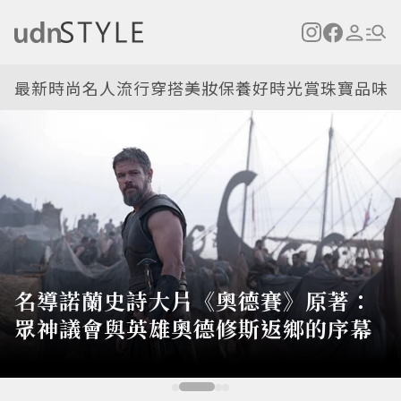
最新
時尚名人
流行穿搭
美妝保養
好時光
賞珠寶
品味
食安拉警報！每天一杯排毒飲，緩解
慢性發炎、降低肝指數