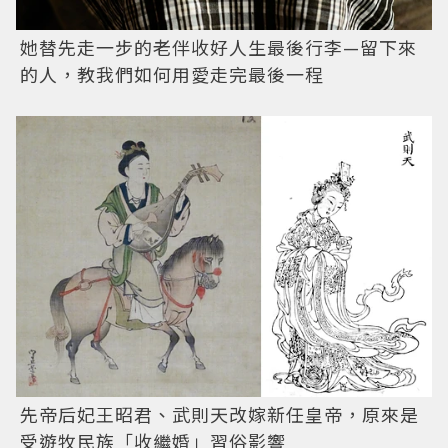
她替先走一步的老伴收好人生最後行李—留下來
的人，教我們如何用愛走完最後一程
先帝后妃王昭君、武則天改嫁新任皇帝，原來是
受遊牧民族「收繼婚」習俗影響