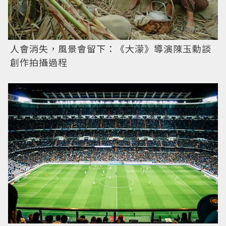
人會消失，風景會留下：《大濛》導演陳玉勳談
創作拍攝過程