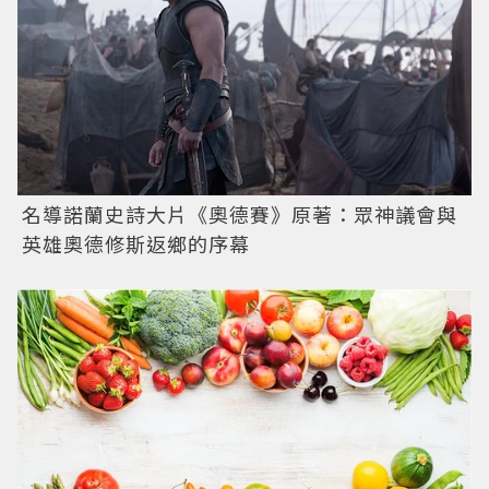
名導諾蘭史詩大片《奧德賽》原著：眾神議會與
英雄奧德修斯返鄉的序幕