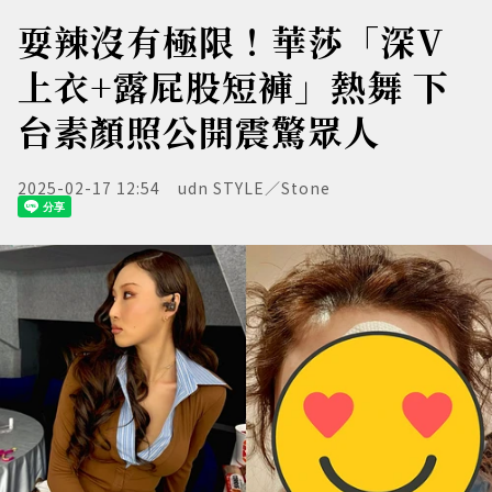
耍辣沒有極限！︁華莎「深V
上衣+露屁股短褲」熱舞 下
台素顏照公開震驚眾人
2025-02-17 12:54
udn STYLE／Stone