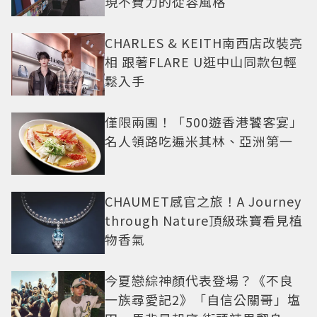
現不費力的從容風格
CHARLES & KEITH南西店改裝亮
相 跟著FLARE U逛中山同款包輕
鬆入手
僅限兩團！「500遊香港饕客宴」
名人領路吃遍米其林、亞洲第一
CHAUMET感官之旅！A Journey
through Nature頂級珠寶看見植
物香氣
今夏戀綜神顏代表登場？《不良
一族尋愛記2》「自信公關哥」塩