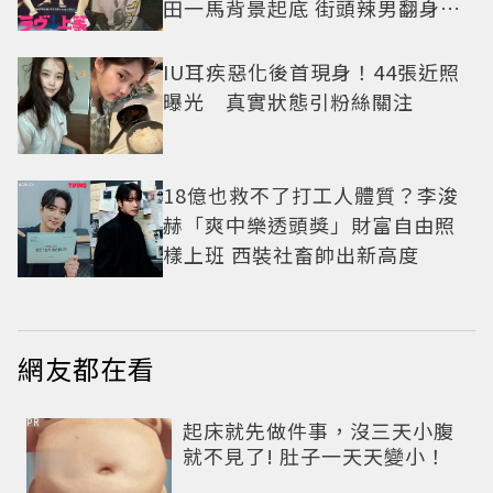
田一馬背景起底 街頭辣男翻身當
老闆
IU耳疾惡化後首現身！44張近照
曝光 真實狀態引粉絲關注
18億也救不了打工人體質？李浚
赫「爽中樂透頭獎」財富自由照
樣上班 西裝社畜帥出新高度
網友都在看
PR
起床就先做件事，沒三天小腹
就不見了! 肚子一天天變小！