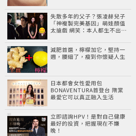
失散多年的父子？張凌赫兒子
「神複製完美基因」萌娃顏值
太搶戲 網笑：本人都生不出這
麼像
PR
減肥首選，檸檬加它，堅持一
週，腰細了，瘦到你懷疑人生
日本都會女性愛用包
BONAVENTURA首登台 隋棠
最愛它可以真正融入生活
PR
立即諮詢HPV！是對自己健康
最好的投資，把握現在不嫌
晚！