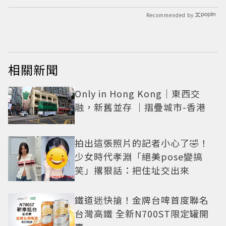
Recommended by
相關新聞
Only in Hong Kong｜東西交
融，新舊並存 ｜摺疊城市-香港
拍出這張照片的記者小心了🤣！
少女時代孝淵「絕美pose變搞
笑」撂狠話：把住址交出來
鐵道迷快搶！金牌台啤首度聯名
台灣高鐵 全新N700ST限定罐開