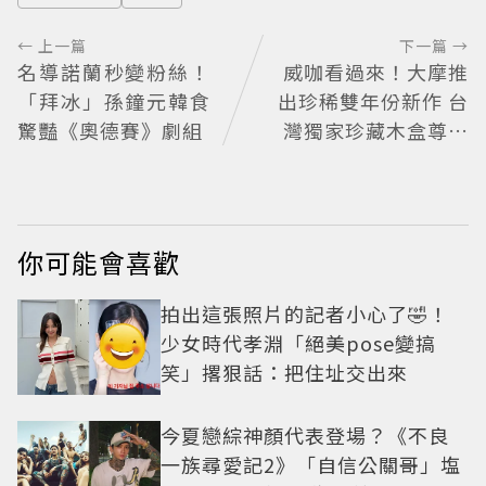
← 上一篇
下一篇 →
名導諾蘭秒變粉絲！
威咖看過來！大摩推
「拜冰」孫鐘元韓食
出珍稀雙年份新作 台
驚豔《奧德賽》劇組
灣獨家珍藏木盒尊榮
開賣
你可能會喜歡
拍出這張照片的記者小心了🤣！
少女時代孝淵「絕美pose變搞
笑」撂狠話：把住址交出來
今夏戀綜神顏代表登場？《不良
一族尋愛記2》「自信公關哥」塩