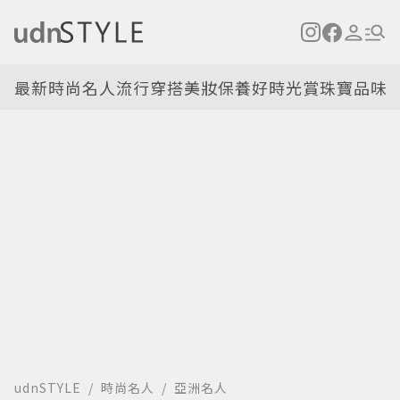
最新
時尚名人
流行穿搭
美妝保養
好時光
賞珠寶
品味
udnSTYLE
時尚名人
亞洲名人