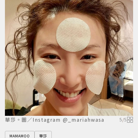
華莎。圖／Instagram @_mariahwasa
5
/
5
MAMAMOO
華莎