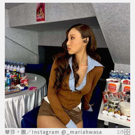
華莎。圖／Instagram @_mariahwasa
2
/
5