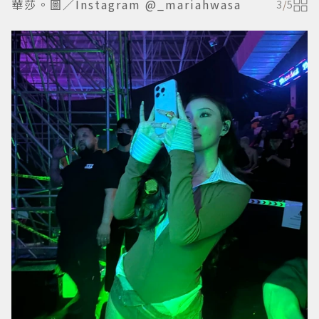
華莎。圖／Instagram @_mariahwasa
3
/
5