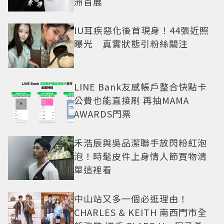
洲首展
IU耳疾惡化後首現身！44張近照
曝光 真實狀態引粉絲關注
LINE Bank友感帳戶整合快點卡
公費也能直接刷 再抽MAMA
AWARDS門票
禾浩辰與吳品潔聯手放閃粉紅泡
泡！時髦皮件上身情人節買物清
單這裡看
中山站又多一個必逛理由！
CHARLES & KEITH 南西門市全