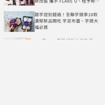
新改裝 攜手 FLARE U、程予希演
繹秋季時尚
甜芋控別錯過！全聯芋頭季10款
濃郁新品開吃 芋泥布蕾、芋頭大
福必買
500甜2026甜點派對升級登場！
從策展系西點到國宴級美味名店
齊聚
卡地亞父親節獻禮！LOVE手環、
Tank腕表 摩登新意演繹永不退流
行經典
18億也救不了打工人體質？李浚
赫「爽中樂透頭獎」財富自由照