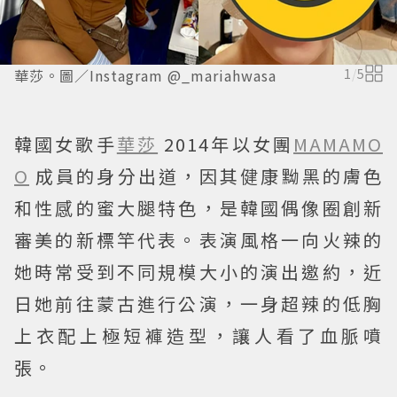
華莎。圖／Instagram @_mariahwasa
1
/
5
韓國女歌手
華莎
2014年以女團
MAMAMO
O
成員的身分出道，因其健康黝黑的膚色
和性感的蜜大腿特色，是韓國偶像圈創新
審美的新標竿代表。表演風格一向火辣的
她時常受到不同規模大小的演出邀約，近
日她前往蒙古進行公演，一身超辣的低胸
上衣配上極短褲造型，讓人看了血脈噴
張。