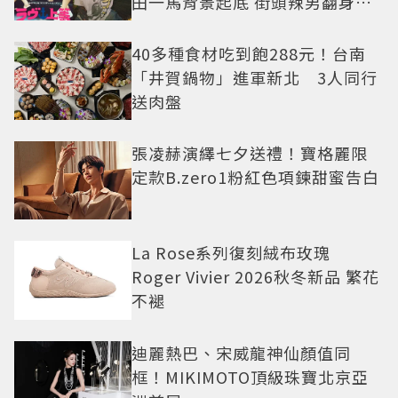
田一馬背景起底 街頭辣男翻身當
老闆
40多種食材吃到飽288元！台南
「井賀鍋物」進軍新北 3人同行
送肉盤
張凌赫演繹七夕送禮！寶格麗限
定款B.zero1粉紅色項鍊甜蜜告白
La Rose系列復刻絨布玫瑰
Roger Vivier 2026秋冬新品 繁花
不褪
迪麗熱巴、宋威龍神仙顏值同
框！MIKIMOTO頂級珠寶北京亞