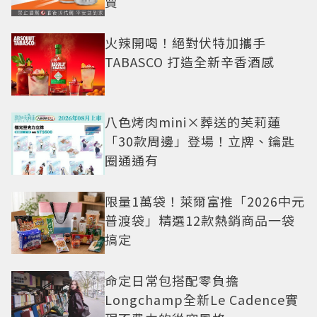
賣
火辣開喝！絕對伏特加攜手
TABASCO 打造全新辛香酒感
八色烤肉mini×葬送的芙莉蓮
「30款周邊」登場！立牌、鑰匙
圈通通有
限量1萬袋！萊爾富推「2026中元
普渡袋」精選12款熱銷商品一袋
搞定
命定日常包搭配零負擔
Longchamp全新Le Cadence實