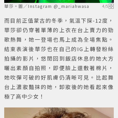
華莎。圖／Instagram @_mariahwasa
4
/
5
而目前正值蒙古的冬季，氣溫下探-12度，
華莎卻仍穿著單薄的上衣在台上賣力的勁
歌熱舞，她一登場也馬上成為全場焦點。
結束表演後華莎也在自己的IG上轉發粉絲
拍攝的影片，悠閒回到飯店休息的她大方
曬出素顏自拍照，即便臉上還敷著棉片，
她吹彈可破的好肌膚仍清晰可見。比起舞
台上濃妝豔抹的她，卸妝後的她看起來像
極了高中少女！︁