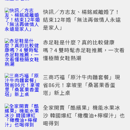
快訊／方志友、楊銘威離婚了！
結束12年婚「無法再做情人永遠
是家人」
赤足鞋是什麼？真的比較健康
嗎？4 雙時髦赤足鞋推薦，一次看
懂極簡女鞋熱潮
三商巧福「原汁牛肉麵套餐」現
省86元！拿坡里「桑葚果香蛋
塔」新上桌
全家開賣「酷繽果」機能水果冰
沙 韓國爆紅「橄欖油+檸檬汁」也
喝得到