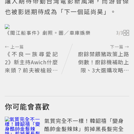
讓人期待帶動台灣電影新風潮，而游智傑
也被影迷期待成為「下一個延尚昊」。
《閩江船事件》劇照。圖／車庫娛樂
3
/
3
← 上一篇
下一篇 →
《不良一族尋愛記
廚餘禁餵豬政策上路
2》新主持Awich什麼
倒數！廚餘機補助上
來頭？前夫被槍殺、
限、3大選購攻略一
家裡被槍掃射 人生經
次看
歷比參演者還抓馬！
你可能會喜歡
氣質完全不一樣！韓韶禧「變身
酷帥金髮辣妹」剪掉黑長髮完全