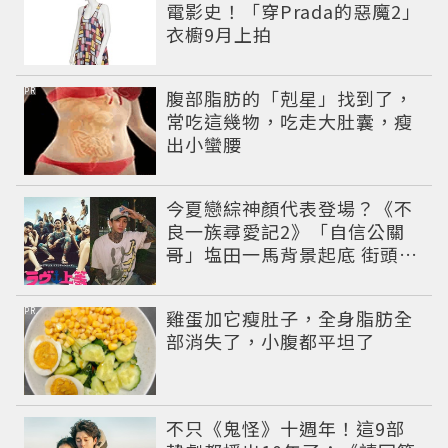
電影史！「穿Prada的惡魔2」
衣櫥9月上拍
PR
腹部脂肪的「剋星」找到了，
常吃這幾物，吃走大肚囊，瘦
出小蠻腰
今夏戀綜神顏代表登場？《不
良一族尋愛記2》「自信公關
哥」塩田一馬背景起底 街頭辣
男翻身當老闆
PR
雞蛋加它瘦肚子，全身脂肪全
部消失了，小腹都平坦了
不只《鬼怪》十週年！這9部