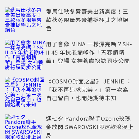
愛馬仕秋冬唇膏美出新高度！三
款秋冬限量唇膏捕捉極北之地絕
色
用了會像 MINA 一樣漂亮嗎？SK-
II 45 年抗老巔峰作「青春鎖精
華」登場 女神養膚祕訣同步公開
《COSMO封面之星》 JENNIE ：
「我不再追求完美。」第一次為
自己留白，也開始期待未知
迎七夕 Pandora聯手Ozone玫瑰
金放閃 SWAROVSKI限定款浪漫上
身