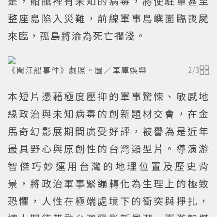
是，船艙裡有未知的病毒，將使駐軍甚至
整座島陷入災難，前線軍事島嶼面臨喪屍
來臨，孤島將淪為死亡擱淺。
《閩江船事件》劇照。圖／車庫娛樂
2
/
3
本短片憑藉極度壓抑的軍事驚悚、敏感地
緣政治與未知病毒的創新題材交會，在金
馬奇幻影展期間廣受好評，被譽為是近年
最具野心與原創性的台灣類型片。導演游
智傑巧妙運用台灣的地理位置及歷史背
景，將政治軍事緊繃轉化為生理上的極致
恐懼，人性在極端處境下的衝突與掙扎，