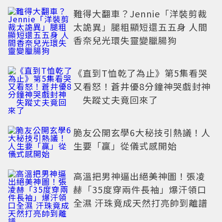
難得大翻車？Jennie「洋裝剪裁
太詭異」腿粗顯短還五五身 人間
香奈兒光環失靈變臘腸狗
《直到T恤乾了為止》第5集看哭
又看怒！蒼井優8分鐘神哭戲封神
失蹤丈夫竟回來了
脆友公開玄學6大秘技引熱議！人
生要「贏」從儀式感開始
高溫把男神逼出絕美神圖！張凌
赫「35度穿兩件長袖」爆汗領口
全濕 汗珠竟成天然打亮帥到離譜