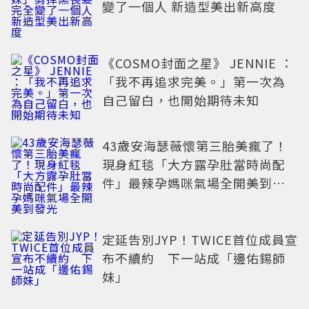
變了一個人 新造型美出新高度
《COSMO封面之星》 JENNIE ：
「我不再追求完美。」第一次為
自己留白，也開始期待未知
43歲安海瑟薇懷第三胎美瘋了！
現身紅毯「大方露孕肚當時尚配
件」最辣孕媽咪氣場全開美到發
光
定延告別JYP！TWICE首位成員宣
布不續約 下一站成「邊佑錫師
妹」