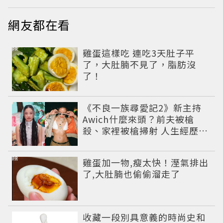
網友都在看
PR
雞蛋這樣吃 連吃3天肚子平
了，大肚腩不見了，脂肪沒
了！
《不良一族尋愛記2》新主持
Awich什麼來頭？前夫被槍
殺、家裡被槍掃射 人生經歷比
參演者還抓馬！
PR
雞蛋加一物,瘦太快！溼氣排出
了,大肚腩也偷偷溜走了
收藏一段別具意義的時尚史和