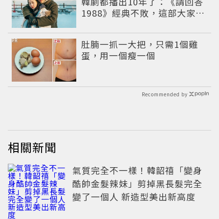
韓劇都播出10年了：《請回答
1988》經典不敗，這部大家狂
推續集
PR
肚腩一抓一大把，只需1個雞
蛋，用一個瘦一個
Recommended by
相關新聞
氣質完全不一樣！韓韶禧「變身
酷帥金髮辣妹」剪掉黑長髮完全
變了一個人 新造型美出新高度