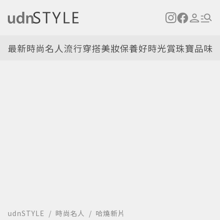
最新
時尚名人
流行穿搭
美妝保養
好時光
賞珠寶
品味
udnSTYLE
時尚名人
哈燒新片