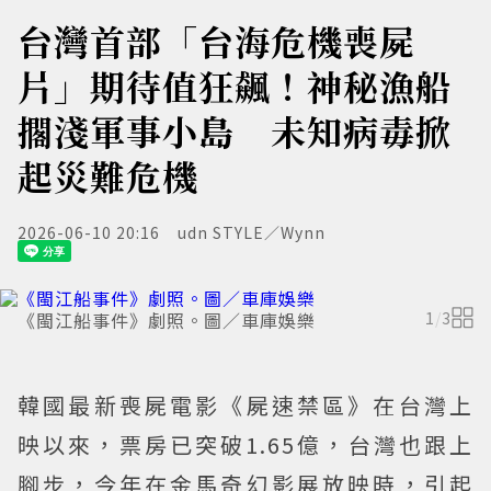
台灣首部「台海危機喪屍
片」期待值狂飆！神秘漁船
擱淺軍事小島 未知病毒掀
起災難危機
2026-06-10 20:16
udn STYLE／Wynn
《閩江船事件》劇照。圖／車庫娛樂
1
/
3
韓國最新喪屍電影《屍速禁區》在台灣上
映以來，票房已突破1.65億，台灣也跟上
腳步，今年在金馬奇幻影展放映時，引起