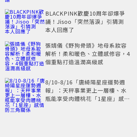
BLACKPINK歡慶10周年卻爆爭
議！Jisoo「突然落淚」引猜測
本人回應了
張婧儀《野狗骨頭》地母系妝容
解析！柔和暖色、立體感修容，4
個重點打造溫潤高級感
8/10-8/16「唐綺陽星座運勢週
報」：天秤事業更上一層樓、水
瓶能享受肉體桃花「1星座」感情
防三角關係
布蘭妮整形竟出意外 ！「左眼垮
掉」長達4周 氣炸喊：不能相信任