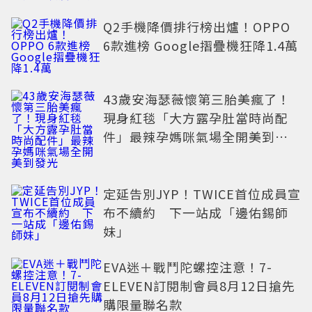
Q2手機降價排行榜出爐！OPPO
6款進榜 Google摺疊機狂降1.4萬
43歲安海瑟薇懷第三胎美瘋了！
現身紅毯「大方露孕肚當時尚配
件」最辣孕媽咪氣場全開美到發
光
定延告別JYP！TWICE首位成員宣
布不續約 下一站成「邊佑錫師
妹」
EVA迷＋戰鬥陀螺控注意！7-
ELEVEN訂閱制會員8月12日搶先
購限量聯名款