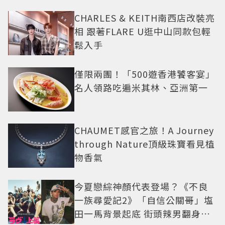
CHARLES & KEITH南西店改裝亮
相 跟著FLARE U逛中山同款包輕
鬆入手
僅限兩團！「500遊香港饕客宴」
名人領路吃遍米其林、亞洲第一
CHAUMET感官之旅！A Journey
through Nature頂級珠寶看見植
物香氣
今夏戀綜神顏代表登場？《不良
一族尋愛記2》「自信公關哥」塩
田一馬背景起底 街頭辣男翻身當