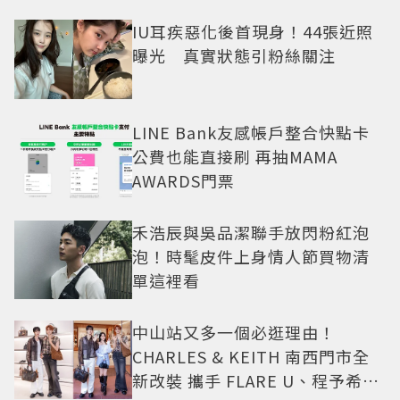
IU耳疾惡化後首現身！44張近照
曝光 真實狀態引粉絲關注
LINE Bank友感帳戶整合快點卡
公費也能直接刷 再抽MAMA
AWARDS門票
禾浩辰與吳品潔聯手放閃粉紅泡
泡！時髦皮件上身情人節買物清
單這裡看
中山站又多一個必逛理由！
CHARLES & KEITH 南西門市全
新改裝 攜手 FLARE U、程予希演