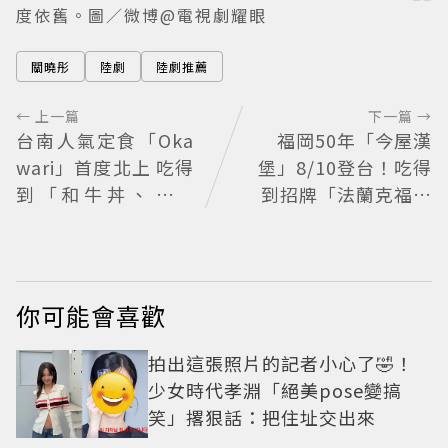
度依舊。圖／微博@電視劇耀眼
關曉彤
陸劇
陸劇推薦
← 上一篇
下一篇 →
台南人氣定食「Oka
福岡50年「今屋漢
wari」首度北上 吃得
堡」8/10登台！吃得
到「和牛丼、牛排
到招牌「法蘭克福起
丼、咖哩」
司雞蛋堡」
你可能會喜歡
拍出這張照片的記者小心了🤣！
少女時代孝淵「絕美pose變搞
笑」撂狠話：把住址交出來