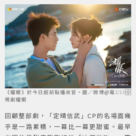
《耀眼》於今日超前點播收官。圖／微博@電
2
/
13
視劇耀眼
回顧整部劇，「定晴信武」CP的名場面幾
乎是一路累積，一幕比一幕更甜蜜。最早