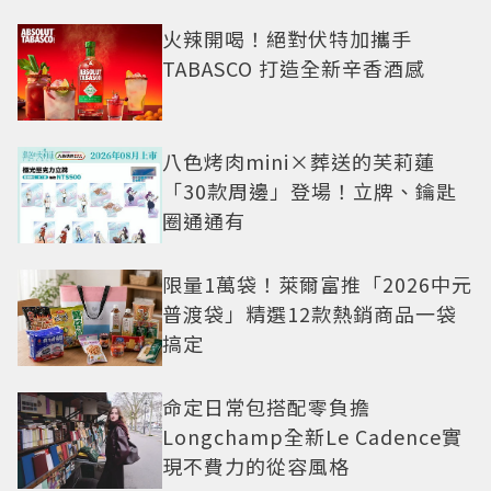
火辣開喝！絕對伏特加攜手
TABASCO 打造全新辛香酒感
八色烤肉mini×葬送的芙莉蓮
「30款周邊」登場！立牌、鑰匙
圈通通有
限量1萬袋！萊爾富推「2026中元
普渡袋」精選12款熱銷商品一袋
搞定
命定日常包搭配零負擔
Longchamp全新Le Cadence實
現不費力的從容風格