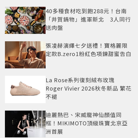
老闆
40多種食材吃到飽288元！台南
「井賀鍋物」進軍新北 3人同行
送肉盤
張凌赫演繹七夕送禮！寶格麗限
定款B.zero1粉紅色項鍊甜蜜告白
La Rose系列復刻絨布玫瑰
Roger Vivier 2026秋冬新品 繁花
不褪
迪麗熱巴、宋威龍神仙顏值同
框！MIKIMOTO頂級珠寶北京亞
洲首展