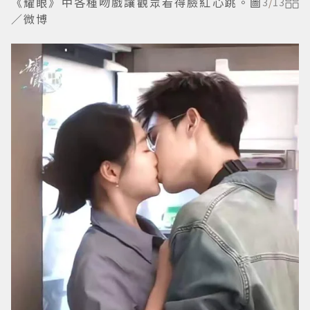
《耀眼》中各種吻戲讓觀眾看得臉紅心跳。圖
3
/
13
／微博