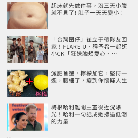
PR
起床就先做件事，沒三天小腹
就不見了! 肚子一天天變小！
「台灣囝仔」崔立于帶隊友回
家！FLARE U、程予希一起逛
小CK「狂送臉頰愛心、
WINK」親曝中山站私藏必逛
名單
PR
減肥首選，檸檬加它，堅持一
週，腰細了，瘦到你懷疑人生
梅根哈利離開王室後近況曝
光！哈利一句話成她撐過低潮
的力量