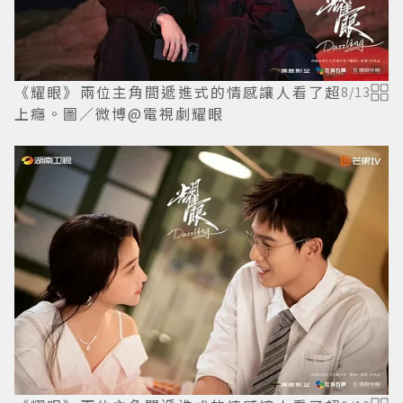
《耀眼》兩位主角間遞進式的情感讓人看了超
8
/
13
上癮。圖／微博@電視劇耀眼