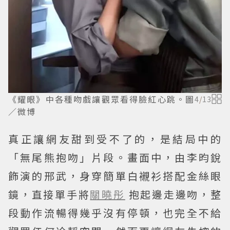
《耀眼》中各種吻戲讓觀眾看得臉紅心跳。圖
4
/
13
／微博
真正讓網友甜到受不了的，是結局中的
「無尾熊抱吻」片段。畫面中，由李昀銳
飾演的邢武，身穿簡單白襯衫搭配金絲眼
鏡，直接單手將
關曉彤
抱起邊走邊吻，整
段動作流暢得幾乎沒有停頓，也完全不給