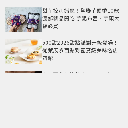
繹秋季時尚
甜芋控別錯過！全聯芋頭季10款
濃郁新品開吃 芋泥布蕾、芋頭大
福必買
500甜2026甜點派對升級登場！
從策展系西點到國宴級美味名店
齊聚
卡地亞父親節獻禮！LOVE手環、
Tank腕表 摩登新意演繹永不退流
行經典
18億也救不了打工人體質？李浚
赫「爽中樂透頭獎」財富自由照
樣上班 西裝社畜帥出新高度