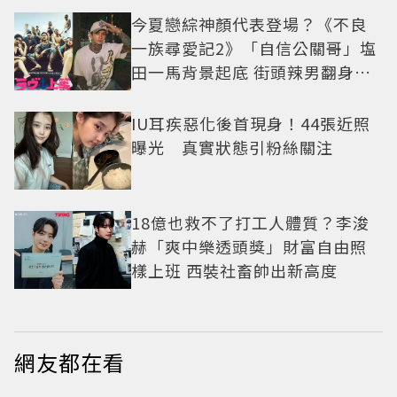
今夏戀綜神顏代表登場？《不良
一族尋愛記2》「自信公關哥」塩
田一馬背景起底 街頭辣男翻身當
老闆
IU耳疾惡化後首現身！44張近照
曝光 真實狀態引粉絲關注
18億也救不了打工人體質？李浚
赫「爽中樂透頭獎」財富自由照
樣上班 西裝社畜帥出新高度
網友都在看