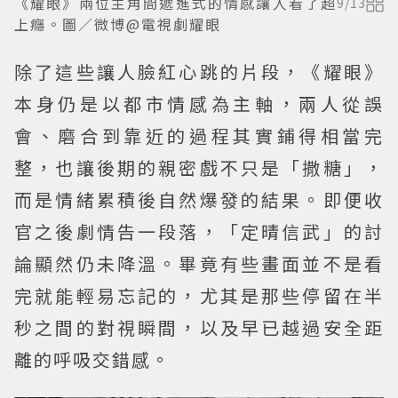
《耀眼》兩位主角間遞進式的情感讓人看了超
9
/
13
上癮。圖／微博@電視劇耀眼
除了這些讓人臉紅心跳的片段，《耀眼》
本身仍是以都市情感為主軸，兩人從誤
會、磨合到靠近的過程其實鋪得相當完
整，也讓後期的親密戲不只是「撒糖」，
而是情緒累積後自然爆發的結果。即便收
官之後劇情告一段落，「定晴信武」的討
論顯然仍未降溫。畢竟有些畫面並不是看
完就能輕易忘記的，尤其是那些停留在半
秒之間的對視瞬間，以及早已越過安全距
離的呼吸交錯感。