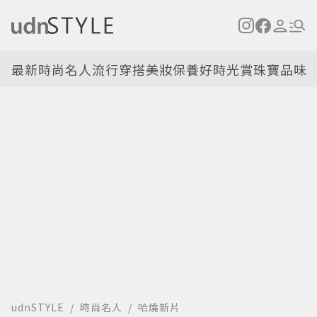
最新
時尚名人
流行穿搭
美妝保養
好時光
賞珠寶
品味
udnSTYLE
時尚名人
哈燒新片