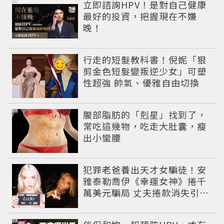
PR
立即諮詢HPV！是對自己健康
最好的投資，把握現在不嫌
晚！
行走的短髮教科書！倪妮「狠
剪金色短髮變叛逆少女」可塑
性超強 帥氣、優雅自由切換
PR
腹部脂肪的「剋星」找到了，
常吃這幾物，吃走大肚囊，瘦
出小蠻腰
犯罪老爸養出天才女騙徒！安
雅泰勒喬伊《幸運女神》捲千
萬美元騙局 丈夫捲款消失引爆
黑幫追殺戰
PR