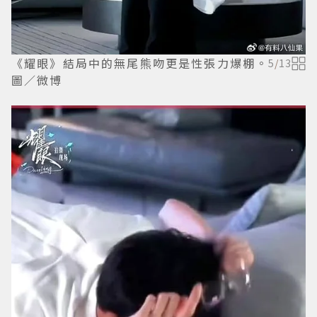
《耀眼》結局中的無尾熊吻更是性張力爆棚。
5
/
13
圖／微博