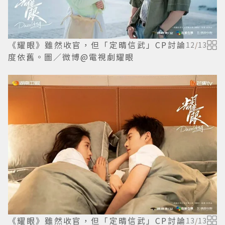
《耀眼》雖然收官，但「定晴信武」CP討論
12
/
13
度依舊。圖／微博@電視劇耀眼
《耀眼》雖然收官，但「定晴信武」CP討論
13
/
13