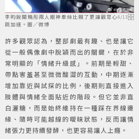
李昀銳關曉彤兩人眼神牽絲比親了更讓觀眾心
6
/
13
跳加速。圖／微博
許多觀眾認為，整部劇最有趣、也是讓它
從一般偶像劇中脫穎而出的關鍵，在於非
常明顯的「情緒升級感」。前期是輕甜、
帶點害羞甚至微微酸澀的互動，中期逐漸
增加靠近與試探的比例，後期則直接進入
肢體與情緒全面貼近的階段。但它並非直
白灑糖，而是始終維持在一種踩在界線邊
緣、隨時可能越線的曖昧狀態，反而讓情
緒張力更持續發酵，也更容易讓人上癮。