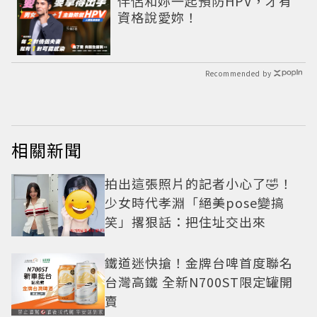
伴侶和妳一起預防HPV，才有
資格說愛妳！
Recommended by
相關新聞
拍出這張照片的記者小心了🤣！
少女時代孝淵「絕美pose變搞
笑」撂狠話：把住址交出來
鐵道迷快搶！金牌台啤首度聯名
台灣高鐵 全新N700ST限定罐開
賣