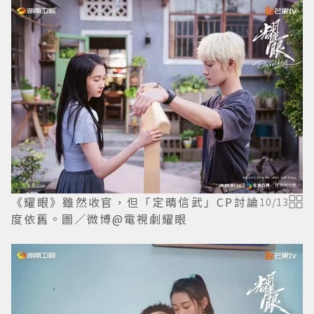
《耀眼》雖然收官，但「定晴信武」CP討論
10
/
13
度依舊。圖／微博@電視劇耀眼