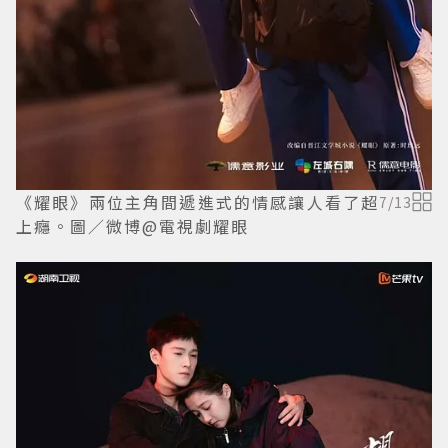
《耀眼》兩位主角間遞進式的情感讓人看了超
7
/
13
上癮。圖／微博@電視劇耀眼