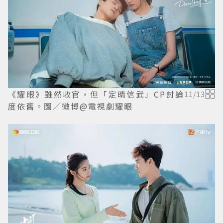
《耀眼》雖然收官，但「定晴信武」CP討論
11
/
13
度依舊。圖／微博@電視劇耀眼