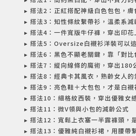
▸ 搭法2：正紅搭配神級白色包包，
▸ 搭法3：知性條紋繫帶衫，溫柔系減
▸ 搭法4：一件寬版牛仔褲，穿出印
▸ 搭法5：Oversize白襯衫洋裝可以
▸ 搭法6：黑色不顯老關鍵，靠「對
▸ 搭法7：縱向線條的魔術，穿出18
▸ 搭法8：經典卡其風衣，熟齡女人
▸ 搭法9：亮色鞋＋大包包，才是白
▸ 搭法10：細格紋西裝，穿出優雅女
▸ 搭法11：微V領與小包的減齡公式
▸ 搭法12：寬鬆上衣塞一半露褲頭，
▸ 搭法13：優雅純白襯衫裙，用腰帶