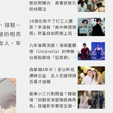
張近照曝光 真實狀態引
粉絲關注
18億也救不了打工人體
、球鞋…
質？李浚赫「爽中樂透頭
獎」財富自由照樣上班 西
發的明亮
裝社畜帥出新高度
女人，年
九年後再洗版！湯姆霍蘭
德〈Umbrella〉封神舞
台差點變成「這首歌」 造
型彩蛋、暖心故事一次公
開
偽單親4年半！安以軒低
調做公益 友人犯錯得捐
百萬才過關
最美小三只剩顏值？韓韶
禧「挑戰安海瑟薇經典角
色」搭檔影帝實習生被
嘲：看截圖就感受到演技