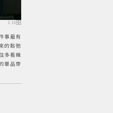
1
/
15
件事最有
來的鬆弛
住多看幾
的單品穿