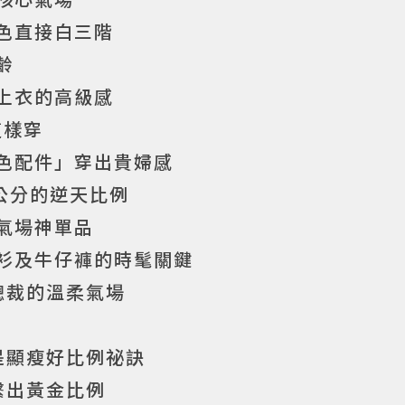
膚色直接白三階
齡
花上衣的高級感
這樣穿
比色配件」穿出貴婦感
0公分的逆天比例
的氣場神單品
襯衫及牛仔褲的時髦關鍵
總裁的溫柔氣場
是顯瘦好比例祕訣
繫出黃金比例