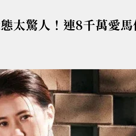
狀態太驚人！連8千萬愛馬