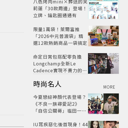
八色烤肉mini×葬送的芙
莉蓮「30款周邊」登場！
立牌、鑰匙圈通通有
限量1萬袋！萊爾富推
「2026中元普渡袋」精
選12款熱銷商品一袋搞定
命定日常包搭配零負擔
Longchamp全新Le
Cadence實現不費力的從
容風格
時尚名人
MORE
今夏戀綜神顏代表登場？
《不良一族尋愛記2》
「自信公關哥」塩田一馬
背景起底 街頭辣男翻身當
老闆
IU耳疾惡化後首現身！44