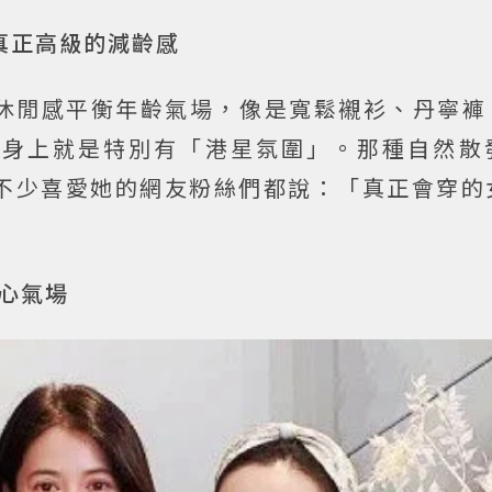
真正高級的減齡感
休閒感平衡年齡氣場，像是寬鬆襯衫、丹寧褲
她身上就是特別有「港星氛圍」。那種自然散
不少喜愛她的網友粉絲們都說：「真正會穿的
心氣場