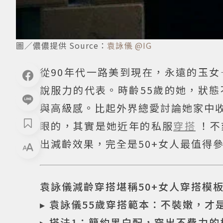
圖／儂儂提供 Source：
袁詠儀 @IG
從90年代一路美到現在，永遠的玉
說服力的代表。時齡55歲的她，狀
與高級感。比起外界總愛討論她家中
眼的，其實是她近年的私服
穿搭
！不
出減齡效果，完全是50+女人最值得
袁詠儀減齡穿搭堪稱50+女人穿搭模
▸ 袁詠儀55歲穿搭範本：不裝嫩，才
▸ 搭法1：簡約黑白配，穿出不費力