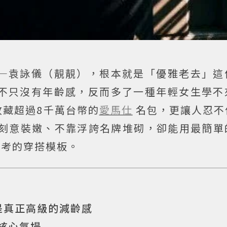
女—袁詠儀（靚靚），根本就是「優雅老去」這
態不只沒有年齡感，反而多了一種年輕女生學不
收藏超過8千萬台幣的
愛馬仕
名包，更讓人忍不
刻意裝嫩、不靠浮誇名牌堆砌，卻能用最簡單
參考的穿搭模板。
板
是真正高級的減齡感
的核心氣場