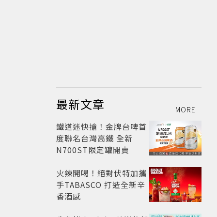
最新文章
MORE
鐵道迷快搶！金牌台啤首
度聯名台灣高鐵 全新
N700ST限定罐開賣
火辣開喝！絕對伏特加攜
手TABASCO 打造全新辛
香酒感