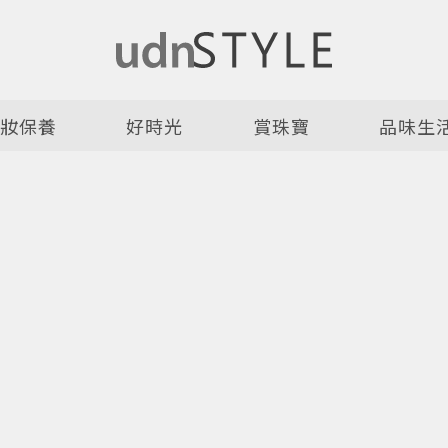
美妝保養
好時光
賞珠寶
品味生