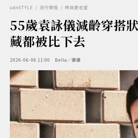
udnSTYLE
流行穿搭
時尚更衣室
55歲袁詠儀減齡穿搭
藏都被比下去
2026-06-06 11:00
Bella／儂儂