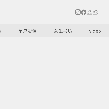
活
星座愛情
女生書坊
video