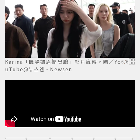
Karina「機場皺眉擺臭臉」影片瘋傳。圖／Yo
6
/
6
uTube@뉴스엔·Newsen