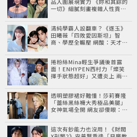
品入圍展現實力 《妳和其餘的
一切》細膩刻畫複雜人性貢獻
大賞級演技
清純學霸人設翻車？《逐玉》
田曦薇「四敗愛因斯坦」智
商、學歷全輾壓 網酸：天才全
靠旁白
捲粉絲Mina輕生爭議後首露
面！ENHYPEN西村力「燦笑
揮手狀態超好」又遭炎上 兩派
網友戰翻
透明塑膠裙好難懂！莎莉賽隆
「蕾絲黑絲襪大秀極品美腿」
女神氣場全開 網友卻傻眼：造
型根本靠臉撐
這次有鈔能力也沒用！《財閥
X刑警2》安普賢重逢「惡魔教