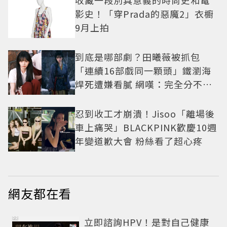
收藏一段別具意義的時尚史和電
影史！「穿Prada的惡魔2」衣櫥
9月上拍
到底是哪部劇？田曦薇被抓包
「連續16部戲同一顆頭」鐵瀏海
焊死遭嫌看膩 網嘆：完全分不出
角色
忍到收工才崩潰！Jisoo「離場後
車上痛哭」BLACKPINK歡慶10週
年變道歉大會 粉絲看了超心疼
網友都在看
PR
立即諮詢HPV！是對自己健康