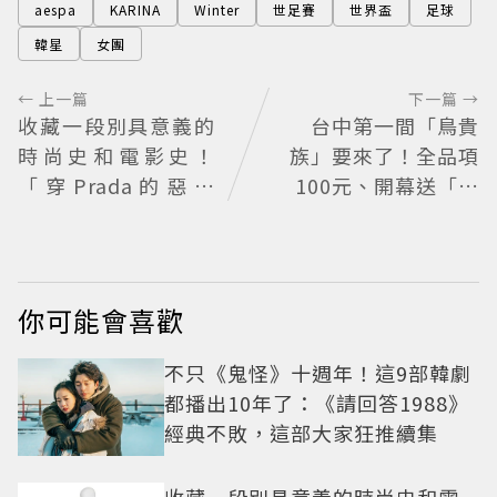
aespa
KARINA
Winter
世足賽
世界盃
足球
韓星
女團
← 上一篇
下一篇 →
收藏一段別具意義的
台中第一間「鳥貴
時尚史和電影史！
族」要來了！全品項
「穿Prada的惡魔
100元、開幕送「酥
2」衣櫥9月上拍
炸南蠻蝦」
你可能會喜歡
不只《鬼怪》十週年！這9部韓劇
都播出10年了：《請回答1988》
經典不敗，這部大家狂推續集