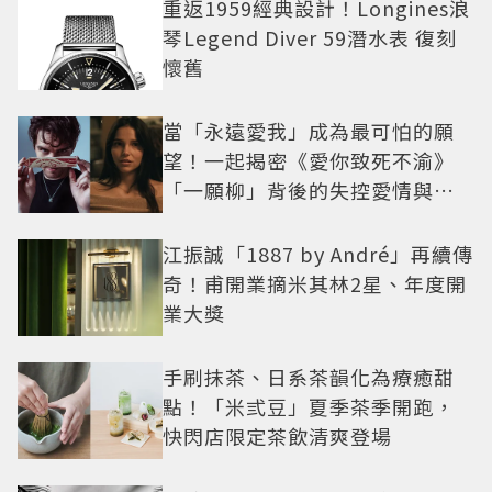
重返1959經典設計！Longines浪
琴Legend Diver 59潛水表 復刻
懷舊
當「永遠愛我」成為最可怕的願
望！一起揭密《愛你致死不渝》
「一願柳」背後的失控愛情與爆
紅之路
江振誠「1887 by André」再續傳
奇！甫開業摘米其林2星、年度開
業大獎
手刷抹茶、日系茶韻化為療癒甜
點！「米弎豆」夏季茶季開跑，
快閃店限定茶飲清爽登場