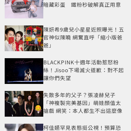
暗藏彩蛋 鐵粉秒破解真正用意
陳妍希9歲兒小星星近照曝光！五
官神似陳曉 網驚直呼「縮小版爸
爸」
BLACKPINK十週年活動惹怒粉
絲！Jisoo下場滅火道歉：對不起
讓你們失望
失散多年的父子？張凌赫兒子
「神複製完美基因」萌娃顏值太
搶戲 網笑：本人都生不出這麼像
柯佳嬿罕見表態挺公視！預算恐