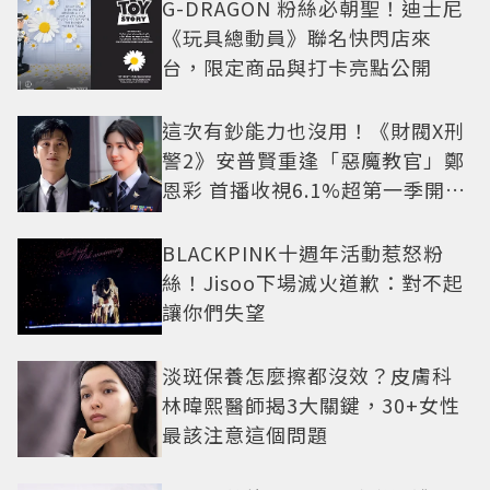
G-DRAGON 粉絲必朝聖！迪士尼
《玩具總動員》聯名快閃店來
台，限定商品與打卡亮點公開
這次有鈔能力也沒用！《財閥X刑
警2》安普賢重逢「惡魔教官」鄭
恩彩 首播收視6.1%超第一季開紅
盤
BLACKPINK十週年活動惹怒粉
絲！Jisoo下場滅火道歉：對不起
讓你們失望
淡斑保養怎麼擦都沒效？皮膚科
林暐熙醫師揭3大關鍵，30+女性
最該注意這個問題