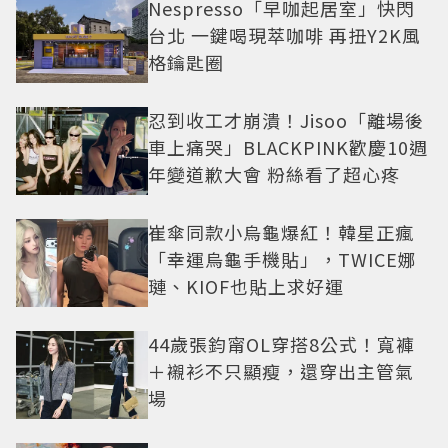
Nespresso「早咖起居室」快閃
台北 一鍵喝現萃咖啡 再扭Y2K風
格鑰匙圈
忍到收工才崩潰！Jisoo「離場後
車上痛哭」BLACKPINK歡慶10週
年變道歉大會 粉絲看了超心疼
崔傘同款小烏龜爆紅！韓星正瘋
「幸運烏龜手機貼」，TWICE娜
璉、KIOF也貼上求好運
44歲張鈞甯OL穿搭8公式！寬褲
＋襯衫不只顯瘦，還穿出主管氣
場