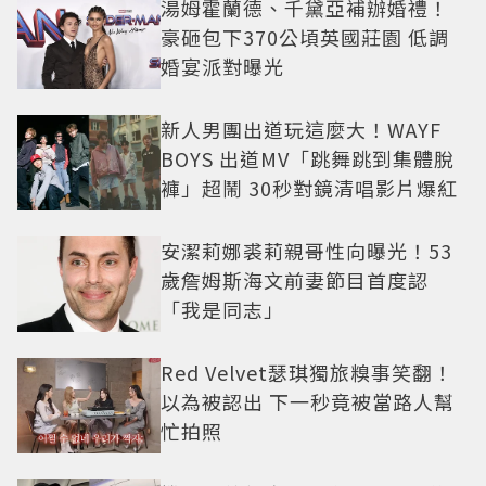
湯姆霍蘭德、千黛亞補辦婚禮！
豪砸包下370公頃英國莊園 低調
婚宴派對曝光
新人男團出道玩這麼大！WAYF
BOYS 出道MV「跳舞跳到集體脫
褲」超鬧 30秒對鏡清唱影片爆紅
安潔莉娜裘莉親哥性向曝光！53
歲詹姆斯海文前妻節目首度認
「我是同志」
Red Velvet瑟琪獨旅糗事笑翻！
以為被認出 下一秒竟被當路人幫
忙拍照