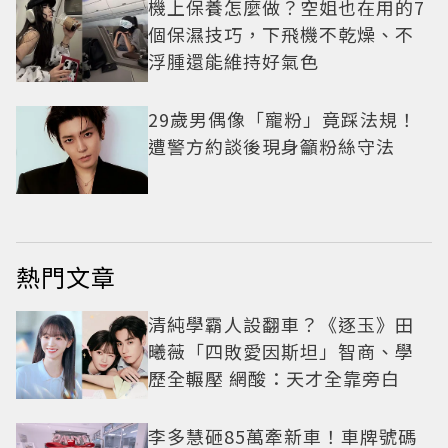
機上保養怎麼做？空姐也在用的7
個保濕技巧，下飛機不乾燥、不
浮腫還能維持好氣色
29歲男偶像「寵粉」竟踩法規！
遭警方約談後現身籲粉絲守法
熱門文章
清純學霸人設翻車？《逐玉》田
曦薇「四敗愛因斯坦」智商、學
歷全輾壓 網酸：天才全靠旁白
李多慧砸85萬牽新車！車牌號碼