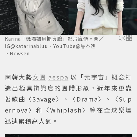
Karina「機場皺眉擺臭臉」影片瘋傳。圖／
1
/
6
IG@katarinabluu、YouTube@뉴스엔
·Newsen
南韓大勢
女團
aespa
以「元宇宙」概念打
造出極具辨識度的團體形象，近年來更靠
著歌曲〈Savage〉、〈Drama〉、〈Sup
ernova〉和〈Whiplash〉等在全球樂壇
迅速累積高人氣。