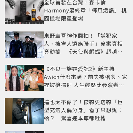
全球首發在台灣！麥卡倫
Harmony最終章「椰風煖韻」 桃
園機場限量登場
東野圭吾神作翻拍！「嫌犯家
人、被害人遺族聯手」命案真相
竟動搖 《天使與蝙蝠》超越懸
疑框架展開
《不良一族尋愛記2》新主持
Awich什麼來頭？前夫被槍殺、家
裡被槍掃射 人生經歷比參演者還
抓馬！
這也太不像了！傑森史塔森「巨
型充氣人偶分身」看了只想說：
蛤？ 驚喜連本尊都吐槽