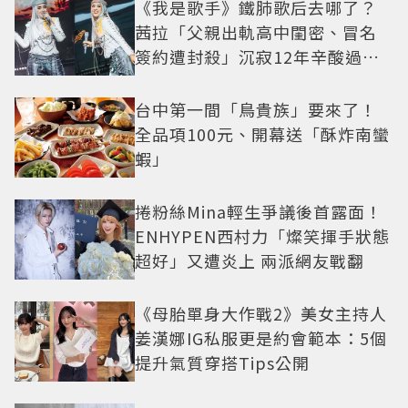
《我是歌手》鐵肺歌后去哪了？
茜拉「父親出軌高中閨密、冒名
簽約遭封殺」沉寂12年辛酸過往
曝光
台中第一間「鳥貴族」要來了！
全品項100元、開幕送「酥炸南蠻
蝦」
捲粉絲Mina輕生爭議後首露面！
ENHYPEN西村力「燦笑揮手狀態
超好」又遭炎上 兩派網友戰翻
《母胎單身大作戰2》美女主持人
姜漢娜IG私服更是約會範本：5個
提升氣質穿搭Tips公開