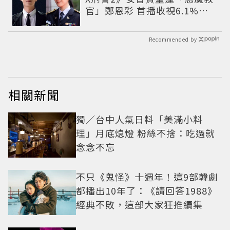
官」鄭恩彩 首播收視6.1%超
第一季開紅盤
Recommended by
相關新聞
獨／台中人氣日料「美滿小料
理」月底熄燈 粉絲不捨：吃過就
念念不忘
不只《鬼怪》十週年！這9部韓劇
都播出10年了：《請回答1988》
經典不敗，這部大家狂推續集