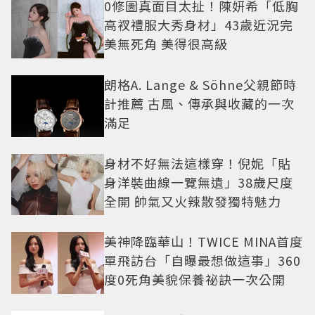
0修圖真面目太扯！陳妍希「低胸
高衩禮服大秀身材」43歲近況完
美無死角 美得很高級
朗格A. Lange & Söhne父親節時
計推薦 古風、傳承與收藏的一次
滿足
身材不好無法這樣穿！倪妮「貼
身洋裝曲線一覽無遺」38歲尺度
全開 帥氣又火辣散發獨特魅力
美神降臨華山！TWICE MINA首度
單飛訪台「自曝最想做這事」360
度0死角美貌保養祕訣一次公開