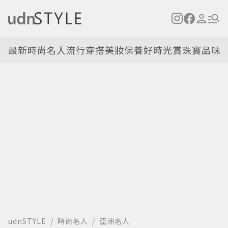
最新
時尚名人
流行穿搭
美妝保養
好時光
賞珠寶
品味
udnSTYLE
時尚名人
亞洲名人