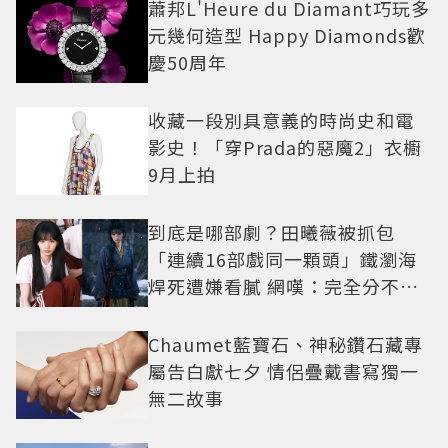
蕭邦L'Heure du Diamant巧玩多
元幾何造型 Happy Diamonds歡
慶50周年
收藏一段別具意義的時尚史和電
影史！「穿Prada的惡魔2」衣櫥
9月上拍
到底是哪部劇？田曦薇被抓包
「連續16部戲同一顆頭」鐵瀏海
焊死遭嫌看膩 網嘆：完全分不出
角色
Chaumet藍寶石、神秘鑽石藏專
屬告白獻七夕 情侶疊戴書寫獨一
無二故事