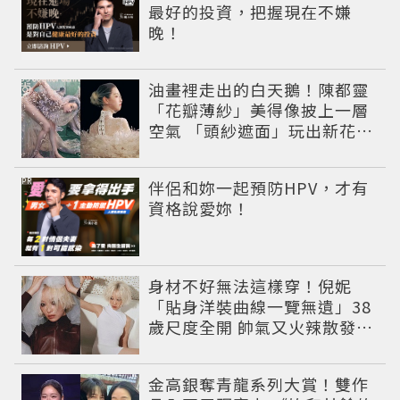
最好的投資，把握現在不嫌
晚！
油畫裡走出的白天鵝！陳都靈
「花瓣薄紗」美得像披上一層
空氣 「頭紗遮面」玩出新花樣
朦朧美感太仙
PR
伴侶和妳一起預防HPV，才有
資格說愛妳！
身材不好無法這樣穿！倪妮
「貼身洋裝曲線一覽無遺」38
歲尺度全開 帥氣又火辣散發獨
特魅力
金高銀奪青龍系列大賞！雙作