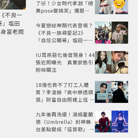
了🤣！少女時代孝淵「絕
美pose變搞笑」撂狠
《不良一
話：把住址交出來
哥」塩田
今夏戀綜神顏代表登場？
翻身當老闆
《不良一族尋愛記2》
「自信公關哥」塩田一馬
背景起底 街頭辣男翻身當
老闆
IU耳疾惡化後首現身！44
張近照曝光 真實狀態引
粉絲關注
18億也救不了打工人體
質？李浚赫「爽中樂透頭
獎」財富自由照樣上班 西
裝社畜帥出新高度
九年後再洗版！湯姆霍蘭
德〈Umbrella〉封神舞
台差點變成「這首歌」 造
型彩蛋、暖心故事一次公