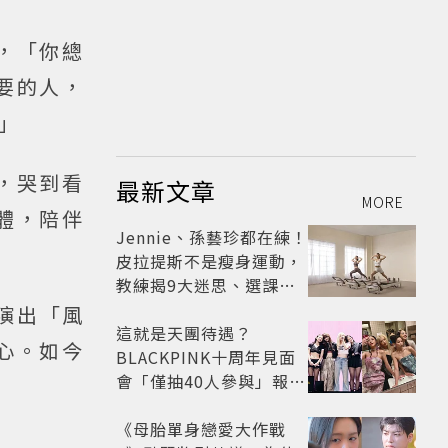
，「你總
要的人，
」
，哭到看
最新文章
MORE
體，陪伴
Jennie、孫藝珍都在練！
皮拉提斯不是瘦身運動，
教練揭9大迷思、選課真
相
演出「風
這就是天團待遇？
心。如今
BLACKPINK十周年見面
會「僅抽40人參與」報名
開始到截止僅9小時粉絲
怒了😡
《母胎單身戀愛大作戰