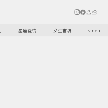
活
星座愛情
女生書坊
video