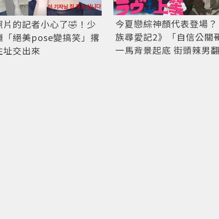
今夏戀綜神顏代表登場？
照片的記者小心了🤣！少
族尋愛記2》「自信公關
「絕美pose變搞笑」撂
一馬背景起底 街頭辣男
住址交出來