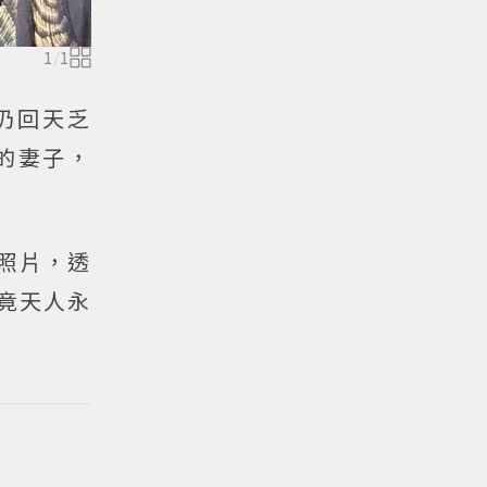
1
/
1
仍回天乏
的妻子，
照片，透
竟天人永