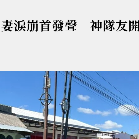
！妻淚崩首發聲 神隊友