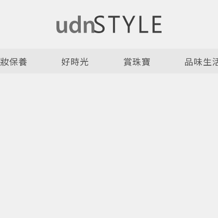
美妝保養
好時光
賞珠寶
品味生