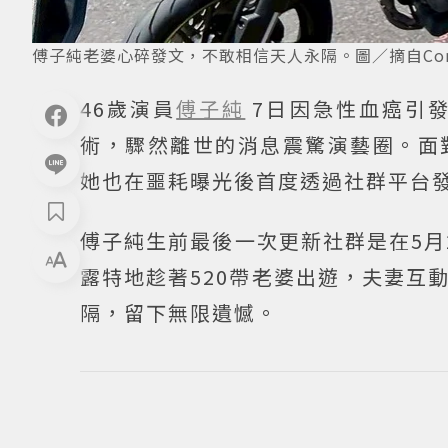
傅子純老婆心碎發文，不敢相信天人永隔。圖／摘自Corri
46歲演員
傅子純
7日因急性血癌引
術，驟然離世的消息震驚演藝圈。面
她也在噩耗曝光後首度透過社群平台
傅子純生前最後一次更新社群是在5月
露特地趁著520帶老婆出遊，夫妻互
隔，留下無限遺憾。