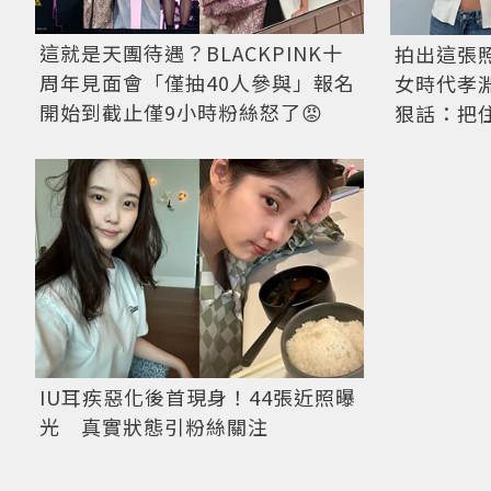
這就是天團待遇？BLACKPINK十
拍出這張
周年見面會「僅抽40人參與」報名
女時代孝淵
開始到截止僅9小時粉絲怒了😡
狠話：把
IU耳疾惡化後首現身！44張近照曝
光 真實狀態引粉絲關注