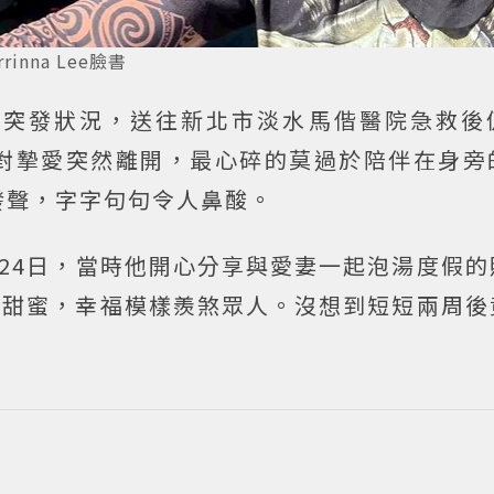
nna Lee臉書
發突發狀況，送往新北市淡水馬偕醫院急救後
對摯愛突然離開，最心碎的莫過於陪伴在身旁
發聲，字字句句令人鼻酸。
24日，當時他開心分享與愛妻一起泡湯度假的
動甜蜜，幸福模樣羨煞眾人。沒想到短短兩周後