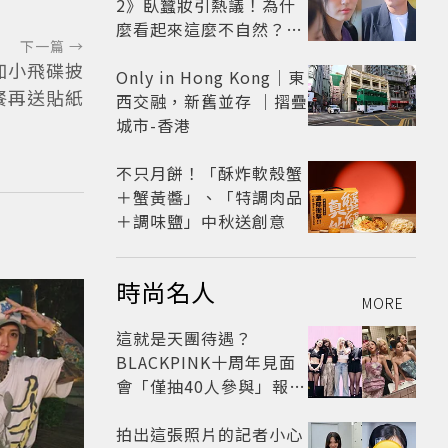
2》臥蠶妝引熱議！為什
麼看起來這麼不自然？彩
下一篇 →
妝師教你正確畫法
麵加小飛碟披
Only in Hong Kong｜東
餐再送貼紙
西交融，新舊並存 ｜摺疊
城市-香港
不只月餅！「酥炸軟殼蟹
＋蟹黃醬」、「特調肉品
＋調味鹽」中秋送創意
時尚名人
MORE
這就是天團待遇？
BLACKPINK十周年見面
會「僅抽40人參與」報名
開始到截止僅9小時粉絲
怒了😡
拍出這張照片的記者小心