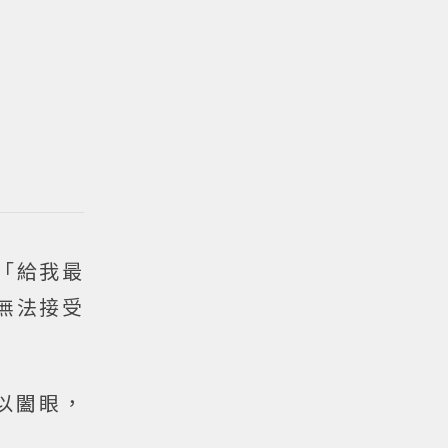
「給我最
無法接受
以闔眼，