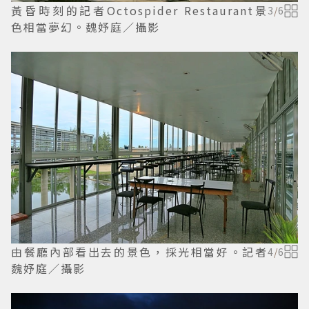
黃昏時刻的記者Octospider Restaurant景
3
/
6
色相當夢幻。魏妤庭／攝影
由餐廳內部看出去的景色，採光相當好。記者
4
/
6
魏妤庭／攝影