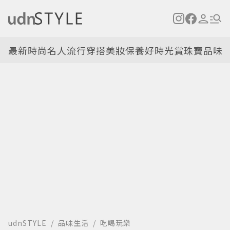
最新
時尚名人
流行穿搭
美妝保養
好時光
賞珠寶
品味
udnSTYLE
品味生活
吃喝玩樂