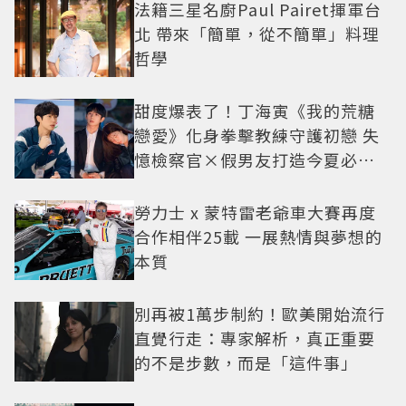
法籍三星名廚Paul Pairet揮軍台
北 帶來「簡單，從不簡單」料理
哲學
甜度爆表了！丁海寅《我的荒糖
戀愛》化身拳擊教練守護初戀 失
憶檢察官×假男友打造今夏必看
小甜劇
勞力士 x 蒙特雷老爺車大賽再度
合作相伴25載 一展熱情與夢想的
本質
別再被1萬步制約！歐美開始流行
直覺行走：專家解析，真正重要
的不是步數，而是「這件事」