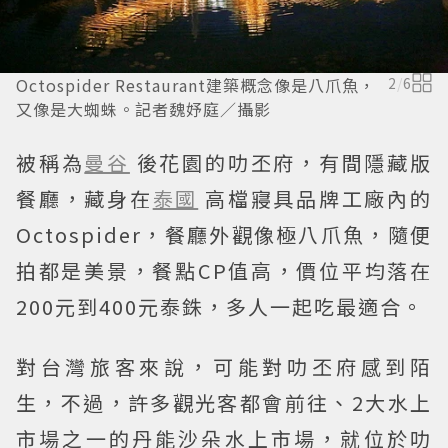
Octospider Restaurant建築概念像是八爪魚，
2
/
6
又像是大蜘蛛。記者魏妤庭／攝影
被稱為
曼谷
後花園的叻丕府，有間隱藏版
餐廳，藏身在
泰國
高檔寢具品牌工廠內的
Octospider，餐廳外觀像極八爪魚，隨便
拍都是美景，餐點CP值高，價位平均落在
200元到400元泰銖，多人一起吃最適合。
對台灣旅客來說，可能對叻丕府感到陌
生，不過，許多觀光客都會前往、2大水上
市場之一的丹能沙朵水上市場，就位於叻