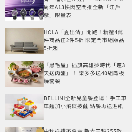
周年A13快閃空間推全新「江戶
紫」限量表
HOLA「夏出清」開跑！精選4萬
件商品任2件5折 限定門市絕版品
5折起
「黑毛屋」插旗高雄夢時代「連3
天送肉盤」！ 樂多多送40組鐵板
燒套餐
BELLINI全新兒童餐登場！手工車
車麵加小飛碟披薩 點餐再送貼紙
中秋送禮不踩雷 新光三越255款