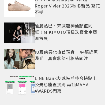
Roger Vivier 2026秋冬新品 繁花
不褪
迪麗熱巴、宋威龍神仙顏值同
框！MIKIMOTO頂級珠寶北京亞
洲首展
IU耳疾惡化後首現身！44張近照
曝光 真實狀態引粉絲關注
LINE Bank友感帳戶整合快點卡
公費也能直接刷 再抽MAMA
AWARDS門票