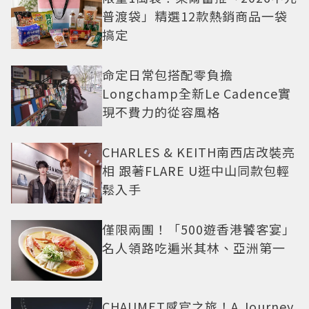
普渡袋」精選12款熱銷商品一袋
搞定
命定日常包搭配零負擔
Longchamp全新Le Cadence實
現不費力的從容風格
CHARLES & KEITH南西店改裝亮
相 跟著FLARE U逛中山同款包輕
鬆入手
僅限兩團！「500遊香港饕客宴」
名人領路吃遍米其林、亞洲第一
CHAUMET感官之旅！A Journey