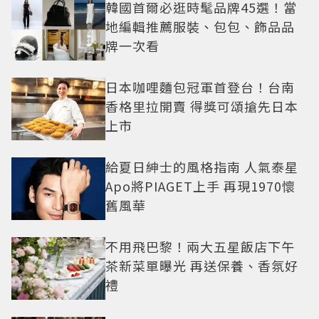
韓國首爾必逛時髦品牌45選！當
地編輯推薦服裝、包包、飾品品
牌一次看
日本咖哩麵包冠軍首登台！台南
香格里拉開賣 得獎可頌搶先日本
上市
給夏日紳士的風格指南 人氣泰星
Apo將PIAGET上手 再現1970懷
舊風華
不用飛巴黎！兩大五星飯店下午
茶新菜單曝光 再送保養、香氛好
禮