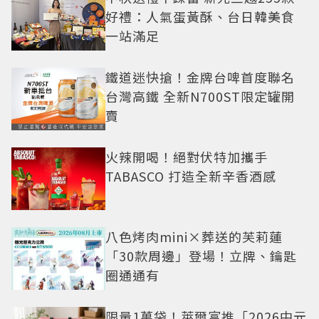
好禮：人氣蛋黃酥、台日韓美食
一站滿足
鐵道迷快搶！金牌台啤首度聯名
台灣高鐵 全新N700ST限定罐開
賣
火辣開喝！絕對伏特加攜手
TABASCO 打造全新辛香酒感
八色烤肉mini×葬送的芙莉蓮
「30款周邊」登場！立牌、鑰匙
圈通通有
限量1萬袋！萊爾富推「2026中元