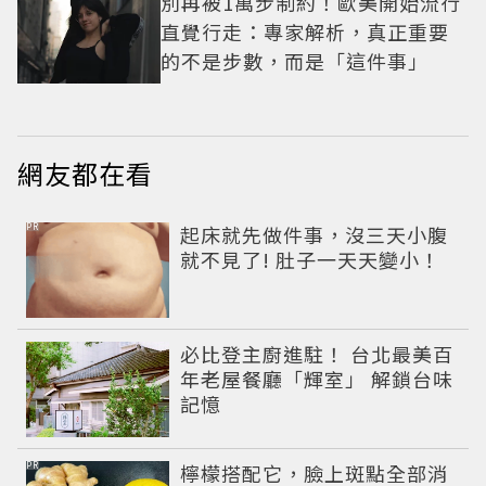
別再被1萬步制約！歐美開始流行
直覺行走：專家解析，真正重要
的不是步數，而是「這件事」
網友都在看
PR
起床就先做件事，沒三天小腹
就不見了! 肚子一天天變小！
必比登主廚進駐！ 台北最美百
年老屋餐廳「輝室」 解鎖台味
記憶
PR
檸檬搭配它，臉上斑點全部消