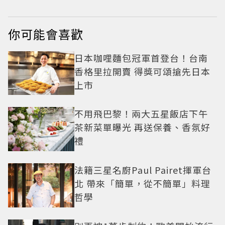
你可能會喜歡
日本咖哩麵包冠軍首登台！台南
香格里拉開賣 得獎可頌搶先日本
上市
不用飛巴黎！兩大五星飯店下午
茶新菜單曝光 再送保養、香氛好
禮
法籍三星名廚Paul Pairet揮軍台
北 帶來「簡單，從不簡單」料理
哲學