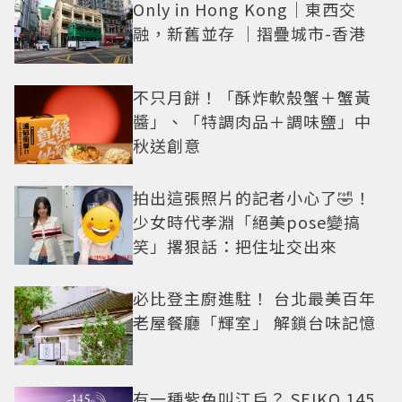
Only in Hong Kong｜東西交
融，新舊並存 ｜摺疊城市-香港
不只月餅！「酥炸軟殼蟹＋蟹黃
醬」、「特調肉品＋調味鹽」中
秋送創意
拍出這張照片的記者小心了🤣！
少女時代孝淵「絕美pose變搞
笑」撂狠話：把住址交出來
必比登主廚進駐！ 台北最美百年
老屋餐廳「輝室」 解鎖台味記憶
有一種紫色叫江戶？ SEIKO 145