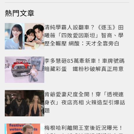
熱門文章
清純學霸人設翻車？《逐玉》田
曦薇「四敗愛因斯坦」智商、學
歷全輾壓 網酸：天才全靠旁白
李多慧砸85萬牽新車！車牌號碼
暗藏彩蛋 鐵粉秒破解真正用意
肯爺愛妻尺度全開！穿「透視連
身衣」夜店亮相 火辣造型引爆話
題
梅根哈利離開王室後近況曝光！