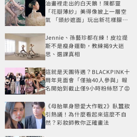
油畫裡走出的白天鵝！陳都靈
「花瓣薄紗」美得像披上一層空
氣 「頭紗遮面」玩出新花樣朦朧
美感太仙
Jennie、孫藝珍都在練！皮拉提
斯不是瘦身運動，教練揭9大迷
思、選課真相
這就是天團待遇？BLACKPINK十
周年見面會「僅抽40人參與」報
名開始到截止僅9小時粉絲怒了😡
《母胎單身戀愛大作戰2》臥蠶妝
引熱議！為什麼看起來這麼不自
然？彩妝師教你正確畫法