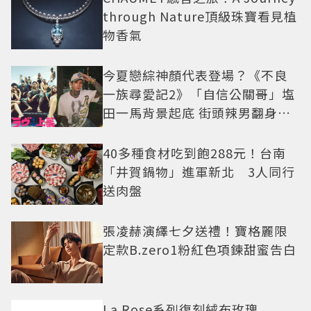
through Nature頂級珠寶看見植
物香氣
今夏戀綜神顏代表登場？《不良
一族尋愛記2》「自信公關哥」塩
田一馬背景起底 街頭辣男翻身當
老闆
40多種食材吃到飽288元！台南
「井賀鍋物」進軍新北 3人同行
送肉盤
張凌赫演繹七夕送禮！寶格麗限
定款B.zero1粉紅色項鍊甜蜜告白
La Rose系列復刻絨布玫瑰