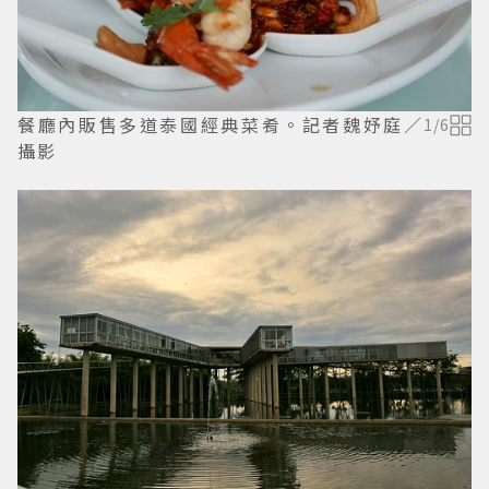
餐廳內販售多道泰國經典菜肴。記者魏妤庭／
1
/
6
攝影