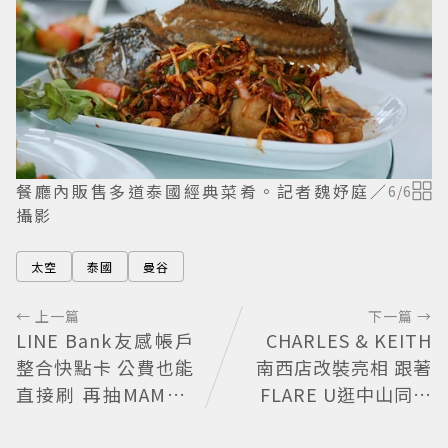
餐廳內販售多道泰國經典菜肴。記者魏妤庭／
6
/
6
攝影
太空
泰國
曼谷
← 上一篇
下一篇 →
LINE Bank友感帳戶
CHARLES & KEITH
整合快點卡 公費也能
南西店改裝亮相 跟著
直接刷 再抽MAMA A
FLARE U逛中山同款
WARDS門票
包輕鬆入手