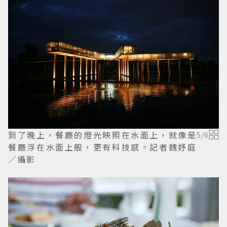
到了晚上，餐廳的燈光映照在水面上，就像是
5
/
6
餐廳浮在水面上般，更有科技感。記者魏妤庭
／攝影