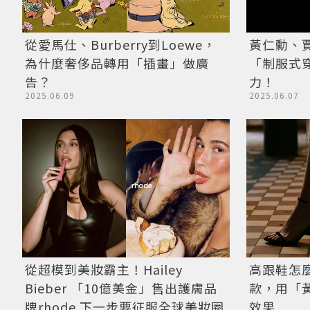
從愛馬仕、Burberry到Loewe，
黃仁勳、
為什麼奢侈品轉用「插畫」做廣
「制服式
告？
力！
2025.06.09
2025.06.07
從超模到美妝霸主！Hailey
高跟鞋怎
Bieber 「10億美金」售出護膚品
款，用「
牌rhode 下一步要征服全球美妝圈
效果