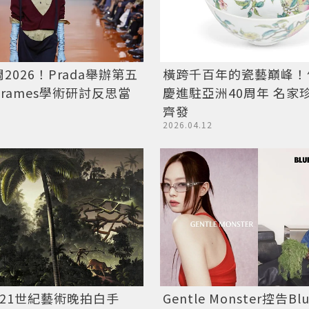
橫跨千百年的瓷藝巔峰！
2026！Prada舉辦第五
慶進駐亞洲40周年 名家
 Frames學術研討反思當
齊發
2026.04.12
/21世紀藝術晚拍白手
Gentle Monster控告Bl