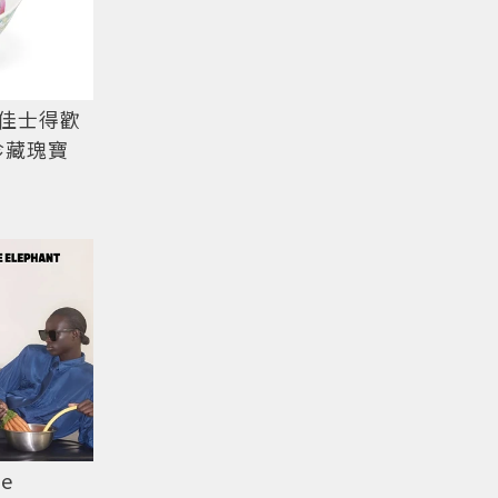
佳士得歡
珍藏瑰寶
ue