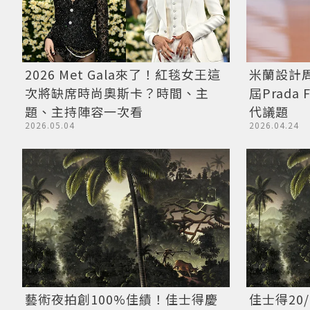
2026 Met Gala來了！紅毯女王這
米蘭設計周
次將缺席時尚奧斯卡？時間、主
屆Prada
題、主持陣容一次看
代議題
2026.05.04
2026.04.24
藝術夜拍創100%佳績！佳士得慶
佳士得20