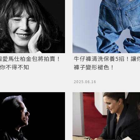
個愛馬仕柏金包將拍賣！
牛仔褲清洗保養5招！讓
識你不得不知
褲子變形褪色！
2025.06.16