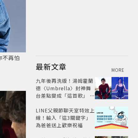
你不再怕
最新文章
MORE
九年後再洗版！湯姆霍蘭
德〈Umbrella〉封神舞
台差點變成「這首歌」 造
型彩蛋、暖心故事一次公
開
LINE父親節聊天室特效上
線！輸入「這3關鍵字」
為爸爸送上歡樂祝福