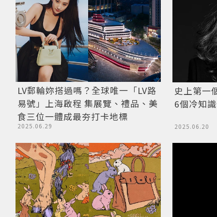
LV郵輪妳搭過嗎？全球唯一「LV路
史上第一
易號」上海啟程 集展覽、禮品、美
6個冷知
食三位一體成最夯打卡地標
2025.06.29
2025.06.20