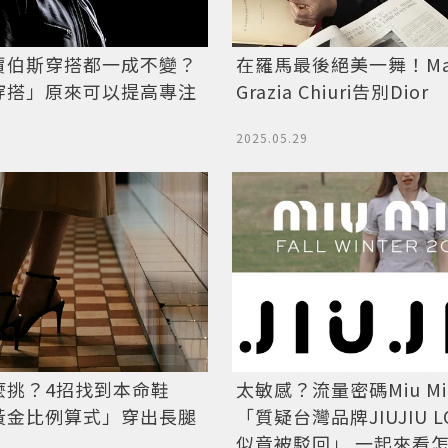
賈伯斯穿搭都一成不變？
在羅馬最後絕美一舞！Mar
穿搭」原來可以提高專注
Grazia Chiuri告別Dior
2025.05.29
麼挑？4招找到本命鞋
太敏感？流量密碼Miu M
黃金比例算式」穿出長腿
「質疑台灣品牌JIUJIU 
似竟被駁回」 一起來看