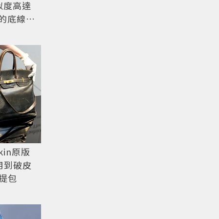
相似度高達
」的底線在
kin原版
用到破皮
提包