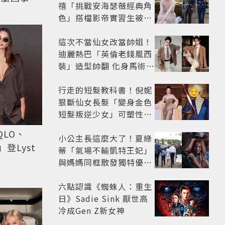
禧「挑戰安海瑟薇經典角
色」搭檔影帝實習生被
嘲：看截圖就感受到演技
這次不當仙女改當帥姐！
迪麗熱巴「英倫老錢風西
裝」造型帥翻 化身馬術師
網喊：現代版李長歌
行走的短髮教科書！倪妮
狠斷仙女長髮「變身金色
短髮叛逆少女」可塑性超
強 帥氣、優雅自由切換
QLO、
小公主長這麼大了！夏綠
登Lyst
蒂「氣場不輸凱特王妃」
與媽媽同框散發獨特優雅
氣質 網友狂讚
六點認識《蜘蛛人：重生
日》Sadie Sink 厭世高
冷成Gen Z新女神