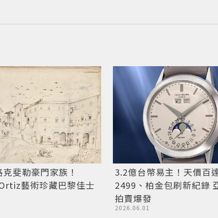
洛克斐勒豪門家族！
3.2億台幣易主！天價百
la Ortiz藝術珍藏巴黎佳士
2499、柏金包刷新紀錄 
拍賣爆發
2026.06.01