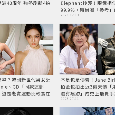
洲40周年 強勢刷新4拍
Elephant抄襲！眼鏡
99.9%，時尚圈「參考
2026.02.13
哪值得深思
以整？韓國新世代男女近
不是包是傳奇！Jane Bir
nnie、GD「同款這部
柏金包拍出近3億天價「
：還是老實運動比較實在
還有痕跡」成史上最貴手
2025.07.11