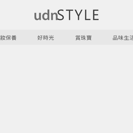
美妝保養
好時光
賞珠寶
品味生