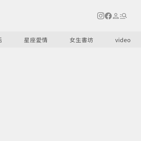
活
星座愛情
女生書坊
video