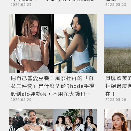
2025.05.29
2025.05.23
把自己當愛豆養！風靡社群的「白
風靡歐美
女三件套」是什麼？從Rhode手機
拒絕過度
殼到alo運動服，不用花大錢也能
在！
2025.05.20
2025.05.20
享受精品般的氛圍