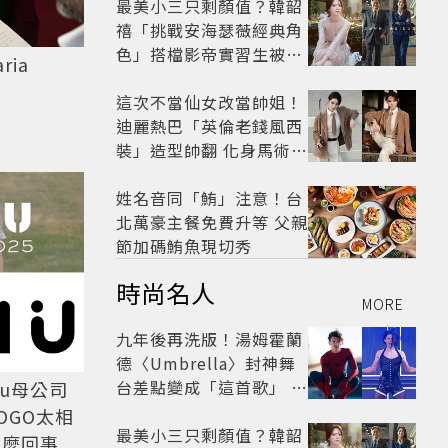
最美小三只剩顏值？韓韶
禧「挑戰安海瑟薇經典角
色」搭檔影帝實習生被
ia
嘲：看截圖就感受到演技
這次不當仙女改當帥姐！
迪麗熱巴「英倫老錢風西
裝」造型帥翻 化身馬術師
網喊：現代版李長歌
姓名音同「鮪」注意！台
北萬豪主餐免費升等 父親
節加碼鮪魚現切秀
時尚名人
MORE
九年後再洗版！湯姆霍蘭
德〈Umbrella〉封神舞
台差點變成「這首歌」 造
iu母公司
型彩蛋、暖心故事一次公
LOGO太相
開
最美小三只剩顏值？韓韶
怎麼回事