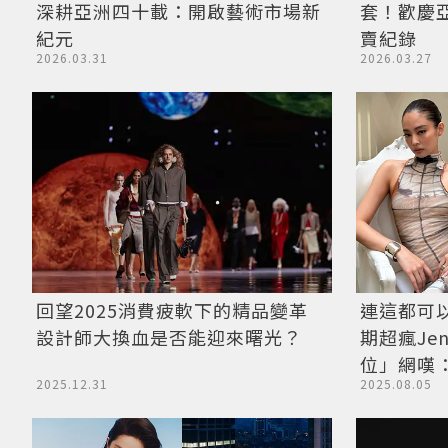
深耕亞洲四十載：開啟藝術市場新
套！歡慶亞
紀元
賣紀錄
2026.03.31
2026.03.27
回望2025消費疲軟下的精品變革
連這都可
設計師大換血是否能迎來曙光？
期超瘋Je
位」網嘆
2025.12.31
2025.08.05