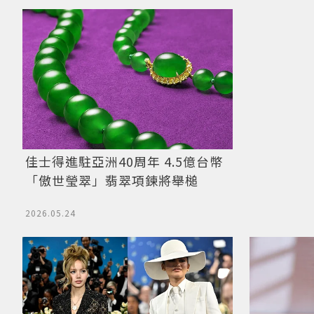
佳士得進駐亞洲40周年 4.5億台幣
「傲世瑩翠」翡翠項鍊將舉槌
2026.05.24