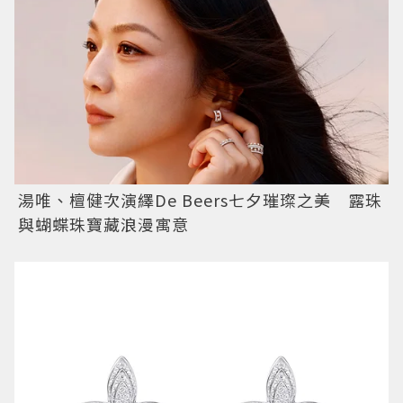
湯唯、檀健次演繹De Beers七夕璀璨之美 露珠
與蝴蝶珠寶藏浪漫寓意