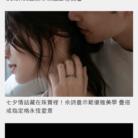
七夕情話藏在珠寶裡！佘詩曼示範優雅美學 疊搭
戒指定格永恆愛意