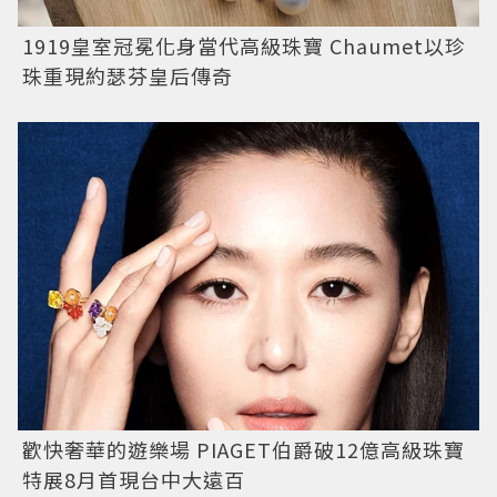
1919皇室冠冕化身當代高級珠寶 Chaumet以珍
珠重現約瑟芬皇后傳奇
歡快奢華的遊樂場 PIAGET伯爵破12億高級珠寶
特展8月首現台中大遠百