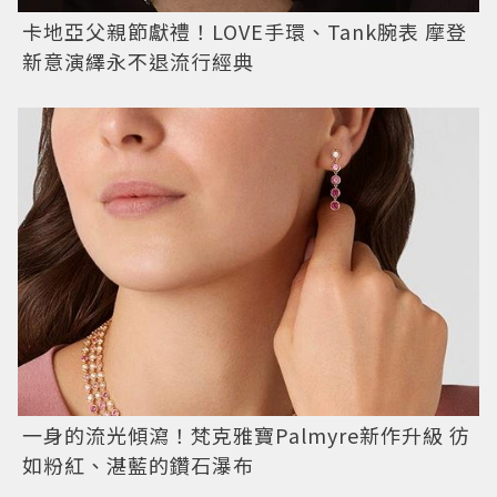
卡地亞父親節獻禮！LOVE手環、Tank腕表 摩登
新意演繹永不退流行經典
一身的流光傾瀉！梵克雅寶Palmyre新作升級 彷
如粉紅、湛藍的鑽石瀑布