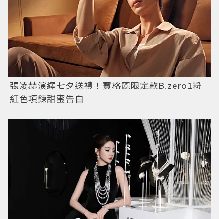
張凌赫演繹七夕送禮！寶格麗限定款B.zero1粉
紅色項鍊甜蜜告白