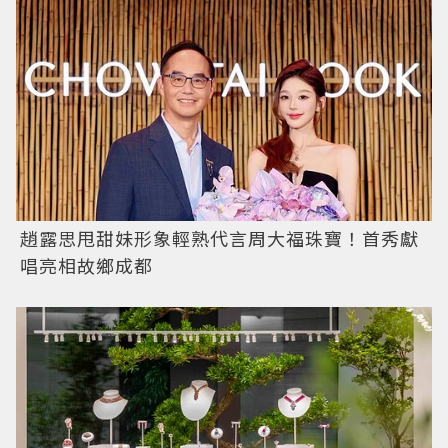
趙露思甩甜妹形象輕熟代言周大福珠寶！首秀獻
唱亮相故鄉成都