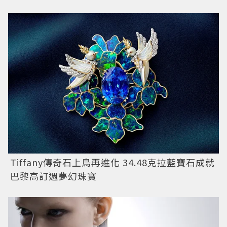
Tiffany傳奇石上鳥再進化 34.48克拉藍寶石成就
巴黎高訂週夢幻珠寶