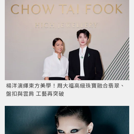
楊洋演繹東方美學！周大福高級珠寶融合翡翠、
盤扣與雲肩 工藝再突破