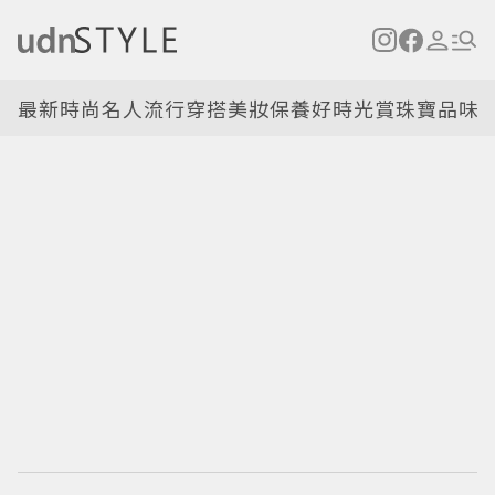
最新
時尚名人
流行穿搭
美妝保養
好時光
賞珠寶
品味