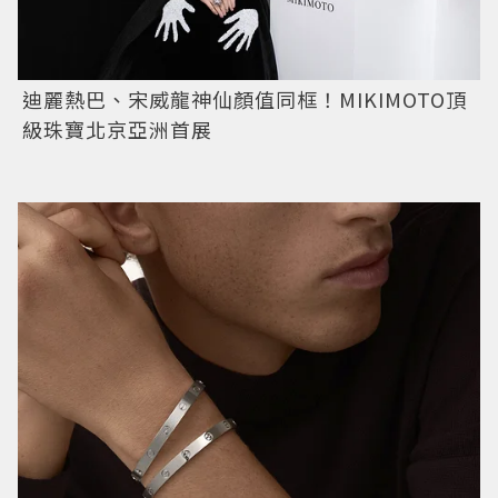
迪麗熱巴、宋威龍神仙顏值同框！MIKIMOTO頂
級珠寶北京亞洲首展