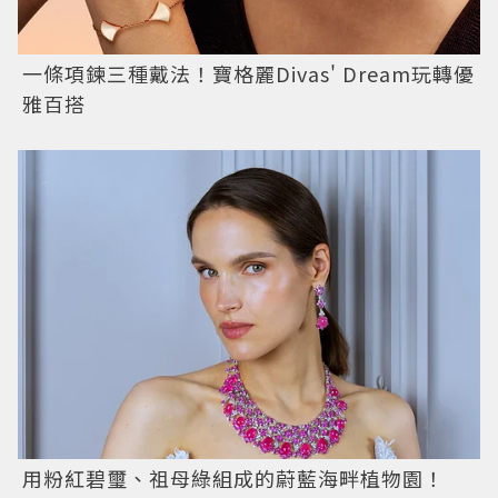
一條項鍊三種戴法！寶格麗Divas' Dream玩轉優
雅百搭
用粉紅碧璽、祖母綠組成的蔚藍海畔植物園！