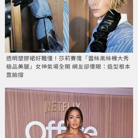
透明塑膠裙好難懂！莎莉賽隆「蕾絲黑絲襪大秀
極品美腿」女神氣場全開 網友卻傻眼：造型根本
靠臉撐