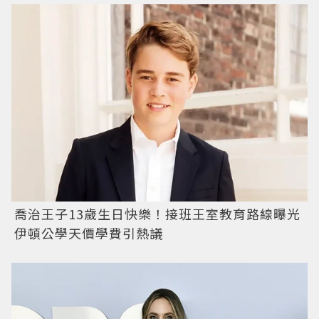
喬治王子13歲生日快樂！接班王室教育路線曝光
伊頓公學天價學費引熱議