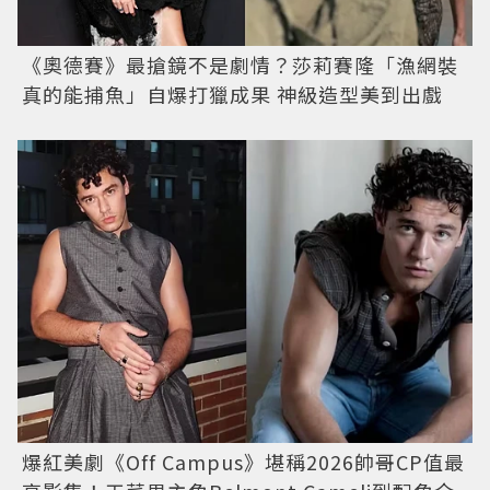
《奧德賽》最搶鏡不是劇情？莎莉賽隆「漁網裝
真的能捕魚」自爆打獵成果 神級造型美到出戲
爆紅美劇《Off Campus》堪稱2026帥哥CP值最