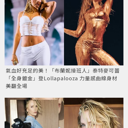
氣血好充足的美！「布蘭妮接班人」泰特麥可蕾
「全身鍍金」登Lollapalooza 力量感曲線身材
美翻全場