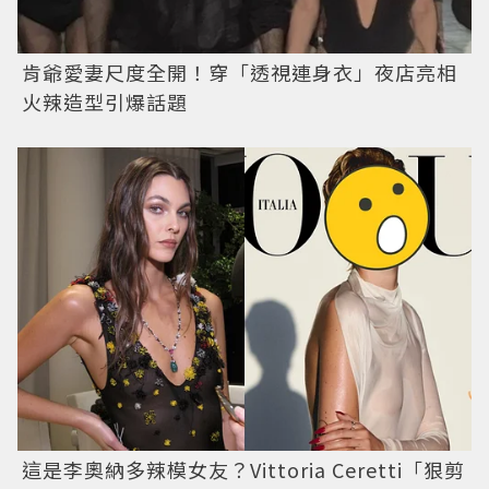
肯爺愛妻尺度全開！穿「透視連身衣」夜店亮相
火辣造型引爆話題
這是李奧納多辣模女友？Vittoria Ceretti「狠剪