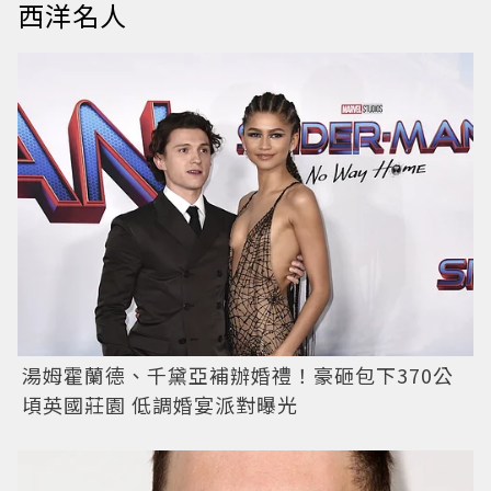
西洋名人
湯姆霍蘭德、千黛亞補辦婚禮！豪砸包下370公
頃英國莊園 低調婚宴派對曝光