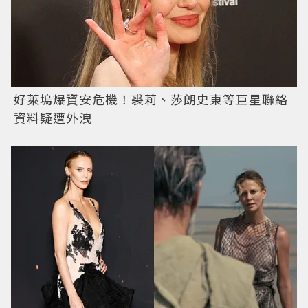
好萊塢爆資安危機！裘莉、莎朗史東等巨星聯絡
資料疑遭外洩