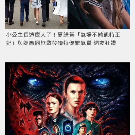
小公主長這麼大了！夏綠蒂「氣場不輸凱特王
妃」與媽媽同框散發獨特優雅氣質 網友狂讚