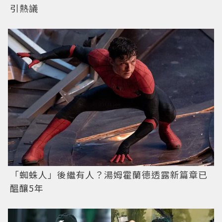
引熱議
「蜘蛛人」後繼有人？湯姆霍蘭德透露新篇章已
醞釀5年