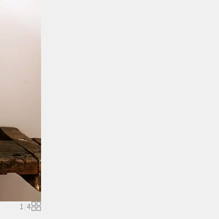
1
/
4