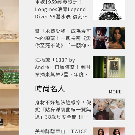
開
重返1959經典設計！
Longines浪琴Legend
Diver 59潛水表 復刻懷
舊
當「永遠愛我」成為最可
怕的願望！一起揭密《愛
你至死不渝》「一願柳」
背後的失控愛情與爆紅之
路
江振誠「1887 by
André」再續傳奇！甫開
業摘米其林2星、年度開
業大獎
時尚名人
MORE
身材不好無法這樣穿！倪
妮「貼身洋裝曲線一覽無
遺」38歲尺度全開 帥氣
又火辣散發獨特魅力
美神降臨華山！TWICE