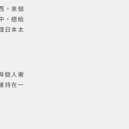
西，來個
中，總給
理日本太
與個人需
維持在一