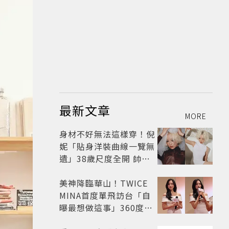
最新文章
MORE
身材不好無法這樣穿！倪
妮「貼身洋裝曲線一覽無
遺」38歲尺度全開 帥氣
又火辣散發獨特魅力
美神降臨華山！TWICE
MINA首度單飛訪台「自
曝最想做這事」360度0
死角美貌保養祕訣一次公