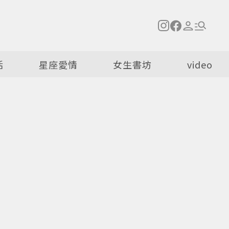
活
星座愛情
女生書坊
video