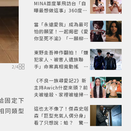
MINA首度單飛訪台「自
曝最想做這事」360度0
死角美貌保養祕訣一次公
開
當「永遠愛我」成為最可
怕的願望！一起揭密《愛
你至死不渝》「一願柳」
背後的失控愛情與爆紅之
路
東野圭吾神作翻拍！「嫌
犯家人、被害人遺族聯
手」命案真相竟動搖
2
/
4
《天使與蝙蝠》超越懸疑
框架展開
《不良一族尋愛記2》新
主持Awich什麼來頭？前
夫被槍殺、家裡被槍掃射
給固定下
人生經歷比參演者還抓
馬！
這也太不像了！傑森史塔
相同類型
森「巨型充氣人偶分身」
看了只想說：蛤？ 驚喜
連本尊都吐槽