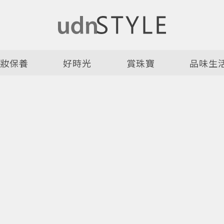
美妝保養
好時光
賞珠寶
品味生