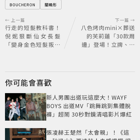
BOUCHERON
關曉彤
← 上一篇
下一篇 →
行走的短髮教科書！
八色烤肉mini×葬送
倪妮狠斷仙女長髮
的芙莉蓮「30款周
「變身金色短髮叛逆
邊」登場！立牌、鑰
少女」可塑性超強 帥
匙圈通通有
氣、優雅自由切換
你可能會喜歡
新人男團出道玩這麼大！WAYF
BOYS 出道MV「跳舞跳到集體脫
褲」超鬧 30秒對鏡清唱影片爆紅
張凌赫王楚然「太會親」！《這