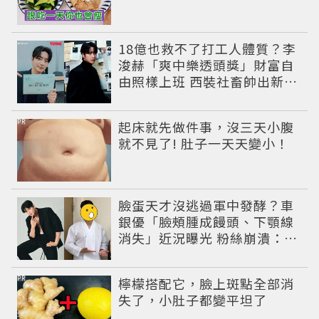
18億也救不了打工人體質？李
浚赫「爽中樂透頭獎」財富自
由照樣上班 西裝社畜帥出新高
度
PR
起床就先做件事，沒三天小腹
就不見了! 肚子一天天變小！
臉蛋天才沒逃過軍中發酵？車
銀優「臉頰腫成饅頭、下顎線
消失」近況曝光 粉絲崩潰：空
氣有酵母😭
PR
檸檬搭配它，臉上斑點全部消
失了，小肚子都變平坦了