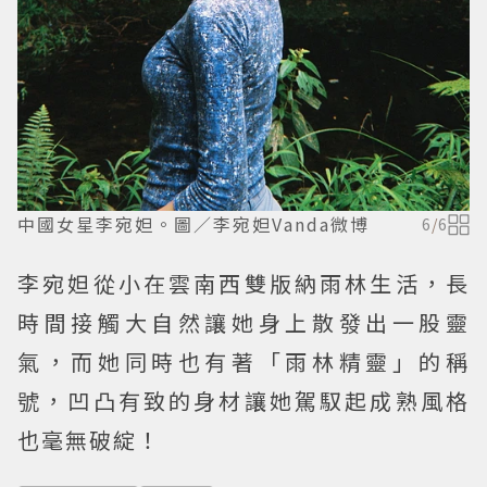
中國女星李宛妲。圖／李宛妲Vanda微博
6
/
6
李宛妲從小在雲南西雙版納雨林生活，長
時間接觸大自然讓她身上散發出一股靈
氣，而她同時也有著「雨林精靈」的稱
號，凹凸有致的身材讓她駕馭起成熟風格
也毫無破綻！