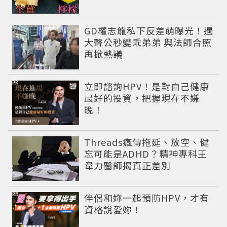
GD權志龍私下反差萌曝光！遇
大聲公秒變乖弟弟 與法師合照
再掀熱議
PR
立即諮詢HPV！是對自己健康
最好的投資，把握現在不嫌
晚！
Threads瘋傳拖延、放空、健
忘可能是ADHD？精神專科王
韋力醫師揭真正差別
PR
伴侶和妳一起預防HPV，才有
資格說愛妳！