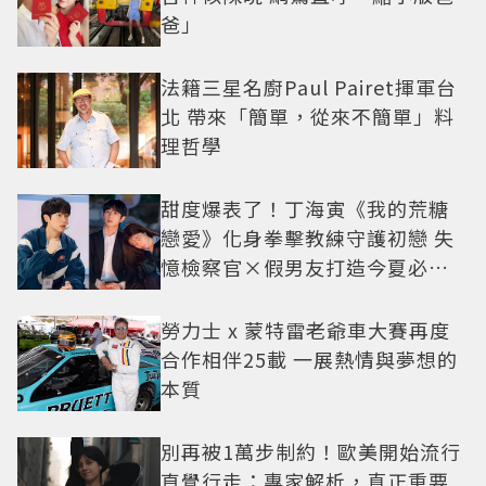
爸」
法籍三星名廚Paul Pairet揮軍台
北 帶來「簡單，從來不簡單」料
理哲學
甜度爆表了！丁海寅《我的荒糖
戀愛》化身拳擊教練守護初戀 失
憶檢察官×假男友打造今夏必看
小甜劇
勞力士 x 蒙特雷老爺車大賽再度
合作相伴25載 一展熱情與夢想的
本質
別再被1萬步制約！歐美開始流行
直覺行走：專家解析，真正重要