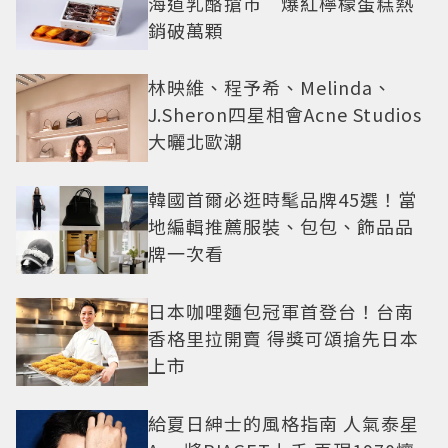
海道乳酪搶市 爆紅檸檬蛋糕熱
銷破萬顆
林映維、程予希、Melinda、
J.Sheron四星相會Acne Studios
大曬北歐潮
韓國首爾必逛時髦品牌45選！當
地編輯推薦服裝、包包、飾品品
牌一次看
日本咖哩麵包冠軍首登台！台南
香格里拉開賣 得獎可頌搶先日本
上市
給夏日紳士的風格指南 人氣泰星