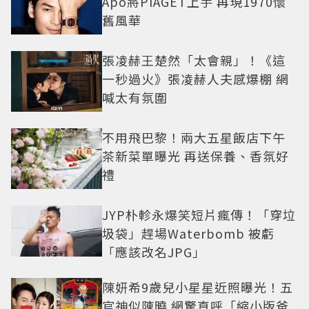
Apo將PIAGET上手 再現1970懷
舊風華
張凌赫王楚然「太會親」！《這
一秒過火》張凌赫人夫感爆棚 網
喊太有氛圍
不用飛巴黎！兩大五星飯店下午
茶新菜單曝光 再送保養、香氛好
禮
JYP朴軫永爆笑短片瘋傳！「穿垃
圾袋」趕場Waterbomb 被虧
「應該改名JPG」
陳妍希9歲兒小星星近照曝光！五
官神似陳曉 網驚直呼「縮小版爸