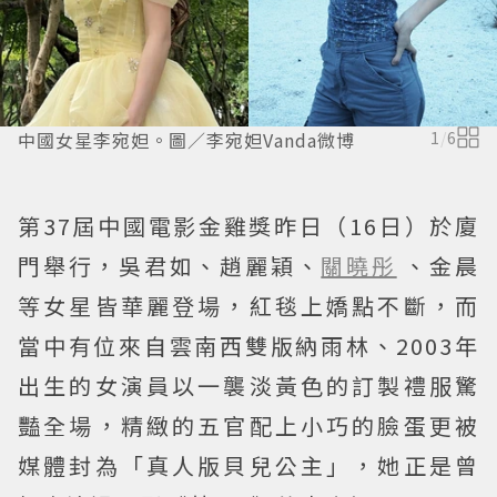
中國女星李宛妲。圖／李宛妲Vanda微博
1
/
6
第37屆中國電影金雞獎昨日（16日）於廈
門舉行，吳君如、趙麗穎、
關曉彤
、金晨
等女星皆華麗登場，紅毯上嬌點不斷，而
當中有位來自雲南西雙版納雨林、2003年
出生的女演員以一襲淡黃色的訂製禮服驚
豔全場，精緻的五官配上小巧的臉蛋更被
媒體封為「真人版貝兒公主」，她正是曾