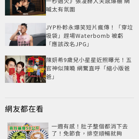
一秒過火》張凌赫人夫感爆棚 網
喊太有氛圍
JYP朴軫永爆笑短片瘋傳！「穿垃
圾袋」趕場Waterbomb 被虧
「應該改名JPG」
陳妍希9歲兒小星星近照曝光！五
官神似陳曉 網驚直呼「縮小版爸
爸」
網友都在看
PR
一週有感！肚子整個都消下去
了！免節食，排空順暢就夠