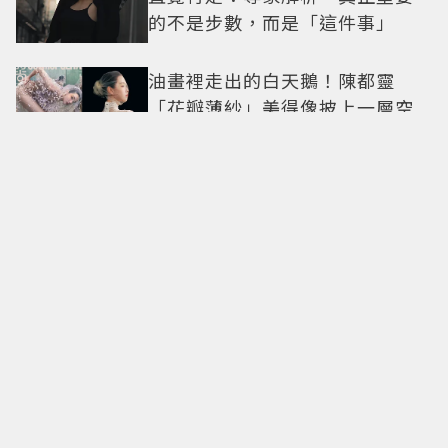
的不是步數，而是「這件事」
油畫裡走出的白天鵝！陳都靈
「花瓣薄紗」美得像披上一層空
氣 「頭紗遮面」玩出新花樣朦朧
美感太仙
Jennie、孫藝珍都在練！皮拉提
斯不是瘦身運動，教練揭9大迷
思、選課真相
這就是天團待遇？BLACKPINK十
周年見面會「僅抽40人參與」報
名開始到截止僅9小時粉絲怒了😡
GD權志龍私下反差萌曝光！遇大
聲公秒變乖弟弟 與法師合照再掀