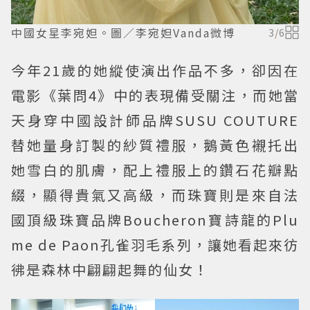
中國女星李宛妲。圖／李宛妲Vanda微博
3
/
6
今年21歲的她縱使演出作品不多，卻因在
電影《葉問4》中的表現備受關注，而她當
天身穿中國設計師品牌SUSU COUTURE
替她量身訂製的紗質禮服，鵝黃色襯托出
她雪白的肌膚，配上禮服上的鑽石花瓣點
綴，顯得貴氣又高級，而珠寶則是來自法
國頂級珠寶品牌Boucheron寶詩龍的Plu
me de Paon孔雀羽毛系列，讓她看起來彷
彿是森林中翩翩起舞的仙女！