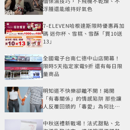
個保濕技巧，下飛機不乾燥、不
浮腫還能維持好氣色
7-ELEVEN哈根達斯限時優惠再加
碼 迷你杯、雪糕、雪酥「買10送
13」
全國電子台南仁德中山店開幕！
限時5天指定家電9折 還有每日限
量商品
明知道不快樂卻離不開！揭開
「有毒關係」的情感陷阱 那些讓
人反覆回頭的「毒愛」為何比菸
還難戒？
中秋送禮新戰場！法式甜點、北