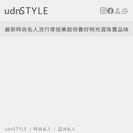
最新
時尚名人
流行穿搭
美妝保養
好時光
賞珠寶
品味
udnSTYLE
時尚名人
亞洲名人