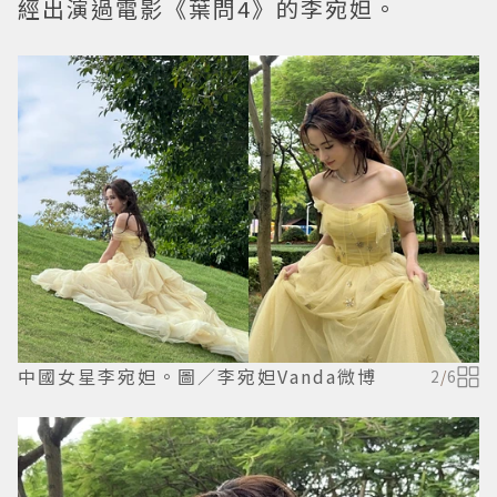
經出演過電影《葉問4》的李宛妲。
中國女星李宛妲。圖／李宛妲Vanda微博
2
/
6