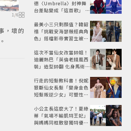
德〈Umbrella〉封神舞
台差點變成「這首歌」 造
1
/
6
型彩蛋、暖心故事一次公
開
最美小三只剩顏值？韓韶
事，壞的
禧「挑戰安海瑟薇經典角
色」搭檔影帝實習生被
。
嘲：看截圖就感受到演技
這次不當仙女改當帥姐！
迪麗熱巴「英倫老錢風西
裝」造型帥翻 化身馬術師
網喊：現代版李長歌
行走的短髮教科書！倪妮
狠斷仙女長髮「變身金色
短髮叛逆少女」可塑性超
強 帥氣、優雅自由切換
小公主長這麼大了！夏綠
蒂「氣場不輸凱特王妃」
與媽媽同框散發獨特優雅
氣質 網友狂讚