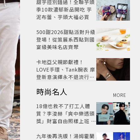
季時尚
甜芋控別錯過！全聯芋頭
季10款濃郁新品開吃 芋
泥布蕾、芋頭大福必買
500甜2026甜點派對升級
登場！從策展系西點到國
宴級美味名店齊聚
卡地亞父親節獻禮！
LOVE手環、Tank腕表 摩
登新意演繹永不退流行經
典
時尚名人
MORE
18億也救不了打工人體
質？李浚赫「爽中樂透頭
獎」財富自由照樣上班 西
裝社畜帥出新高度
九年後再洗版！湯姆霍蘭