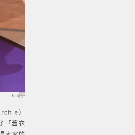
6
/
6
chie）
現了「舊衣
得大家的