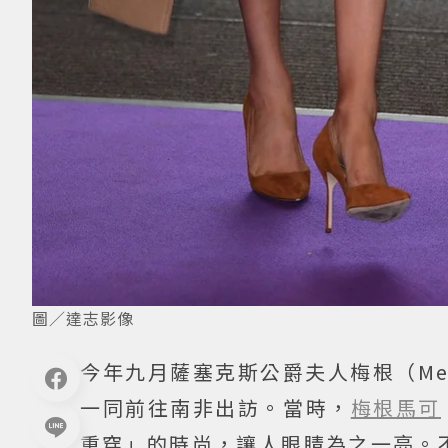
圖／達志影像
今年九月薩塞克斯公爵夫人梅根（Megha
一同前往南非出訪。當時，
梅根馬可
重穿」的時尚，讓人眼睛為之一亮。