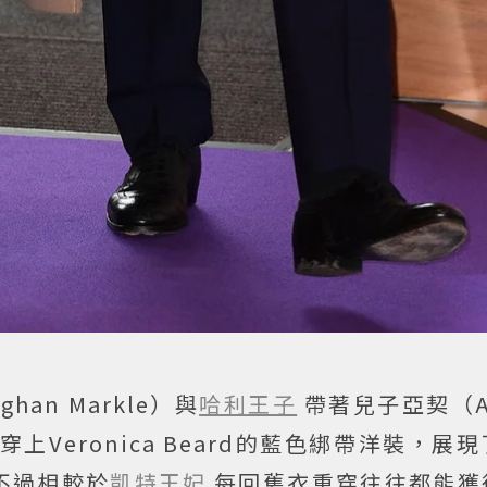
n Markle）與
哈利王子
帶著兒子亞契（Ar
穿上Veronica Beard的藍色綁帶洋裝，展
不過相較於
凱特王妃
每回舊衣重穿往往都能獲