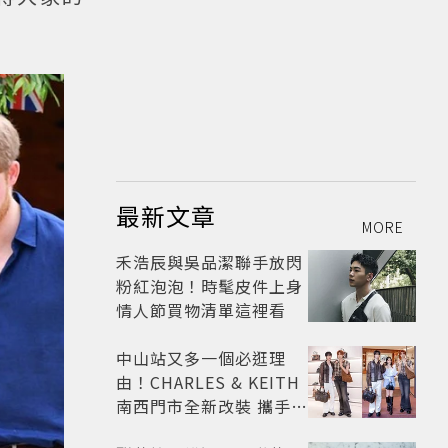
最新文章
MORE
禾浩辰與吳品潔聯手放閃
粉紅泡泡！時髦皮件上身
情人節買物清單這裡看
中山站又多一個必逛理
由！CHARLES & KEITH
南西門市全新改裝 攜手
FLARE U、程予希演繹秋