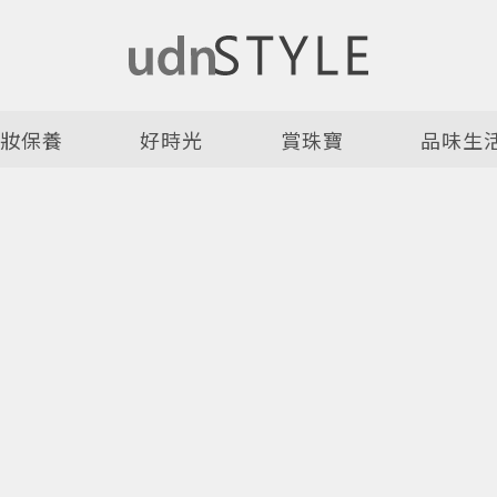
美妝保養
好時光
賞珠寶
品味生