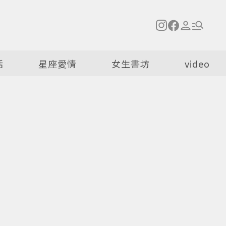
活
星座愛情
女生書坊
video