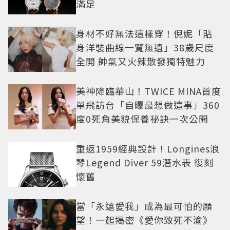
滿足
身材不好無法這樣穿！倪妮「貼
身洋裝曲線一覽無遺」38歲尺度
全開 帥氣又火辣散發獨特魅力
美神降臨華山！TWICE MINA首度
單飛訪台「自曝最想做這事」360
度0死角美貌保養祕訣一次公開
重返1959經典設計！Longines浪
琴Legend Diver 59潛水表 復刻
懷舊
當「永遠愛我」成為最可怕的願
望！一起揭密《愛你致死不渝》