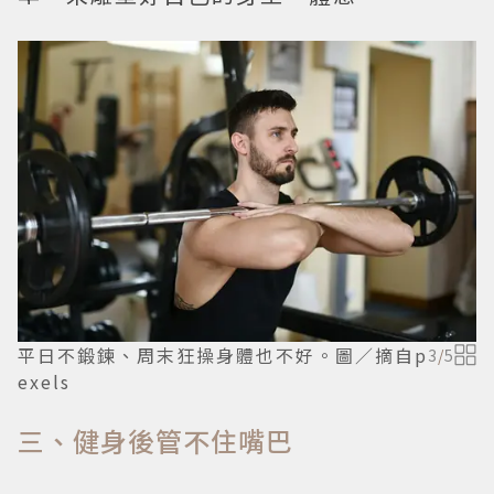
平日不鍛鍊、周末狂操身體也不好。圖／摘自p
3
/
5
exels
三、健身後管不住嘴巴