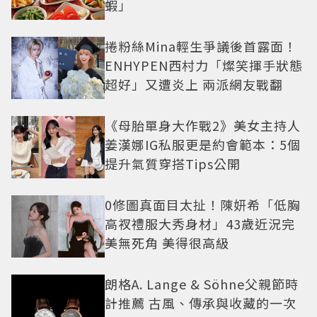
蝦」
捲粉絲Mina輕生爭議後首露面！
ENHYPEN西村力「燦笑揮手狀態
超好」又遭炎上 兩派網友戰翻
《母胎單身大作戰2》美女主持人
姜漢娜IG私服更是約會範本：5個
提升氣質穿搭Tips公開
0修圖真面目太扯！陳妍希「低胸
高衩禮服大秀身材」43歲近況完
美無死角 美得很高級
朗格A. Lange & Söhne父親節時
計推薦 古風、傳承與收藏的一次