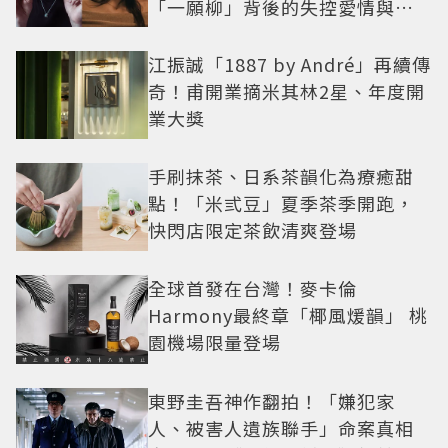
「一願柳」背後的失控愛情與爆
紅之路
江振誠「1887 by André」再續傳
奇！甫開業摘米其林2星、年度開
業大獎
手刷抹茶、日系茶韻化為療癒甜
點！「米弎豆」夏季茶季開跑，
快閃店限定茶飲清爽登場
全球首發在台灣！麥卡倫
Harmony最終章「椰風煖韻」 桃
園機場限量登場
東野圭吾神作翻拍！「嫌犯家
人、被害人遺族聯手」命案真相