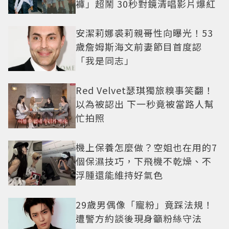
褲」超鬧 30秒對鏡清唱影片爆紅
安潔莉娜裘莉親哥性向曝光！53
歲詹姆斯海文前妻節目首度認
「我是同志」
Red Velvet瑟琪獨旅糗事笑翻！
以為被認出 下一秒竟被當路人幫
忙拍照
機上保養怎麼做？空姐也在用的7
個保濕技巧，下飛機不乾燥、不
浮腫還能維持好氣色
29歲男偶像「寵粉」竟踩法規！
遭警方約談後現身籲粉絲守法