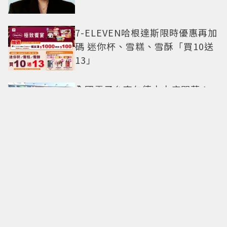
7-ELEVEN哈根達斯限時優惠再加
碼 迷你杯、雪糕、雪酥「買10送
13」
全國電子台南仁德中山店開幕！
限時5天指定家電9折 還有每日限
量商品
明知道不快樂卻離不開！揭開
「有毒關係」的情感陷阱 那些讓
人反覆回頭的「毒愛」為何比菸
還難戒？
中秋送禮新戰場！法式甜點、北
海道乳酪搶市 爆紅檸檬蛋糕熱