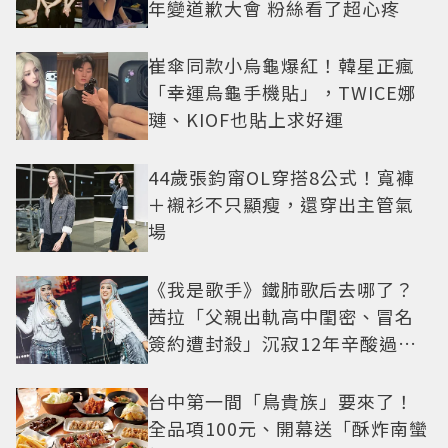
年變道歉大會 粉絲看了超心疼
崔傘同款小烏龜爆紅！韓星正瘋
「幸運烏龜手機貼」，TWICE娜
璉、KIOF也貼上求好運
44歲張鈞甯OL穿搭8公式！寬褲
＋襯衫不只顯瘦，還穿出主管氣
場
《我是歌手》鐵肺歌后去哪了？
茜拉「父親出軌高中閨密、冒名
簽約遭封殺」沉寂12年辛酸過往
曝光
台中第一間「鳥貴族」要來了！
全品項100元、開幕送「酥炸南蠻