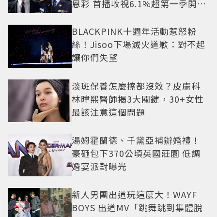
恩彩 首播收視6.1%超第一季開紅
盤
BLACKPINK十週年活動惹怒粉
絲！Jisoo下場滅火道歉：對不起
讓你們失望
淡斑保養怎麼擦都沒效？皮膚科
林暐熙醫師揭3大關鍵，30+女性
最該注意這個問題
湯姆霍蘭德、千黛亞補辦婚禮！
豪砸包下370公頃英國莊園 低調
婚宴派對曝光
新人男團出道玩這麼大！WAYF
BOYS 出道MV「跳舞跳到集體脫