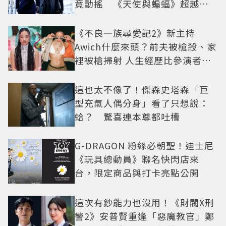
竟動搖 《天使與蝙蝠》超越懸
疑框架展開
《不良一族尋愛記2》新主持
Awich什麼來頭？前夫被槍殺、家
裡被槍掃射 人生經歷比參演者還
抓馬！
這也太不像了！傑森史塔森「巨
型充氣人偶分身」看了只想說：
蛤？ 驚喜連本尊都吐槽
G-DRAGON 粉絲必朝聖！迪士尼
《玩具總動員》聯名快閃店來
台，限定商品與打卡亮點公開
這次有鈔能力也沒用！《財閥X刑
警2》安普賢重逢「惡魔教官」鄭