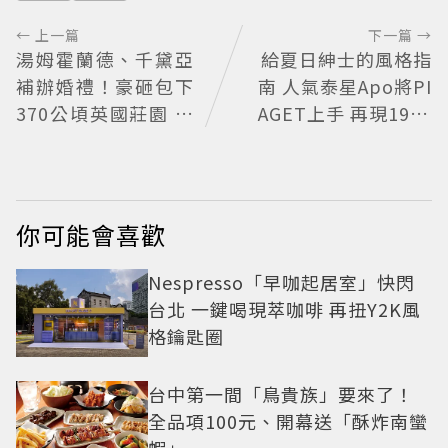
← 上一篇
下一篇 →
湯姆霍蘭德、千黛亞
給夏日紳士的風格指
補辦婚禮！豪砸包下
南 人氣泰星Apo將PI
370公頃英國莊園 低
AGET上手 再現1970
調婚宴派對曝光
懷舊風華
你可能會喜歡
Nespresso「早咖起居室」快閃
台北 一鍵喝現萃咖啡 再扭Y2K風
格鑰匙圈
台中第一間「鳥貴族」要來了！
全品項100元、開幕送「酥炸南蠻
蝦」