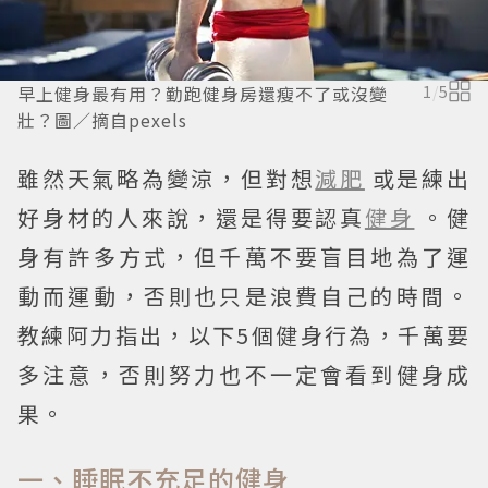
早上健身最有用？勤跑健身房還瘦不了或沒變
1
/
5
壯？圖／摘自pexels
雖然天氣略為變涼，但對想
減肥
或是練出
好身材的人來說，還是得要認真
健身
。健
身有許多方式，但千萬不要盲目地為了運
動而運動，否則也只是浪費自己的時間。
教練阿力指出，以下5個健身行為，千萬要
多注意，否則努力也不一定會看到健身成
果。
一、睡眠不充足的健身