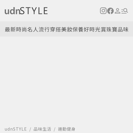
最新
時尚名人
流行穿搭
美妝保養
好時光
賞珠寶
品味
udnSTYLE
品味生活
運動健身