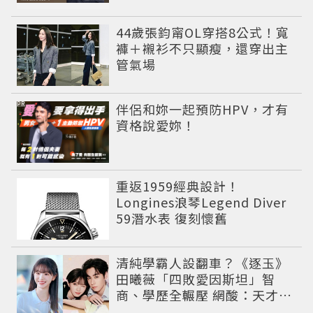
44歲張鈞甯OL穿搭8公式！寬
褲＋襯衫不只顯瘦，還穿出主
管氣場
PR
伴侶和妳一起預防HPV，才有
資格說愛妳！
重返1959經典設計！
Longines浪琴Legend Diver
59潛水表 復刻懷舊
清純學霸人設翻車？《逐玉》
田曦薇「四敗愛因斯坦」智
商、學歷全輾壓 網酸：天才全
靠旁白