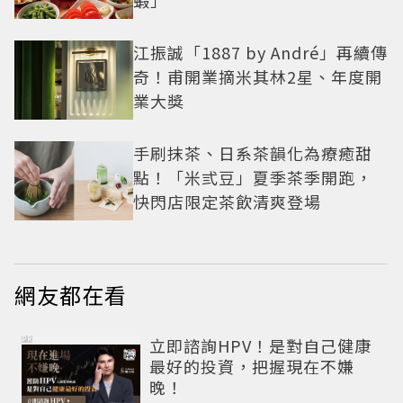
江振誠「1887 by André」再續傳
奇！甫開業摘米其林2星、年度開
業大獎
手刷抹茶、日系茶韻化為療癒甜
點！「米弎豆」夏季茶季開跑，
快閃店限定茶飲清爽登場
網友都在看
PR
立即諮詢HPV！是對自己健康
最好的投資，把握現在不嫌
晚！