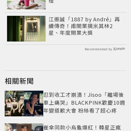
理
江振誠「1887 by André」再
續傳奇！甫開業摘米其林2
星、年度開業大獎
Recommended by
相關新聞
忍到收工才崩潰！Jisoo「離場後
車上痛哭」BLACKPINK歡慶10週
年變道歉大會 粉絲看了超心疼
崔傘同款小烏龜爆紅！韓星正瘋