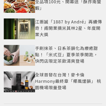
全品項100元、開幕送「酥炸南蠻
蝦」
江振誠「1887 by André」再續傳
奇！甫開業摘米其林2星、年度開
業大獎
手刷抹茶、日系茶韻化為療癒甜
點！「米弎豆」夏季茶季開跑，
快閃店限定茶飲清爽登場
全球首發在台灣！麥卡倫
Harmony最終章「椰風煖韻」 桃
園機場限量登場