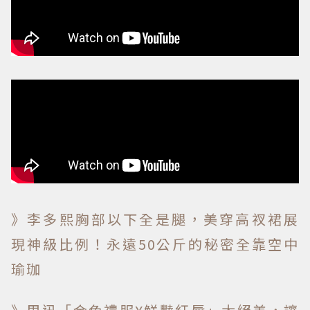
》李多熙胸部以下全是腿，美穿高衩裙展
現神級比例！永遠50公斤的秘密全靠空中
瑜珈