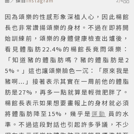
圖／擷自
instagram
2
/
4
因為頌樂的性感形象深植人心，因此楊館
長也非常讚揚頌樂的身材。不過在即將開
始訓練前，頌樂的身體健康檢查出爐後，
看見體脂肪22.4%的楊館長竟問頌樂：
「知道豬的體脂肪嗎？豬的體脂肪是2
5%。」這也讓頌樂臉色一沉：「原來我是
豬啊...」接著表示其實在一周前他的體脂
肪是27%，再多一點就算是輕微肥胖了。
楊館長表示如果想要畫報上的身材就必須
將體脂肪降至15%，幾乎是
運動
員的水
準。不過這段對話也引起許多爭議，不少