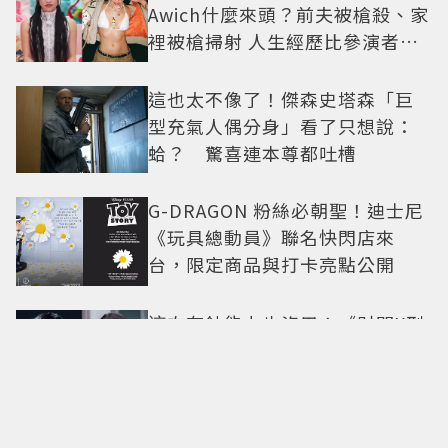
Awich什麼來頭？前夫被槍殺、家
裡被槍掃射 人生經歷比參演者還
抓馬！
這也太不像了！傑森史塔森「巨
型充氣人偶分身」看了只想說：
蛤？ 驚喜連本尊都吐槽
G-DRAGON 粉絲必朝聖！迪士尼
《玩具總動員》聯名快閃店來
台，限定商品與打卡亮點公開
這次有鈔能力也沒用！《財閥X刑
警2》安普賢重逢「惡魔教官」鄭
恩彩 首播收視6.1%超第一季開紅
盤
BLACKPINK十週年活動惹怒粉