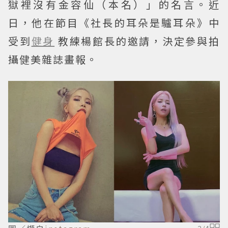
獄裡沒有金容仙（本名）」的名言。近
日，他在節目《社長的耳朵是驢耳朵》中
受到
健身
教練楊館長的邀請，決定參與拍
攝健美雜誌畫報。