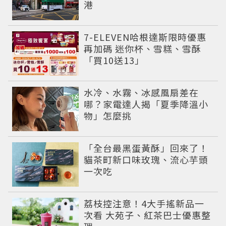
港
7-ELEVEN哈根達斯限時優惠
再加碼 迷你杯、雪糕、雪酥
「買10送13」
水冷、水霧、冰感風扇差在
哪？家電達人揭「夏季降溫小
物」怎麼挑
「全台最黑蛋黃酥」回來了！
貓茶町新口味玫瑰、流心芋頭
一次吃
荔枝控注意！4大手搖新品一
次看 大苑子、紅茶巴士優惠整