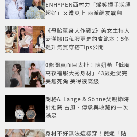
ENHYPEN西村力「燦笑揮手狀態
超好」又遭炎上 兩派網友戰翻
《母胎單身大作戰2》美女主持人
姜漢娜IG私服更是約會範本：5個
提升氣質穿搭Tips公開
0修圖真面目太扯！陳妍希「低胸
高衩禮服大秀身材」43歲近況完
美無死角 美得很高級
朗格A. Lange & Söhne父親節時
計推薦 古風、傳承與收藏的一次
滿足
身材不好無法這樣穿！倪妮「貼