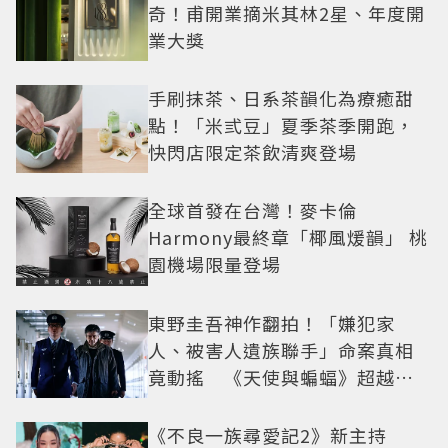
奇！甫開業摘米其林2星、年度開
業大獎
手刷抹茶、日系茶韻化為療癒甜
點！「米弎豆」夏季茶季開跑，
快閃店限定茶飲清爽登場
全球首發在台灣！麥卡倫
Harmony最終章「椰風煖韻」 桃
園機場限量登場
東野圭吾神作翻拍！「嫌犯家
人、被害人遺族聯手」命案真相
竟動搖 《天使與蝙蝠》超越懸
疑框架展開
《不良一族尋愛記2》新主持