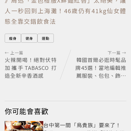
》周迅「金色禮服X鮮豔紅唇」太絕美，讓
人一秒回到上海灘！46歲仍有41kg仙女體
態全靠交錯飲食法
瘦身
健身
運動
← 上一篇
下一篇 →
火辣開喝！絕對伏特
韓國首爾必逛時髦品
加攜手TABASCO 打
牌45選！當地編輯推
造全新辛香酒感
薦服裝、包包、飾品
品牌一次看
你可能會喜歡
台中第一間「鳥貴族」要來了！