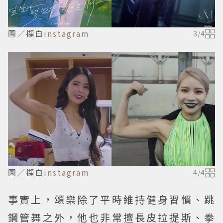
圖／擷自
instagram
3
/
4
圖／擷自
instagram
4
/
4
事實上，頌樂除了平時維持健身習慣、跳
鋼管舞之外，他也非常擅長皮拉提斯、拳