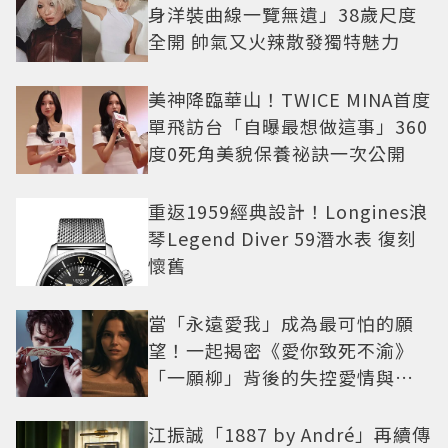
身洋裝曲線一覽無遺」38歲尺度
全開 帥氣又火辣散發獨特魅力
美神降臨華山！TWICE MINA首度
單飛訪台「自曝最想做這事」360
度0死角美貌保養祕訣一次公開
重返1959經典設計！Longines浪
琴Legend Diver 59潛水表 復刻
懷舊
當「永遠愛我」成為最可怕的願
望！一起揭密《愛你致死不渝》
「一願柳」背後的失控愛情與爆
紅之路
江振誠「1887 by André」再續傳