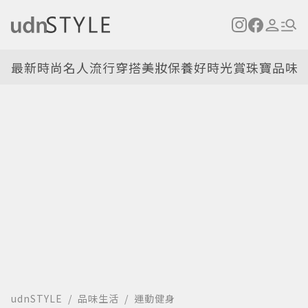
最新
時尚名人
流行穿搭
美妝保養
好時光
賞珠寶
品味
udnSTYLE
品味生活
運動健身