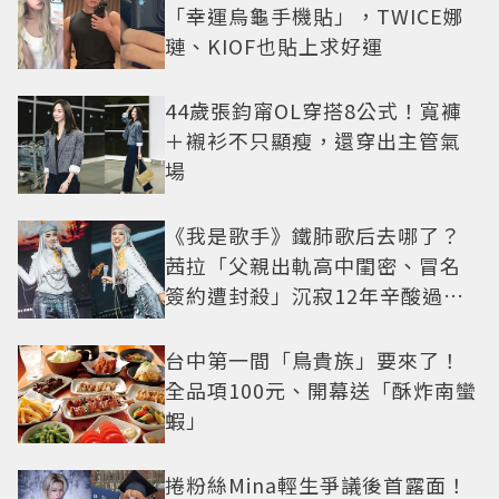
「幸運烏龜手機貼」，TWICE娜
璉、KIOF也貼上求好運
44歲張鈞甯OL穿搭8公式！寬褲
＋襯衫不只顯瘦，還穿出主管氣
場
《我是歌手》鐵肺歌后去哪了？
茜拉「父親出軌高中閨密、冒名
簽約遭封殺」沉寂12年辛酸過往
曝光
台中第一間「鳥貴族」要來了！
全品項100元、開幕送「酥炸南蠻
蝦」
捲粉絲Mina輕生爭議後首露面！