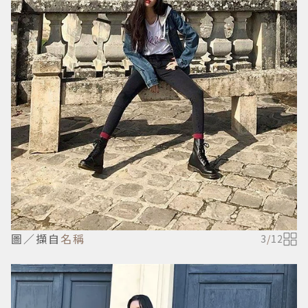
圖／擷自
名稱
3
/
12