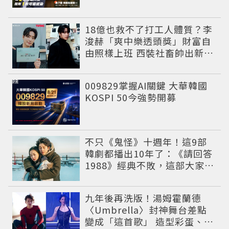
18億也救不了打工人體質？李
浚赫「爽中樂透頭獎」財富自
由照樣上班 西裝社畜帥出新高
度
PR
009829掌握AI關鍵 大華韓國
KOSPI 50今強勢開募
不只《鬼怪》十週年！這9部
韓劇都播出10年了：《請回答
1988》經典不敗，這部大家狂
推續集
九年後再洗版！湯姆霍蘭德
〈Umbrella〉封神舞台差點
變成「這首歌」 造型彩蛋、暖