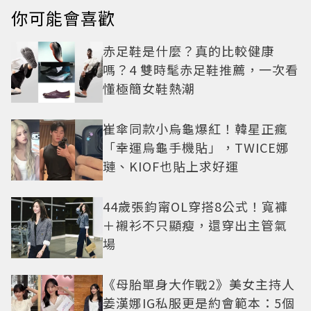
你可能會喜歡
赤足鞋是什麼？真的比較健康
嗎？4 雙時髦赤足鞋推薦，一次看
懂極簡女鞋熱潮
崔傘同款小烏龜爆紅！韓星正瘋
「幸運烏龜手機貼」，TWICE娜
璉、KIOF也貼上求好運
44歲張鈞甯OL穿搭8公式！寬褲
＋襯衫不只顯瘦，還穿出主管氣
場
《母胎單身大作戰2》美女主持人
姜漢娜IG私服更是約會範本：5個