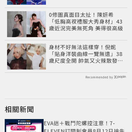
心故事一次公開
0修圖真面目太扯！陳妍希
「低胸高衩禮服大秀身材」43
歲近況完美無死角 美得很高級
身材不好無法這樣穿！倪妮
「貼身洋裝曲線一覽無遺」38
歲尺度全開 帥氣又火辣散發獨
特魅力
Recommended by
相關新聞
EVA迷＋戰鬥陀螺控注意！7-
ELEVEN訂閱制會員8月12日搶先