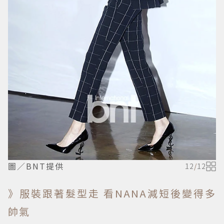
圖／BNT提供
12
/
12
》服裝跟著髮型走 看NANA減短後變得多
帥氣