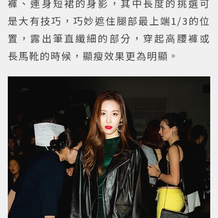
褲、連身短裙的身影，其中長度的挑選可
是大有技巧，巧妙遮住腿部最上端1/3的位
置，露出筆直纖細的部分，穿起高腰褲或
長馬靴的時候，顯瘦效果更為明顯。