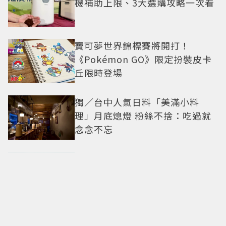
機補助上限、3大選購攻略一次看
寶可夢世界錦標賽將開打！
《Pokémon GO》限定扮裝皮卡
丘限時登場
獨／台中人氣日料「美滿小料
理」月底熄燈 粉絲不捨：吃過就
念念不忘
不只《鬼怪》十週年！這9部韓劇
都播出10年了：《請回答1988》
經典不敗，這部大家狂推續集
蕭邦L'Heure du Diamant巧玩多