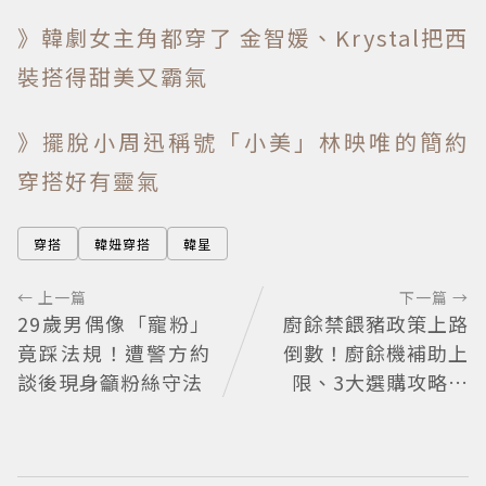
》韓劇女主角都穿了 金智媛、Krystal把西
裝搭得甜美又霸氣
》擺脫小周迅稱號「小美」林映唯的簡約
穿搭好有靈氣
穿搭
韓妞穿搭
韓星
← 上一篇
下一篇 →
29歲男偶像「寵粉」
廚餘禁餵豬政策上路
竟踩法規！遭警方約
倒數！廚餘機補助上
談後現身籲粉絲守法
限、3大選購攻略一
次看