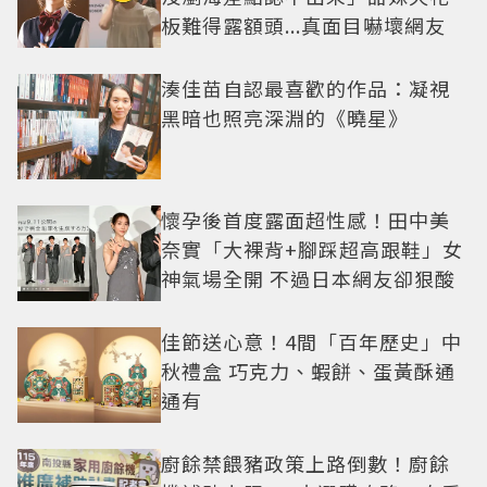
板難得露額頭...真面目嚇壞網友
湊佳苗自認最喜歡的作品：凝視
黑暗也照亮深淵的《曉星》
懷孕後首度露面超性感！田中美
奈實「大裸背+腳踩超高跟鞋」女
神氣場全開 不過日本網友卻狠酸
佳節送心意！4間「百年歷史」中
秋禮盒 巧克力、蝦餅、蛋黃酥通
通有
廚餘禁餵豬政策上路倒數！廚餘