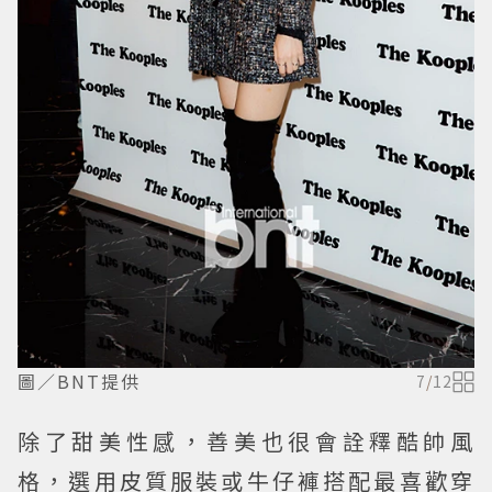
圖／BNT提供
7
/
12
除了甜美性感，善美也很會詮釋酷帥風
格，選用皮質服裝或牛仔褲搭配最喜歡穿