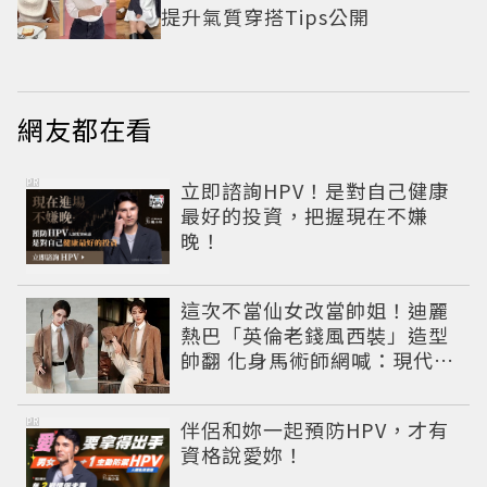
提升氣質穿搭Tips公開
網友都在看
PR
立即諮詢HPV！是對自己健康
最好的投資，把握現在不嫌
晚！
這次不當仙女改當帥姐！迪麗
熱巴「英倫老錢風西裝」造型
帥翻 化身馬術師網喊：現代版
李長歌
PR
伴侶和妳一起預防HPV，才有
資格說愛妳！