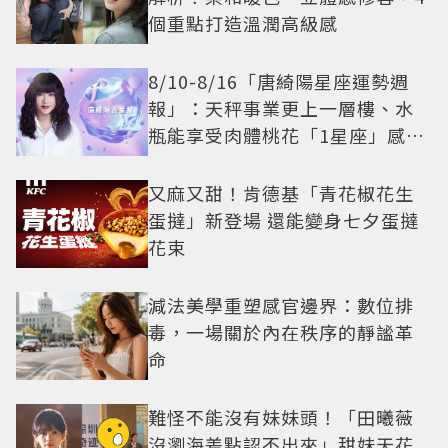
個重點打造溫潤高級感
8/10-8/16「唐綺陽星座運勢週
報」：天秤事業更上一層樓、水
瓶能享受肉體桃花「1星座」感情
防三角關係
又麻又甜！肯德基「青花椒花生
蛋撻」新登場 還能變身七夕蛋撻
花束
減法美學重塑感官邊界：數位排
毒，一場關於內在秩序的靜謐革
命
難怪不能沒有妹妹頭！「田曦薇
沒瀏海差點認不出來」甜妹天花