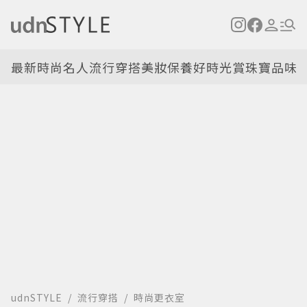
最新
時尚名人
流行穿搭
美妝保養
好時光
賞珠寶
品味
udnSTYLE
流行穿搭
時尚更衣室