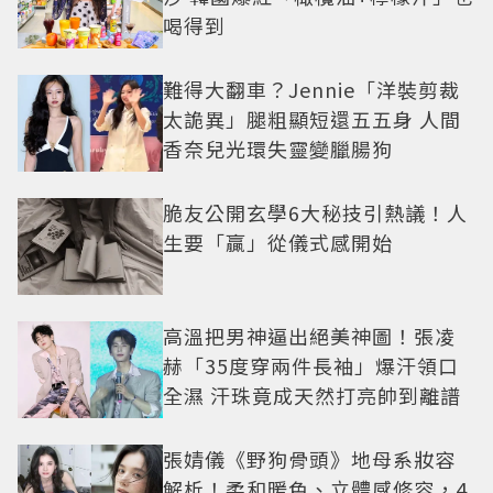
喝得到
難得大翻車？Jennie「洋裝剪裁
太詭異」腿粗顯短還五五身 人間
香奈兒光環失靈變臘腸狗
脆友公開玄學6大秘技引熱議！人
生要「贏」從儀式感開始
高溫把男神逼出絕美神圖！張凌
赫「35度穿兩件長袖」爆汗領口
全濕 汗珠竟成天然打亮帥到離譜
張婧儀《野狗骨頭》地母系妝容
解析！柔和暖色、立體感修容，4