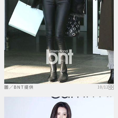
圖／BNT提供
10
/
12