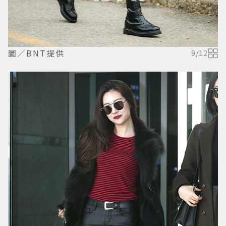
圖／BNT提供
9
/
12