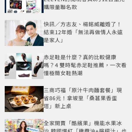
購限量聯名款
快訊／方志友、楊銘威離婚了！
結束12年婚「無法再做情人永遠
是家人」
赤足鞋是什麼？真的比較健康
嗎？4 雙時髦赤足鞋推薦，一次看
懂極簡女鞋熱潮
三商巧福「原汁牛肉麵套餐」現
省86元！拿坡里「桑葚果香蛋
塔」新上桌
全家開賣「酷繽果」機能水果冰
沙 韓國爆紅「橄欖油+檸檬汁」也