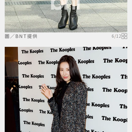
圖／BNT提供
6
/
12