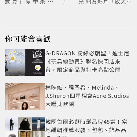
弎豆」夏季茶季開
光 網友影片「放大調
跑，快閃店限定茶飲
亮」捕捉甜蜜瞬間
清爽登場
你可能會喜歡
G-DRAGON 粉絲必朝聖！迪士尼
《玩具總動員》聯名快閃店來
台，限定商品與打卡亮點公開
林映維、程予希、Melinda、
J.Sheron四星相會Acne Studios
大曬北歐潮
韓國首爾必逛時髦品牌45選！當
地編輯推薦服裝、包包、飾品品