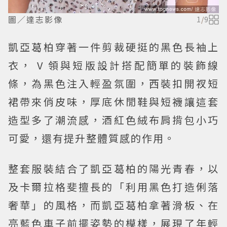
圖／達志影像
1
/
9
凱亞葛柏穿著一件剪裁硬挺的黑色長袖上
衣， V 領與短版設計搭配簡單的裝飾線
條，為黑色注入輕盈氛圍，西裝扣開衩短
裙帶來俏皮味，厚底休閒鞋與短襪讓這套
造型多了潮流感，酒紅色絨布肩揹包小巧
可愛，還有提升整體質感的作用。
整套服裝結合了凱亞葛柏的陽光青春，以
及卡爾拉格斐擅長的「利用黑色打造俐落
奢華」的風格，而凱亞葛柏拿著滑板、在
亮藍色車子前擺姿勢的模樣，展現了年輕