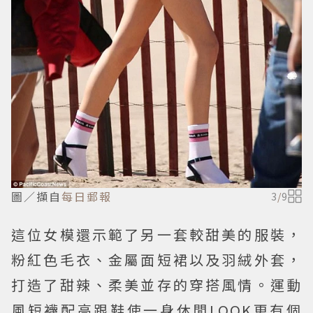
圖／擷自
每日郵報
3
/
9
這位女模還示範了另一套較甜美的服裝，
粉紅色毛衣、金屬面短裙以及羽絨外套，
打造了甜辣、柔美並存的穿搭風情。運動
風短襪配高跟鞋使一身休閒LOOK更有個