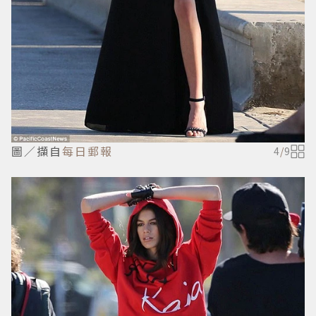
圖／擷自
每日郵報
4
/
9