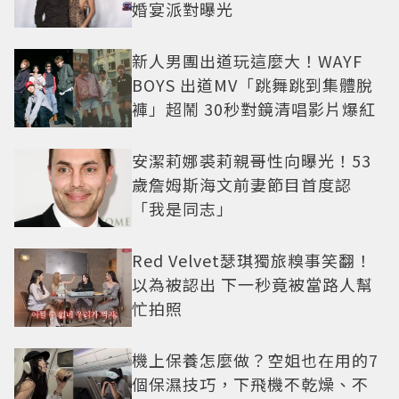
婚宴派對曝光
新人男團出道玩這麼大！WAYF
BOYS 出道MV「跳舞跳到集體脫
褲」超鬧 30秒對鏡清唱影片爆紅
安潔莉娜裘莉親哥性向曝光！53
歲詹姆斯海文前妻節目首度認
「我是同志」
Red Velvet瑟琪獨旅糗事笑翻！
以為被認出 下一秒竟被當路人幫
忙拍照
機上保養怎麼做？空姐也在用的7
個保濕技巧，下飛機不乾燥、不