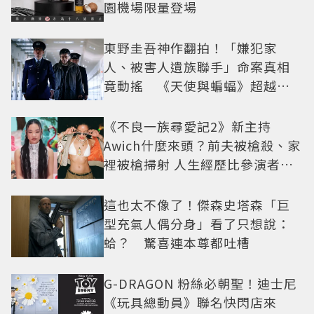
園機場限量登場
東野圭吾神作翻拍！「嫌犯家
人、被害人遺族聯手」命案真相
竟動搖 《天使與蝙蝠》超越懸
疑框架展開
《不良一族尋愛記2》新主持
Awich什麼來頭？前夫被槍殺、家
裡被槍掃射 人生經歷比參演者還
抓馬！
這也太不像了！傑森史塔森「巨
型充氣人偶分身」看了只想說：
蛤？ 驚喜連本尊都吐槽
G-DRAGON 粉絲必朝聖！迪士尼
《玩具總動員》聯名快閃店來