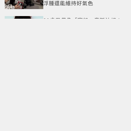
浮腫還能維持好氣色
29歲男偶像「寵粉」竟踩法規！
遭警方約談後現身籲粉絲守法
7-ELEVEN哈根達斯限時優惠再加
碼 迷你杯、雪糕、雪酥「買10送
13」
全國電子台南仁德中山店開幕！
限時5天指定家電9折 還有每日限
量商品
明知道不快樂卻離不開！揭開
「有毒關係」的情感陷阱 那些讓