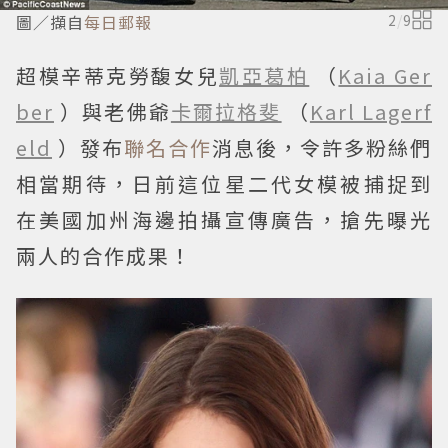
圖／擷自
每日郵報
2
/
9
超模辛蒂克勞馥女兒
凱亞葛柏
（
Kaia Ger
ber
）與老佛爺
卡爾拉格斐
（
Karl Lagerf
eld
）發布
聯名合作
消息後，令許多粉絲們
相當期待，日前這位星二代女模被捕捉到
在美國加州海邊拍攝宣傳廣告，搶先曝光
兩人的合作成果！