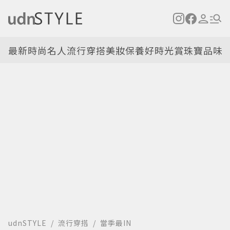
最新
時尚名人
流行穿搭
美妝保養
好時光
賞珠寶
品味
udnSTYLE
流行穿搭
當季最IN