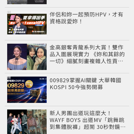
公開
PR
伴侶和妳一起預防HPV，才有
資格說愛妳！
金高銀奪青龍系列大賞！雙作
品入圍展現實力 《妳和其餘的
一切》細膩刻畫複雜人性貢獻
大賞級演技
PR
009829掌握AI關鍵 大華韓國
KOSPI 50今強勢開募
新人男團出道玩這麼大！
WAYF BOYS 出道MV「跳舞跳
到集體脫褲」超鬧 30秒對鏡清
唱影片爆紅