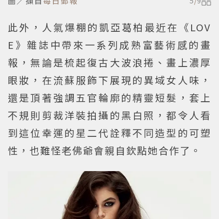
圖／擷自
每日郵報
5
/
9
此外，人氣爆棚的凱亞葛柏最近在《LOV
E》雜誌中帶來一系列成熟富藝術感的畫
報，無論是梳起復古大波浪捲、畫上濃厚
眼妝，在流蘇服飾下展現的異域女人味，
還是頂著強調五官輪廓的精靈短髮，套上
不規則剪裁洋裝拍攝的黑白照，都令人看
到這位幸運的星二代詮釋不同造型的可塑
性，也難怪老佛爺會親自欽點她合作了。