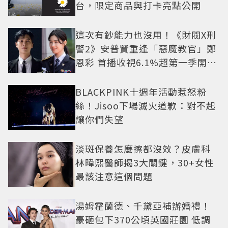
台，限定商品與打卡亮點公開
這次有鈔能力也沒用！《財閥X刑
警2》安普賢重逢「惡魔教官」鄭
恩彩 首播收視6.1%超第一季開紅
盤
BLACKPINK十週年活動惹怒粉
絲！Jisoo下場滅火道歉：對不起
讓你們失望
淡斑保養怎麼擦都沒效？皮膚科
林暐熙醫師揭3大關鍵，30+女性
最該注意這個問題
湯姆霍蘭德、千黛亞補辦婚禮！
豪砸包下370公頃英國莊園 低調