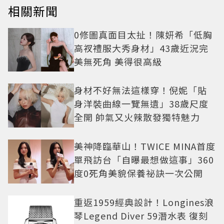
相關新聞
0修圖真面目太扯！陳妍希「低胸
高衩禮服大秀身材」43歲近況完
美無死角 美得很高級
身材不好無法這樣穿！倪妮「貼
身洋裝曲線一覽無遺」38歲尺度
全開 帥氣又火辣散發獨特魅力
美神降臨華山！TWICE MINA首度
單飛訪台「自曝最想做這事」360
度0死角美貌保養祕訣一次公開
重返1959經典設計！Longines浪
琴Legend Diver 59潛水表 復刻