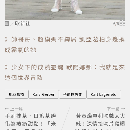
圖／歐新社
9
/
9
》帥哥哥、超模媽不夠屌 凱亞葛柏身邊換
成霸氣的她
》少女下的成熟靈魂 歐陽娜娜：我就是來
這個世界冒險
凱亞葛柏
Kaia Gerber
卡爾拉格斐
Karl Lagerfeld
← 上一篇
下一篇 →
手刷抹茶、日系茶韻
黃寅燁惠利吻戲太火
化為療癒甜點！「米
辣！深情接吻片段曝