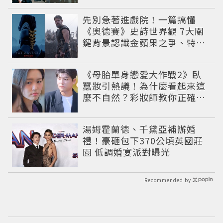
先別急著進戲院！一篇搞懂
《奧德賽》史詩世界觀 7大關
鍵背景認識金蘋果之爭、特洛
伊戰爭與英雄悲劇
《母胎單身戀愛大作戰2》臥
蠶妝引熱議！為什麼看起來這
麼不自然？彩妝師教你正確畫
法
湯姆霍蘭德、千黛亞補辦婚
禮！豪砸包下370公頃英國莊
園 低調婚宴派對曝光
Recommended by