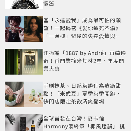
懷舊
當「永遠愛我」成為最可怕的願
望！一起揭密《愛你致死不渝》
「一願柳」背後的失控愛情與爆
紅之路
江振誠「1887 by André」再續傳
奇！甫開業摘米其林2星、年度開
業大獎
手刷抹茶、日系茶韻化為療癒甜
點！「米弎豆」夏季茶季開跑，
快閃店限定茶飲清爽登場
全球首發在台灣！麥卡倫
Harmony最終章「椰風煖韻」 桃