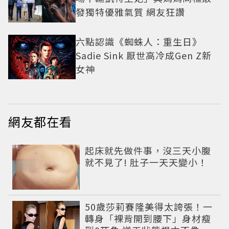
發獨特優雅氣質 網友狂讚
六點認識《蜘蛛人：重生日》
Sadie Sink 厭世高冷成Gen Z新
女神
網友都在看
PR
起床就先做件事，沒三天小腹
就不見了! 肚子一天天變小！
50歲莎莉賽隆美得太誇張！一
轉身「裸背開到腰下」身材瘦