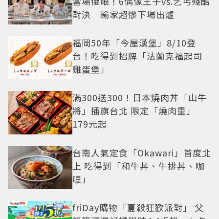
當場傻眼！6偶像王子vs.乞丐殘酷
對決 輸家超慘下場出爐
福岡50年「今屋漢堡」8/10登
台！吃得到招牌「法蘭克福起司
雞蛋堡」
滿300送300！日本燒肉丼「山牛
將」插旗台北 限定「燒肉重」
179元起
台南人氣定食「Okawari」首度北
上 吃得到「和牛丼、牛排丼、咖
哩」
friDay購物「夏殺狂歡派對」 父