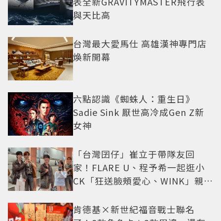
表全新GRAVITYMASTER飛行表
與天比高
台灣最大愛馬仕 高雄漢神專門店
煥新開幕
六點認識《蜘蛛人：重生日》
Sadie Sink 厭世高冷成Gen Z新
女神
「台灣囝仔」崔立于帶隊友回
家！FLARE U、程予希一起逛小
CK「狂送臉頰愛心、WINK」親曝
中山站私藏必逛名單
肯德基×新世紀福音戰士聯名