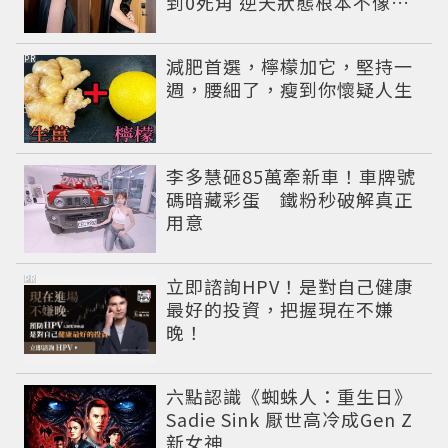
到0死角 逆天狀態根本不像年
過半百
PR
減肥首選，檸檬加它，堅持一
週，腰細了，瘦到你懷疑人生
李多慧砸85萬牽新車！車牌號
碼暗藏彩蛋 鐵粉秒破解真正
用意
PR
立即諮詢HPV！是對自己健康
最好的投資，把握現在不嫌
晚！
六點認識《蜘蛛人：重生日》
Sadie Sink 厭世高冷成Gen Z
新女神