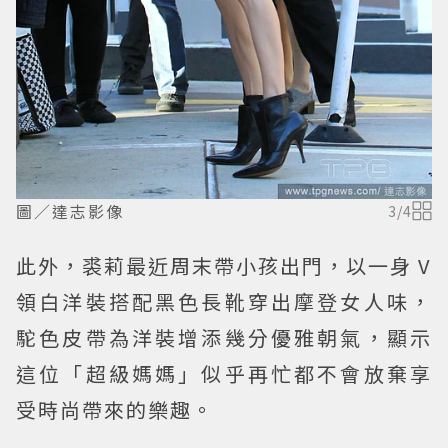
圖／達志影像
3
/
4
此外，裘莉最近周末帶小孩出門，以一身 V
領白洋裝搭配黑色長靴穿出摩登女人味，
駝色皮帶為洋裝增添幾分優雅朝氣，顯示
這位「超級媽媽」似乎再忙都不會放棄享
受時尚帶來的樂趣。