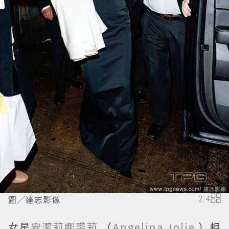
圖／達志影像
2
/
4
女星
安潔莉娜裘莉
（
Angelina Jolie
）相