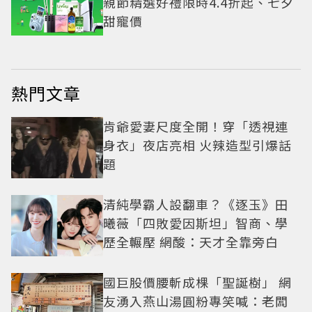
親節精選好禮限時4.4折起、七夕
甜寵價
熱門文章
肯爺愛妻尺度全開！穿「透視連
身衣」夜店亮相 火辣造型引爆話
題
清純學霸人設翻車？《逐玉》田
曦薇「四敗愛因斯坦」智商、學
歷全輾壓 網酸：天才全靠旁白
國巨股價腰斬成棵「聖誕樹」 網
友湧入燕山湯圓粉專笑喊：老闆