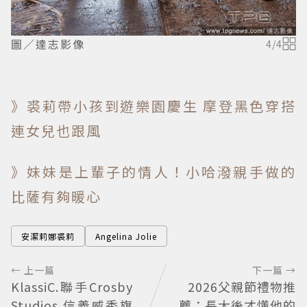
圖／達志影像
4
/
4
》裘莉帶小孩到遊樂園慶生 摩登黑色穿搭
連女兒也跟風
》妹妹是上輩子的情人！小哈潑親手做的
比薩有夠暖心
安潔莉娜裘莉
Angelina Jolie
← 上一篇
下一篇 →
KlassiC.聯手Crosby
2026父親節禮物推
Studios 信義威秀旗
薦：長大後才懂他的