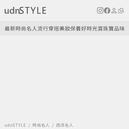
最新
時尚名人
流行穿搭
美妝保養
好時光
賞珠寶
品味
udnSTYLE
時尚名人
西洋名人