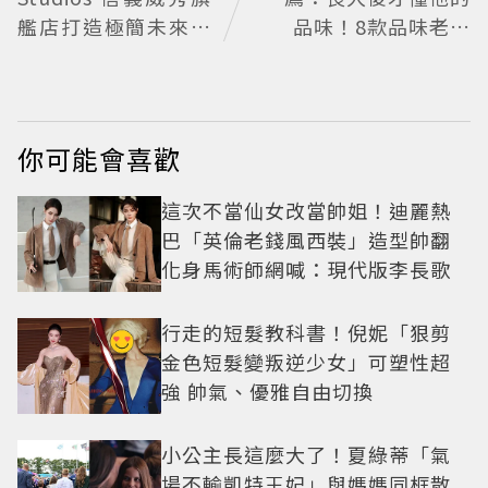
艦店打造極簡未來感
品味！8款品味老爸
設計空間
必收的質感選物
你可能會喜歡
這次不當仙女改當帥姐！迪麗熱
巴「英倫老錢風西裝」造型帥翻
化身馬術師網喊：現代版李長歌
行走的短髮教科書！倪妮「狠剪
金色短髮變叛逆少女」可塑性超
強 帥氣、優雅自由切換
小公主長這麼大了！夏綠蒂「氣
場不輸凱特王妃」與媽媽同框散