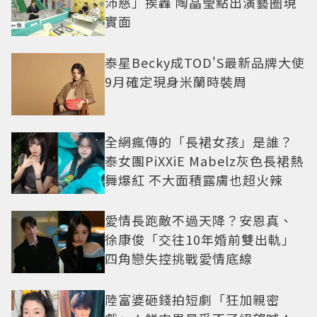
沛慈」挨轟 陶晶瑩點出演藝圈現
實面
泰星Becky成TOD'S最新品牌大使
9月確定現身米蘭時裝周
全網瘋傳的「長裙女孩」是誰？
泰女團PiXXiE Mabelz灰色長裙熱
舞爆紅 不大面積露膚也超火辣
愛情長跑敵不過天降？安恩真、
徐康俊「交往10年婚前雙出軌」
四角戀失控挑戰愛情底線
陸富婆砸錢拍短劇「狂加親密