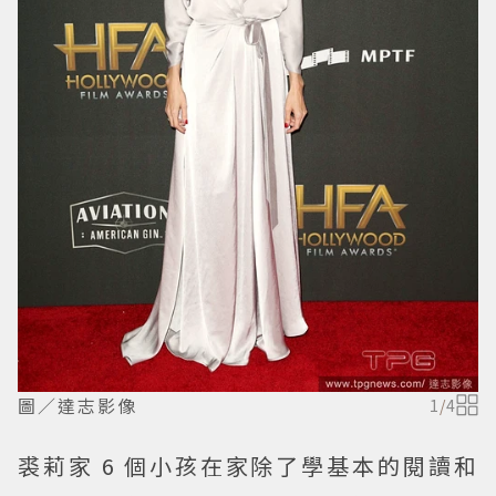
圖／達志影像
1
/
4
裘莉家 6 個小孩在家除了學基本的閱讀和