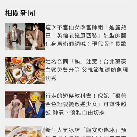
相關新聞
這次不當仙女改當帥姐！迪麗熱
巴「英倫老錢風西裝」造型帥翻
化身馬術師網喊：現代版李長歌
姓名音同「鮪」注意！台北萬豪
主餐免費升等 父親節加碼鮪魚現
切秀
行走的短髮教科書！倪妮「狠剪
金色短髮變叛逆少女」可塑性超
強 帥氣、優雅自由切換
新莊人氣冰店「龍安粉條冰」預