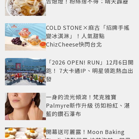
告熄燈！粉絲捨不得：晴天霹靂
COLD STONE×麻古「招牌手搖
變冰淇淋」！人氣甜點
ChizCheese快閃台北
「2026 OPEN! RUN」12月6日開
跑！ 7大卡通IP、明星領跑熱血出
發
一身的流光傾瀉！梵克雅寶
Palmyre新作升級 彷如粉紅、湛
藍的鑽石瀑布
開幕送可麗露！Moon Baking