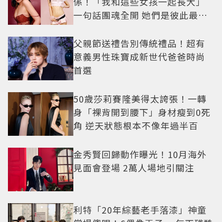
係！「我和這些女孩一起長大」
一句話團魂全開 她們是彼此最強
後盾
父親節送禮告別傳統禮品！超有
意義男性珠寶成新世代爸爸時尚
首選
50歲莎莉賽隆美得太誇張！一轉
身「裸背開到腰下」身材瘦到0死
角 逆天狀態根本不像年過半百
金秀賢回歸動作曝光！10月海外
見面會登場 2萬人場地引關注
利特「20年綜藝老手落漆」神童