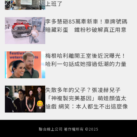
上班了
李多慧砸85萬牽新車！車牌號碼
暗藏彩蛋 鐵粉秒破解真正用意
梅根哈利離開王室後近況曝光！
哈利一句話成她撐過低潮的力量
失散多年的父子？張凌赫兒子
「神複製完美基因」萌娃顏值太
搶戲 網笑：本人都生不出這麼像
聯合線上公司 著作權所有 ©2025