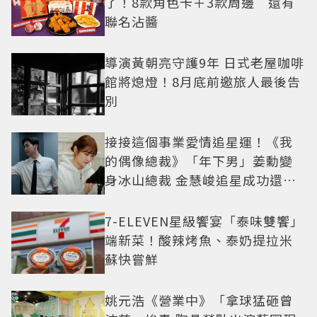
了！8款角色卡＋3款周邊 還有
聯名沾醬
導演黃朝亮守護9年 日式老屋咖啡
館將熄燈！8月底前邀旅人最後告
別
接接這個事業愛情追星運！《我
的偶像總裁》「年下男」姜勳變
身冰山總裁 金慧峻追星成功還偶
遇愛情
7-ELEVEN星級饗宴「泰味雙饗」
端新菜！酸辣烤魚、泰奶提拉米
蘇快嘗鮮
姚元浩《營業中》「拿球猛砸曾