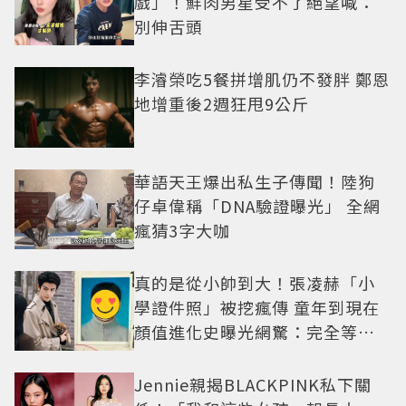
戲」！鮮肉男星受不了絕望喊：
別伸舌頭
李濬榮吃5餐拼增肌仍不發胖 鄭恩
地增重後2週狂甩9公斤
華語天王爆出私生子傳聞！陸狗
仔卓偉稱「DNA驗證曝光」 全網
瘋猜3字大咖
真的是從小帥到大！張凌赫「小
學證件照」被挖瘋傳 童年到現在
顏值進化史曝光網驚：完全等比
例長大
Jennie親揭BLACKPINK私下關