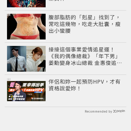
PR
腹部脂肪的「剋星」找到了，
常吃這幾物，吃走大肚囊，瘦
出小蠻腰
接接這個事業愛情追星運！
《我的偶像總裁》「年下男」
姜勳變身冰山總裁 金惠俊追星
成功還偶遇愛情
PR
伴侶和妳一起預防HPV，才有
資格說愛妳！
Recommended by