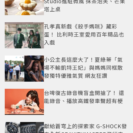
Studio進駐微風 抹茶泡芙、芒果
塔上桌
孔孝真新戲《殺手媽咪》藏彩
蛋！ 比利時王室愛用百年精品也
入戲
小公主長這麼大了！夏綠蒂「氣
場不輸凱特王妃」與媽媽同框散
發獨特優雅氣質 網友狂讚
台啤復古錄音機盲盒開搶了！ 還
能錄音、播放高鐵發車聲超有梗
獻給蒼穹上的探索家 G-SHOCK發