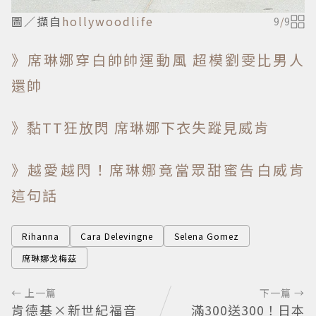
圖／擷自
hollywoodlife
9
/
9
》席琳娜穿白帥帥運動風 超模劉雯比男人
還帥
》黏TT狂放閃 席琳娜下衣失蹤見威肯
》越愛越閃！席琳娜竟當眾甜蜜告白威肯
這句話
Rihanna
Cara Delevingne
Selena Gomez
席琳娜戈梅茲
← 上一篇
下一篇 →
肯德基×新世紀福音
滿300送300！日本