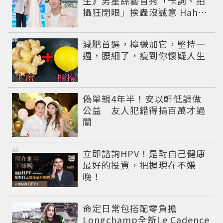
生》男星綜藝首秀「卡詞、拍
攝狂閉眼」挨轟沒誠意 Haha
揭私下拍攝真相
PR
減肥首選，檸檬加它，堅持一
週，腰細了，瘦到你懷疑人生
偽單親4年半！安以軒低調做
公益 友人犯錯得捐百萬才過
關
PR
立即諮詢HPV！是對自己健康
最好的投資，把握現在不嫌
晚！
命定日常包搭配零負擔
Longchamp全新Le Cadence