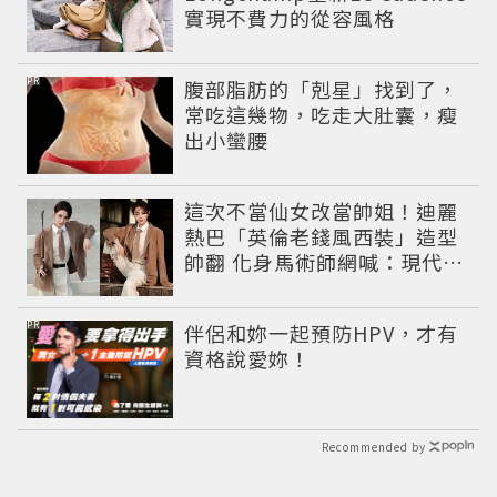
實現不費力的從容風格
PR
腹部脂肪的「剋星」找到了，
常吃這幾物，吃走大肚囊，瘦
出小蠻腰
這次不當仙女改當帥姐！迪麗
熱巴「英倫老錢風西裝」造型
帥翻 化身馬術師網喊：現代版
李長歌
PR
伴侶和妳一起預防HPV，才有
資格說愛妳！
Recommended by