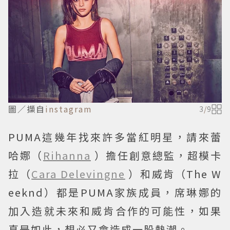
圖／擷自
instagram
3
/
9
PUMA這幾年找來許多當紅明星，請來蕾
哈娜（
Rihanna
）擔任創意總監，超模卡
拉（
Cara Delevingne
）和威肯（The W
eeknd）都是PUMA家族成員，席琳娜的
加入造就未來和威肯合作的可能性，如果
真是如此，想必又會造成一股熱潮。