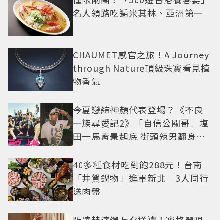
名人領路吃遍米其林、亞洲第一
CHAUMET感官之旅！A Journey
through Nature頂級珠寶看見植
物香氣
今夏戀綜神顏代表登場？《不良
一族尋愛記2》「自信公關哥」塩
田一馬背景起底 街頭辣男翻身當
老闆
40多種食材吃到飽288元！台南
「井賀鍋物」進軍新北 3人同行
送肉盤
張凌赫演繹七夕送禮！寶格麗限