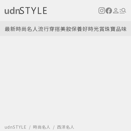
最新
時尚名人
流行穿搭
美妝保養
好時光
賞珠寶
品味
udnSTYLE
時尚名人
西洋名人