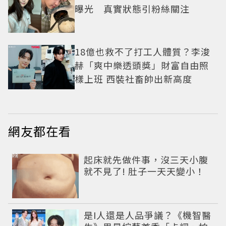
曝光 真實狀態引粉絲關注
18億也救不了打工人體質？李浚
赫「爽中樂透頭獎」財富自由照
樣上班 西裝社畜帥出新高度
網友都在看
PR
起床就先做件事，沒三天小腹
就不見了! 肚子一天天變小！
是I人還是人品爭議？《機智醫