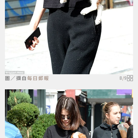
圖／擷自
每日郵報
8
/
9