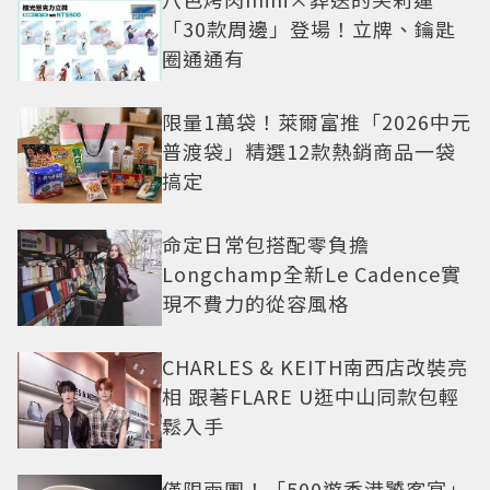
「30款周邊」登場！立牌、鑰匙
圈通通有
限量1萬袋！萊爾富推「2026中元
普渡袋」精選12款熱銷商品一袋
搞定
命定日常包搭配零負擔
Longchamp全新Le Cadence實
現不費力的從容風格
CHARLES & KEITH南西店改裝亮
相 跟著FLARE U逛中山同款包輕
鬆入手
僅限兩團！「500遊香港饕客宴」