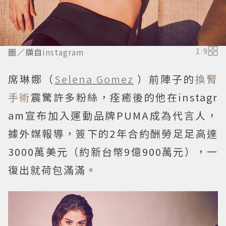
圖／擷自
instagram
1
/
9
席琳娜（
Selena Gomez
）前陣子的
換腎
手術
震驚許多粉絲，痊癒後的他在instagr
am宣布加入運動品牌PUMA成為代言人，
據外媒報導，簽下的2年合約酬勞足足高達
3000萬美元（約新台幣9億900萬元），一
復出就荷包滿滿。