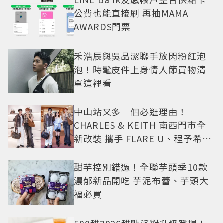
公費也能直接刷 再抽MAMA
AWARDS門票
禾浩辰與吳品潔聯手放閃粉紅泡
泡！時髦皮件上身情人節買物清
單這裡看
中山站又多一個必逛理由！
CHARLES & KEITH 南西門市全
新改裝 攜手 FLARE U、程予希演
繹秋季時尚
甜芋控別錯過！全聯芋頭季10款
濃郁新品開吃 芋泥布蕾、芋頭大
福必買
500甜2026甜點派對升級登場！