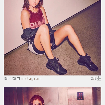
圖／擷自
instagram
2
/
9