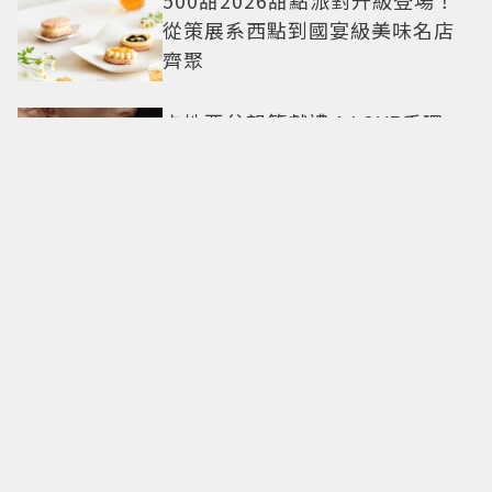
從策展系西點到國宴級美味名店
齊聚
卡地亞父親節獻禮！LOVE手環、
Tank腕表 摩登新意演繹永不退流
行經典
18億也救不了打工人體質？李浚
赫「爽中樂透頭獎」財富自由照
樣上班 西裝社畜帥出新高度
九年後再洗版！湯姆霍蘭德
〈Umbrella〉封神舞台差點變成
「這首歌」 造型彩蛋、暖心故事
一次公開
偽單親4年半！安以軒低調做公