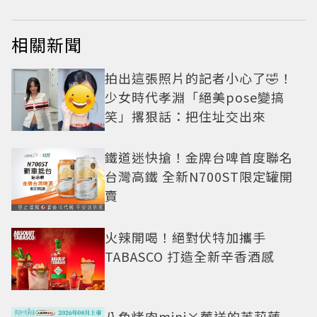
相關新聞
拍出這張照片的記者小心了🤣！
少女時代孝淵「絕美pose變搞
笑」撂狠話：把住址交出來
鐵道迷快搶！金牌台啤首度聯名
台灣高鐵 全新N700ST限定罐開
賣
火辣開喝！絕對伏特加攜手
TABASCO 打造全新辛香酒感
八色烤肉mini×葬送的芙莉蓮