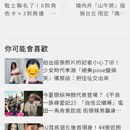
戰士聯名了！8款角
燒肉丼「山牛將」插
色卡＋3款周邊 還
旗台北 限定「燒肉
有聯名沾醬
重」179元起
你可能會喜歡
拍出這張照片的記者小心了🤣！
少女時代孝淵「絕美pose變搞
笑」撂狠話：把住址交出來
今夏戀綜神顏代表登場？《不良
一族尋愛記2》「自信公關哥」塩
田一馬背景起底 街頭辣男翻身當
老闆
IU耳疾惡化後首現身！44張近照