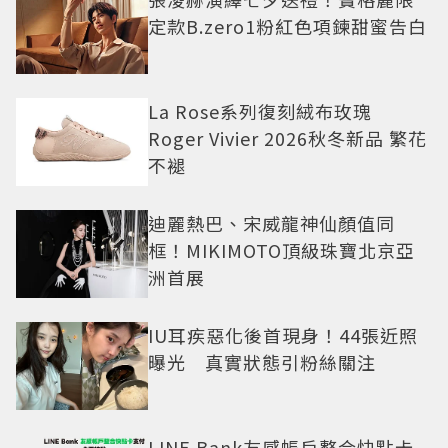
定款B.zero1粉紅色項鍊甜蜜告白
La Rose系列復刻絨布玫瑰
Roger Vivier 2026秋冬新品 繁花
不褪
迪麗熱巴、宋威龍神仙顏值同
框！MIKIMOTO頂級珠寶北京亞
洲首展
IU耳疾惡化後首現身！44張近照
曝光 真實狀態引粉絲關注
LINE Bank友感帳戶整合快點卡