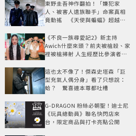
東野圭吾神作翻拍！「嫌犯家
人、被害人遺族聯手」命案真相
竟動搖 《天使與蝙蝠》超越懸
疑框架展開
《不良一族尋愛記2》新主持
Awich什麼來頭？前夫被槍殺、家
裡被槍掃射 人生經歷比參演者還
抓馬！
這也太不像了！傑森史塔森「巨
型充氣人偶分身」看了只想說：
蛤？ 驚喜連本尊都吐槽
G-DRAGON 粉絲必朝聖！迪士尼
《玩具總動員》聯名快閃店來
台，限定商品與打卡亮點公開