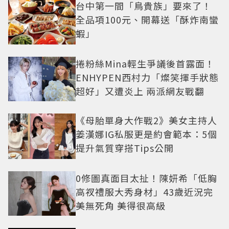
台中第一間「鳥貴族」要來了！
全品項100元、開幕送「酥炸南蠻
蝦」
捲粉絲Mina輕生爭議後首露面！
ENHYPEN西村力「燦笑揮手狀態
超好」又遭炎上 兩派網友戰翻
《母胎單身大作戰2》美女主持人
姜漢娜IG私服更是約會範本：5個
提升氣質穿搭Tips公開
0修圖真面目太扯！陳妍希「低胸
高衩禮服大秀身材」43歲近況完
美無死角 美得很高級