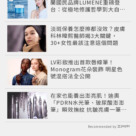
蘭國民品牌LUMENE重磅登
台：從極地修護哲學到大自然
系女神莫允雯的「慢養肌」生
活美學
淡斑保養怎麼擦都沒效？皮膚
科林暐熙醫師揭3大關鍵，
30+女性最該注意這個問題
LV彩妝推出首款唇線筆！
Monogram花朵裝飾 明星色
號混搭法全公開
在家也能養出澎亮肌！迪奧
「PDRN水光筆、玻尿酸澎澎
筆」瞬效撫紋 抗皺亮膚一筆有
感
Recommended by