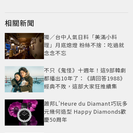
相關新聞
獨／台中人氣日料「美滿小料
理」月底熄燈 粉絲不捨：吃過就
念念不忘
不只《鬼怪》十週年！這9部韓劇
都播出10年了：《請回答1988》
經典不敗，這部大家狂推續集
蕭邦L'Heure du Diamant巧玩多
元幾何造型 Happy Diamonds歡
慶50周年