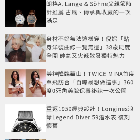
朗格A. Lange & Söhne父親節時
計推薦 古風、傳承與收藏的一次
滿足
身材不好無法這樣穿！倪妮「貼
身洋裝曲線一覽無遺」38歲尺度
全開 帥氣又火辣散發獨特魅力
美神降臨華山！TWICE MINA首度
單飛訪台「自曝最想做這事」360
度0死角美貌保養祕訣一次公開
重返1959經典設計！Longines浪
琴Legend Diver 59潛水表 復刻
懷舊