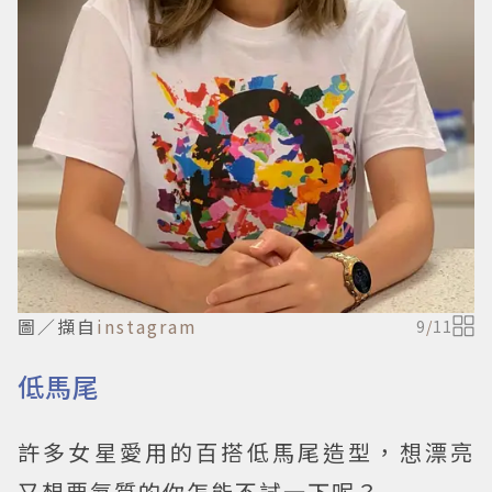
圖／擷自
instagram
9
/
11
低馬尾
許多女星愛用的百搭低馬尾造型，想漂亮
又想要氣質的你怎能不試一下呢？