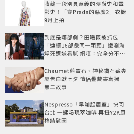
收藏一段別具意義的時尚史和電
影史！「穿Prada的惡魔2」衣櫥
9月上拍
到底是哪部劇？田曦薇被抓包
「連續16部戲同一顆頭」鐵瀏海
焊死遭嫌看膩 網嘆：完全分不出
角色
Chaumet藍寶石、神秘鑽石藏專
屬告白獻七夕 情侶疊戴書寫獨一
無二故事
Nespresso「早咖起居室」快閃
台北 一鍵喝現萃咖啡 再扭Y2K風
格鑰匙圈