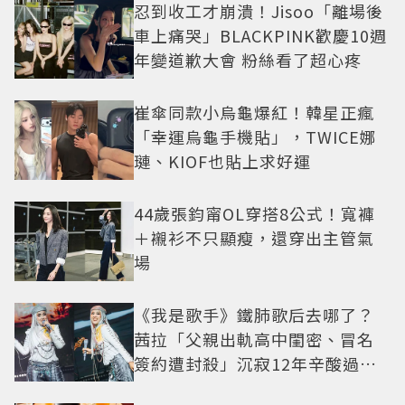
忍到收工才崩潰！Jisoo「離場後
車上痛哭」BLACKPINK歡慶10週
年變道歉大會 粉絲看了超心疼
崔傘同款小烏龜爆紅！韓星正瘋
「幸運烏龜手機貼」，TWICE娜
璉、KIOF也貼上求好運
44歲張鈞甯OL穿搭8公式！寬褲
＋襯衫不只顯瘦，還穿出主管氣
場
《我是歌手》鐵肺歌后去哪了？
茜拉「父親出軌高中閨密、冒名
簽約遭封殺」沉寂12年辛酸過往
曝光