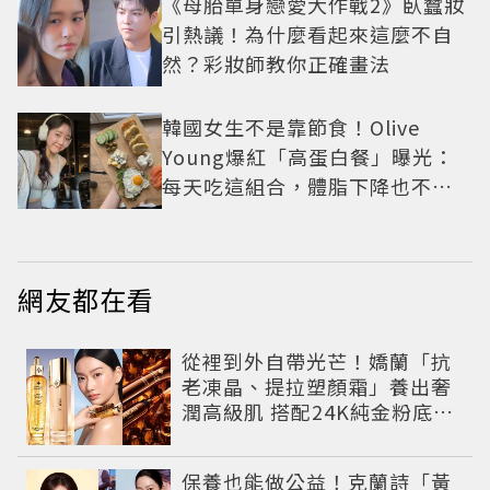
《母胎單身戀愛大作戰2》臥蠶妝
引熱議！為什麼看起來這麼不自
然？彩妝師教你正確畫法
韓國女生不是靠節食！Olive
Young爆紅「高蛋白餐」曝光：
每天吃這組合，體脂下降也不怕
掉肌肉
網友都在看
從裡到外自帶光芒！嬌蘭「抗
老凍晶、提拉塑顏霜」養出奢
潤高級肌 搭配24K純金粉底找
回女神狀態
保養也能做公益！克蘭詩「黃