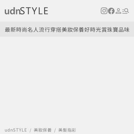
最新
時尚名人
流行穿搭
美妝保養
好時光
賞珠寶
品味
udnSTYLE
美妝保養
美髮指彩