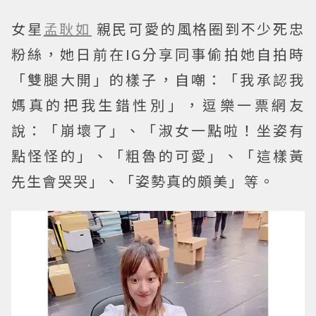
女星
孟耿如
親民可愛的風格圈到不少死忠
粉絲，她日前在IG分享同事偷拍她自拍時
「雙腿大開」的樣子，自嘲：「我承認我
媽真的把我生錯性別」，逗樂一票網友
說：「崩壞了」、「淑女一點啦！坐姿有
點怪怪的」、「粗魯的可愛」、「這樣黃
先生會哭哭」、「姿勢真的頗美」等。