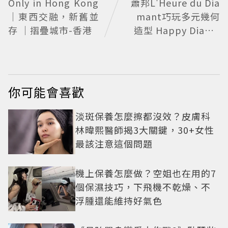
Only in Hong Kong
蕭邦L'Heure du Dia
｜東西交融，新舊並
mant巧玩多元幾何
存 ｜摺疊城市-香港
造型 Happy Diamo
nds歡慶50周年
你可能會喜歡
淡斑保養怎麼擦都沒效？皮膚科
林暐熙醫師揭3大關鍵，30+女性
最該注意這個問題
機上保養怎麼做？空姐也在用的7
個保濕技巧，下飛機不乾燥、不
浮腫還能維持好氣色