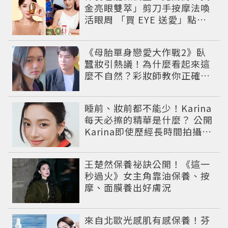
金亮眼雙萃」剪刀手按摩法喚
活眼周 「買 EYE 送愛」點亮
雙眸與未來
《母胎單身戀愛大作戰2》臥
蠶妝引熱議！為什麼看起來這
麼不自然？彩妝師教你正確畫
法
睡前、妝前都不能少！Karina
每天必擦的精華是什麼？ 公開
Karina即使歷經長時間拍攝肌
膚依然維持透亮的香奈兒1號
紅色山茶花系列保養儀式。
王楚然保養祕訣公開！《這一
秒過火》女主角靠油保養、按
摩、面膜養出好膚況
來自北歐光感肌有感保養！芬