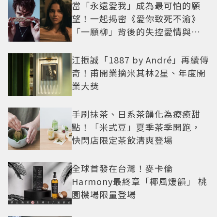
當「永遠愛我」成為最可怕的願
望！一起揭密《愛你致死不渝》
「一願柳」背後的失控愛情與爆
紅之路
江振誠「1887 by André」再續傳
奇！甫開業摘米其林2星、年度開
業大獎
手刷抹茶、日系茶韻化為療癒甜
點！「米弎豆」夏季茶季開跑，
快閃店限定茶飲清爽登場
全球首發在台灣！麥卡倫
Harmony最終章「椰風煖韻」 桃
園機場限量登場