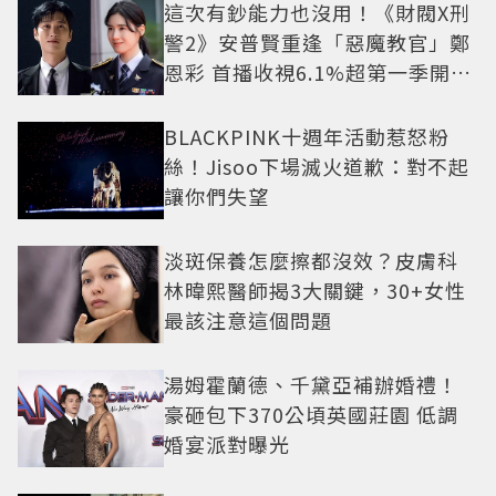
這次有鈔能力也沒用！《財閥X刑
警2》安普賢重逢「惡魔教官」鄭
恩彩 首播收視6.1%超第一季開紅
盤
BLACKPINK十週年活動惹怒粉
絲！Jisoo下場滅火道歉：對不起
讓你們失望
淡斑保養怎麼擦都沒效？皮膚科
林暐熙醫師揭3大關鍵，30+女性
最該注意這個問題
湯姆霍蘭德、千黛亞補辦婚禮！
豪砸包下370公頃英國莊園 低調
婚宴派對曝光