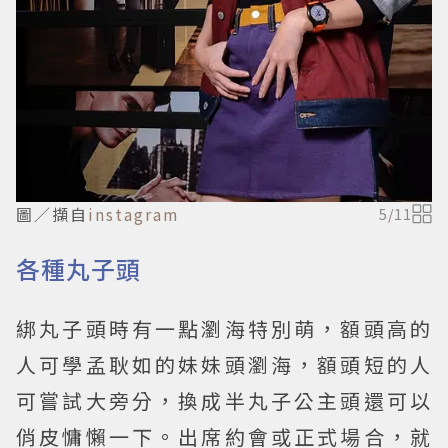
圖／擷自
instagram
5
/
11
各種丸子頭
綁丸子頭時有一點瀏海特別萌，額頭高的
人可學孟耿如的妹妹頭瀏海，額頭短的人
可嘗試大旁分，換成半丸子公主頭還可以
俏皮慵懶一下。出席約會或正式場合，就