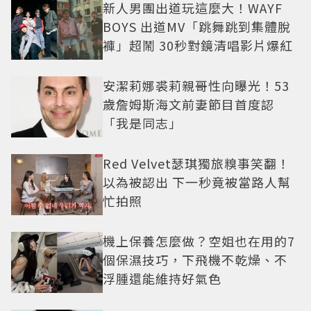
新人男團出道玩這麼大！WAYF
BOYS 出道MV「跳舞跳到集體脫
褲」超鬧 30秒對鏡清唱影片爆紅
安潔莉娜裘莉親哥性向曝光！53
歲詹姆斯海文前妻節目首度認
「我是同志」
Red Velvet瑟琪獨旅糗事笑翻！
以為被認出 下一秒竟被當路人幫
忙拍照
機上保養怎麼做？空姐也在用的7
個保濕技巧，下飛機不乾燥、不
浮腫還能維持好氣色