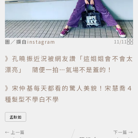
圖／擷自
instagram
11
/
11
》孔曉振近況被網友讚「這姐姐會不會太
漂亮」 隨便一拍…氣場不是蓋的！
》宋仲基每天都看的驚人美貌！宋慧喬４
種髮型不學白不學
孟耿如
← 上一篇
下一篇 →