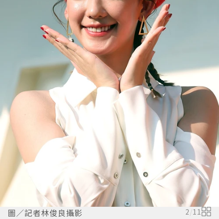
圖／記者林俊良攝影
2
/
11