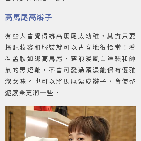
高馬尾高辮子
有些人會覺得綁高馬尾太幼稚，其實只要
搭配妝容和服裝就可以青春地很恰當！看
看孟耿如綁高馬尾，穿浪漫風白洋裝和帥
氣的黑短靴，不會可愛過頭還能保有優雅
淑女味。也可以將馬尾紮成辮子，會使整
體感覺更潮一些。