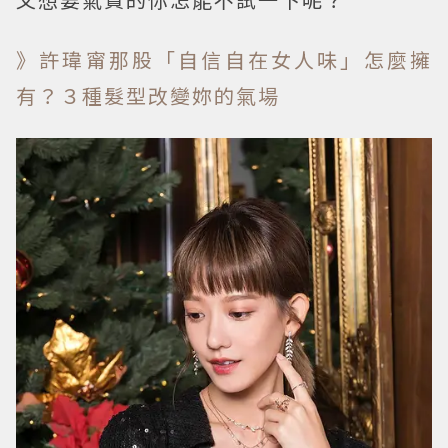
》許瑋甯那股「自信自在女人味」怎麼擁
有？３種髮型改變妳的氣場