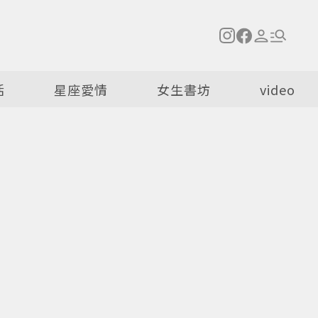
活
星座愛情
女生書坊
video