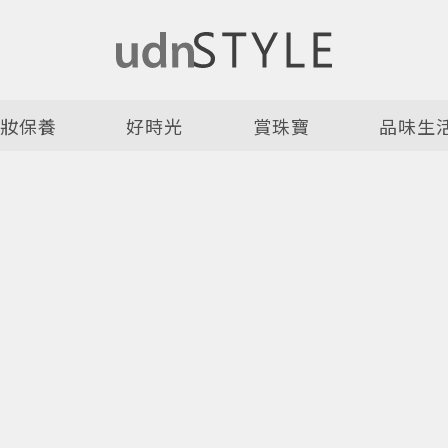
美妝保養
好時光
賞珠寶
品味生