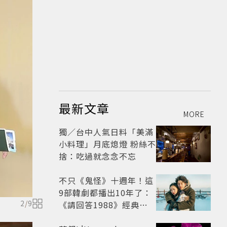
最新文章
MORE
獨／台中人氣日料「美滿
小料理」月底熄燈 粉絲不
捨：吃過就念念不忘
不只《鬼怪》十週年！這
9部韓劇都播出10年了：
2
/
9
《請回答1988》經典不
敗，這部大家狂推續集