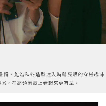
邊帽，能為秋冬造型注入時髦亮眼的穿搭趣味
髮尾，在高領剪裁上看起來更有型。