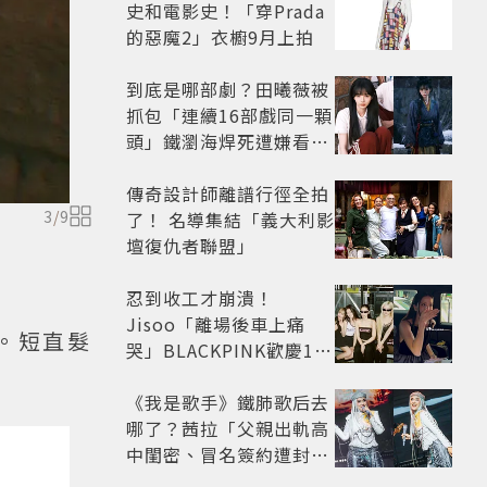
史和電影史！「穿Prada
的惡魔2」衣櫥9月上拍
到底是哪部劇？田曦薇被
抓包「連續16部戲同一顆
頭」鐵瀏海焊死遭嫌看膩
網嘆：完全分不出角色
傳奇設計師離譜行徑全拍
3
/
9
了！ 名導集結「義大利影
壇復仇者聯盟」
忍到收工才崩潰！
Jisoo「離場後車上痛
。短直髮
哭」BLACKPINK歡慶10
週年變道歉大會 粉絲看了
超心疼
《我是歌手》鐵肺歌后去
哪了？茜拉「父親出軌高
中閨密、冒名簽約遭封
殺」沉寂12年辛酸過往曝