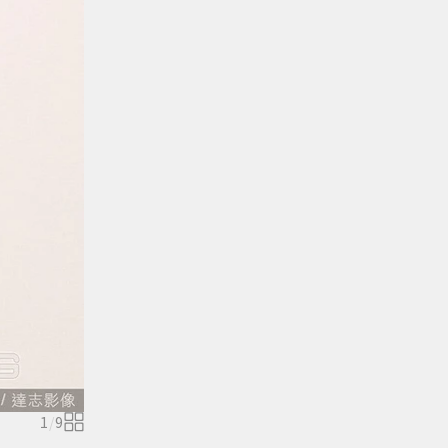
1
/
9