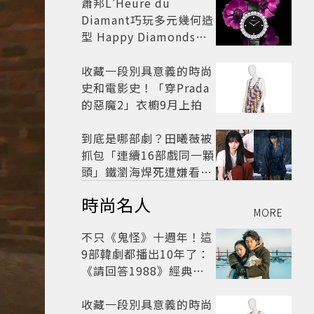
蕭邦L'Heure du
Diamant巧玩多元幾何造
型 Happy Diamonds歡
慶50周年
收藏一段別具意義的時尚
史和電影史！「穿Prada
的惡魔2」衣櫥9月上拍
到底是哪部劇？田曦薇被
抓包「連續16部戲同一顆
頭」鐵瀏海焊死遭嫌看膩
網嘆：完全分不出角色
時尚名人
MORE
不只《鬼怪》十週年！這
9部韓劇都播出10年了：
《請回答1988》經典不
敗，這部大家狂推續集
收藏一段別具意義的時尚