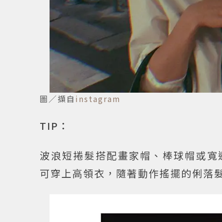
圖／擷自
instagram
TIP：
波浪短捲髮搭配畫家帽、棒球帽或寬
可穿上高領衣，隨著動作搖擺的俐落