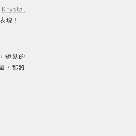
星
Krystal
表現！
戲，短髮的
風，都將