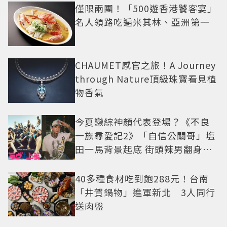
僅限兩團！「500遊香港饕客宴」
名人領路吃遍米其林、亞洲第一
CHAUMET感官之旅！A Journey
through Nature頂級珠寶看見植
物香氣
今夏戀綜神顏代表登場？《不良
一族尋愛記2》「自信公關哥」塩
田一馬背景起底 街頭辣男翻身當
老闆
40多種食材吃到飽288元！台南
「井賀鍋物」進軍新北 3人同行
送肉盤