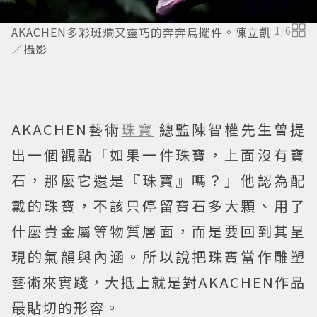
AKACHEN多彩斑斕又靈巧的奔奔鳥擺件。陳立凱
1
/
6
／攝影
AKACHEN藝術
珠寶
總監陳智權先生曾提
出一個觀點「如果一件珠寶，上面沒有寶
石，那麼它還是『珠寶』嗎？」他認為配
戴的珠寶，不該只停留寶石多大顆、用了
什麼貴金屬等物質層面，而是要回到其呈
現的氣韻與內涵。所以說把珠寶當作雕塑
藝術來實踐，大抵上就是對AKACHEN作品
最貼切的形容。