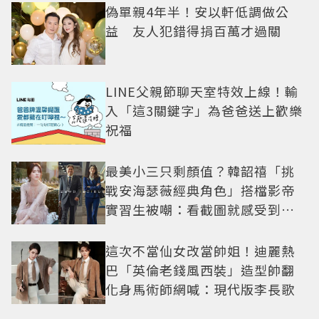
偽單親4年半！安以軒低調做公
益 友人犯錯得捐百萬才過關
LINE父親節聊天室特效上線！輸
入「這3關鍵字」為爸爸送上歡樂
祝福
最美小三只剩顏值？韓韶禧「挑
戰安海瑟薇經典角色」搭檔影帝
實習生被嘲：看截圖就感受到演
技
這次不當仙女改當帥姐！迪麗熱
巴「英倫老錢風西裝」造型帥翻
化身馬術師網喊：現代版李長歌