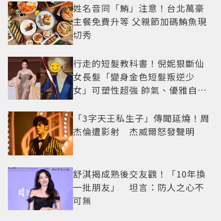
姓名音同「鮪」注意！台北萬豪
主餐免費升等 父親節加碼鮪魚現
切秀
行走的短髮教科書！倪妮狠斷仙
女長髮「變身金色短髮叛逆少
女」可塑性超強 帥氣、優雅自由
切換
「3字天王私生子」傳聞延燒！周
杰倫遭影射 杰威爾怒發聲明
舒淇揭成熟後交友觀！「10年換
一批朋友」 坦言：防人之心不
可無