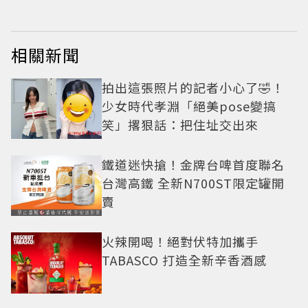
相關新聞
拍出這張照片的記者小心了🤣！
少女時代孝淵「絕美pose變搞
笑」撂狠話：把住址交出來
鐵道迷快搶！金牌台啤首度聯名
台灣高鐵 全新N700ST限定罐開
賣
火辣開喝！絕對伏特加攜手
TABASCO 打造全新辛香酒感