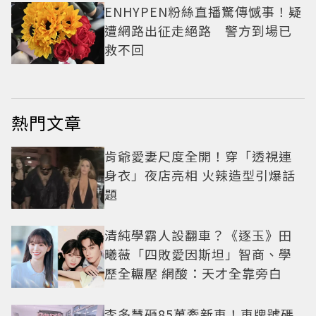
ENHYPEN粉絲直播驚傳憾事！疑
遭網路出征走絕路 警方到場已
救不回
熱門文章
肯爺愛妻尺度全開！穿「透視連
身衣」夜店亮相 火辣造型引爆話
題
清純學霸人設翻車？《逐玉》田
曦薇「四敗愛因斯坦」智商、學
歷全輾壓 網酸：天才全靠旁白
李多慧砸85萬牽新車！車牌號碼