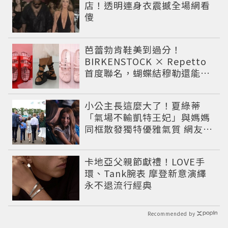
店！透明連身衣震撼全場網看
傻
芭蕾勃肯鞋美到過分！
BIRKENSTOCK × Repetto
首度聯名，蝴蝶結穆勒還能綁
緞帶
小公主長這麼大了！夏綠蒂
「氣場不輸凱特王妃」與媽媽
同框散發獨特優雅氣質 網友狂
讚
卡地亞父親節獻禮！LOVE手
環、Tank腕表 摩登新意演繹
永不退流行經典
Recommended by