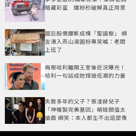
暗藏彩蛋 鐵粉秒破解真正用意
國巨股價腰斬成棵「聖誕樹」 網
友湧入燕山湯圓粉專笑喊：老闆
上班了
梅根哈利離開王室後近況曝光！
哈利一句話成她撐過低潮的力量
失散多年的父子？張凌赫兒子
「神複製完美基因」萌娃顏值太
搶戲 網笑：本人都生不出這麼像