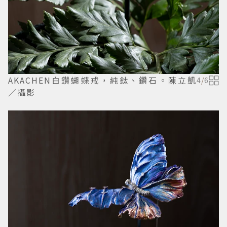
AKACHEN白鑽蝴蝶戒，純鈦、鑽石。陳立凱
4
/
6
／攝影