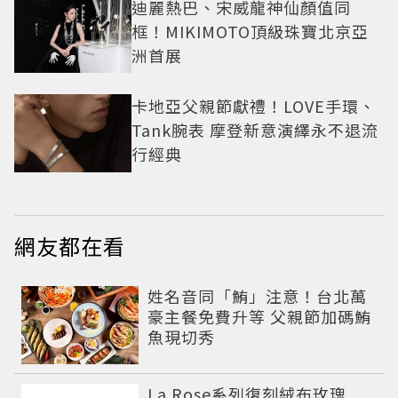
迪麗熱巴、宋威龍神仙顏值同
框！MIKIMOTO頂級珠寶北京亞
洲首展
卡地亞父親節獻禮！LOVE手環、
Tank腕表 摩登新意演繹永不退流
行經典
網友都在看
姓名音同「鮪」注意！台北萬
豪主餐免費升等 父親節加碼鮪
魚現切秀
La Rose系列復刻絨布玫瑰