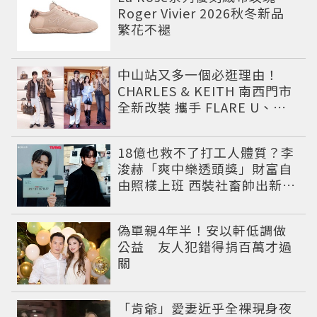
Roger Vivier 2026秋冬新品
繁花不褪
中山站又多一個必逛理由！
CHARLES & KEITH 南西門市
全新改裝 攜手 FLARE U、程
予希演繹秋季時尚
18億也救不了打工人體質？李
浚赫「爽中樂透頭獎」財富自
由照樣上班 西裝社畜帥出新高
度
偽單親4年半！安以軒低調做
公益 友人犯錯得捐百萬才過
關
「肯爺」愛妻近乎全裸現身夜