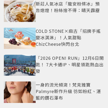
新莊人氣冰店「龍安粉條冰」預
告熄燈！粉絲捨不得：晴天霹靂
COLD STONE×麻古「招牌手搖
變冰淇淋」！人氣甜點
ChizCheese快閃台北
「2026 OPEN! RUN」12月6日開
跑！ 7大卡通IP、明星領跑熱血出
發
一身的流光傾瀉！梵克雅寶
Palmyre新作升級 彷如粉紅、湛
藍的鑽石瀑布