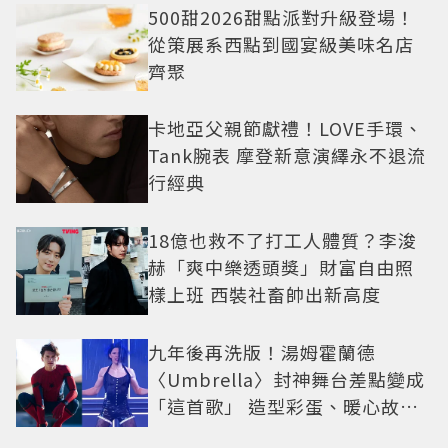
500甜2026甜點派對升級登場！
從策展系西點到國宴級美味名店
齊聚
卡地亞父親節獻禮！LOVE手環、
Tank腕表 摩登新意演繹永不退流
行經典
18億也救不了打工人體質？李浚
赫「爽中樂透頭獎」財富自由照
樣上班 西裝社畜帥出新高度
九年後再洗版！湯姆霍蘭德
〈Umbrella〉封神舞台差點變成
「這首歌」 造型彩蛋、暖心故事
一次公開