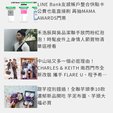
LINE Bank友感帳戶整合快點卡
公費也能直接刷 再抽MAMA
AWARDS門票
禾浩辰與吳品潔聯手放閃粉紅泡
泡！時髦皮件上身情人節買物清
單這裡看
中山站又多一個必逛理由！
CHARLES & KEITH 南西門市全
新改裝 攜手 FLARE U、程予希演
繹秋季時尚
甜芋控別錯過！全聯芋頭季10款
濃郁新品開吃 芋泥布蕾、芋頭大
福必買