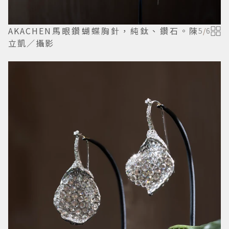
AKACHEN馬眼鑽蝴蝶胸針，純鈦、鑽石。陳
5
/
6
立凱／攝影