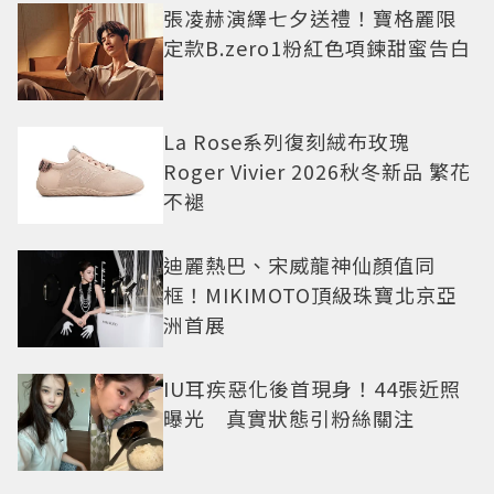
張凌赫演繹七夕送禮！寶格麗限
定款B.zero1粉紅色項鍊甜蜜告白
La Rose系列復刻絨布玫瑰
Roger Vivier 2026秋冬新品 繁花
不褪
迪麗熱巴、宋威龍神仙顏值同
框！MIKIMOTO頂級珠寶北京亞
洲首展
IU耳疾惡化後首現身！44張近照
曝光 真實狀態引粉絲關注