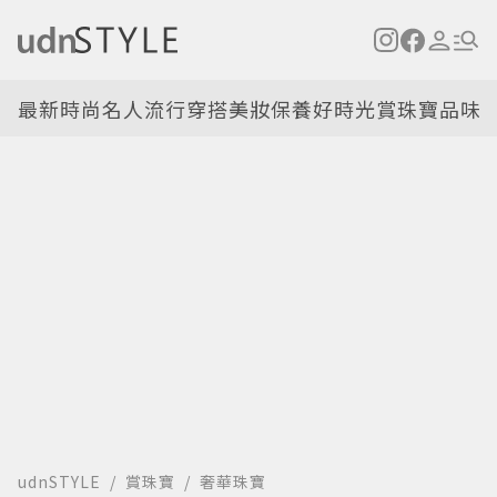
最新
時尚名人
流行穿搭
美妝保養
好時光
賞珠寶
品味
udnSTYLE
賞珠寶
奢華珠寶