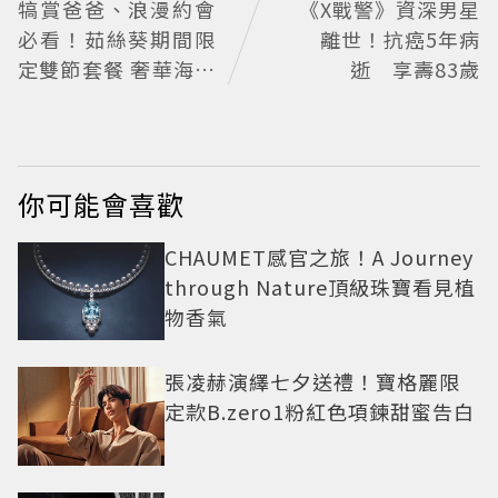
犒賞爸爸、浪漫約會
《X戰警》資深男星
必看！茹絲葵期間限
離世！抗癌5年病
定雙節套餐 奢華海陸
逝 享壽83歲
饗宴開吃
你可能會喜歡
CHAUMET感官之旅！A Journey
through Nature頂級珠寶看見植
物香氣
張凌赫演繹七夕送禮！寶格麗限
定款B.zero1粉紅色項鍊甜蜜告白