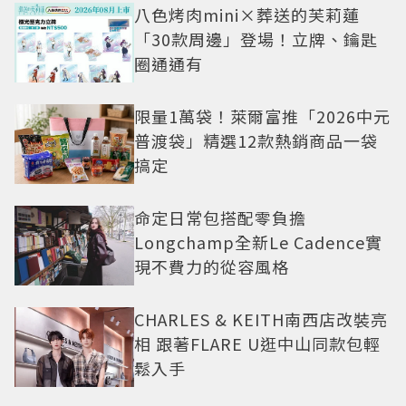
八色烤肉mini×葬送的芙莉蓮
「30款周邊」登場！立牌、鑰匙
圈通通有
限量1萬袋！萊爾富推「2026中元
普渡袋」精選12款熱銷商品一袋
搞定
命定日常包搭配零負擔
Longchamp全新Le Cadence實
現不費力的從容風格
CHARLES & KEITH南西店改裝亮
相 跟著FLARE U逛中山同款包輕
鬆入手