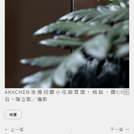
AKACHEN玫瑰切鑽小花瓣耳環，純鈦、鑽
6
/
6
石。陳立凱／攝影
珠寶
← 上一篇
下一篇 →