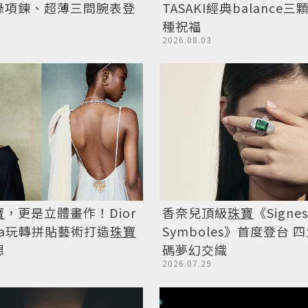
綠項鍊、超薄三問腕表登
TASAKI經典balance
種祝福
2026.08.03
寶
，更是立體畫作！Dior
香奈兒頂級
珠寶
《Signes
sima玩轉拼貼藝術打造
珠寶
Symboles》首度登台 
想
碼夢幻交織
2026.07.29