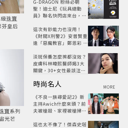
G-DRAGON 粉絲必朝
聖！迪士尼《玩具總動
員》聯名快閃店來台，限
高級
珠寶
定商品與打卡亮點公開
瑟芬皇后
這次有鈔能力也沒用！
《財閥X刑警2》安普賢重
逢「惡魔教官」鄭恩彩 首
播收視6.1%超第一季開
紅盤
淡斑保養怎麼擦都沒效？
皮膚科林暐熙醫師揭3大
關鍵，30+女性最該注意
這個問題
時尚名人
MORE
《不良一族尋愛記2》新
主持Awich什麼來頭？前
夫被槍殺、家裡被槍掃射
珠寶
系列
人生經歷比參演者還抓
宙光芒
馬！
這也太不像了！傑森史塔