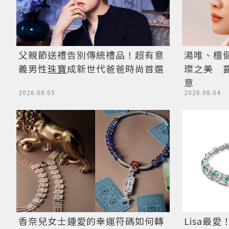
父親節送禮告別傳統禮品！超有意
湯唯、檀健
義男性
珠寶
成新世代爸爸時尚首選
璨之美 
意
2026.08.05
2026.08.04
香奈兒女士鍾愛的幸運符碼如何轉
Lisa最