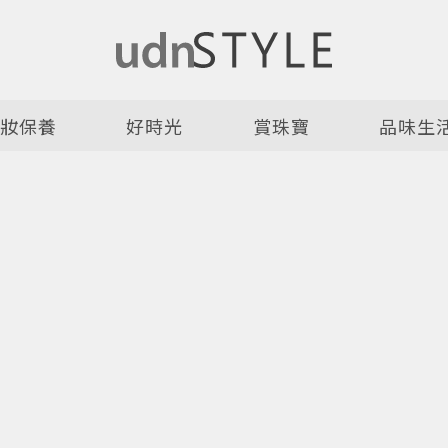
美妝保養
好時光
賞珠寶
品味生