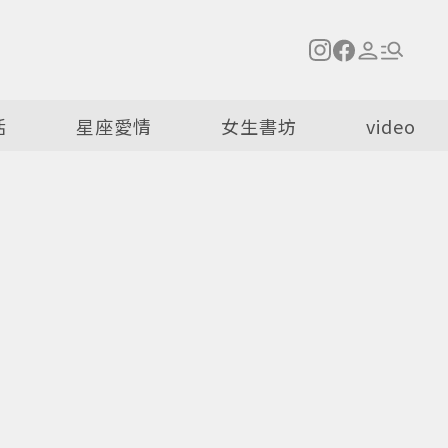
活
星座愛情
女生書坊
video