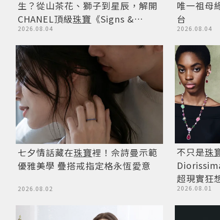
生？從山茶花、獅子到星辰，解開
唯一祖母
CHANEL頂級
珠寶
《Signs &
台
2026.08.04
2026.08.04
Symboles》的信仰美學
不只是
珠
七夕情話藏在
珠寶
裡！佘詩曼示範
Dioris
優雅美學 疊搭戒指定格永恆愛意
超現實狂
2026.08.01
2026.08.02