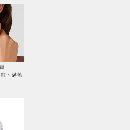
寶
如粉紅、湛藍