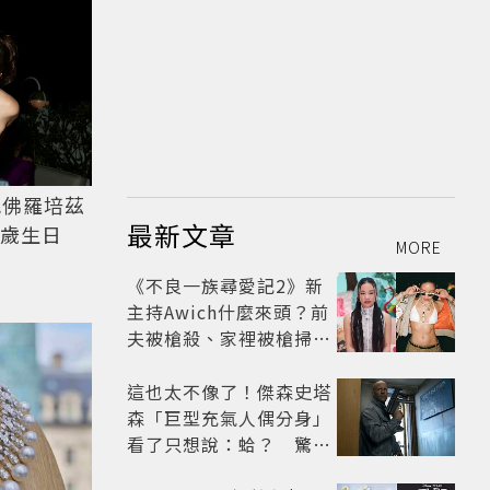
妮佛羅培茲
最新文章
7歲生日
MORE
《不良一族尋愛記2》新
主持Awich什麼來頭？前
夫被槍殺、家裡被槍掃射
人生經歷比參演者還抓
馬！
這也太不像了！傑森史塔
森「巨型充氣人偶分身」
看了只想說：蛤？ 驚喜
連本尊都吐槽