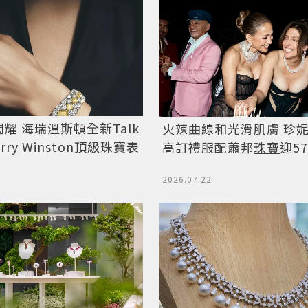
耀 海瑞溫斯頓全新Talk
火辣曲線和光滑肌膚 珍
arry Winston頂級
珠寶
表
高訂禮服配蕭邦
珠寶
迎5
2026.07.22