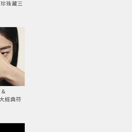
三顆珍珠藏三
 &
四大經典符