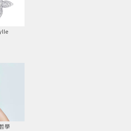
lle
哲學