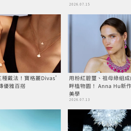
2026.07.15
種戴法！寶格麗Divas'
用粉紅碧璽、祖母綠組成
玩轉優雅百搭
畔植物園！ Anna Hu
美學
2026.07.13