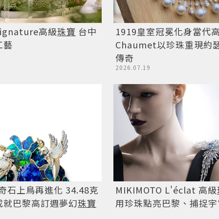
gnature高級
珠寶
台中
1919皇室冠冕化身當代
工藝
Chaumet以珍珠重現約
傳奇
2026.07.19
y傳奇石上鳥再進化 34.48克
MIKIMOTO L'éclat 高級
成就巴黎高訂週夢幻
珠寶
用珍珠點亮巴黎、捕捉宇