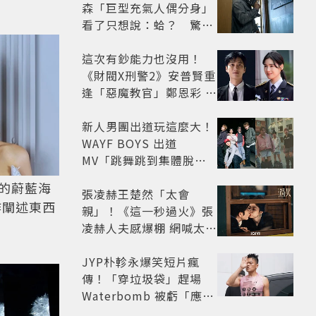
森「巨型充氣人偶分身」
看了只想說：蛤？ 驚喜
連本尊都吐槽
這次有鈔能力也沒用！
《財閥X刑警2》安普賢重
逢「惡魔教官」鄭恩彩 首
播收視6.1%超第一季開
紅盤
新人男團出道玩這麼大！
WAYF BOYS 出道
MV「跳舞跳到集體脫
褲」超鬧 30秒對鏡清唱
的蔚藍海
影片爆紅
張凌赫王楚然「太會
新作闡述東西
親」！《這一秒過火》張
凌赫人夫感爆棚 網喊太有
氛圍
JYP朴軫永爆笑短片瘋
傳！「穿垃圾袋」趕場
Waterbomb 被虧「應該
改名JPG」