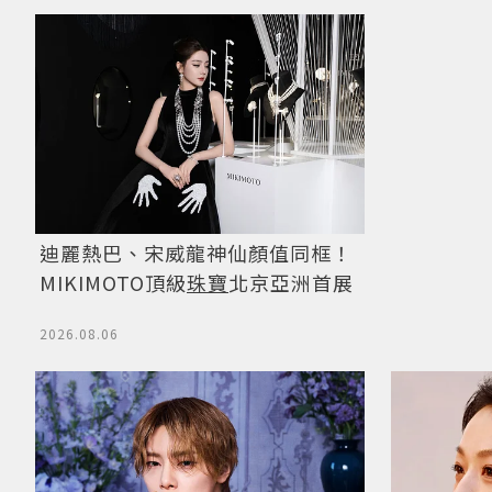
迪麗熱巴、宋威龍神仙顏值同框！
MIKIMOTO頂級
珠寶
北京亞洲首展
2026.08.06