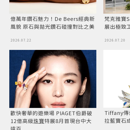
億萬年鑽石魅力！De Beers經典新
梵克雅寶Si
風貌 原石與拋光鑽石碰撞對比之美
展出極致
2026.07.22
2026.07.20
Tiffan
歡快奢華的遊樂場 PIAGET伯爵破
拉藍寶石
12億高級
珠寶
特展8月首現台中大
遠百