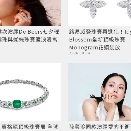
次演繹De Beers七夕璀
路易威登
珠寶
再進化！Idy
露珠與蝴蝶
珠寶
藏浪漫寓
Blossom全新頂級
珠寶
Monogram花鑽綻放
2026.08.04
愛！寶格麗頂級
珠寶
展 全球
孫藝珍同款演繹愛的平衡