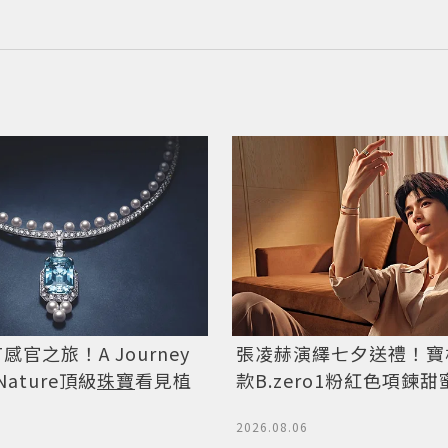
T感官之旅！A Journey
張凌赫演繹七夕送禮！寶
 Nature頂級
珠寶
看見植
款B.zero1粉紅色項鍊
2026.08.06