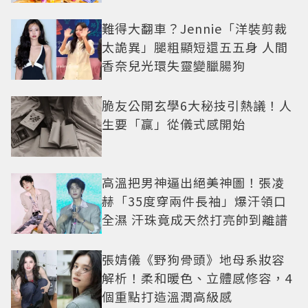
難得大翻車？Jennie「洋裝剪裁
太詭異」腿粗顯短還五五身 人間
香奈兒光環失靈變臘腸狗
脆友公開玄學6大秘技引熱議！人
生要「贏」從儀式感開始
高溫把男神逼出絕美神圖！張凌
赫「35度穿兩件長袖」爆汗領口
全濕 汗珠竟成天然打亮帥到離譜
張婧儀《野狗骨頭》地母系妝容
解析！柔和暖色、立體感修容，4
個重點打造溫潤高級感