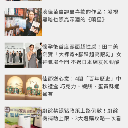
湊佳苗自認最喜歡的作品：凝視
黑暗也照亮深淵的《曉星》
懷孕後首度露面超性感！田中美
奈實「大裸背+腳踩超高跟鞋」女
神氣場全開 不過日本網友卻狠酸
佳節送心意！4間「百年歷史」中
秋禮盒 巧克力、蝦餅、蛋黃酥通
通有
廚餘禁餵豬政策上路倒數！廚餘
機補助上限、3大選購攻略一次看