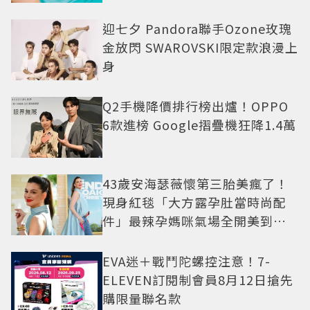
迎七夕 Pandora聯手Ozone玫瑰
金放閃 SWAROVSKI限定款浪漫上
身
Q2手機降價排行榜出爐！OPPO
6款進榜 Google摺疊機狂降1.4萬
43歲安海瑟薇懷第三胎美瘋了！
現身紅毯「大方露孕肚當時尚配
件」最辣孕媽咪氣場全開美到發
光
EVA迷＋戰鬥陀螺控注意！7-
ELEVEN訂閱制會員8月12日搶先
購限量聯名款