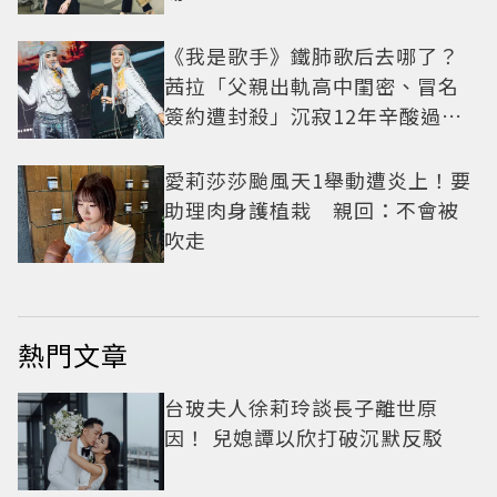
《我是歌手》鐵肺歌后去哪了？
茜拉「父親出軌高中閨密、冒名
簽約遭封殺」沉寂12年辛酸過往
曝光
愛莉莎莎颱風天1舉動遭炎上！要
助理肉身護植栽 親回：不會被
吹走
熱門文章
台玻夫人徐莉玲談長子離世原
因！ 兒媳譚以欣打破沉默反駁