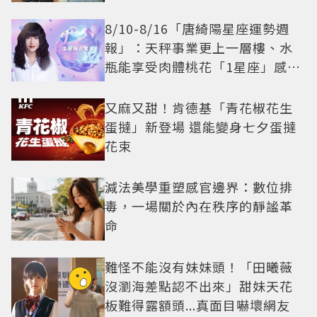
8/10-8/16「唐綺陽星座運勢週
報」：天秤事業更上一層樓、水
瓶能享受肉體桃花「1星座」感情
防三角關係
又麻又甜！肯德基「青花椒花生
蛋撻」新登場 還能變身七夕蛋撻
花束
減法美學重塑感官邊界：數位排
毒，一場關於內在秩序的靜謐革
命
難怪不能沒有妹妹頭！「田曦薇
沒瀏海差點認不出來」甜妹天花
板難得露額頭...真面目嚇壞網友