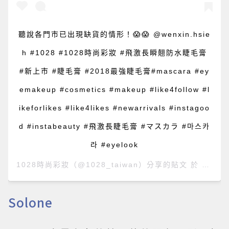
聽說各門市已出現缺貨的情形！😱😱 @wenxin.hsie
h #1028 #1028時尚彩妝 #飛激長瞬翹防水睫毛膏
#新上市 #睫毛膏 #2018最強睫毛膏#mascara #ey
emakeup #cosmetics #makeup #like4follow #l
ikeforlikes #like4likes #newarrivals #instagoo
d #instabeauty #飛激長睫毛膏 #マスカラ #마스카
라 #eyelook
1028時尚彩妝
（@1028_taiwan）分享的貼文 於
PDT 2
Solone