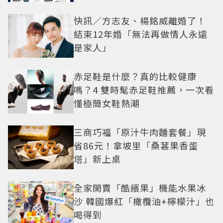
快訊／方志友、楊銘威離婚了！
結束12年婚「無法再做情人永遠
是家人」
赤足鞋是什麼？真的比較健康
嗎？4 雙時髦赤足鞋推薦，一次看
懂極簡女鞋熱潮
三商巧福「原汁牛肉麵套餐」現
省86元！拿坡里「桑葚果香蛋
塔」新上桌
全家開賣「酷繽果」機能水果冰
沙 韓國爆紅「橄欖油+檸檬汁」也
喝得到