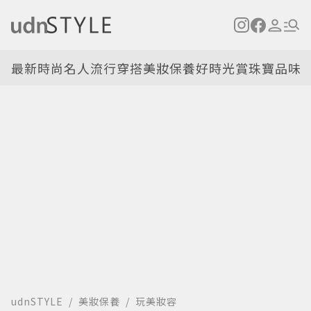
最新
時尚名人
流行穿搭
美妝保養
好時光
賞珠寶
品味
udnSTYLE
美妝保養
玩美妝容