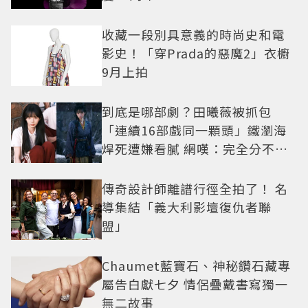
收藏一段別具意義的時尚史和電
影史！「穿Prada的惡魔2」衣櫥
9月上拍
到底是哪部劇？田曦薇被抓包
「連續16部戲同一顆頭」鐵瀏海
焊死遭嫌看膩 網嘆：完全分不出
角色
傳奇設計師離譜行徑全拍了！ 名
導集結「義大利影壇復仇者聯
盟」
Chaumet藍寶石、神秘鑽石藏專
屬告白獻七夕 情侶疊戴書寫獨一
無二故事