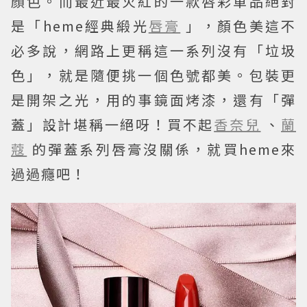
顏色。而最近最火紅的一款唇彩單品絕對
是「heme經典緞光
唇膏
」，顏色美這不
必多說，網路上更稱這一系列沒有「垃圾
色」，就是隨便挑一個色號都美。包裝更
是開架之光，用的事鏡面烤漆，還有「彈
蓋」設計堪稱一絕呀！買不起
香奈兒
、
蘭
蔻
的彈蓋系列唇膏沒關係，就買heme來
過過癮吧！