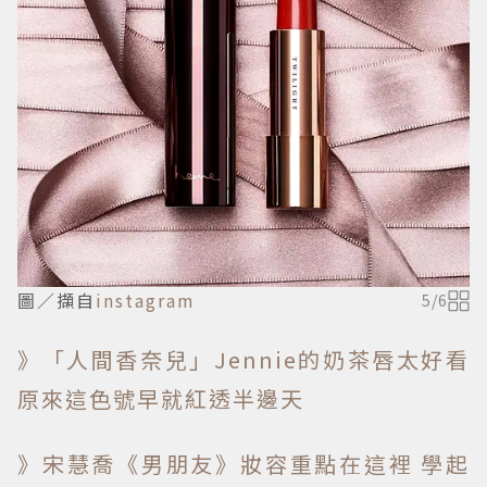
圖／擷自
instagram
5
/
6
》「人間香奈兒」Jennie的奶茶唇太好看
原來這色號早就紅透半邊天
》宋慧喬《男朋友》妝容重點在這裡 學起