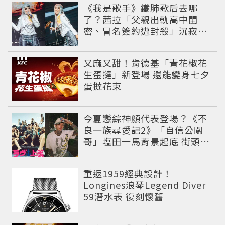
《我是歌手》鐵肺歌后去哪
了？茜拉「父親出軌高中閨
密、冒名簽約遭封殺」沉寂12
年辛酸過往曝光
又麻又甜！肯德基「青花椒花
生蛋撻」新登場 還能變身七夕
蛋撻花束
今夏戀綜神顏代表登場？《不
良一族尋愛記2》「自信公關
哥」塩田一馬背景起底 街頭辣
男翻身當老闆
重返1959經典設計！
Longines浪琴Legend Diver
59潛水表 復刻懷舊