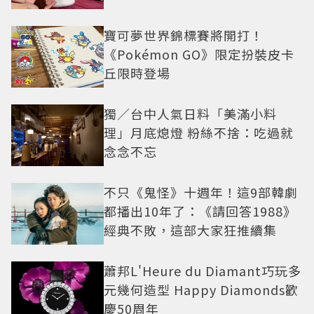
寶可夢世界錦標賽將開打！
《Pokémon GO》限定扮裝皮卡
丘限時登場
獨／台中人氣日料「美滿小料
理」月底熄燈 粉絲不捨：吃過就
念念不忘
不只《鬼怪》十週年！這9部韓劇
都播出10年了：《請回答1988》
經典不敗，這部大家狂推續集
蕭邦L'Heure du Diamant巧玩多
元幾何造型 Happy Diamonds歡
慶50周年