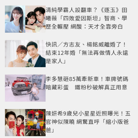
清純學霸人設翻車？《逐玉》田
曦薇「四敗愛因斯坦」智商、學
歷全輾壓 網酸：天才全靠旁白
快訊／方志友、楊銘威離婚了！
結束12年婚「無法再做情人永遠
是家人」
李多慧砸85萬牽新車！車牌號碼
暗藏彩蛋 鐵粉秒破解真正用意
陳妍希9歲兒小星星近照曝光！五
官神似陳曉 網驚直呼「縮小版爸
爸」