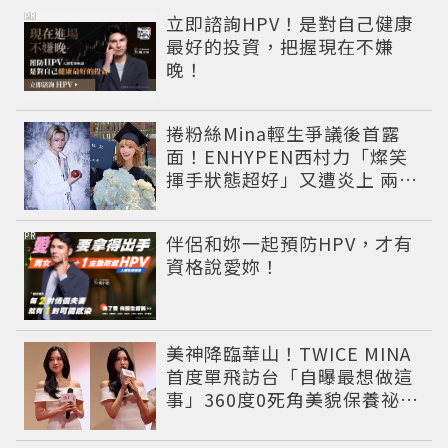
PR
立即諮詢HPV！是對自己健康
最好的投資，把握現在不嫌
晚！
捲粉絲Mina輕生爭議後首露
面！ENHYPEN西村力「燦笑
揮手狀態超好」又遭炎上 兩派
網友戰翻
PR
伴侶和妳一起預防HPV，才有
資格說愛妳！
美神降臨華山！TWICE MINA
首度單飛訪台「自曝最想做這
事」360度0死角美貌保養祕訣
一次公開