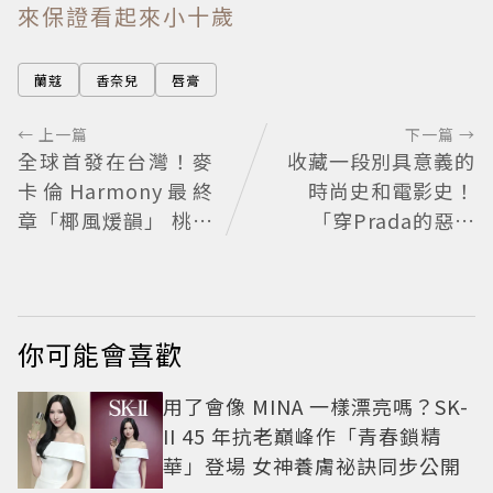
來保證看起來小十歲
蘭蔻
香奈兒
唇膏
← 上一篇
下一篇 →
全球首發在台灣！麥
收藏一段別具意義的
卡倫Harmony最終
時尚史和電影史！
章「椰風煖韻」 桃園
「穿Prada的惡魔
機場限量登場
2」衣櫥9月上拍
你可能會喜歡
用了會像 MINA 一樣漂亮嗎？SK-
II 45 年抗老巔峰作「青春鎖精
華」登場 女神養膚祕訣同步公開