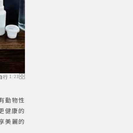
自行
1
/
23
含有動物性
更健康的
分享美麗的