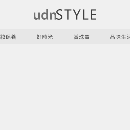
美妝保養
好時光
賞珠寶
品味生