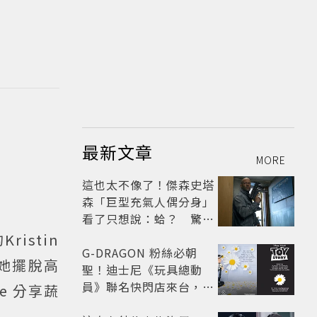
最新文章
MORE
這也太不像了！傑森史塔
森「巨型充氣人偶分身」
看了只想說：蛤？ 驚喜
連本尊都吐槽
istin
G-DRAGON 粉絲必朝
她擺脫高
聖！迪士尼《玩具總動
員》聯名快閃店來台，限
e 分享蔬
定商品與打卡亮點公開