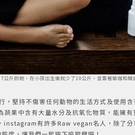
胖了17公斤的她，在小孩出生後就少了10公斤，並靠著瑜珈和騎
非常盛行，堅持不傷害任何動物的生活方式及使用
為蔬果中含有大量水分及抗氧化物質，能擁有
stagram有許多Raw vegan名人，除了
的態度，讓我們一起按下追蹤鍵吧！