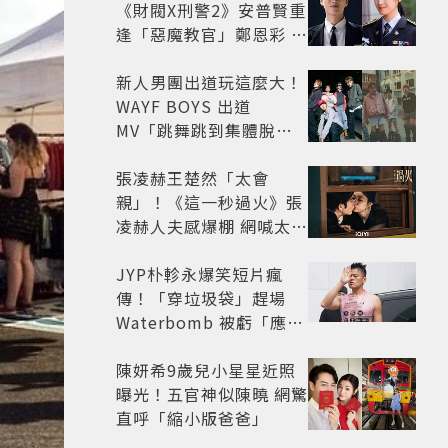
《財閥X刑警2》安普賢重
逢「惡魔教官」鄭恩彩 首
播收視6.1%超第一季開
紅盤
新人男團出道玩這麼大！
WAYF BOYS 出道
MV「跳舞跳到集體脫
褲」超鬧 30秒對鏡清唱
影片爆紅
張凌赫王楚然「太會
親」！《這一秒過火》張
凌赫人夫感爆棚 網喊太有
氛圍
JYP朴軫永爆笑短片瘋
傳！「穿垃圾袋」趕場
Waterbomb 被虧「應該
改名JPG」
陳妍希9歲兒小星星近照
曝光！五官神似陳曉 網驚
直呼「縮小版爸爸」