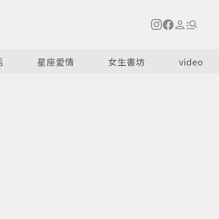
活
星座愛情
女生書坊
video