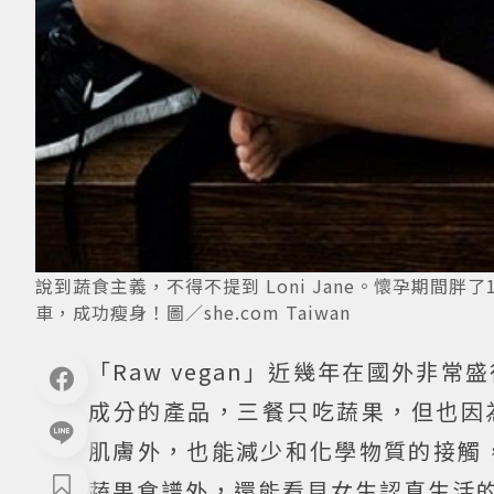
說到蔬食主義，不得不提到 Loni Jane。懷孕期間
車，成功瘦身！圖／she.com Taiwan
「Raw vegan」近幾年在國外
成分的產品，三餐只吃蔬果，但也因
肌膚外，也能減少和化學物質的接觸，in
蔬果食譜外，還能看見女生認真生活