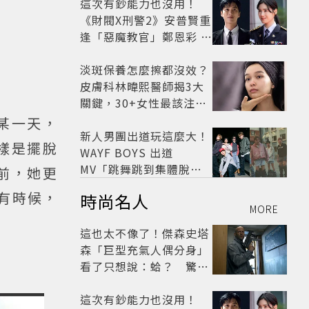
這次有鈔能力也沒用！
《財閥X刑警2》安普賢重
逢「惡魔教官」鄭恩彩 首
播收視6.1%超第一季開
紅盤
淡斑保養怎麼擦都沒效？
皮膚科林暐熙醫師揭3大
關鍵，30+女性最該注意
這個問題
在某一天，
新人男團出道玩這麼大！
樣是擺脫
WAYF BOYS 出道
MV「跳舞跳到集體脫
前，她更
褲」超鬧 30秒對鏡清唱
，有時候，
時尚名人
影片爆紅
MORE
這也太不像了！傑森史塔
森「巨型充氣人偶分身」
看了只想說：蛤？ 驚喜
連本尊都吐槽
這次有鈔能力也沒用！