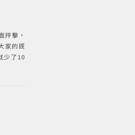
負面抨擊，
大家的既
少了10