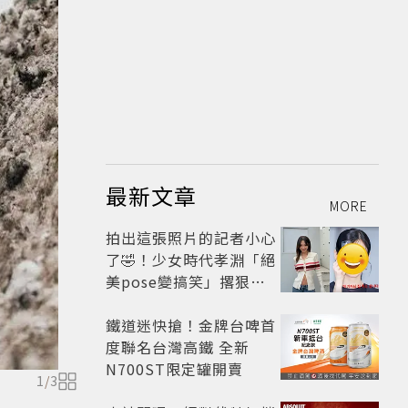
最新文章
MORE
拍出這張照片的記者小心
了🤣！少女時代孝淵「絕
美pose變搞笑」撂狠
話：把住址交出來
鐵道迷快搶！金牌台啤首
度聯名台灣高鐵 全新
N700ST限定罐開賣
1
/
3