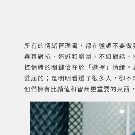
所有的情緒管理書，都在強調不要做
與其對抗、逃避和崩潰，不如對話、
控情緒的關鍵恰在於「選擇」情緒。
委屈的；是明明看透了很多人，卻不
他們擁有比顏值和智商更重要的東西