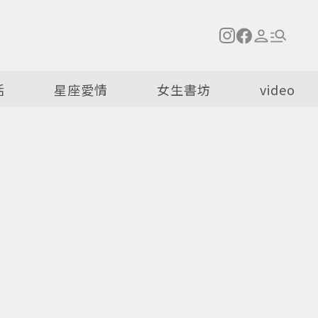
活
星座愛情
女生書坊
video