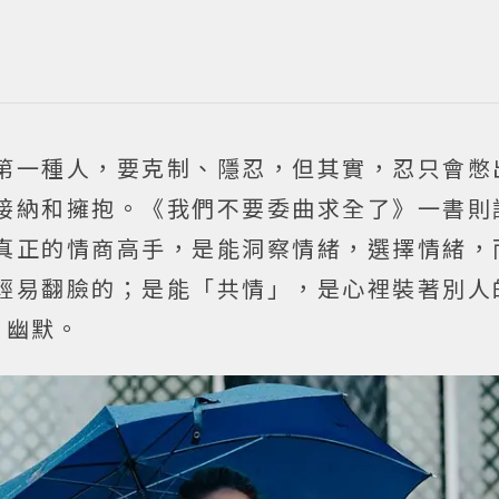
第一種人，要克制、隱忍，但其實，忍只會憋
接納和擁抱。《我們不要委曲求全了》一書則
真正的情商高手，是能洞察情緒，選擇情緒，
輕易翻臉的；是能「共情」，是心裡裝著別人
，幽默。