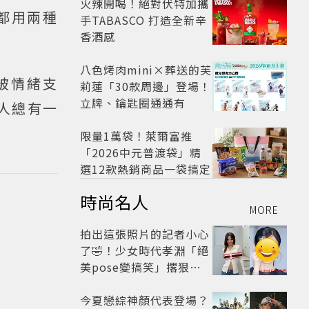
火辣開喝！絕對伏特加攜
都用兩種
手TABASCO 打造全新辛
香酒感
八色烤肉mini×葬送的芙
被情緒支
莉蓮「30款周邊」登場！
立牌、鑰匙圈通通有
人總有一
限量1萬袋！萊爾富推
「2026中元普渡袋」精
選12款熱銷商品一袋搞定
時尚名人
MORE
拍出這張照片的記者小心
了🤣！少女時代孝淵「絕
美pose變搞笑」撂狠
話：把住址交出來
今夏戀綜神顏代表登場？