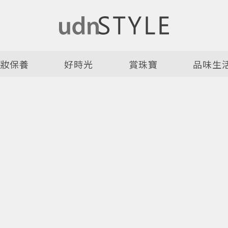
美妝保養
好時光
賞珠寶
品味生