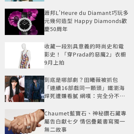
蕭邦L'Heure du Diamant巧玩多
元幾何造型 Happy Diamonds歡
慶50周年
收藏一段別具意義的時尚史和電
影史！「穿Prada的惡魔2」衣櫥
9月上拍
到底是哪部劇？田曦薇被抓包
「連續16部戲同一顆頭」鐵瀏海
焊死遭嫌看膩 網嘆：完全分不出
角色
Chaumet藍寶石、神秘鑽石藏專
屬告白獻七夕 情侶疊戴書寫獨一
無二故事