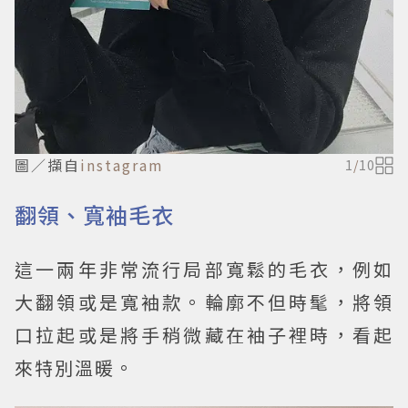
圖／擷自
instagram
1
/
10
翻領、寬袖毛衣
這一兩年非常流行局部寬鬆的毛衣，例如
大翻領或是寬袖款。輪廓不但時髦，將領
口拉起或是將手稍微藏在袖子裡時，看起
來特別溫暖。