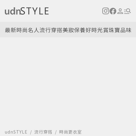
最新
時尚名人
流行穿搭
美妝保養
好時光
賞珠寶
品味
udnSTYLE
流行穿搭
時尚更衣室