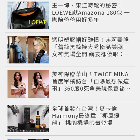
王一博、宋江時髦的秘密！
LOEWE獻Amazona 180包 一
咖陪爸爸用好多年
透明塑膠裙好難懂！莎莉賽隆
「蕾絲黑絲襪大秀極品美腿」
女神氣場全開 網友卻傻眼：造
型根本靠臉撐
美神降臨華山！TWICE MINA
首度單飛訪台「自曝最想做這
事」360度0死角美貌保養祕訣
一次公開
全球首發在台灣！麥卡倫
Harmony最終章「椰風煖
韻」 桃園機場限量登場