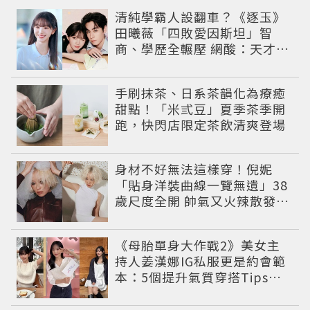
清純學霸人設翻車？《逐玉》
田曦薇「四敗愛因斯坦」智
商、學歷全輾壓 網酸：天才全
靠旁白
手刷抹茶、日系茶韻化為療癒
甜點！「米弎豆」夏季茶季開
跑，快閃店限定茶飲清爽登場
身材不好無法這樣穿！倪妮
「貼身洋裝曲線一覽無遺」38
歲尺度全開 帥氣又火辣散發獨
特魅力
《母胎單身大作戰2》美女主
持人姜漢娜IG私服更是約會範
本：5個提升氣質穿搭Tips公
開