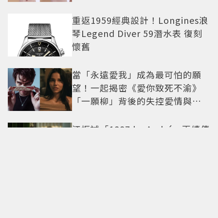
重返1959經典設計！Longines浪
琴Legend Diver 59潛水表 復刻
懷舊
當「永遠愛我」成為最可怕的願
望！一起揭密《愛你致死不渝》
「一願柳」背後的失控愛情與爆
紅之路
江振誠「1887 by André」再續傳
奇！甫開業摘米其林2星、年度開
業大獎
手刷抹茶、日系茶韻化為療癒甜
點！「米弎豆」夏季茶季開跑，
快閃店限定茶飲清爽登場