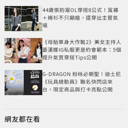
44歲張鈞甯OL穿搭8公式！寬褲
＋襯衫不只顯瘦，還穿出主管氣
場
《母胎單身大作戰2》美女主持人
姜漢娜IG私服更是約會範本：5個
提升氣質穿搭Tips公開
G-DRAGON 粉絲必朝聖！迪士尼
《玩具總動員》聯名快閃店來
台，限定商品與打卡亮點公開
網友都在看