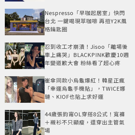
Nespresso「早咖起居室」快閃
台北 一鍵喝現萃咖啡 再扭Y2K風
格鑰匙圈
忍到收工才崩潰！Jisoo「離場後
車上痛哭」BLACKPINK歡慶10週
年變道歉大會 粉絲看了超心疼
崔傘同款小烏龜爆紅！韓星正瘋
「幸運烏龜手機貼」，TWICE娜
璉、KIOF也貼上求好運
44歲張鈞甯OL穿搭8公式！寬褲
＋襯衫不只顯瘦，還穿出主管氣
場