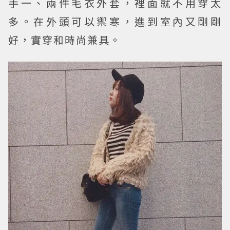
手一、兩件毛衣外套，裡面就不用穿太
多。在外頭可以禦寒，進到室內又剛剛
好，實穿和時尚兼具。