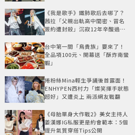
《我是歌手》鐵肺歌后去哪了？
茜拉「父親出軌高中閨密、冒名
簽約遭封殺」沉寂12年辛酸過往
曝光
台中第一間「鳥貴族」要來了！
全品項100元、開幕送「酥炸南蠻
蝦」
捲粉絲Mina輕生爭議後首露面！
ENHYPEN西村力「燦笑揮手狀態
超好」又遭炎上 兩派網友戰翻
《母胎單身大作戰2》美女主持人
姜漢娜IG私服更是約會範本：5個
提升氣質穿搭Tips公開