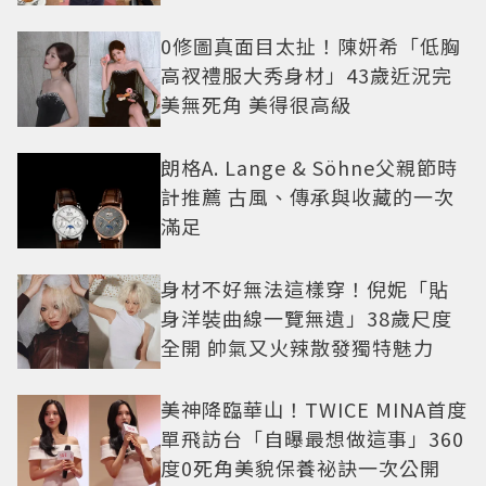
0修圖真面目太扯！陳妍希「低胸
高衩禮服大秀身材」43歲近況完
美無死角 美得很高級
朗格A. Lange & Söhne父親節時
計推薦 古風、傳承與收藏的一次
滿足
身材不好無法這樣穿！倪妮「貼
身洋裝曲線一覽無遺」38歲尺度
全開 帥氣又火辣散發獨特魅力
美神降臨華山！TWICE MINA首度
單飛訪台「自曝最想做這事」360
度0死角美貌保養祕訣一次公開