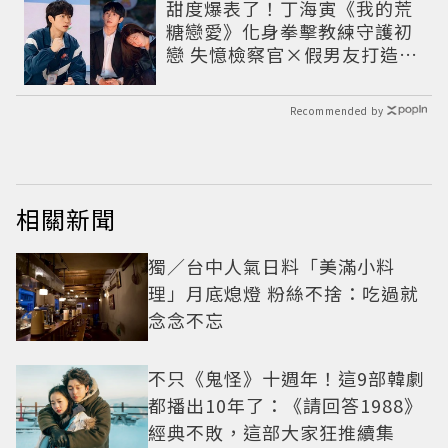
甜度爆表了！丁海寅《我的荒
糖戀愛》化身拳擊教練守護初
戀 失憶檢察官×假男友打造今
夏必看小甜劇
Recommended by
相關新聞
獨／台中人氣日料「美滿小料
理」月底熄燈 粉絲不捨：吃過就
念念不忘
不只《鬼怪》十週年！這9部韓劇
都播出10年了：《請回答1988》
經典不敗，這部大家狂推續集