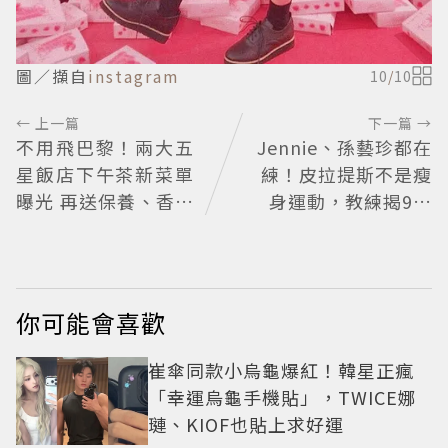
圖／擷自
instagram
10
/
10
← 上一篇
下一篇 →
不用飛巴黎！兩大五
Jennie、孫藝珍都在
星飯店下午茶新菜單
練！皮拉提斯不是瘦
曝光 再送保養、香氛
身運動，教練揭9大
好禮
迷思、選課真相
你可能會喜歡
崔傘同款小烏龜爆紅！韓星正瘋
「幸運烏龜手機貼」，TWICE娜
璉、KIOF也貼上求好運