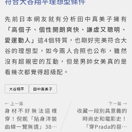
符合大谷翔平理想型條件
先前日本網友就有分析田中真美子擁有
「高個子、個性開朗爽快、謙虛又聰明、
愛運動人」
這4個特質，也剛好完美符合大
谷的理想型，如今兩人合照也公布，雖然
沒有超親密的互動，但是男帥女美真的是
看幾次都覺得超級配。
大谷翔平
田中真美子
← 上一篇
下一篇 →
身材不好無法這樣
收藏一段別具意義的
穿！倪妮「貼身洋裝
時尚史和電影史！
曲線一覽無遺」38歲
「穿Prada的惡魔