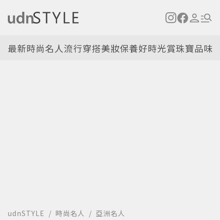
最新
時尚名人
流行穿搭
美妝保養
好時光
賞珠寶
品味
udnSTYLE
時尚名人
亞洲名人