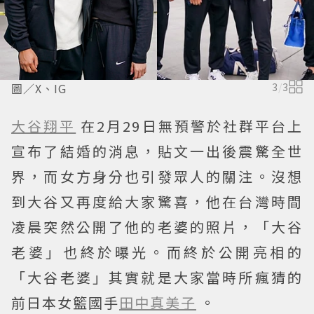
圖／X、IG
3
/
3
大谷翔平
在2月29日無預警於社群平台上
宣布了結婚的消息，貼文一出後震驚全世
界，而女方身分也引發眾人的關注。沒想
到大谷又再度給大家驚喜，他在台灣時間
凌晨突然公開了他的老婆的照片，「大谷
老婆」也終於曝光。而終於公開亮相的
「大谷老婆」其實就是大家當時所瘋猜的
前日本女籃國手
田中真美子
。