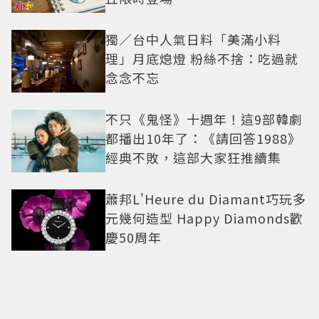
獨／台中人氣日料「美滿小料
理」月底熄燈 粉絲不捨：吃過就
念念不忘
不只《鬼怪》十週年！這9部韓劇
都播出10年了：《請回答1988》
經典不敗，這部大家狂推續集
蕭邦L'Heure du Diamant巧玩多
元幾何造型 Happy Diamonds歡
慶50周年
收藏一段別具意義的時尚史和電
影史！「穿Prada的惡魔2」衣櫥
9月上拍