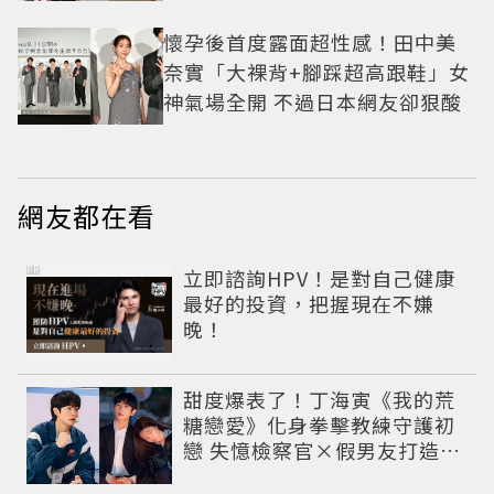
懷孕後首度露面超性感！田中美
奈實「大裸背+腳踩超高跟鞋」女
神氣場全開 不過日本網友卻狠酸
網友都在看
PR
立即諮詢HPV！是對自己健康
最好的投資，把握現在不嫌
晚！
甜度爆表了！丁海寅《我的荒
糖戀愛》化身拳擊教練守護初
戀 失憶檢察官×假男友打造今
夏必看小甜劇