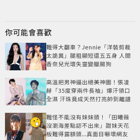
尺度全開 帥氣又火辣
2」衣櫥9月上拍
散發獨特魅力
你可能會喜歡
難得大翻車？Jennie「洋裝剪裁
太詭異」腿粗顯短還五五身 人間
香奈兒光環失靈變臘腸狗
高溫把男神逼出絕美神圖！張凌
赫「35度穿兩件長袖」爆汗領口
全濕 汗珠竟成天然打亮帥到離譜
難怪不能沒有妹妹頭！「田曦薇
沒瀏海差點認不出來」甜妹天花
板難得露額頭...真面目嚇壞網友