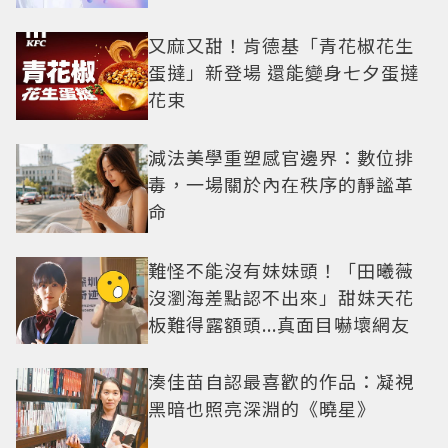
防三角關係
又麻又甜！肯德基「青花椒花生
蛋撻」新登場 還能變身七夕蛋撻
花束
減法美學重塑感官邊界：數位排
毒，一場關於內在秩序的靜謐革
命
難怪不能沒有妹妹頭！「田曦薇
沒瀏海差點認不出來」甜妹天花
板難得露額頭...真面目嚇壞網友
湊佳苗自認最喜歡的作品：凝視
黑暗也照亮深淵的《曉星》