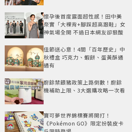
懷孕後首度露面超性感！田中美
奈實「大裸背+腳踩超高跟鞋」女
神氣場全開 不過日本網友卻狠酸
佳節送心意！4間「百年歷史」中
秋禮盒 巧克力、蝦餅、蛋黃酥通
通有
廚餘禁餵豬政策上路倒數！廚餘
機補助上限、3大選購攻略一次看
寶可夢世界錦標賽將開打！
《Pokémon GO》限定扮裝皮卡
丘限時登場