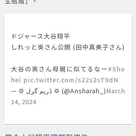
生結婚」。
ドジャース大谷翔平
しれっと奥さん公開 (田中真美子さん)
大谷の奥さん母親に似てるなー
#Sho
hei
pic.twitter.com/s22s2sT9dN
— 💢 ڈریم گرل 💢 (@Ansharah_)
March
14, 2024