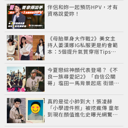
PR
伴侶和妳一起預防HPV，才有
資格說愛妳！
《母胎單身大作戰2》美女主
持人姜漢娜IG私服更是約會範
本：5個提升氣質穿搭Tips公
開
今夏戀綜神顏代表登場？《不
良一族尋愛記2》「自信公關
哥」塩田一馬背景起底 街頭辣
男翻身當老闆
真的是從小帥到大！張凌赫
「小學證件照」被挖瘋傳 童年
到現在顏值進化史曝光網驚：
完全等比例長大