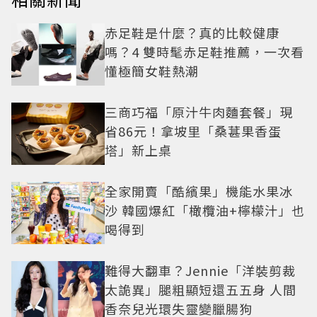
赤足鞋是什麼？真的比較健康
嗎？4 雙時髦赤足鞋推薦，一次看
懂極簡女鞋熱潮
三商巧福「原汁牛肉麵套餐」現
省86元！拿坡里「桑葚果香蛋
塔」新上桌
全家開賣「酷繽果」機能水果冰
沙 韓國爆紅「橄欖油+檸檬汁」也
喝得到
難得大翻車？Jennie「洋裝剪裁
太詭異」腿粗顯短還五五身 人間
香奈兒光環失靈變臘腸狗