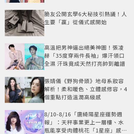
脆友公開玄學6大秘技引熱議！人
生要「贏」從儀式感開始
高溫把男神逼出絕美神圖！張凌
赫「35度穿兩件長袖」爆汗領口
全濕 汗珠竟成天然打亮帥到離譜
張婧儀《野狗骨頭》地母系妝容
解析！柔和暖色、立體感修容，4
個重點打造溫潤高級感
8/10-8/16「唐綺陽星座運勢週
報」：天秤事業更上一層樓、水
瓶能享受肉體桃花「1星座」感情