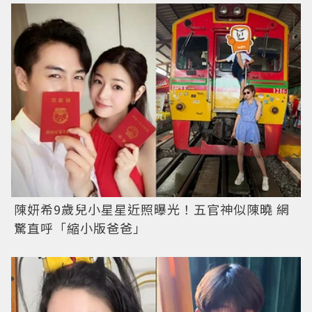
陳妍希9歲兒小星星近照曝光！五官神似陳曉 網
驚直呼「縮小版爸爸」