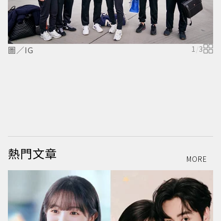
圖／IG
1
/
3
圖
熱門文章
MORE