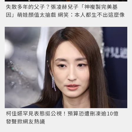
失散多年的父子？張凌赫兒子「神複製完美基
因」萌娃顏值太搶戲 網笑：本人都生不出這麼像
柯佳嬿罕見表態挺公視！預算恐遭刪凍逾10億
發聲掀網友熱議