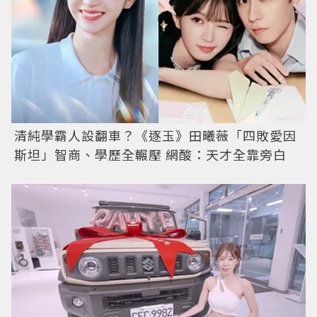
清純學霸人設翻車？《逐玉》田曦薇「四敗愛因
斯坦」智商、學歷全輾壓 網酸：天才全靠旁白