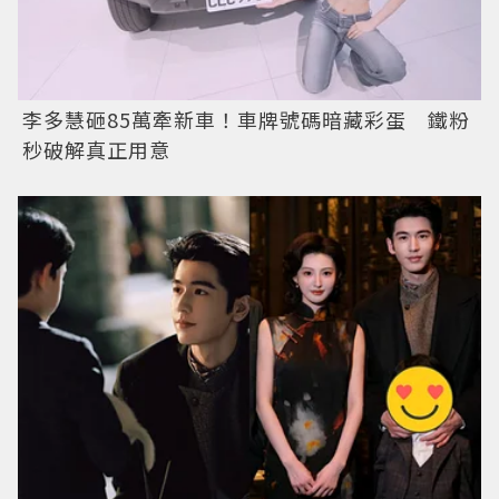
李多慧砸85萬牽新車！車牌號碼暗藏彩蛋 鐵粉
秒破解真正用意