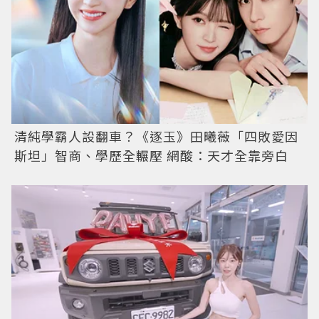
清純學霸人設翻車？《逐玉》田曦薇「四敗愛因
斯坦」智商、學歷全輾壓 網酸：天才全靠旁白