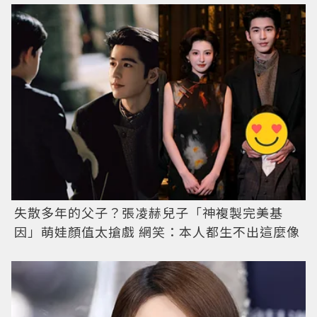
失散多年的父子？張凌赫兒子「神複製完美基
因」萌娃顏值太搶戲 網笑：本人都生不出這麼像