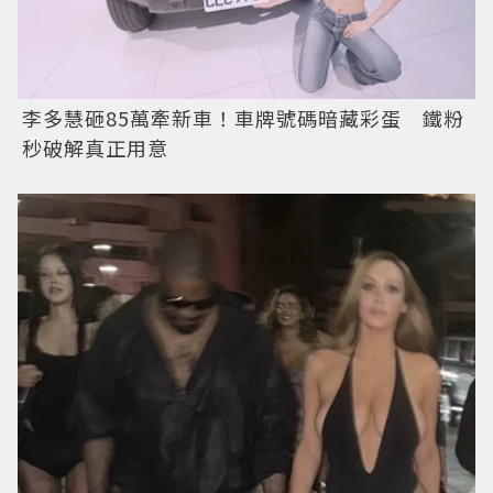
李多慧砸85萬牽新車！車牌號碼暗藏彩蛋 鐵粉
秒破解真正用意