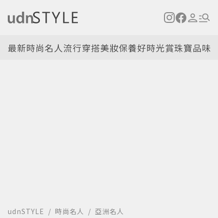
最新
時尚名人
流行穿搭
美妝保養
好時光
賞珠寶
品味
udnSTYLE
時尚名人
亞洲名人