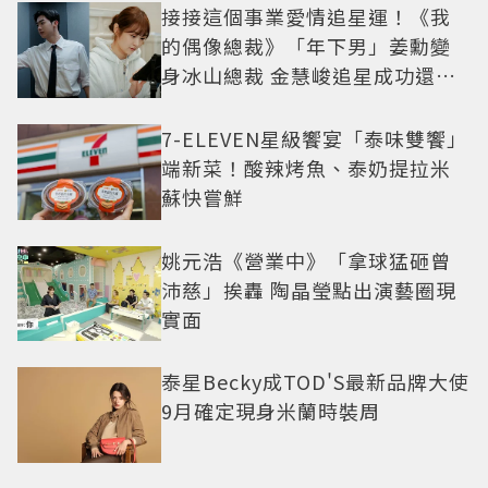
接接這個事業愛情追星運！《我
的偶像總裁》「年下男」姜勳變
身冰山總裁 金慧峻追星成功還偶
遇愛情
7-ELEVEN星級饗宴「泰味雙饗」
端新菜！酸辣烤魚、泰奶提拉米
蘇快嘗鮮
姚元浩《營業中》「拿球猛砸曾
沛慈」挨轟 陶晶瑩點出演藝圈現
實面
泰星Becky成TOD'S最新品牌大使
9月確定現身米蘭時裝周