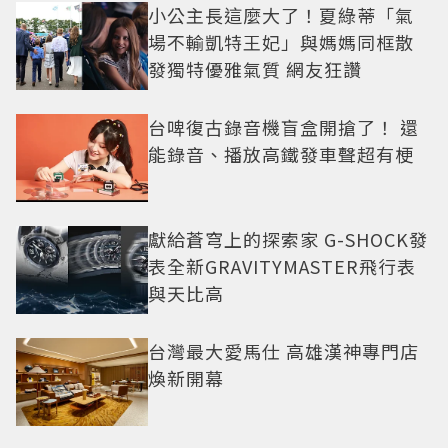
小公主長這麼大了！夏綠蒂「氣
場不輸凱特王妃」與媽媽同框散
發獨特優雅氣質 網友狂讚
台啤復古錄音機盲盒開搶了！ 還
能錄音、播放高鐵發車聲超有梗
獻給蒼穹上的探索家 G-SHOCK發
表全新GRAVITYMASTER飛行表
與天比高
台灣最大愛馬仕 高雄漢神專門店
煥新開幕