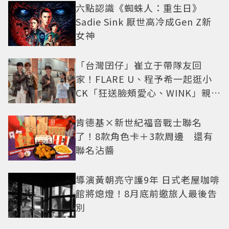
六點認識《蜘蛛人：重生日》
Sadie Sink 厭世高冷成Gen Z新
女神
「台灣囝仔」崔立于帶隊友回
家！FLARE U、程予希一起逛小
CK「狂送臉頰愛心、WINK」親曝
中山站私藏必逛名單
肯德基×新世紀福音戰士聯名
了！8款角色卡＋3款周邊 還有
聯名沾醬
導演黃朝亮守護9年 日式老屋咖啡
館將熄燈！8月底前邀旅人最後告
別