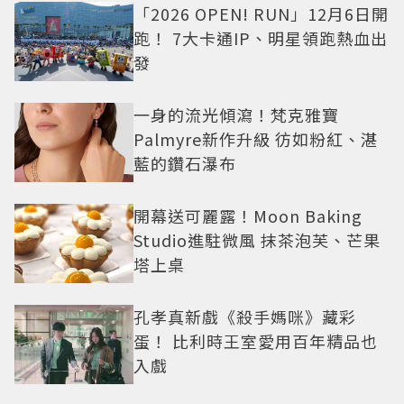
「2026 OPEN! RUN」12月6日開
跑！ 7大卡通IP、明星領跑熱血出
發
一身的流光傾瀉！梵克雅寶
Palmyre新作升級 彷如粉紅、湛
藍的鑽石瀑布
開幕送可麗露！Moon Baking
Studio進駐微風 抹茶泡芙、芒果
塔上桌
孔孝真新戲《殺手媽咪》藏彩
蛋！ 比利時王室愛用百年精品也
入戲