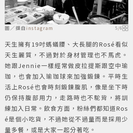
圖／擷自
instagram
5
/
6
天生擁有19吋螞蟻腰、大長腿的Rosé看似
天生麗質，不過對於身材管理也不馬虎。
她跟Jennie一樣經常做皮拉提斯跟空中瑜
珈，也會加入瑜珈球來加強鍛鍊。平時生
活上Rosé也會時刻鍛鍊腹肌，像是坐下時
仍保持腹部用力，走路時也不駝背，將訓
練加入日常。飲食方面，粉絲們都知道Ros
é是個小吃貨，不過她從不過量而是採用少
量多餐，或是大家一起分著吃。