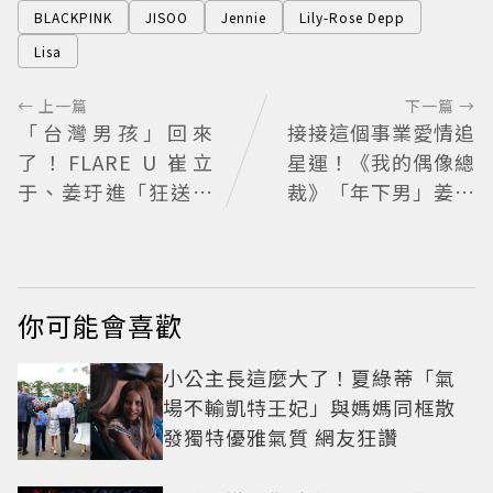
BLACKPINK
JISOO
Jennie
Lily-Rose Depp
Lisa
← 上一篇
下一篇 →
「台灣男孩」回來
接接這個事業愛情追
了！FLARE U 崔立
星運！《我的偶像總
于、姜玗進「狂送臉
裁》「年下男」姜勳
頰愛心超寵粉」明將
變身冰山總裁 金慧峻
出席CHARLES & KEI
追星成功還偶遇愛情
TH開幕活動
你可能會喜歡
小公主長這麼大了！夏綠蒂「氣
場不輸凱特王妃」與媽媽同框散
發獨特優雅氣質 網友狂讚