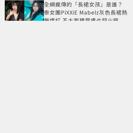
全網瘋傳的「長裙女孩」是誰？
泰女團PiXXiE Mabelz灰色長裙熱
舞爆紅 不大面積露膚也超火辣
愛情長跑敵不過天降？安恩真、
徐康俊「交往10年婚前雙出軌」
四角戀失控挑戰愛情底線
陸富婆砸錢拍短劇「狂加親密
戲」！鮮肉男星受不了絕望喊：
別伸舌頭
李濬榮吃5餐拼增肌仍不發胖 鄭恩
地增重後2週狂甩9公斤