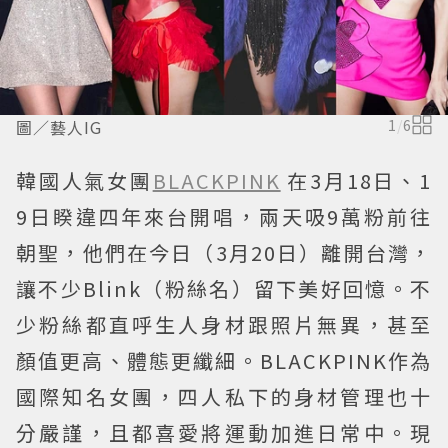
圖／藝人IG
1
/
6
韓國人氣女團
BLACKPINK
在3月18日、1
9日睽違四年來台開唱，兩天吸9萬粉前往
朝聖，他們在今日（3月20日）離開台灣，
讓不少Blink（粉絲名）留下美好回憶。不
少粉絲都直呼生人身材跟照片無異，甚至
顏值更高、體態更纖細。BLACKPINK作為
國際知名女團，四人私下的身材管理也十
分嚴謹，且都喜愛將運動加進日常中。現