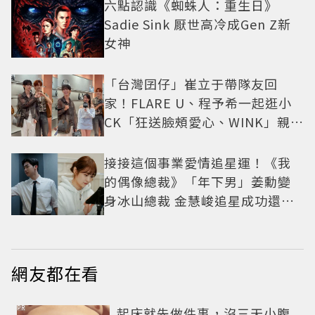
六點認識《蜘蛛人：重生日》
Sadie Sink 厭世高冷成Gen Z新
女神
「台灣囝仔」崔立于帶隊友回
家！FLARE U、程予希一起逛小
CK「狂送臉頰愛心、WINK」親曝
中山站私藏必逛名單
接接這個事業愛情追星運！《我
的偶像總裁》「年下男」姜勳變
身冰山總裁 金慧峻追星成功還偶
遇愛情
網友都在看
PR
起床就先做件事，沒三天小腹