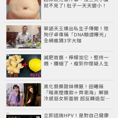
就不見了! 肚子一天天變小！
華語天王爆出私生子傳聞！陸
狗仔卓偉稱「DNA驗證曝光」
全網瘋猜3字大咖
PR
減肥首選，檸檬加它，堅持一
週，腰細了，瘦到你懷疑人生
黑化狠撕甜妹標籤！田曦薇
「暗黑煙燻妝＋齊瀏海」解鎖
冷感惡女新面貌 超反轉造型網
狂讚：蛇蠍美人
PR
立即諮詢HPV！是對自己健康