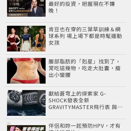
最好的投資，把握現在不嫌
晚！
肯豆也在穿的三葉草訓練＆網
球系列 場上場下都是時髦運動
女孩
PR
腹部脂肪的「剋星」找到了，
常吃這幾物，吃走大肚囊，瘦
出小蠻腰
獻給蒼穹上的探索家 G-
SHOCK發表全新
GRAVITYMASTER飛行表 與天
比高
PR
伴侶和妳一起預防HPV，才有