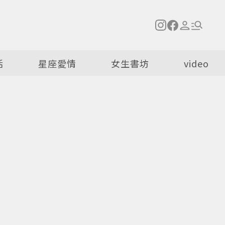
活
星座愛情
女生書坊
video