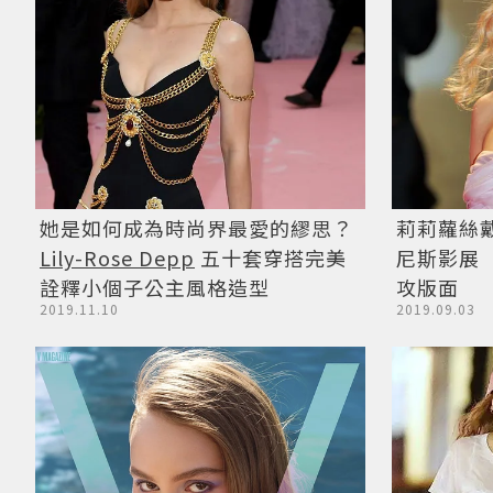
她是如何成為時尚界最愛的繆思？
莉莉蘿絲
Lily-Rose Depp
五十套穿搭完美
尼斯影展
詮釋小個子公主風格造型
攻版面
2019.11.10
2019.09.03