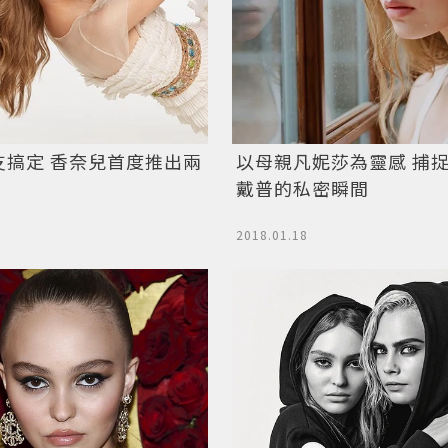
支搞定 香奈兒首度推出兩
以母親凡妮莎為靈感 捕
戴普的私密瞬間
2018.01.18