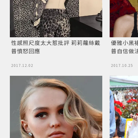
性感照尺度太大惹批評 莉莉蘿絲戴
優雅小黑
普憤怒回應
普自信做
2017.12.02
2017.10.25