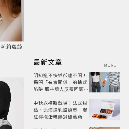
捉莉莉蘿絲
最新文章
MORE
明知道不快樂卻離不開！
揭開「有毒關係」的情感
陷阱 那些讓人反覆回頭的
「毒愛」為何比菸還難
戒？
中秋送禮新戰場！法式甜
點、北海道乳酪搶市 爆
紅檸檬蛋糕熱銷破萬顆