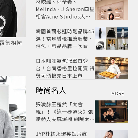
林映維、程予希、
Melinda、J.Sheron四星
相會Acne Studios大曬
北歐潮
韓國首爾必逛時髦品牌45
選！當地編輯推薦服裝、
霸氣相擁
包包、飾品品牌一次看
日本咖哩麵包冠軍首登
台！台南香格里拉開賣 得
獎可頌搶先日本上市
時尚名人
MORE
張凌赫王楚然「太會
親」！《這一秒過火》張
凌赫人夫感爆棚 網喊太有
氛圍
JYP朴軫永爆笑短片瘋