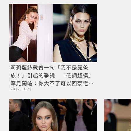
莉莉蘿絲戴普一句「我不是靠爸
族！」引起的爭議 「低調超模」
罕見開嗆：你大不了可以回豪宅裡
2022.11.22
哭