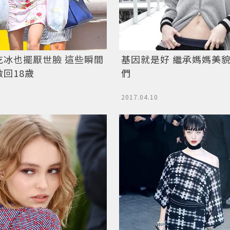
吃冰也擺厭世臉 這些瞬間
基因就是好 繼承媽媽美
回18歲
們
2017.04.10