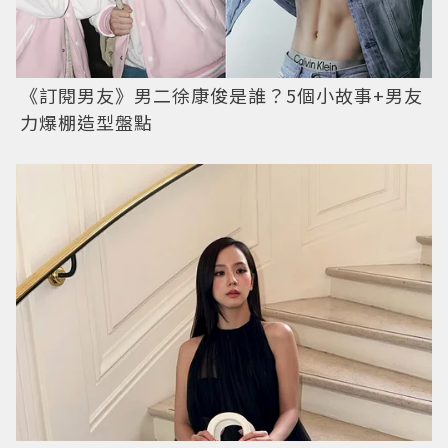
《訂閱男友》男二徐康俊是誰？5個小故事+男友
力爆棚造型盤點