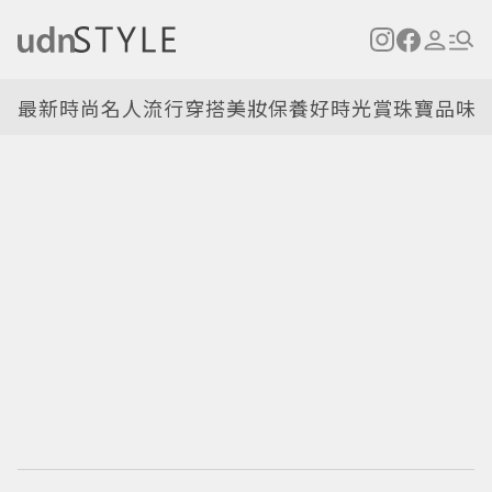
最新
時尚名人
流行穿搭
美妝保養
好時光
賞珠寶
品味