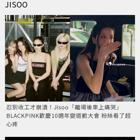
JISOO
忍到收工才崩潰！Jisoo「離場後車上痛哭」
BLACKPINK歡慶10週年變道歉大會 粉絲看了超
心疼