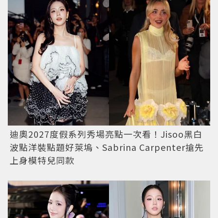
迪奧2027度假系列秀場亮點一次看！Jisoo黑白
波點洋裝點題好萊塢、Sabrina Carpenter搶先
上身模特兒同款