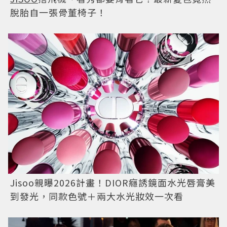
脫胎自一張骨董椅子！
Jisoo親曝2026計畫！DIOR癮誘鏡面水光唇膏美
到發光，同款色號＋兩大水光妝效一次看