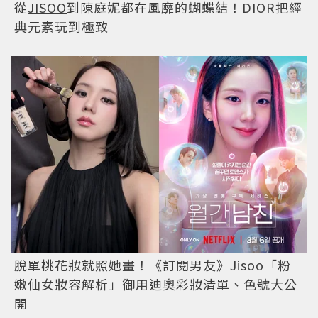
從
JISOO
到陳庭妮都在風靡的蝴蝶結！DIOR把經
典元素玩到極致
脫單桃花妝就照她畫！《訂閱男友》Jisoo「粉
嫩仙女妝容解析」御用迪奧彩妝清單、色號大公
開