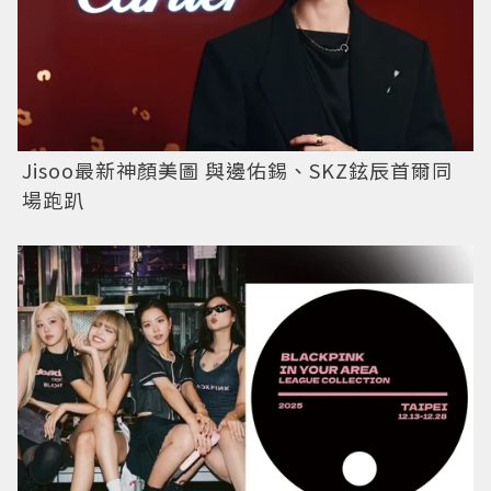
Jisoo最新神顏美圖 與邊佑錫、SKZ鉉辰首爾同
場跑趴