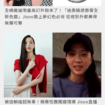
全網瘋搶限量高訂外殼來了！「迪奧癮誘唇膏全
新色選」Jisoo唇上夢幻色必收 從裡到外都美得
無懈可擊
被迫躺槍超無辜！親哥性醜聞連環爆 Jisoo直播