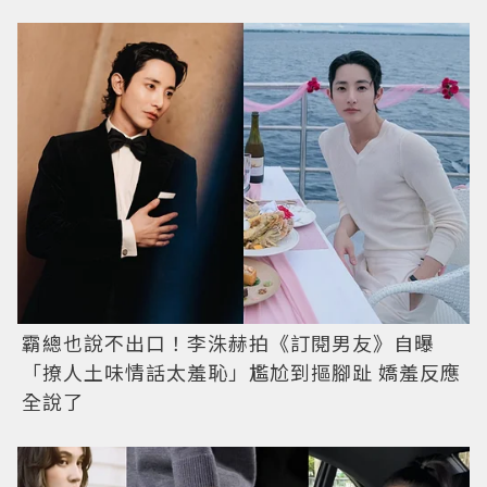
霸總也說不出口！李洙赫拍《訂閱男友》自曝
「撩人土味情話太羞恥」尷尬到摳腳趾 嬌羞反應
全說了