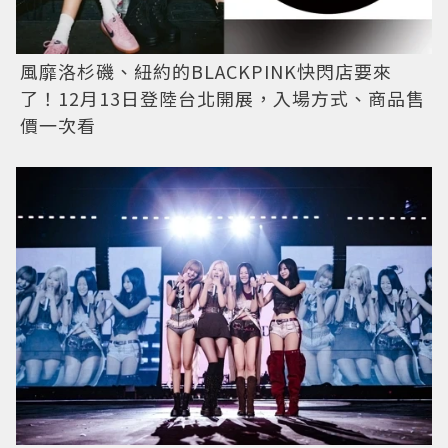
風靡洛杉磯、紐約的BLACKPINK快閃店要來
了！12月13日登陸台北開展，入場方式、商品售
價一次看