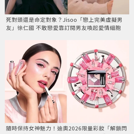
死對頭還是命定對象？Jisoo「戀上完美虛擬男
友」徐仁國 不敢戀愛靠訂閱男友喚起愛情細胞
隨時保持女神魅力！迪奧2026限量彩妝「解鎖閃