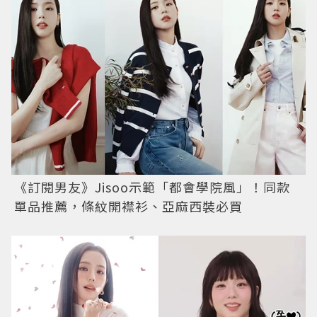
《訂閱男友》Jisoo示範「都會學院風」！同款
單品推薦，條紋開襟衫、亞麻西裝必買