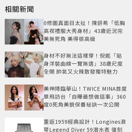
相關新聞
0修圖真面目太扯！陳妍希「低胸
高衩禮服大秀身材」43歲近況完
美無死角 美得很高級
身材不好無法這樣穿！倪妮「貼
身洋裝曲線一覽無遺」38歲尺度
全開 帥氣又火辣散發獨特魅力
美神降臨華山！TWICE MINA首度
單飛訪台「自曝最想做這事」360
度0死角美貌保養祕訣一次公開
重返1959經典設計！Longines浪
琴Legend Diver 59潛水表 復刻