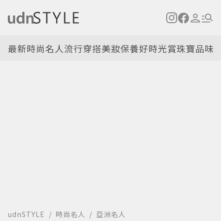
最新
時尚名人
流行穿搭
美妝保養
好時光
賞珠寶
品味
udnSTYLE
時尚名人
亞洲名人