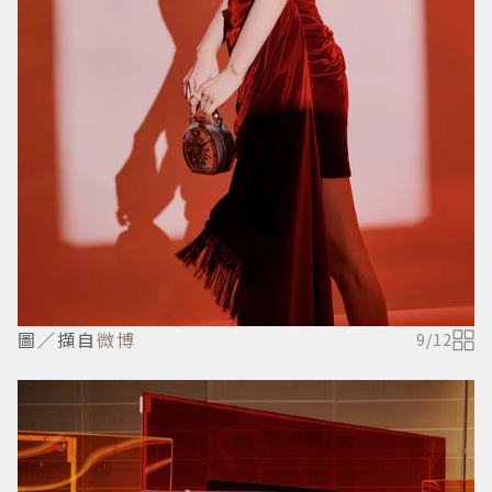
圖／擷自
微博
9
/
12