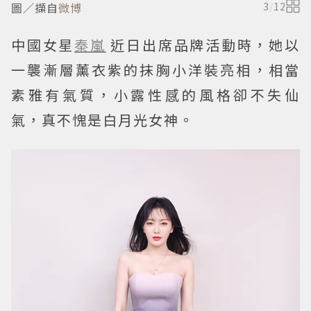
圖／擷自
微博
3
/
12
中國女星
秦嵐
近日出席品牌活動時，她以
一襲漸層薰衣紫的抹胸小洋裝亮相，相當
素雅有氣質，小露性感的風格卻不失仙
氣，真不愧是白月光女神。