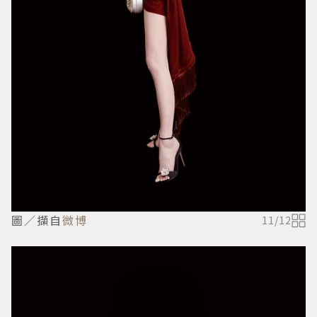
圖／擷自
微博
11
/
12