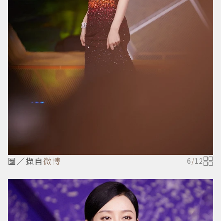
圖／擷自
微博
6
/
12