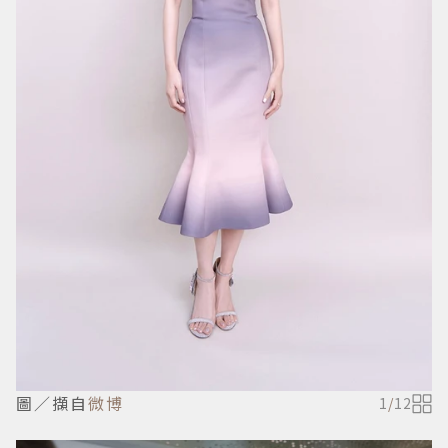
圖／擷自
微博
1
/
12