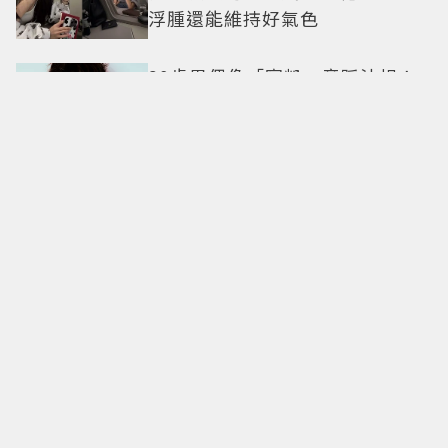
浮腫還能維持好氣色
29歲男偶像「寵粉」竟踩法規！
遭警方約談後現身籲粉絲守法
7-ELEVEN哈根達斯限時優惠再加
碼 迷你杯、雪糕、雪酥「買10送
13」
全國電子台南仁德中山店開幕！
限時5天指定家電9折 還有每日限
量商品
明知道不快樂卻離不開！揭開
「有毒關係」的情感陷阱 那些讓