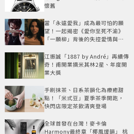
懷舊
當「永遠愛我」成為最可怕的願
望！一起揭密《愛你至死不渝》
「一願柳」背後的失控愛情與爆
紅之路
江振誠「1887 by André」再續傳
奇！甫開業摘米其林2星、年度開
業大獎
手刷抹茶、日系茶韻化為療癒甜
點！「米弎豆」夏季茶季開跑，
快閃店限定茶飲清爽登場
全球首發在台灣！麥卡倫
Harmony最終章「椰風煖韻」 桃