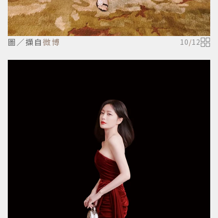
圖／擷自
微博
10
/
12