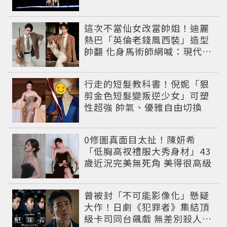
這次不當仙女改當帥姐！迪麗
熱巴「英倫老錢風西裝」造型
帥翻 化身馬術師網喊：現代版
李長歌
行走的短髮教科書！倪妮「狠
剪金色短髮變叛逆少女」可塑
性超強 帥氣、優雅自由切換
0修圖真面目太扯！陳妍希
「低胸高衩禮服大秀身材」43
歲近況完美無死角 美得很高級
曾被封「不可能影像化」懸疑
大作！日劇《犯罪者》集結頂
級卡司同台飆戲 無差別殺人案