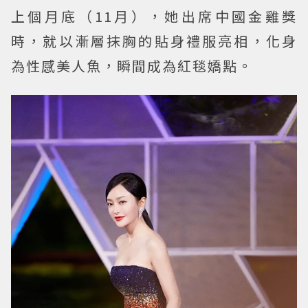
上個月底（11月），她出席中國金雞獎
時，就以漸層抹胸的貼身禮服亮相，化身
為性感美人魚，瞬間成為紅毯嬌點。