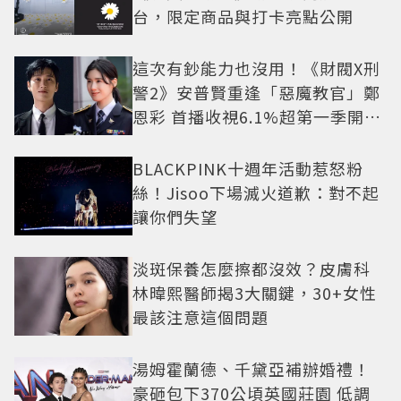
台，限定商品與打卡亮點公開
這次有鈔能力也沒用！《財閥X刑
警2》安普賢重逢「惡魔教官」鄭
恩彩 首播收視6.1%超第一季開紅
盤
BLACKPINK十週年活動惹怒粉
絲！Jisoo下場滅火道歉：對不起
讓你們失望
淡斑保養怎麼擦都沒效？皮膚科
林暐熙醫師揭3大關鍵，30+女性
最該注意這個問題
湯姆霍蘭德、千黛亞補辦婚禮！
豪砸包下370公頃英國莊園 低調