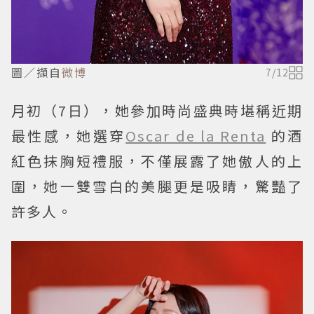
圖／擷自
微博
7
/
12
月初（7日），她參加時尚盛典時堪稱近期
最性感，她選穿
Oscar de la Renta
的酒
紅色抹胸短禮服，不僅展露了她傲人的上
圍，她一雙雪白的美腿更是吸睛，驚豔了
許多人。