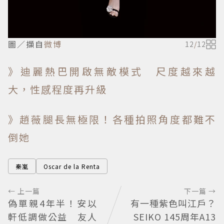
圖／擷自
微博
12
/
12
》迪麗熱巴開啟無敵模式 尺度越來越
大，性感程度再升級
》趙薇腿長無極限！各種拍照角度都難不
倒她
秦嵐
Oscar de la Renta
← 上一篇
下一篇 →
偽單親4年半！安以
有一種紫色叫江戶？
軒低調做公益 友人
SEIKO 145周年A13