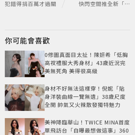
犯錯得捐百萬才過關
快閃空間推全新「江
戶紫」限量表
你可能會喜歡
0修圖真面目太扯！陳妍希「低胸
高衩禮服大秀身材」43歲近況完
美無死角 美得很高級
身材不好無法這樣穿！倪妮「貼
身洋裝曲線一覽無遺」38歲尺度
全開 帥氣又火辣散發獨特魅力
美神降臨華山！TWICE MINA首度
單飛訪台「自曝最想做這事」360