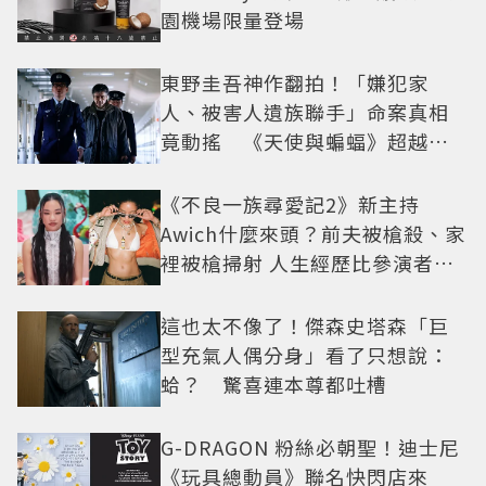
園機場限量登場
東野圭吾神作翻拍！「嫌犯家
人、被害人遺族聯手」命案真相
竟動搖 《天使與蝙蝠》超越懸
疑框架展開
《不良一族尋愛記2》新主持
Awich什麼來頭？前夫被槍殺、家
裡被槍掃射 人生經歷比參演者還
抓馬！
這也太不像了！傑森史塔森「巨
型充氣人偶分身」看了只想說：
蛤？ 驚喜連本尊都吐槽
G-DRAGON 粉絲必朝聖！迪士尼
《玩具總動員》聯名快閃店來