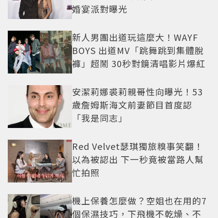
婚宴派對曝光
新人男團出道玩這麼大！WAYF
BOYS 出道MV「跳舞跳到集體脫
褲」超鬧 30秒對鏡清唱影片爆紅
安潔莉娜裘莉親哥性向曝光！53
歲詹姆斯海文前妻節目首度認
「我是同志」
Red Velvet瑟琪獨旅糗事笑翻！
以為被認出 下一秒竟被當路人幫
忙拍照
機上保養怎麼做？空姐也在用的7
個保濕技巧，下飛機不乾燥、不