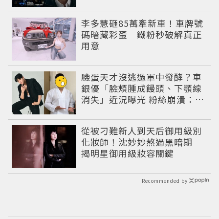
捲出政商黑幕
李多慧砸85萬牽新車！車牌號
碼暗藏彩蛋 鐵粉秒破解真正
用意
臉蛋天才沒逃過軍中發酵？車
銀優「臉頰腫成饅頭、下顎線
消失」近況曝光 粉絲崩潰：空
氣有酵母😭
從被刁難新人到天后御用級別
化妝師！沈妙妙熬過黑暗期
揭明星御用級妝容關鍵
Recommended by