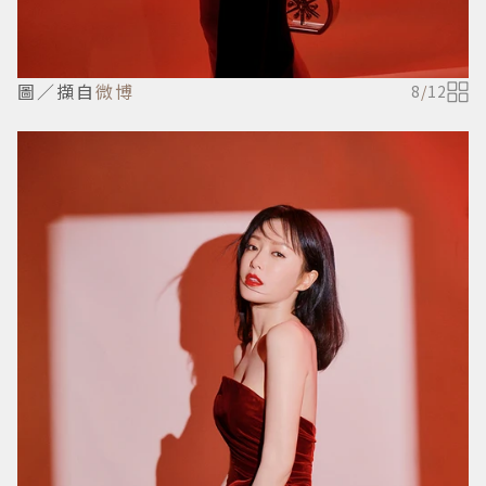
圖／擷自
微博
8
/
12