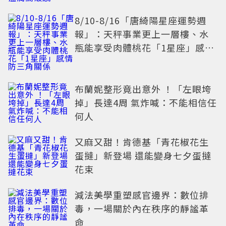
8/10-8/16「唐綺陽星座運勢週
報」：天秤事業更上一層樓、水
瓶能享受肉體桃花「1星座」感情
防三角關係
布蘭妮整形竟出意外 ！「左眼垮
掉」長達4周 氣炸喊：不能相信任
何人
又麻又甜！肯德基「青花椒花生
蛋撻」新登場 還能變身七夕蛋撻
花束
減法美學重塑感官邊界：數位排
毒，一場關於內在秩序的靜謐革
命