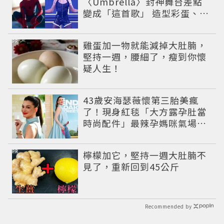
〈Umbrella〉封神舞台差點
變成「這首歌」 造型彩蛋、暖
心故事一次公開
PR
雞蛋加一物就能減掉大肚腩，
堅持一週，腰細了，瘦到你懷
疑人生！
43歲安海瑟薇懷第三胎美瘋
了！現身紅毯「大方露孕肚當
時尚配件」最辣孕媽咪氣場全
開美到發光
PR
檸檬加它，堅持一週大肚腩不
見了，重新回到45公斤
Recommended by