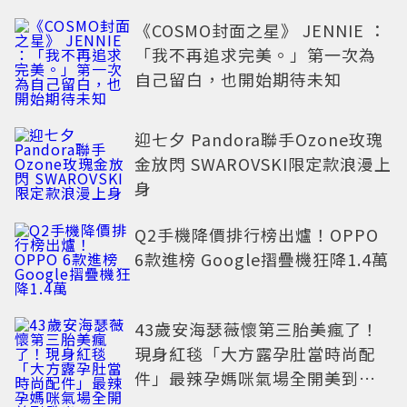
《COSMO封面之星》 JENNIE ：
「我不再追求完美。」第一次為
自己留白，也開始期待未知
迎七夕 Pandora聯手Ozone玫瑰
金放閃 SWAROVSKI限定款浪漫上
身
Q2手機降價排行榜出爐！OPPO
6款進榜 Google摺疊機狂降1.4萬
43歲安海瑟薇懷第三胎美瘋了！
現身紅毯「大方露孕肚當時尚配
件」最辣孕媽咪氣場全開美到發
光