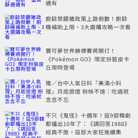
通有
廚餘禁餵豬政策上路倒數！廚餘
機補助上限、3大選購攻略一次看
寶可夢世界錦標賽將開打！
《Pokémon GO》限定扮裝皮卡
丘限時登場
獨／台中人氣日料「美滿小料
理」月底熄燈 粉絲不捨：吃過就
念念不忘
不只《鬼怪》十週年！這9部韓劇
都播出10年了：《請回答1988》
經典不敗，這部大家狂推續集