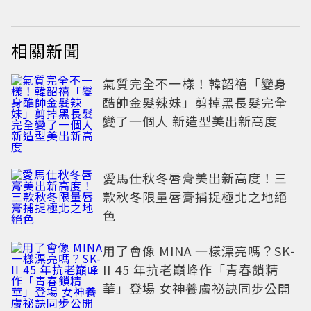
相關新聞
氣質完全不一樣！韓韶禧「變身
酷帥金髮辣妹」剪掉黑長髮完全
變了一個人 新造型美出新高度
愛馬仕秋冬唇膏美出新高度！三
款秋冬限量唇膏捕捉極北之地絕
色
用了會像 MINA 一樣漂亮嗎？SK-
II 45 年抗老巔峰作「青春鎖精
華」登場 女神養膚祕訣同步公開