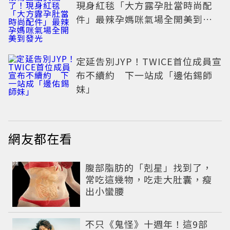
現身紅毯「大方露孕肚當時尚配
件」最辣孕媽咪氣場全開美到發
光
定延告別JYP！TWICE首位成員宣
布不續約 下一站成「邊佑錫師
妹」
網友都在看
PR
腹部脂肪的「剋星」找到了，
常吃這幾物，吃走大肚囊，瘦
出小蠻腰
不只《鬼怪》十週年！這9部