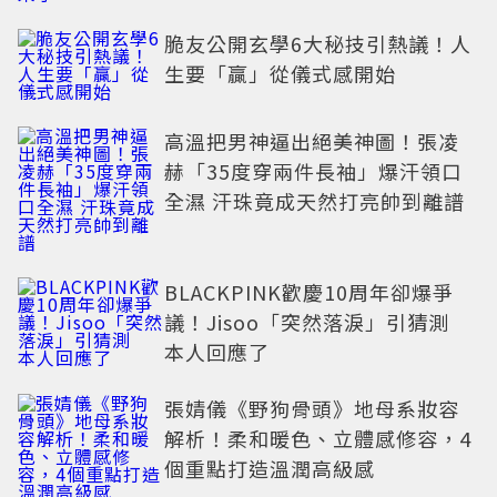
脆友公開玄學6大秘技引熱議！人
生要「贏」從儀式感開始
高溫把男神逼出絕美神圖！張凌
赫「35度穿兩件長袖」爆汗領口
全濕 汗珠竟成天然打亮帥到離譜
BLACKPINK歡慶10周年卻爆爭
議！Jisoo「突然落淚」引猜測
本人回應了
張婧儀《野狗骨頭》地母系妝容
解析！柔和暖色、立體感修容，4
個重點打造溫潤高級感