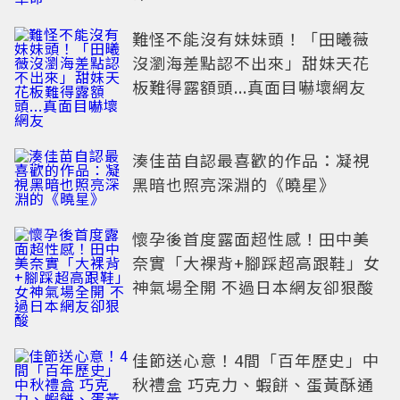
難怪不能沒有妹妹頭！「田曦薇
沒瀏海差點認不出來」甜妹天花
板難得露額頭...真面目嚇壞網友
湊佳苗自認最喜歡的作品：凝視
黑暗也照亮深淵的《曉星》
懷孕後首度露面超性感！田中美
奈實「大裸背+腳踩超高跟鞋」女
神氣場全開 不過日本網友卻狠酸
佳節送心意！4間「百年歷史」中
秋禮盒 巧克力、蝦餅、蛋黃酥通