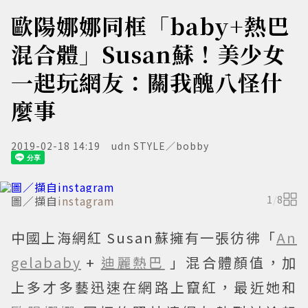
歐陽娜娜同框「baby+熱巴
混合體」Susan蘇！美少女
一起玩網友：關我醜八怪什
麼事
2019-02-18 14:19
udn STYLE／bobby
圖／擷自
instagram
1
/
8
中國上海網紅 Susan蘇擁有一張彷彿「
An
gelababy
+
迪麗熱巴
」混合體顏值，加
上多才多藝迅速在網路上竄紅，最近她和