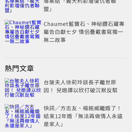
導集結「義大利影壇復仇者聯
盟」
Chaumet藍寶石、神秘鑽石藏專
屬告白獻七夕 情侶疊戴書寫獨一
無二故事
熱門文章
台玻夫人徐莉玲談長子離世原
因！ 兒媳譚以欣打破沉默反駁
快訊／方志友、楊銘威離婚了！
結束12年婚「無法再做情人永遠
是家人」