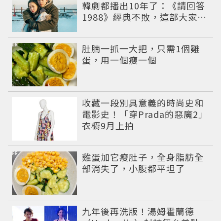
韓劇都播出10年了：《請回答
1988》經典不敗，這部大家狂
推續集
PR
肚腩一抓一大把，只需1個雞
蛋，用一個瘦一個
收藏一段別具意義的時尚史和
電影史！「穿Prada的惡魔2」
衣櫥9月上拍
PR
雞蛋加它瘦肚子，全身脂肪全
部消失了，小腹都平坦了
九年後再洗版！湯姆霍蘭德