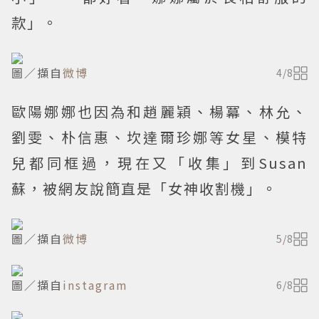
款」。
圖／擷自
微博
4
/
8
歐陽娜娜也因為和趙麗穎、楊冪、林允、
劉雯、朴信惠、坎達爾珍娜等女星、模特
兒都同框過，現在又「收集」到Susan
蘇，被網友說簡直是「女神收割機」。
圖／擷自
微博
5
/
8
圖／擷自
instagram
6
/
8