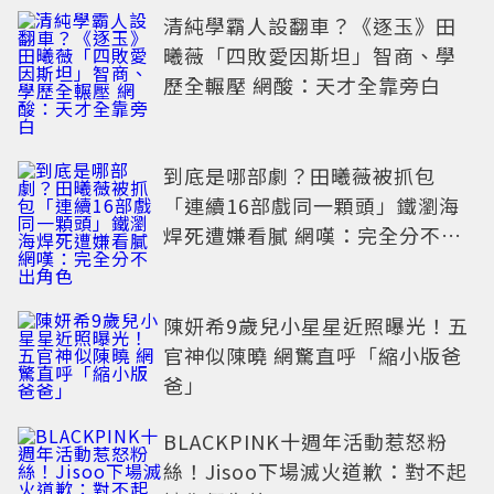
清純學霸人設翻車？《逐玉》田
曦薇「四敗愛因斯坦」智商、學
歷全輾壓 網酸：天才全靠旁白
到底是哪部劇？田曦薇被抓包
「連續16部戲同一顆頭」鐵瀏海
焊死遭嫌看膩 網嘆：完全分不出
角色
陳妍希9歲兒小星星近照曝光！五
官神似陳曉 網驚直呼「縮小版爸
爸」
BLACKPINK十週年活動惹怒粉
絲！Jisoo下場滅火道歉：對不起