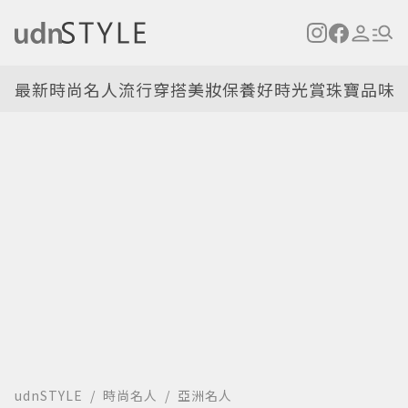
最新
時尚名人
流行穿搭
美妝保養
好時光
賞珠寶
品味
udnSTYLE
時尚名人
亞洲名人