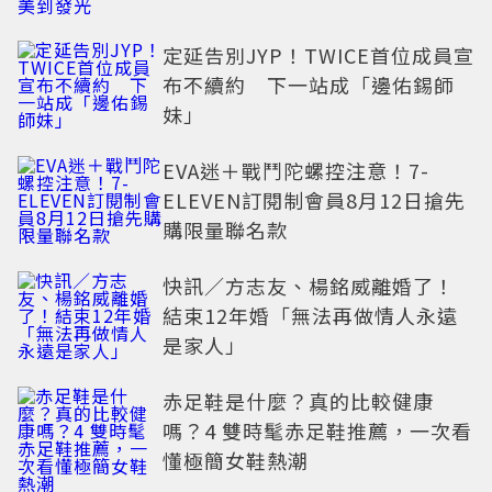
定延告別JYP！TWICE首位成員宣
布不續約 下一站成「邊佑錫師
妹」
EVA迷＋戰鬥陀螺控注意！7-
ELEVEN訂閱制會員8月12日搶先
購限量聯名款
快訊／方志友、楊銘威離婚了！
結束12年婚「無法再做情人永遠
是家人」
赤足鞋是什麼？真的比較健康
嗎？4 雙時髦赤足鞋推薦，一次看
懂極簡女鞋熱潮