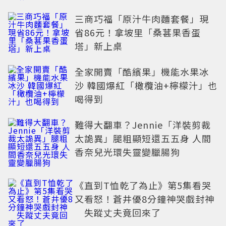
三商巧福「原汁牛肉麵套餐」現
省86元！拿坡里「桑葚果香蛋
塔」新上桌
全家開賣「酷繽果」機能水果冰
沙 韓國爆紅「橄欖油+檸檬汁」也
喝得到
難得大翻車？Jennie「洋裝剪裁
太詭異」腿粗顯短還五五身 人間
香奈兒光環失靈變臘腸狗
《直到T恤乾了為止》第5集看哭
又看怒！蒼井優8分鐘神哭戲封神
失蹤丈夫竟回來了