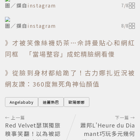
圖／擷自
instagram
7
/
8
圖／擷自
instagram
8
/
8
》才被笑像絲襪奶茶…佘詩曼貼心和網紅
同框 「當場整容」成蛇精臉網看傻
》從臉到身材都給跪了！古力娜扎近況被
網友讚：360度無死角神仙顏值
Angelababy
迪麗熱巴
歐陽娜娜
← 上一篇
下一篇 →
Red Velvet瑟琪獨旅
蕭邦L'Heure du Dia
糗事笑翻！以為被認
mant巧玩多元幾何