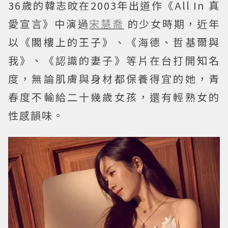
36歲的韓志旼在2003年出道作《All In 真
愛宣言》中演過
宋慧喬
的少女時期，近年
以《閣樓上的王子》、《海德、哲基爾與
我》、《認識的妻子》等片在台打開知名
度，無論肌膚與身材都保養得宜的她，青
春度不輸給二十幾歲女孩，還有輕熟女的
性感韻味。