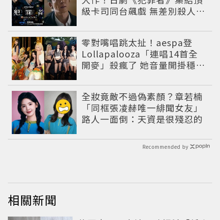
級卡司同台飆戲 無差別殺人案
捲出政商黑幕
零對嘴唱跳太扯！aespa登
Lollapalooza「連唱14首全
開麥」殺瘋了 她音量開掛穩到
像吞CD
全妝竟敵不過偽素顏？章若楠
「同框張凌赫唯一緋聞女友」
路人一面倒：天資是很殘忍的
Recommended by
相關新聞