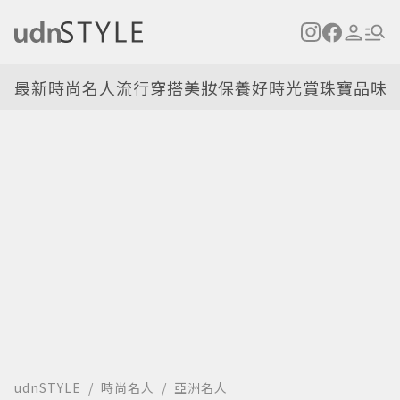
最新
時尚名人
流行穿搭
美妝保養
好時光
賞珠寶
品味
udnSTYLE
時尚名人
亞洲名人