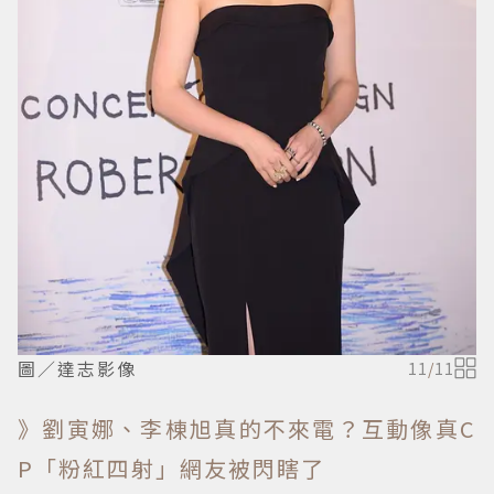
圖／達志影像
11
/
11
》劉寅娜、李棟旭真的不來電？互動像真C
P「粉紅四射」網友被閃瞎了