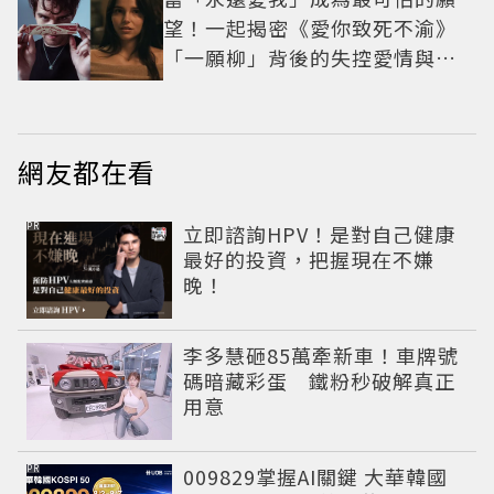
望！一起揭密《愛你致死不渝》
「一願柳」背後的失控愛情與爆
紅之路
網友都在看
PR
立即諮詢HPV！是對自己健康
最好的投資，把握現在不嫌
晚！
李多慧砸85萬牽新車！車牌號
碼暗藏彩蛋 鐵粉秒破解真正
用意
PR
009829掌握AI關鍵 大華韓國