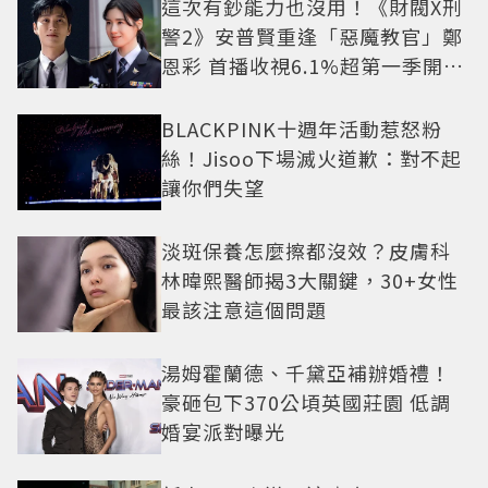
這次有鈔能力也沒用！《財閥X刑
警2》安普賢重逢「惡魔教官」鄭
恩彩 首播收視6.1%超第一季開紅
盤
BLACKPINK十週年活動惹怒粉
絲！Jisoo下場滅火道歉：對不起
讓你們失望
淡斑保養怎麼擦都沒效？皮膚科
林暐熙醫師揭3大關鍵，30+女性
最該注意這個問題
湯姆霍蘭德、千黛亞補辦婚禮！
豪砸包下370公頃英國莊園 低調
婚宴派對曝光