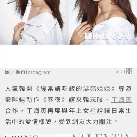
圖／擷自
instagram
3
/
11
人氣韓劇《經常請吃飯的漂亮姐姐》導演
安畔錫新作《春夜》請來韓志旼、
丁海寅
合作，丁海寅再度與年上女星詮釋日常生
活中的愛情樣貌，受到網友大力關注。