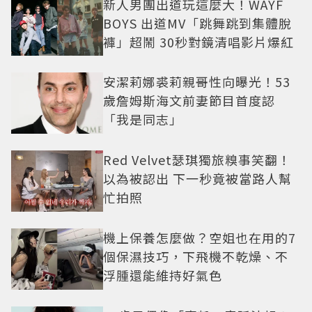
新人男團出道玩這麼大！WAYF
BOYS 出道MV「跳舞跳到集體脫
褲」超鬧 30秒對鏡清唱影片爆紅
安潔莉娜裘莉親哥性向曝光！53
歲詹姆斯海文前妻節目首度認
「我是同志」
Red Velvet瑟琪獨旅糗事笑翻！
以為被認出 下一秒竟被當路人幫
忙拍照
機上保養怎麼做？空姐也在用的7
個保濕技巧，下飛機不乾燥、不
浮腫還能維持好氣色