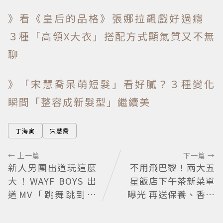
》看《皇后的品格》張娜拉飆戲好過癮
３種「高領X大衣」搭配方式顯氣質又不無
聊
》「宋慧喬呆萌短髮」看好膩？３種變化
瞬間「整容成新髮型」繼續美
丁海寅
宋慧喬
← 上一篇
下一篇 →
新人男團出道玩這麼
不用飛巴黎！兩大五
大！WAYF BOYS 出
星飯店下午茶新菜單
道MV「跳舞跳到集
曝光 再送保養、香氛
體脫褲」超鬧 30秒
好禮
對鏡清唱影片爆紅