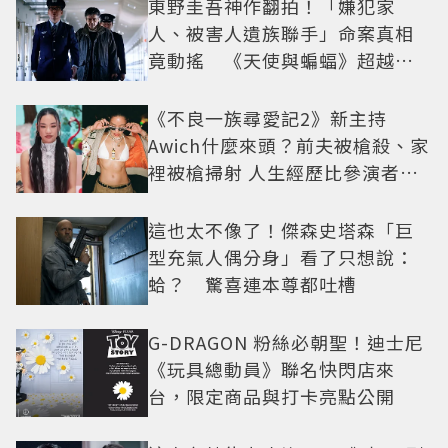
東野圭吾神作翻拍！「嫌犯家
人、被害人遺族聯手」命案真相
竟動搖 《天使與蝙蝠》超越懸
疑框架展開
《不良一族尋愛記2》新主持
Awich什麼來頭？前夫被槍殺、家
裡被槍掃射 人生經歷比參演者還
抓馬！
這也太不像了！傑森史塔森「巨
型充氣人偶分身」看了只想說：
蛤？ 驚喜連本尊都吐槽
G-DRAGON 粉絲必朝聖！迪士尼
《玩具總動員》聯名快閃店來
台，限定商品與打卡亮點公開