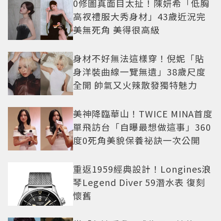
0修圖真面目太扯！陳妍希「低胸
高衩禮服大秀身材」43歲近況完
美無死角 美得很高級
身材不好無法這樣穿！倪妮「貼
身洋裝曲線一覽無遺」38歲尺度
全開 帥氣又火辣散發獨特魅力
美神降臨華山！TWICE MINA首度
單飛訪台「自曝最想做這事」360
度0死角美貌保養祕訣一次公開
重返1959經典設計！Longines浪
琴Legend Diver 59潛水表 復刻
懷舊