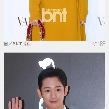
圖／BNT提供
1
/
11