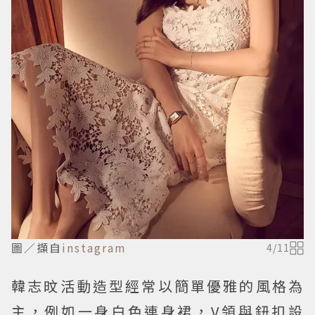
圖／擷自
instagram
4
/
11
韓志旼活動造型經常以簡單優雅的風格為
主，例如一身白色連身裙，V領與鈕扣設