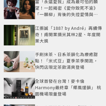
當「永遠愛我」成為最可怕的願
望！一起揭密《愛你致死不渝》
「一願柳」背後的失控愛情與爆
紅之路
江振誠「1887 by André」再續傳
奇！甫開業摘米其林2星、年度開
業大獎
手刷抹茶、日系茶韻化為療癒甜
點！「米弎豆」夏季茶季開跑，
快閃店限定茶飲清爽登場
全球首發在台灣！麥卡倫
Harmony最終章「椰風煖韻」 桃
園機場限量登場