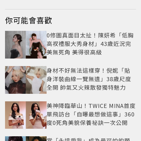
你可能會喜歡
0修圖真面目太扯！陳妍希「低胸
高衩禮服大秀身材」43歲近況完
美無死角 美得很高級
身材不好無法這樣穿！倪妮「貼
身洋裝曲線一覽無遺」38歲尺度
全開 帥氣又火辣散發獨特魅力
美神降臨華山！TWICE MINA首度
單飛訪台「自曝最想做這事」360
度0死角美貌保養祕訣一次公開
當「永遠愛我」成為最可怕的願