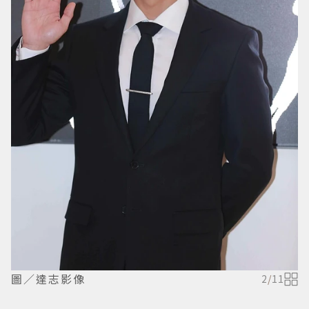
圖／達志影像
2
/
11