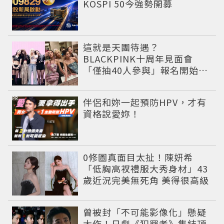
KOSPI 50今強勢開募
這就是天團待遇？
BLACKPINK十周年見面會
「僅抽40人參與」報名開始到
截止僅9小時粉絲怒了😡
PR
伴侶和妳一起預防HPV，才有
資格說愛妳！
0修圖真面目太扯！陳妍希
「低胸高衩禮服大秀身材」43
歲近況完美無死角 美得很高級
曾被封「不可能影像化」懸疑
大作！日劇《犯罪者》集結頂