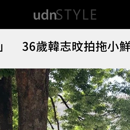
」 36歲韓志旼拍拖小