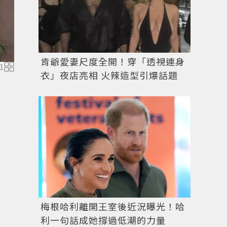
肯爺愛妻尺度全開！穿「透視連身
1
衣」夜店亮相 火辣造型引爆話題
圖／擷自
instagram
梅根哈利離開王室後近況曝光！哈
利一句話成她撐過低潮的力量