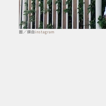
圖／擷自
instagram
7
/
11