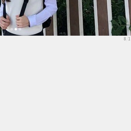
8
/
1