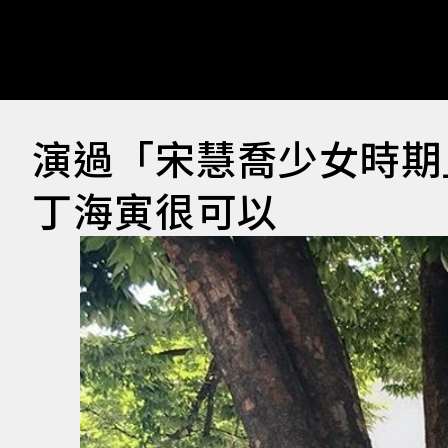
演過「宋慧喬少女時期
丁海寅很可以