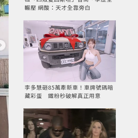
輾壓 網酸：天才全靠旁白
李多慧砸85萬牽新車！車牌號碼暗
藏彩蛋 鐵粉秒破解真正用意