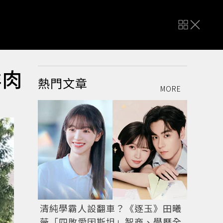
鮮肉
熱門文章
MORE
清純學霸人設翻車？《逐玉》田曦
薇「四敗愛因斯坦」智商、學歷全