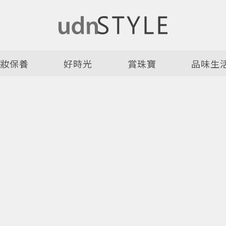
美妝保養
好時光
賞珠寶
品味生