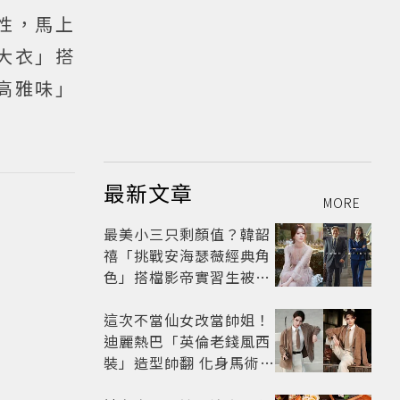
性，馬上
大衣」搭
高雅味」
最新文章
MORE
最美小三只剩顏值？韓韶
禧「挑戰安海瑟薇經典角
色」搭檔影帝實習生被
嘲：看截圖就感受到演技
這次不當仙女改當帥姐！
迪麗熱巴「英倫老錢風西
裝」造型帥翻 化身馬術師
網喊：現代版李長歌