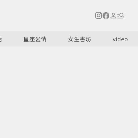
活
星座愛情
女生書坊
video