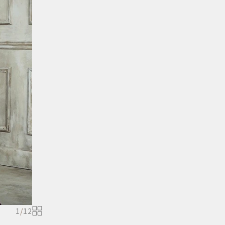
1
/
12