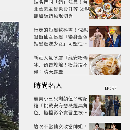
姓名音同「鮪」注意！台
北萬豪主餐免費升等 父親
節加碼鮪魚現切秀
行走的短髮教科書！倪妮
狠斷仙女長髮「變身金色
短髮叛逆少女」可塑性超
強 帥氣、優雅自由切換
新莊人氣冰店「龍安粉條
冰」預告熄燈！粉絲捨不
得：晴天霹靂
時尚名人
MORE
最美小三只剩顏值？韓韶
禧「挑戰安海瑟薇經典角
色」搭檔影帝實習生被
嘲：看截圖就感受到演技
這次不當仙女改當帥姐！