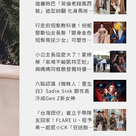
迪麗熱巴「英倫老錢風西
裝」造型帥翻 化身馬術師
網喊：現代版李長歌
行走的短髮教科書！倪妮
狠斷仙女長髮「變身金色
短髮叛逆少女」可塑性超
強 帥氣、優雅自由切換
小公主長這麼大了！夏綠
蒂「氣場不輸凱特王妃」
與媽媽同框散發獨特優雅
氣質 網友狂讚
六點認識《蜘蛛人：重生
日》Sadie Sink 厭世高
冷成Gen Z新女神
「台灣囝仔」崔立于帶隊
友回家！FLARE U、程予
希一起逛小CK「狂送臉頰
愛心、WINK」親曝中山