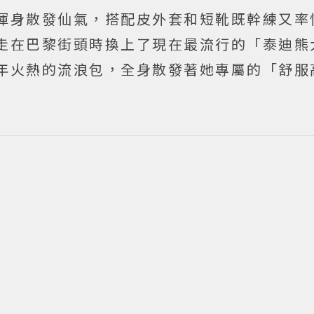
渾身散發仙氣，搭配皮外套和短靴既幹練又率
走在巴黎街頭時換上了現在最流行的「泰迪熊
年火熱的流浪包，全身散發著她專屬的「舒服