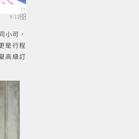
9
/
12
非同小可，
更是行程
夏高級訂