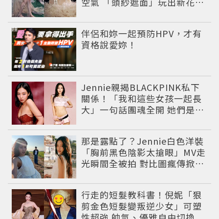
空氣 「頭紗遮面」玩出新花樣
朦朧美感太仙
PR
伴侶和妳一起預防HPV，才有
資格說愛妳！
Jennie親揭BLACKPINK私下
關係！「我和這些女孩一起長
大」一句話團魂全開 她們是彼
此最強後盾
那是露點了？Jennie白色洋裝
「胸前黑色陰影太搶眼」MV走
光瞬間全被拍 對比圖瘋傳掀論
戰
行走的短髮教科書！倪妮「狠
剪金色短髮變叛逆少女」可塑
性超強 帥氣、優雅自由切換