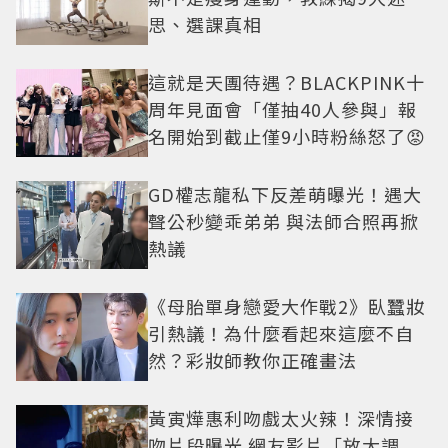
思、選課真相
這就是天團待遇？BLACKPINK十
周年見面會「僅抽40人參與」報
名開始到截止僅9小時粉絲怒了😡
GD權志龍私下反差萌曝光！遇大
聲公秒變乖弟弟 與法師合照再掀
熱議
《母胎單身戀愛大作戰2》臥蠶妝
引熱議！為什麼看起來這麼不自
然？彩妝師教你正確畫法
黃寅燁惠利吻戲太火辣！深情接
吻片段曝光 網友影片「放大調