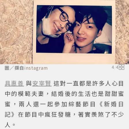
圖／擷自
instagram
4
/
4
具惠善
與
安宰賢
這對一直都是許多人心目
中的模範夫妻，結婚後的生活也是甜甜蜜
蜜，兩人還一起參加綜藝節目《新婚日
記》在節目中瘋狂發糖，著實羨煞了不少
人。