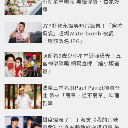
茶新菜單曝光 再送保養、香氛好
禮
JYP朴軫永爆笑短片瘋傳！「穿垃
圾袋」趕場Waterbomb 被虧
「應該改名JPG」
陳妍希9歲兒小星星近照曝光！五
官神似陳曉 網驚直呼「縮小版爸
爸」
法籍三星名廚Paul Pairet揮軍台
北 帶來「簡單，從不簡單」料理
哲學
甜度爆表了！丁海寅《我的荒糖
戀愛》化身拳擊教練守護初戀 失