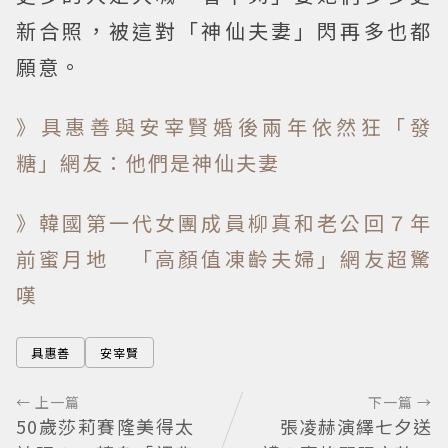
新合照，被這對「神仙夫妻」閃再多也都
願意。
》具惠善與安宰賢婚後兩年依然狂「發
糖」網友：他們是神仙夫妻
》韓國第一代女團成員柳真和老公回７年
前蜜月地 「高顏值凍齡夫婦」網友超驚
嘆
具惠善
安宰賢
← 上一篇
下一篇 →
50歲莎莉賽隆美得太
張凌赫演繹七夕送