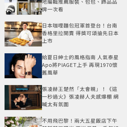
地編輯推薦服裝、包包、飾品品
牌一次看
日本咖哩麵包冠軍首登台！台南
香格里拉開賣 得獎可頌搶先日本
上市
給夏日紳士的風格指南 人氣泰星
Apo將PIAGET上手 再現1970懷
舊風華
張凌赫王楚然「太會親」！《這
一秒過火》張凌赫人夫感爆棚 網
喊太有氛圍
不用飛巴黎！兩大五星飯店下午