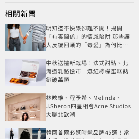
相關新聞
明知道不快樂卻離不開！揭開
「有毒關係」的情感陷阱 那些讓
人反覆回頭的「毒愛」為何比菸
還難戒？
中秋送禮新戰場！法式甜點、北
海道乳酪搶市 爆紅檸檬蛋糕熱
銷破萬顆
林映維、程予希、Melinda、
J.Sheron四星相會Acne Studios
大曬北歐潮
韓國首爾必逛時髦品牌45選！當