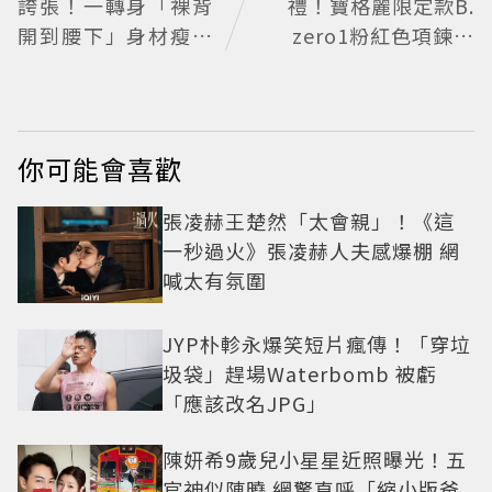
誇張！一轉身「裸背
禮！寶格麗限定款B.
開到腰下」身材瘦到
zero1粉紅色項鍊甜
0死角 逆天狀態根本
蜜告白
不像年過半百
你可能會喜歡
張凌赫王楚然「太會親」！《這
一秒過火》張凌赫人夫感爆棚 網
喊太有氛圍
JYP朴軫永爆笑短片瘋傳！「穿垃
圾袋」趕場Waterbomb 被虧
「應該改名JPG」
陳妍希9歲兒小星星近照曝光！五
官神似陳曉 網驚直呼「縮小版爸