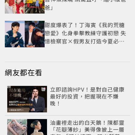
爸」
甜度爆表了！丁海寅《我的荒糖
戀愛》化身拳擊教練守護初戀 失
憶檢察官×假男友打造今夏必看
小甜劇
網友都在看
PR
立即諮詢HPV！是對自己健康
最好的投資，把握現在不嫌
晚！
油畫裡走出的白天鵝！陳都靈
「花瓣薄紗」美得像披上一層