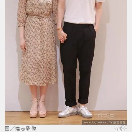
圖／達志影像
2
/
4