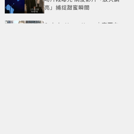
亮」捕捉甜蜜瞬間
Only in Hong Kong｜東西交
融，新舊並存 ｜摺疊城市-香港
不只月餅！「酥炸軟殼蟹＋蟹黃
醬」、「特調肉品＋調味鹽」中
秋送創意
拍出這張照片的記者小心了🤣！
少女時代孝淵「絕美pose變搞
笑」撂狠話：把住址交出來
必比登主廚進駐！ 台北最美百年
老屋餐廳「輝室」 解鎖台味記憶