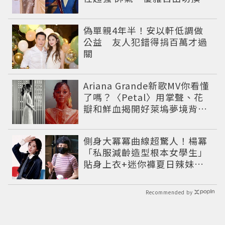
偽單親4年半！安以軒低調做
公益 友人犯錯得捐百萬才過
關
Ariana Grande新歌MV你看懂
了嗎？〈Petal〉用掌聲、花
瓣和鮮血揭開好萊塢夢境背後
的殘酷真相
側身大冪冪曲線超驚人！楊冪
「私服減齡造型根本女學生」
貼身上衣+迷你褲夏日辣妹超
吸睛
Recommended by