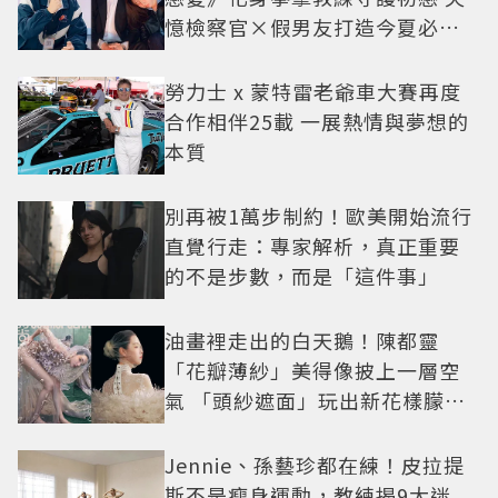
憶檢察官×假男友打造今夏必看
小甜劇
勞力士 x 蒙特雷老爺車大賽再度
合作相伴25載 一展熱情與夢想的
本質
別再被1萬步制約！歐美開始流行
直覺行走：專家解析，真正重要
的不是步數，而是「這件事」
油畫裡走出的白天鵝！陳都靈
「花瓣薄紗」美得像披上一層空
氣 「頭紗遮面」玩出新花樣朦朧
美感太仙
Jennie、孫藝珍都在練！皮拉提
斯不是瘦身運動，教練揭9大迷