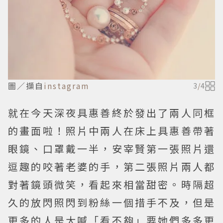
圖／擷自
instagram
3
/
4
就在今天深夜具惠善終於發出了兩人同框
的畫面啦！照片中兩人在床上具惠善帶著
眼鏡、口罩戴一半，安宰賢第一張照片還
逗趣的咬著老婆的手，第二張照片兩人都
對著鏡頭微笑，看起來相當甜密。時隔超
久的放閃照閃到粉絲一個措手不及，但是
更多的人是大喊「看不夠」要她們多多更