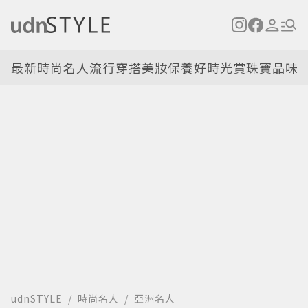
最新
時尚名人
流行穿搭
美妝保養
好時光
賞珠寶
品味
udnSTYLE
時尚名人
亞洲名人