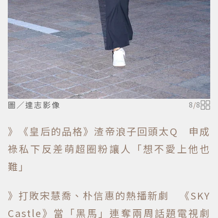
圖／達志影像
8
/
8
》《皇后的品格》渣帝浪子回頭太Q 申成
祿私下反差萌超圈粉讓人「想不愛上他也
難」
》打敗宋慧喬、朴信惠的熱播新劇 《SKY
Castle》當「黑馬」連奪兩周話題電視劇