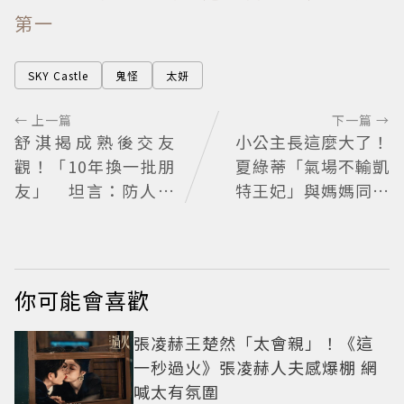
第一
SKY Castle
鬼怪
太妍
← 上一篇
下一篇 →
舒淇揭成熟後交友
小公主長這麼大了！
觀！「10年換一批朋
夏綠蒂「氣場不輸凱
友」 坦言：防人之
特王妃」與媽媽同框
心不可無
散發獨特優雅氣質 網
友狂讚
你可能會喜歡
張凌赫王楚然「太會親」！《這
一秒過火》張凌赫人夫感爆棚 網
喊太有氛圍