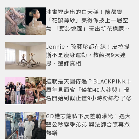
油畫裡走出的白天鵝！陳都靈
「花瓣薄紗」美得像披上一層空
氣 「頭紗遮面」玩出新花樣朦朧
美感太仙
Jennie、孫藝珍都在練！皮拉提
斯不是瘦身運動，教練揭9大迷
思、選課真相
這就是天團待遇？BLACKPINK十
周年見面會「僅抽40人參與」報
名開始到截止僅9小時粉絲怒了😡
GD權志龍私下反差萌曝光！遇大
聲公秒變乖弟弟 與法師合照再掀
熱議