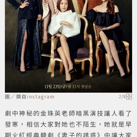
圖／擷自
instagram
2
/
8
劇中神秘的金珠英老師暗黑演技讓人看了
發寒，相信大家對她也不陌生，她就是早
期火紅經典韓劇《妻子的誘惑》中讓大家