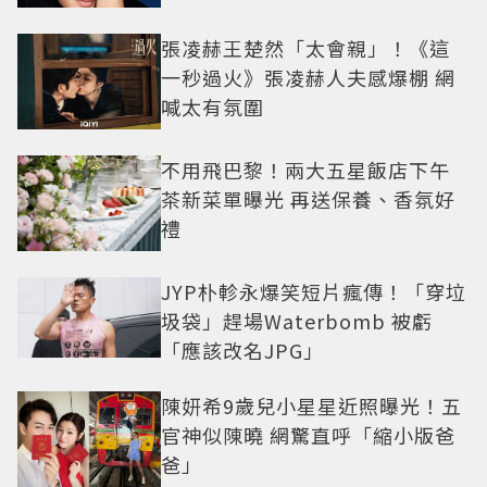
張凌赫王楚然「太會親」！《這
一秒過火》張凌赫人夫感爆棚 網
喊太有氛圍
不用飛巴黎！兩大五星飯店下午
茶新菜單曝光 再送保養、香氛好
禮
JYP朴軫永爆笑短片瘋傳！「穿垃
圾袋」趕場Waterbomb 被虧
「應該改名JPG」
陳妍希9歲兒小星星近照曝光！五
官神似陳曉 網驚直呼「縮小版爸
爸」