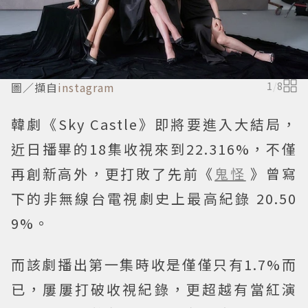
圖／擷自
instagram
1
/
8
韓劇《Sky Castle》即將要進入大結局，
近日播畢的18集收視來到22.316%，不僅
再創新高外，更打敗了先前《
鬼怪
》曾寫
下的非無線台電視劇史上最高紀錄 20.50
9%。
而該劇播出第一集時收是僅僅只有1.7%而
已，屢屢打破收視紀錄，更超越有當紅演