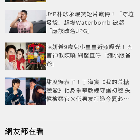
JYP朴軫永爆笑短片瘋傳！「穿垃
圾袋」趕場Waterbomb 被虧
「應該改名JPG」
陳妍希9歲兒小星星近照曝光！五
官神似陳曉 網驚直呼「縮小版爸
爸」
甜度爆表了！丁海寅《我的荒糖
戀愛》化身拳擊教練守護初戀 失
憶檢察官×假男友打造今夏必看
小甜劇
網友都在看