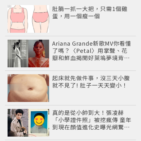
PR
肚腩一抓一大把，只需1個雞
蛋，用一個瘦一個
Ariana Grande新歌MV你看懂
了嗎？〈Petal〉用掌聲、花
瓣和鮮血揭開好萊塢夢境背後
的殘酷真相
PR
起床就先做件事，沒三天小腹
就不見了! 肚子一天天變小！
真的是從小帥到大！張凌赫
「小學證件照」被挖瘋傳 童年
到現在顏值進化史曝光網驚：
完全等比例長大