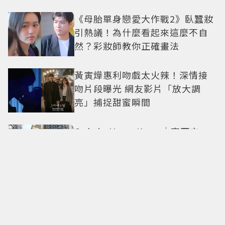
《母胎單身戀愛大作戰2》臥蠶妝
引熱議！為什麼看起來這麼不自
然？彩妝師教你正確畫法
黃寅燁惠利吻戲太火辣！深情接
吻片段曝光 網友影片「放大調
亮」捕捉甜蜜瞬間
Only in Hong Kong｜東西交
融，新舊並存 ｜摺疊城市-香港
不只月餅！「酥炸軟殼蟹＋蟹黃
醬」、「特調肉品＋調味鹽」中
秋送創意