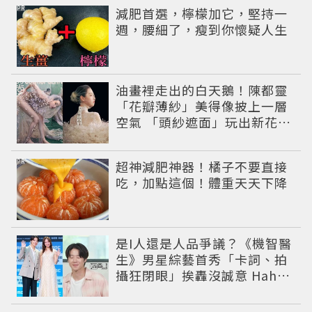
PR
減肥首選，檸檬加它，堅持一
週，腰細了，瘦到你懷疑人生
油畫裡走出的白天鵝！陳都靈
「花瓣薄紗」美得像披上一層
空氣 「頭紗遮面」玩出新花樣
朦朧美感太仙
PR
超神減肥神器！橘子不要直接
吃，加點這個！體重天天下降
是I人還是人品爭議？《機智醫
生》男星綜藝首秀「卡詞、拍
攝狂閉眼」挨轟沒誠意 Haha
揭私下拍攝真相