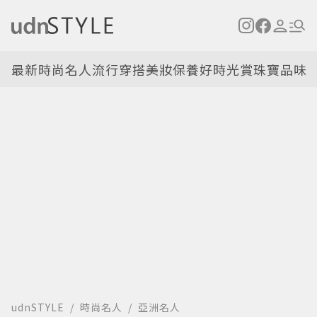
最新
時尚名人
流行穿搭
美妝保養
好時光
賞珠寶
品味
udnSTYLE
時尚名人
亞洲名人