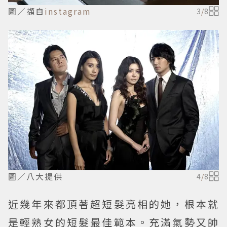
圖／擷自
instagram
3
/
8
圖／八大提供
4
/
8
近幾年來都頂著超短髮亮相的她，根本就
是輕熟女的短髮最佳範本。充滿氣勢又帥