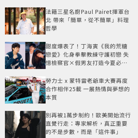
法籍三星名廚Paul Pairet揮軍台
北 帶來「簡單，從不簡單」料理
哲學
甜度爆表了！丁海寅《我的荒糖
戀愛》化身拳擊教練守護初戀 失
憶檢察官×假男友打造今夏必看
小甜劇
勞力士 x 蒙特雷老爺車大賽再度
合作相伴25載 一展熱情與夢想的
本質
別再被1萬步制約！歐美開始流行
直覺行走：專家解析，真正重要
的不是步數，而是「這件事」