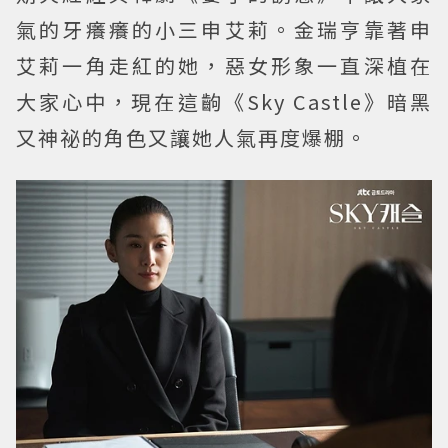
氣的牙癢癢的小三申艾莉。金瑞亨靠著申
艾莉一角走紅的她，惡女形象一直深植在
大家心中，現在這齣《Sky Castle》暗黑
又神祕的角色又讓她人氣再度爆棚。