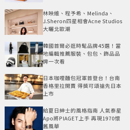
林映維、程予希、Melinda、
J.Sheron四星相會Acne Studios
大曬北歐潮
韓國首爾必逛時髦品牌45選！當
地編輯推薦服裝、包包、飾品品
牌一次看
日本咖哩麵包冠軍首登台！台南
香格里拉開賣 得獎可頌搶先日本
上市
給夏日紳士的風格指南 人氣泰星
Apo將PIAGET上手 再現1970懷
舊風華