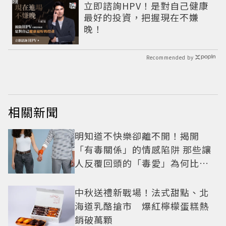
PR
立即諮詢HPV！是對自己健康
最好的投資，把握現在不嫌
晚！
Recommended by
相關新聞
明知道不快樂卻離不開！揭開
「有毒關係」的情感陷阱 那些讓
人反覆回頭的「毒愛」為何比菸
還難戒？
中秋送禮新戰場！法式甜點、北
海道乳酪搶市 爆紅檸檬蛋糕熱
銷破萬顆