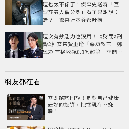
這也太不像了！傑森史塔森「巨
型充氣人偶分身」看了只想說：
蛤？ 驚喜連本尊都吐槽
這次有鈔能力也沒用！《財閥X刑
警2》安普賢重逢「惡魔教官」鄭
恩彩 首播收視6.1%超第一季開紅
盤
網友都在看
PR
立即諮詢HPV！是對自己健康
最好的投資，把握現在不嫌
晚！