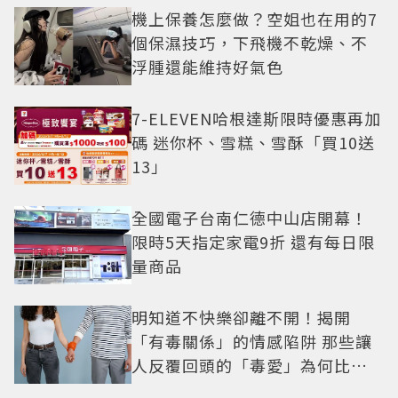
機上保養怎麼做？空姐也在用的7
個保濕技巧，下飛機不乾燥、不
浮腫還能維持好氣色
7-ELEVEN哈根達斯限時優惠再加
碼 迷你杯、雪糕、雪酥「買10送
13」
全國電子台南仁德中山店開幕！
限時5天指定家電9折 還有每日限
量商品
明知道不快樂卻離不開！揭開
「有毒關係」的情感陷阱 那些讓
人反覆回頭的「毒愛」為何比菸
還難戒？