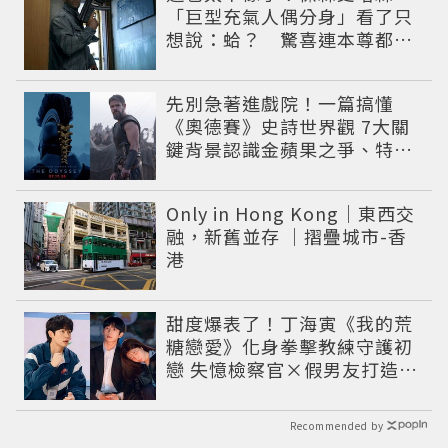
「巨型充氣人偶分身」看了只
想說：蛤？ 驚喜連本尊都吐
槽
先別急著進戲院！一篇搞懂
《奧德賽》史詩世界觀 7大關
鍵背景認識金蘋果之爭、特洛
伊戰爭與英雄悲劇
Only in Hong Kong｜東西交
融，新舊並存 ｜摺疊城市-香
港
甜度爆表了！丁海寅《我的荒
糖戀愛》化身拳擊教練守護初
戀 失憶檢察官×假男友打造今
夏必看小甜劇
Recommended by