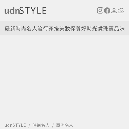
最新
時尚名人
流行穿搭
美妝保養
好時光
賞珠寶
品味
udnSTYLE
時尚名人
亞洲名人