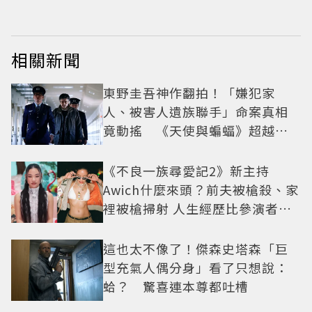
相關新聞
東野圭吾神作翻拍！「嫌犯家
人、被害人遺族聯手」命案真相
竟動搖 《天使與蝙蝠》超越懸
疑框架展開
《不良一族尋愛記2》新主持
Awich什麼來頭？前夫被槍殺、家
裡被槍掃射 人生經歷比參演者還
抓馬！
這也太不像了！傑森史塔森「巨
型充氣人偶分身」看了只想說：
蛤？ 驚喜連本尊都吐槽