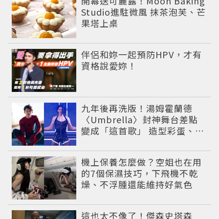
開幕送可麗露！Moon Baking
Studio進駐微風 抹茶泡芙、芒
果塔上桌
PR
伴侶和妳一起預防HPV，才有
資格說愛妳！
九年後再洗版！湯姆霍蘭德
〈Umbrella〉封神舞台差點
變成「這首歌」 造型彩蛋、暖
心故事一次公開
機上保養怎麼做？空姐也在用
的7個保濕技巧，下飛機不乾
燥、不浮腫還能維持好氣色
這也太不像了！傑森史塔森