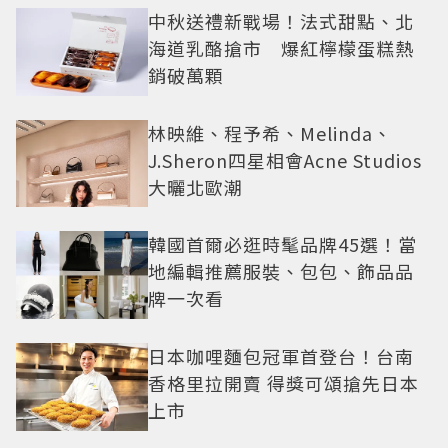
中秋送禮新戰場！法式甜點、北
海道乳酪搶市 爆紅檸檬蛋糕熱
銷破萬顆
林映維、程予希、Melinda、
J.Sheron四星相會Acne Studios
大曬北歐潮
韓國首爾必逛時髦品牌45選！當
地編輯推薦服裝、包包、飾品品
牌一次看
日本咖哩麵包冠軍首登台！台南
香格里拉開賣 得獎可頌搶先日本
上市