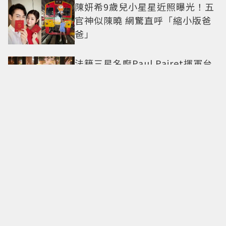
陳妍希9歲兒小星星近照曝光！五
官神似陳曉 網驚直呼「縮小版爸
爸」
法籍三星名廚Paul Pairet揮軍台
北 帶來「簡單，從來不簡單」料
理哲學
甜度爆表了！丁海寅《我的荒糖
戀愛》化身拳擊教練守護初戀 失
憶檢察官×假男友打造今夏必看
小甜劇
勞力士 x 蒙特雷老爺車大賽再度
合作相伴25載 一展熱情與夢想的
本質