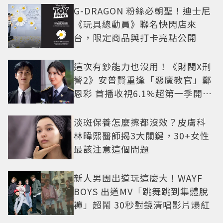
G-DRAGON 粉絲必朝聖！迪士尼
《玩具總動員》聯名快閃店來
台，限定商品與打卡亮點公開
這次有鈔能力也沒用！《財閥X刑
警2》安普賢重逢「惡魔教官」鄭
恩彩 首播收視6.1%超第一季開紅
盤
淡斑保養怎麼擦都沒效？皮膚科
林暐熙醫師揭3大關鍵，30+女性
最該注意這個問題
新人男團出道玩這麼大！WAYF
BOYS 出道MV「跳舞跳到集體脫
褲」超鬧 30秒對鏡清唱影片爆紅