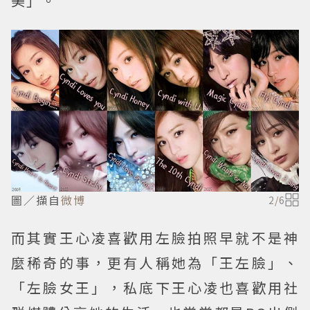
美」。
圖／擷自
微博
2
/
6
而其實王心凌喜歡用左臉拍照早就不是神
麼稀奇的事，更有人稱她為「王左臉」、
「左臉女王」，私底下王心凌也喜歡用社