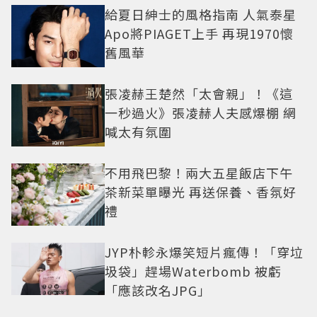
給夏日紳士的風格指南 人氣泰星
Apo將PIAGET上手 再現1970懷
舊風華
張凌赫王楚然「太會親」！《這
一秒過火》張凌赫人夫感爆棚 網
喊太有氛圍
不用飛巴黎！兩大五星飯店下午
茶新菜單曝光 再送保養、香氛好
禮
JYP朴軫永爆笑短片瘋傳！「穿垃
圾袋」趕場Waterbomb 被虧
「應該改名JPG」