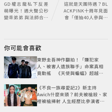
GD權志龍私下反差
這就是天團待遇？BL
萌曝光！遇大聲公秒
ACKPINK十周年見面
變乖弟弟 與法師合照
會「僅抽40人參與」
再掀熱議
報名開始到截止僅9
小時粉絲怒了😡
你可能會喜歡
東野圭吾神作翻拍！「嫌犯家
人、被害人遺族聯手」命案真相
竟動搖 《天使與蝙蝠》超越懸
疑框架展開
《不良一族尋愛記2》新主持
Awich什麼來頭？前夫被槍殺、家
裡被槍掃射 人生經歷比參演者還
抓馬！