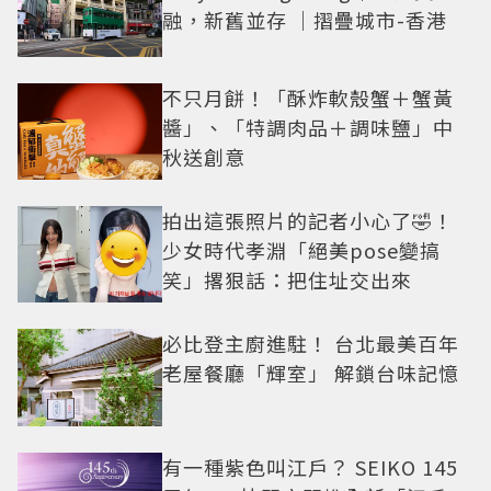
融，新舊並存 ｜摺疊城市-香港
不只月餅！「酥炸軟殼蟹＋蟹黃
醬」、「特調肉品＋調味鹽」中
秋送創意
拍出這張照片的記者小心了🤣！
少女時代孝淵「絕美pose變搞
笑」撂狠話：把住址交出來
必比登主廚進駐！ 台北最美百年
老屋餐廳「輝室」 解鎖台味記憶
有一種紫色叫江戶？ SEIKO 145