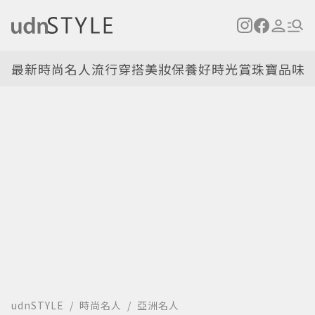
最新
時尚名人
流行穿搭
美妝保養
好時光
賞珠寶
品味
udnSTYLE
時尚名人
亞洲名人