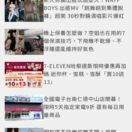
BOYS 出道MV「跳舞跳到集體脫
褲」超鬧 30秒對鏡清唱影片爆紅
機上保養怎麼做？空姐也在用的7
個保濕技巧，下飛機不乾燥、不
浮腫還能維持好氣色
7-ELEVEN哈根達斯限時優惠再加
碼 迷你杯、雪糕、雪酥「買10送
13」
全國電子台南仁德中山店開幕！
限時5天指定家電9折 還有每日限
量商品
明知道不快樂卻離不開！揭開