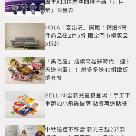
周年A13快閃空間推全新「江戶
紫」限量表
HOLA「夏出清」開跑！精選4萬
件商品任2件5折 限定門市絕版品
5折起
「黑毛屋」插旗高雄夢時代「連3
天送肉盤」！ 樂多多送40組鐵板
燒套餐
BELLINI全新兒童餐登場！手工車
車麵加小飛碟披薩 點餐再送貼紙
中秋送禮不踩雷 新光三越255款