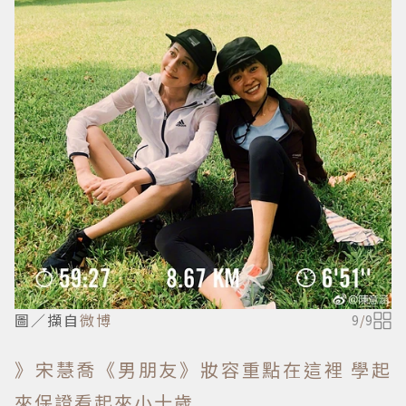
圖／擷自
微博
9
/
9
》宋慧喬《男朋友》妝容重點在這裡 學起
來保證看起來小十歲