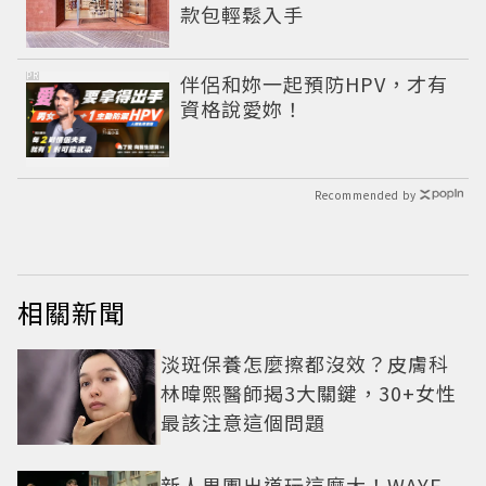
款包輕鬆入手
PR
伴侶和妳一起預防HPV，才有
資格說愛妳！
Recommended by
相關新聞
淡斑保養怎麼擦都沒效？皮膚科
林暐熙醫師揭3大關鍵，30+女性
最該注意這個問題
新人男團出道玩這麼大！WAYF