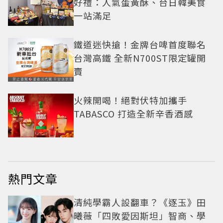
好禮：人氣蛋黃酥、台日韓美食
一站滿足
鐵道迷快搶！金牌台啤首度聯名
台灣高鐵 全新N700ST限定罐開
賣
火辣開喝！絕對伏特加攜手
TABASCO 打造全新辛香酒感
熱門文章
清純學霸人設翻車？《逐玉》田
曦薇「四敗愛因斯坦」智商、學