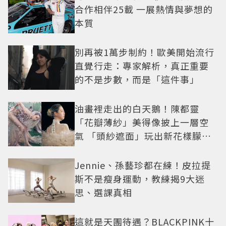
合作相伴25載 一展熱情與夢想的
本質
別再被1萬步制約！歐美開始流行
直覺行走：專家解析，真正重要
的不是步數，而是「這件事」
油畫裡走出的白天鵝！陳都靈
「花瓣薄紗」美得像披上一層空
氣 「頭紗遮面」玩出新花樣朦朧
美感太仙
Jennie、孫藝珍都在練！皮拉提
斯不是瘦身運動，教練揭9大迷
思、選課真相
這就是天團待遇？BLACKPINK十