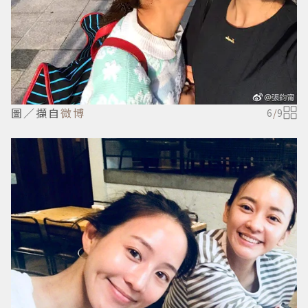
圖／擷自
微博
6
/
9