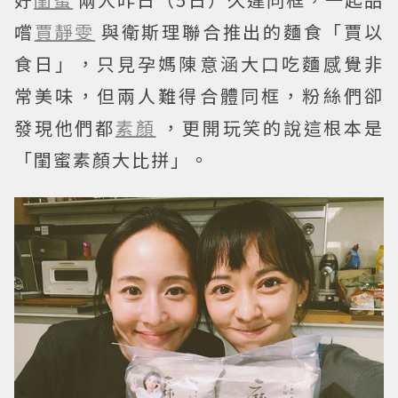
嚐
賈靜雯
與衛斯理聯合推出的麵食「賈以
食日」，只見孕媽陳意涵大口吃麵感覺非
常美味，但兩人難得合體同框，粉絲們卻
發現他們都
素顏
，更開玩笑的說這根本是
「閨蜜素顏大比拼」。