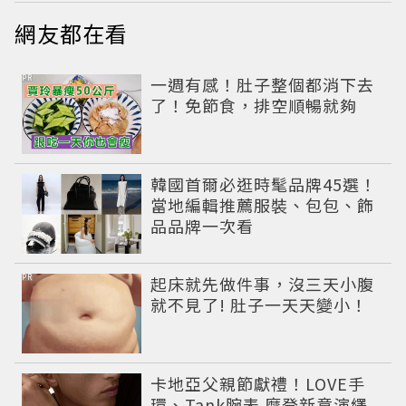
網友都在看
PR
一週有感！肚子整個都消下去
了！免節食，排空順暢就夠
韓國首爾必逛時髦品牌45選！
當地編輯推薦服裝、包包、飾
品品牌一次看
PR
起床就先做件事，沒三天小腹
就不見了! 肚子一天天變小！
卡地亞父親節獻禮！LOVE手
環、Tank腕表 摩登新意演繹