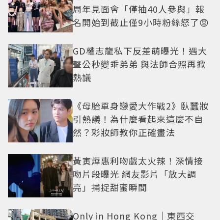
周年見面會「僅抽40人參與」報
名開始到截止僅9小時粉絲怒了😡
GD權志龍私下反差萌曝光！遇大
聲公秒變乖弟弟 與法師合照再掀
熱議
《母胎單身戀愛大作戰2》臥蠶妝
引熱議！為什麼看起來這麼不自
然？彩妝師教你正確畫法
黃寅燁惠利吻戲太火辣！深情接
吻片段曝光 網友影片「放大調
亮」捕捉甜蜜瞬間
Only in Hong Kong｜東西交