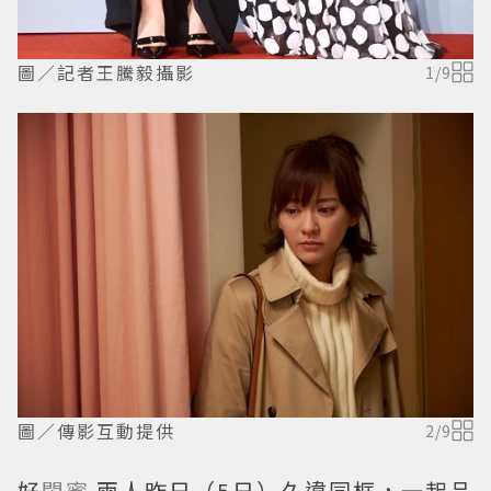
圖／記者王騰毅攝影
1
/
9
圖／傳影互動提供
2
/
9
好
閨蜜
兩人昨日（5日）久違同框，一起品