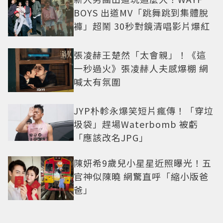
BOYS 出道MV「跳舞跳到集體脫
褲」超鬧 30秒對鏡清唱影片爆紅
張凌赫王楚然「太會親」！《這
一秒過火》張凌赫人夫感爆棚 網
喊太有氛圍
JYP朴軫永爆笑短片瘋傳！「穿垃
圾袋」趕場Waterbomb 被虧
「應該改名JPG」
陳妍希9歲兒小星星近照曝光！五
官神似陳曉 網驚直呼「縮小版爸
爸」