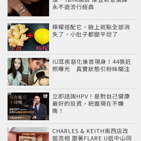
永不退流行經典
PR
檸檬搭配它，臉上斑點全部消
失了，小肚子都變平坦了
IU耳疾惡化後首現身！44張近
照曝光 真實狀態引粉絲關注
PR
立即諮詢HPV！是對自己健康
最好的投資，把握現在不嫌
晚！
CHARLES & KEITH南西店改
裝亮相 跟著FLARE U逛中山同