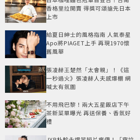
香格里拉開賣 得獎可頌搶先日本
上市
給夏日紳士的風格指南 人氣泰星
Apo將PIAGET上手 再現1970懷
舊風華
張凌赫王楚然「太會親」！《這
一秒過火》張凌赫人夫感爆棚 網
喊太有氛圍
不用飛巴黎！兩大五星飯店下午
茶新菜單曝光 再送保養、香氛好
禮
JYP朴軫永爆笑短片瘋傳！「穿垃