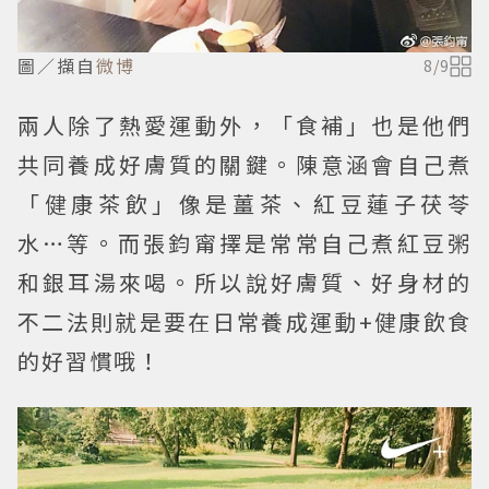
圖／擷自
微博
8
/
9
兩人除了熱愛運動外，「食補」也是他們
共同養成好膚質的關鍵。陳意涵會自己煮
「健康茶飲」像是薑茶、紅豆蓮子茯苓
水…等。而張鈞甯擇是常常自己煮紅豆粥
和銀耳湯來喝。所以說好膚質、好身材的
不二法則就是要在日常養成運動+健康飲食
的好習慣哦！