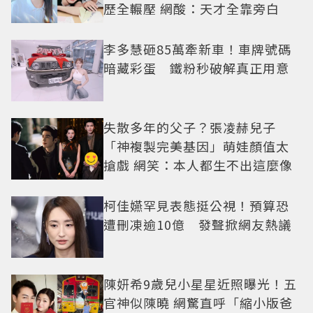
歷全輾壓 網酸：天才全靠旁白
李多慧砸85萬牽新車！車牌號碼
暗藏彩蛋 鐵粉秒破解真正用意
失散多年的父子？張凌赫兒子
「神複製完美基因」萌娃顏值太
搶戲 網笑：本人都生不出這麼像
柯佳嬿罕見表態挺公視！預算恐
遭刪凍逾10億 發聲掀網友熱議
陳妍希9歲兒小星星近照曝光！五
官神似陳曉 網驚直呼「縮小版爸