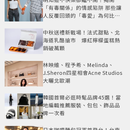
「有毒關係」的情感陷阱 那些讓
人反覆回頭的「毒愛」為何比菸
還難戒？
中秋送禮新戰場！法式甜點、北
海道乳酪搶市 爆紅檸檬蛋糕熱
銷破萬顆
林映維、程予希、Melinda、
J.Sheron四星相會Acne Studios
大曬北歐潮
韓國首爾必逛時髦品牌45選！當
地編輯推薦服裝、包包、飾品品
牌一次看
日本咖哩麵包冠軍首登台！台南