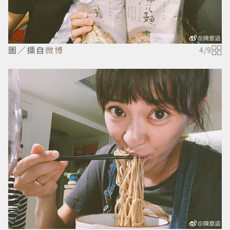
圖／擷自
微博
4
/
9