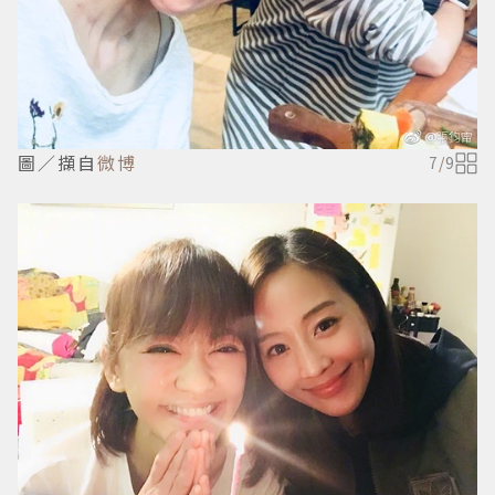
圖／擷自
微博
7
/
9