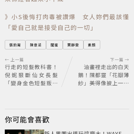
》小S後悔打肉毒被讚爆 女人妳們最該懂
「愛自己就是接受自己的一切」
張鈞甯
陳意涵
閨蜜
賈靜雯
素顏
← 上一篇
下一篇 →
行走的短髮教科書！
油畫裡走出的白天
倪妮狠斷仙女長髮
鵝！陳都靈「花瓣薄
「變身金色短髮叛逆
紗」美得像披上一層
少女」可塑性超強 帥
空氣 「頭紗遮面」玩
氣、優雅自由切換
出新花樣朦朧美感太
仙
你可能會喜歡
新人男團出道玩這麼大！WAYF