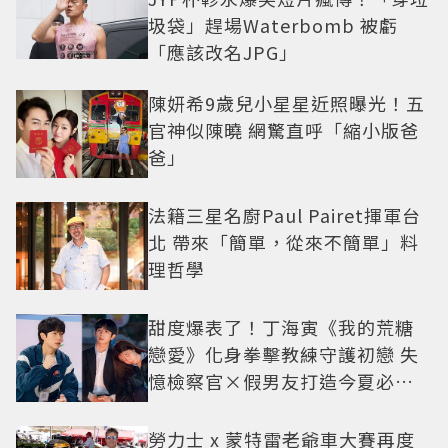
圾袋」趕場Waterbomb 被虧
「應該改名JPG」
陳妍希9歲兒小星星近照曝光！五
官神似陳曉 網驚直呼「縮小版爸
爸」
法籍三星名廚Paul Pairet揮軍台
北 帶來「簡單，從來不簡單」料
理哲學
甜度爆表了！丁海寅《我的荒糖
戀愛》化身拳擊教練守護初戀 失
憶檢察官×假男友打造今夏必看
小甜劇
勞力士 x 蒙特雷老爺車大賽再度