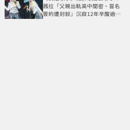
茜拉「父親出軌高中閨密、冒名
簽約遭封殺」沉寂12年辛酸過往
曝光
愛莉莎莎颱風天1舉動遭炎上！要
助理肉身護植栽 親回：不會被
吹走
台中第一間「鳥貴族」要來了！
全品項100元、開幕送「酥炸南蠻
蝦」
台玻夫人徐莉玲談長子離世原
因！ 兒媳譚以欣打破沉默反駁
捲粉絲Mina輕生爭議後首露面！