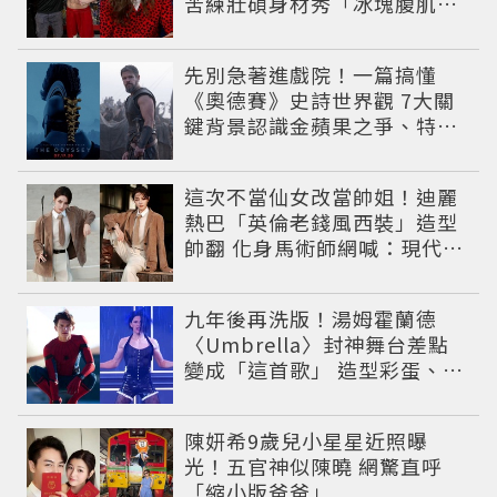
苦練壯碩身材秀「冰塊腹肌」
重返好萊塢
先別急著進戲院！一篇搞懂
《奧德賽》史詩世界觀 7大關
鍵背景認識金蘋果之爭、特洛
伊戰爭與英雄悲劇
這次不當仙女改當帥姐！迪麗
熱巴「英倫老錢風西裝」造型
帥翻 化身馬術師網喊：現代版
李長歌
九年後再洗版！湯姆霍蘭德
〈Umbrella〉封神舞台差點
變成「這首歌」 造型彩蛋、暖
心故事一次公開
陳妍希9歲兒小星星近照曝
光！五官神似陳曉 網驚直呼
「縮小版爸爸」