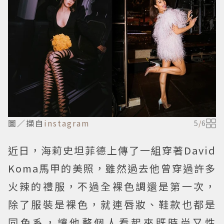
圖／擷自
instagram
5
/
6
近日，海莉史坦菲德上傳了一組穿著David
Koma馬甲的美照，雖然過去他曾穿過許多
火辣的禮服，不過全裸色調還是第一次，
除了服裝是裸色，就連唇妝、鞋款也都是
同色系，讓他整個人看起來既時尚又性