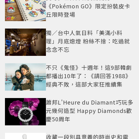
《Pokémon GO》限定扮裝皮卡
丘限時登場
獨／台中人氣日料「美滿小料
理」月底熄燈 粉絲不捨：吃過就
念念不忘
不只《鬼怪》十週年！這9部韓劇
都播出10年了：《請回答1988》
經典不敗，這部大家狂推續集
蕭邦L'Heure du Diamant巧玩多
元幾何造型 Happy Diamonds歡
慶50周年
收藏一段別具意義的時尚史和電