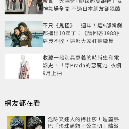
奈實「大裸背+腳踩超高跟鞋」女
神氣場全開 不過日本網友卻狠酸
不只《鬼怪》十週年！這9部韓劇
都播出10年了：《請回答1988》
經典不敗，這部大家狂推續集
收藏一段別具意義的時尚史和電
影史！「穿Prada的惡魔2」衣櫥
9月上拍
網友都在看
危險又迷人的梅杜莎！迪麗熱
巴「珍珠頭飾＋公主切」精緻