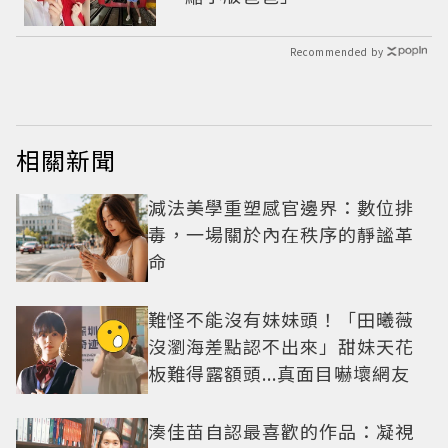
Recommended by
相關新聞
減法美學重塑感官邊界：數位排
毒，一場關於內在秩序的靜謐革
命
難怪不能沒有妹妹頭！「田曦薇
沒瀏海差點認不出來」甜妹天花
板難得露額頭...真面目嚇壞網友
湊佳苗自認最喜歡的作品：凝視