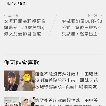
海莉史坦菲德
← 上一篇
下一篇 →
安潔莉娜裘莉親哥性
44歲張鈞甯OL穿搭8
向曝光！53歲詹姆斯
公式！寬褲＋襯衫不
海文前妻節目首度認
只顯瘦，還穿出主管
「我是同志」
氣場
你可能會喜歡
難怪不能沒有妹妹頭！「田曦薇
沒瀏海差點認不出來」甜妹天花
板難得露額頭...真面目嚇壞網友
懷孕後首度露面超性感！田中美