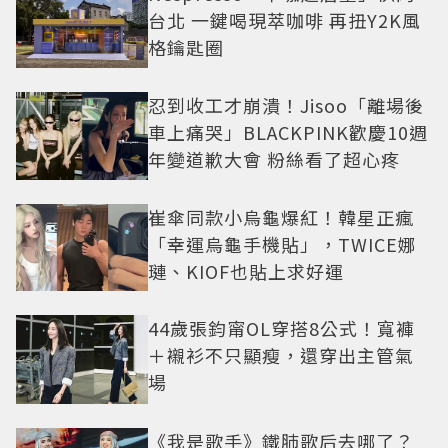
台北 一鍵喝現萃咖啡 再扭Y2K風
格鑰匙圈
忍到收工才崩潰！Jisoo「離場後
車上痛哭」BLACKPINK歡慶10週
年變道歉大會 粉絲看了超心疼
崔傘同款小烏龜爆紅！韓星正瘋
「幸運烏龜手機貼」，TWICE娜
璉、KIOF也貼上求好運
44歲張鈞甯OL穿搭8公式！寬褲
＋襯衫不只顯瘦，還穿出主管氣
場
《我是歌手》鐵肺歌后去哪了？