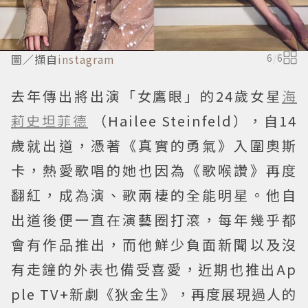
圖／擷自
instagram
6
/
6
去年傳出將出演「女鷹眼」的24歲女星
海
莉史坦菲德
（Hailee Steinfeld），自14
歲就出道，憑著《真實的勇氣》入圍奧斯
卡，熱愛歌唱的她也因為《歌喉讚》再度
翻紅，成為演、歌兩棲的全能明星。他自
出道後便一直在演藝圈打滾，每年幾乎都
會有作品推出，而他鮮少負面新聞以及沒
有走鐘的外表也備受喜愛，近期也推出Ap
ple TV+新劇《狄金生》，再度展現過人的