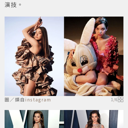
演技。
圖／擷自
instagram
1
/
6