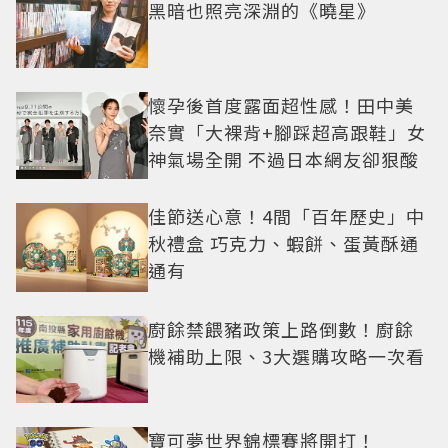
黑暗也照亮深淵的《曉星》
懷孕後首度露面超性感！田中美
奈實「大裸背+腳踩超高跟鞋」女
神氣場全開 不過日本網友卻狠酸
佳節送心意！4間「百年歷史」中
秋禮盒 巧克力、蝦餅、蛋黃酥通
通有
廚餘禁餵豬政策上路倒數！廚餘
機補助上限、3大選購攻略一次看
寶可夢世界錦標賽將開打！