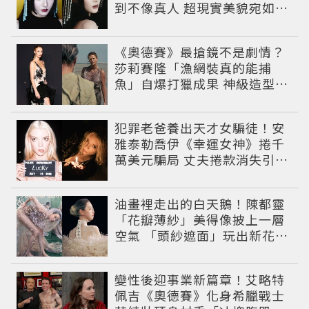
到不像真人 超現實美貌宛如神
女降臨
《奧德賽》最搶鏡不是劇情？
莎莉賽隆「漁網裝真的能捕
魚」自爆打獵成果 神級造型美
到出戲
犯罪老爸養出天才女騙徒！安
雅泰勒喬伊《幸運女神》捲千
萬美元騙局 丈夫捲款消失引爆
黑幫追殺戰
油畫裡走出的白天鵝！陳都靈
「花瓣薄紗」美得像披上一層
空氣 「頭紗遮面」玩出新花樣
朦朧美感太仙
變性後迎事業新篇章！艾略特
佩吉《奧德賽》化身希臘戰士