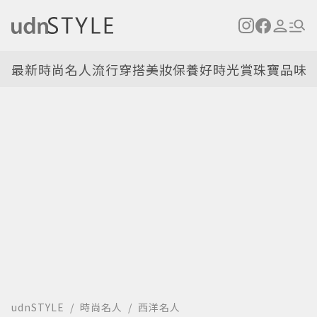
最新
時尚名人
流行穿搭
美妝保養
好時光
賞珠寶
品味
udnSTYLE
時尚名人
西洋名人