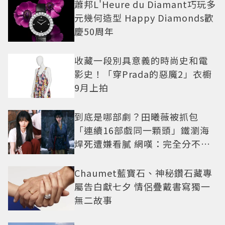
蕭邦L'Heure du Diamant巧玩多
元幾何造型 Happy Diamonds歡
慶50周年
收藏一段別具意義的時尚史和電
影史！「穿Prada的惡魔2」衣櫥
9月上拍
到底是哪部劇？田曦薇被抓包
「連續16部戲同一顆頭」鐵瀏海
焊死遭嫌看膩 網嘆：完全分不出
角色
Chaumet藍寶石、神秘鑽石藏專
屬告白獻七夕 情侶疊戴書寫獨一
無二故事