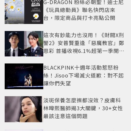
G-DRAGON 粉絲必朝聖！迪士尼
《玩具總動員》聯名快閃店來
台，限定商品與打卡亮點公開
這次有鈔能力也沒用！《財閥X刑
警2》安普賢重逢「惡魔教官」鄭
恩彩 首播收視6.1%超第一季開紅
盤
BLACKPINK十週年活動惹怒粉
絲！Jisoo下場滅火道歉：對不起
讓你們失望
淡斑保養怎麼擦都沒效？皮膚科
林暐熙醫師揭3大關鍵，30+女性
最該注意這個問題