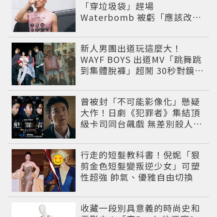
「穿垃圾袋」趕場
Waterbomb 被虧「應該改名
JPG」
新人男團出道玩這麼大！
WAYF BOYS 出道MV「跳舞跳
到集體脫褲」超鬧 30秒對鏡清
唱影片爆紅
曾被封「不可能影像化」懸疑
大作！日劇《犯罪者》集結頂
級卡司同台飆戲 無差別殺人案
捲出政商黑幕
行走的短髮教科書！倪妮「狠
剪金色短髮變叛逆少女」可塑
性超強 帥氣、優雅自由切換
收藏一段別具意義的時尚史和