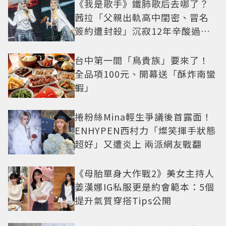
《我是歌手》鐵肺歌后去哪了？
茜拉「父親出軌高中閨密、冒名
簽約遭封殺」沉寂12年辛酸過往
曝光
台中第一間「鳥貴族」要來了！
全品項100元、開幕送「酥炸南蠻
蝦」
捲粉絲Mina輕生爭議後首露面！
ENHYPEN西村力「燦笑揮手狀態
超好」又遭炎上 兩派網友戰翻
《母胎單身大作戰2》美女主持人
姜漢娜IG私服更是約會範本：5個
提升氣質穿搭Tips公開