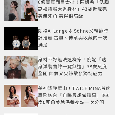
0修圖真面目太扯！陳妍希「低胸
高衩禮服大秀身材」43歲近況完
美無死角 美得很高級
朗格A. Lange & Söhne父親節時
計推薦 古風、傳承與收藏的一次
滿足
身材不好無法這樣穿！倪妮「貼
身洋裝曲線一覽無遺」38歲尺度
全開 帥氣又火辣散發獨特魅力
美神降臨華山！TWICE MINA首度
單飛訪台「自曝最想做這事」360
度0死角美貌保養祕訣一次公開