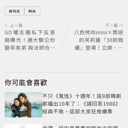
模特兒
時尚
← 上一篇
下一篇 →
GD權志龍私下反差
八色烤肉mini×葬送
萌曝光！遇大聲公秒
的芙莉蓮「30款周
變乖弟弟 與法師合照
邊」登場！立牌、鑰
再掀熱議
匙圈通通有
你可能會喜歡
不只《鬼怪》十週年！這9部韓劇
都播出10年了：《請回答1988》
經典不敗，這部大家狂推續集
收藏一段別具意義的時尚史和電