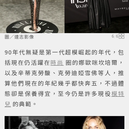
圖／達志影像
6
/
6
90年代無疑是第一代超模崛起的年代，包
括現在仍活躍在
時尚
圈的娜歐咪坎培爾，
以及辛蒂克勞馥、克勞迪婭雪佛等人，推
算他們現在的年紀幾乎都快奔五，不過體
態卻是保養得宜，至今仍是許多現役
模特
兒
的典範。