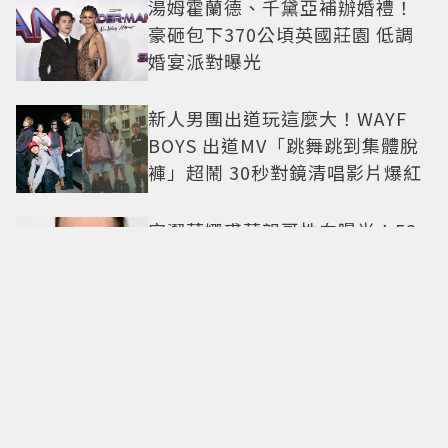
湯姆霍蘭德、千黛亞補辦婚禮！
豪砸包下370公頃英國莊園 低調
婚宴派對曝光
新人男團出道玩這麼大！WAYF
BOYS 出道MV「跳舞跳到集體脫
褲」超鬧 30秒對鏡清唱影片爆紅
安潔莉娜裘莉親哥性向曝光！53
歲詹姆斯海文前妻節目首度認
「我是同志」
Red Velvet瑟琪獨旅糗事笑翻！
以為被認出 下一秒竟被當路人幫
忙拍照