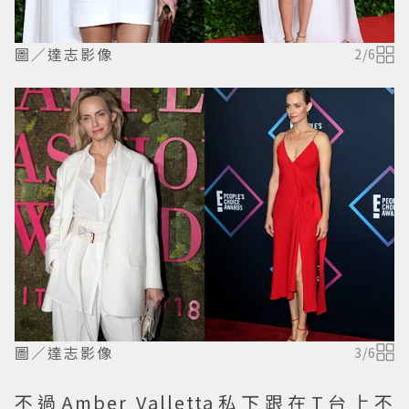
圖／達志影像
2
/
6
圖／達志影像
3
/
6
不過Amber Valletta私下跟在T台上不