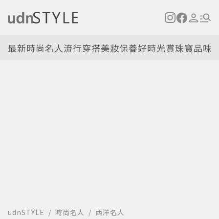
最新
時尚名人
流行穿搭
美妝保養
好時光
賞珠寶
品味
udnSTYLE
時尚名人
西洋名人