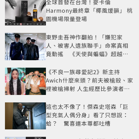
全球首發在台灣！麥卡倫
Harmony最終章「椰風煖韻」 桃
園機場限量登場
東野圭吾神作翻拍！「嫌犯家
人、被害人遺族聯手」命案真相
竟動搖 《天使與蝙蝠》超越懸
疑框架展開
《不良一族尋愛記2》新主持
Awich什麼來頭？前夫被槍殺、家
裡被槍掃射 人生經歷比參演者還
抓馬！
這也太不像了！傑森史塔森「巨
型充氣人偶分身」看了只想說：
蛤？ 驚喜連本尊都吐槽