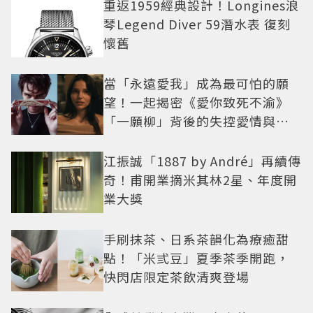
重返1959經典設計！Longines浪
琴Legend Diver 59潛水表 復刻
懷舊
當「永遠愛我」成為最可怕的願
望！一起揭密《愛你致死不渝》
「一願柳」背後的失控愛情與爆
紅之路
江振誠「1887 by André」再續傳
奇！甫開業摘米其林2星、年度開
業大獎
手刷抹茶、日系茶韻化為療癒甜
點！「米弎豆」夏季茶季開跑，
快閃店限定茶飲清爽登場