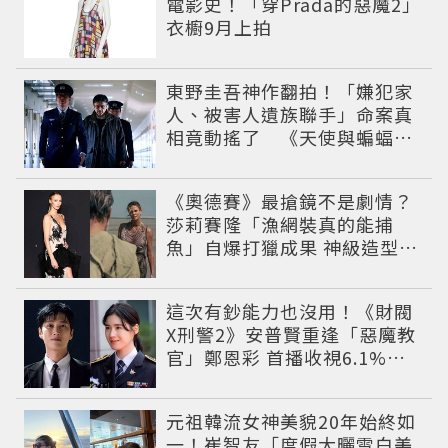
電影史！「穿Prada的惡魔2」
衣櫥9月上拍
東野圭吾神作翻拍！「嫌犯家
人、被害人遺族聯手」命案真
相竟動搖了 《天使與蝙蝠》
超越懸疑框架展開
《奧德賽》最搶鏡不是劇情？
莎莉賽隆「漁網裝真的能捕
魚」自爆打獵成果 神級造型美
到出戲
這次有鈔能力也沒用！《財閥
X刑警2》安普賢重逢「惡魔教
官」鄭恩彩 首播收視6.1%超
第一季開紅盤
元祖韓流女神美貌20年始終如
一！崔智友「度假大曬雪白美