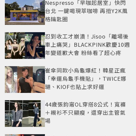
Nespresso「早咖起居室」快閃
台北 一鍵喝現萃咖啡 再扭Y2K風
格鑰匙圈
忍到收工才崩潰！Jisoo「離場後
車上痛哭」BLACKPINK歡慶10週
年變道歉大會 粉絲看了超心疼
崔傘同款小烏龜爆紅！韓星正瘋
「幸運烏龜手機貼」，TWICE娜
璉、KIOF也貼上求好運
44歲張鈞甯OL穿搭8公式！寬褲
＋襯衫不只顯瘦，還穿出主管氣
場