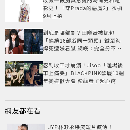
影史！「穿Prada的惡魔2」衣櫥
9月上拍
到底是哪部劇？田曦薇被抓包
「連續16部戲同一顆頭」鐵瀏海
焊死遭嫌看膩 網嘆：完全分不出
角色
忍到收工才崩潰！Jisoo「離場後
車上痛哭」BLACKPINK歡慶10週
年變道歉大會 粉絲看了超心疼
網友都在看
JYP朴軫永爆笑短片瘋傳！