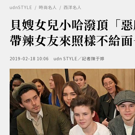
udnSTYLE
時尚名人
西洋名人
貝嫂女兒小哈潑頂「惡
帶辣女友來照樣不給面
2019-02-18 10:06
udn STYLE／記者陳于婷