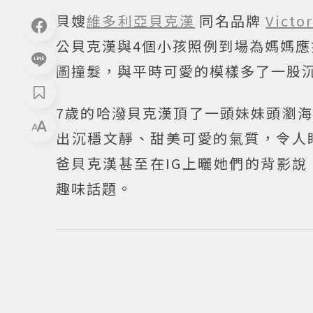
貝嫂
維多利亞貝克漢
同名品牌
Victo
公貝克漢與4個小孩照例到場為媽媽
圖撞髮，與平時可愛的模樣多了一股
7歲的哈潑貝克漢頂了一頭妹妹頭瀏
出沉穩文靜、甜美可愛的氣質，令人
爸貝克漢甚至在IG上曬她們的背影
趣味話題。