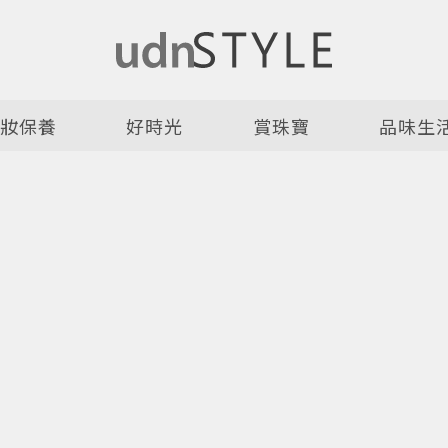
美妝保養
好時光
賞珠寶
品味生