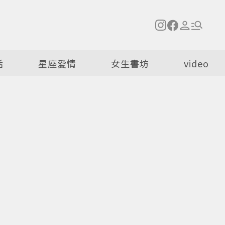
活
星座愛情
女生書坊
video