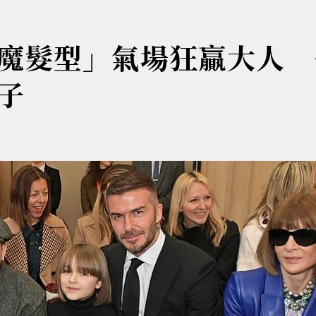
魔髮型」氣場狂贏大人 
子