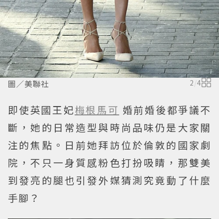
圖／美聯社
2
/
4
即使英國王妃
梅根馬可
婚前婚後都爭議不
斷，她的日常造型與時尚品味仍是大家關
注的焦點。日前她拜訪位於倫敦的國家劇
院，不只一身質感粉色打扮吸睛，那雙美
到發亮的腿也引發外媒猜測究竟動了什麼
手腳？