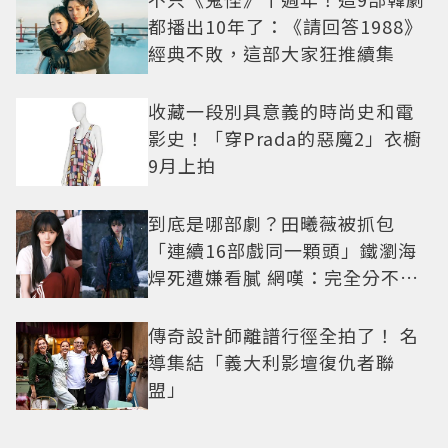
都播出10年了：《請回答1988》
經典不敗，這部大家狂推續集
收藏一段別具意義的時尚史和電
影史！「穿Prada的惡魔2」衣櫥
9月上拍
到底是哪部劇？田曦薇被抓包
「連續16部戲同一顆頭」鐵瀏海
焊死遭嫌看膩 網嘆：完全分不出
角色
傳奇設計師離譜行徑全拍了！ 名
導集結「義大利影壇復仇者聯
盟」