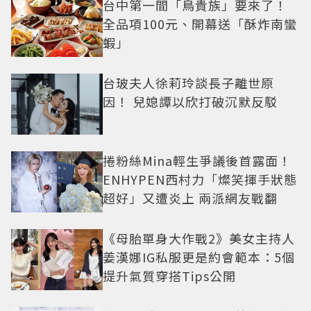
台中第一間「鳥貴族」要來了！
全品項100元、開幕送「酥炸南蠻
蝦」
台玻夫人徐莉玲談長子離世原
因！ 兒媳譚以欣打破沉默反駁
捲粉絲Mina輕生爭議後首露面！
ENHYPEN西村力「燦笑揮手狀態
超好」又遭炎上 兩派網友戰翻
《母胎單身大作戰2》美女主持人
姜漢娜IG私服更是約會範本：5個
提升氣質穿搭Tips公開