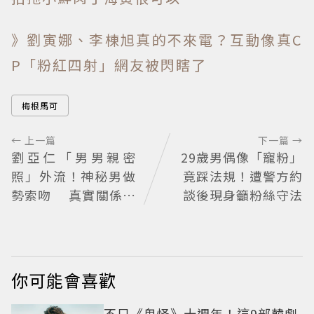
》劉寅娜、李棟旭真的不來電？互動像真C
P「粉紅四射」網友被閃瞎了
梅根馬可
← 上一篇
下一篇 →
劉亞仁「男男親密
29歲男偶像「寵粉」
照」外流！神秘男做
竟踩法規！遭警方約
勢索吻 真實關係引
談後現身籲粉絲守法
猜測
你可能會喜歡
不只《鬼怪》十週年！這9部韓劇