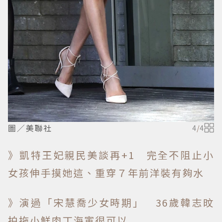
圖／美聯社
4
/
4
》凱特王妃親民美談再+1 完全不阻止小
女孩伸手摸她這、重穿７年前洋裝有夠水
》演過「宋慧喬少女時期」 36歲韓志旼
拍拖小鮮肉丁海寅很可以