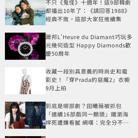
不只《鬼怪》十週年！這9部韓劇
都播出10年了：《請回答1988》
經典不敗，這部大家狂推續集
蕭邦L'Heure du Diamant巧玩多
元幾何造型 Happy Diamonds歡
慶50周年
收藏一段別具意義的時尚史和電
影史！「穿Prada的惡魔2」衣櫥
9月上拍
到底是哪部劇？田曦薇被抓包
「連續16部戲同一顆頭」鐵瀏海
焊死遭嫌看膩 網嘆：完全分不出
角色