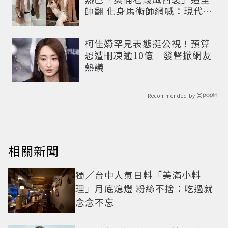
帥翻 化身馬術師網喊：現代版
李長歌
柯佳嬿罕見表態挺公視！預算
恐遭刪凍逾10億 發聲掀網友
熱議
Recommended by
相關新聞
獨／台中人氣日料「美滿小料
理」月底熄燈 粉絲不捨：吃過就
念念不忘