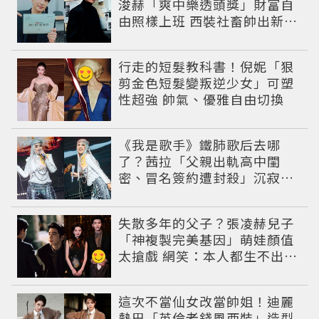
浚赫「爽中樂透頭獎」財富自
由照樣上班 西裝社畜帥出新高
度
行走的短髮教科書！倪妮「狠
剪金色短髮變叛逆少女」可塑
性超強 帥氣、優雅自由切換
《我是歌手》鐵肺歌后去哪
了？茜拉「父親出軌高中閨
密、冒名簽約遭封殺」沉寂12
年辛酸過往曝光
失散多年的父子？張凌赫兒子
「神複製完美基因」萌娃顏值
太搶戲 網笑：本人都生不出這
麼像
這次不當仙女改當帥姐！迪麗
熱巴「英倫老錢風西裝」造型