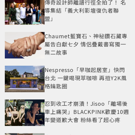
傳奇設計師離譜行徑全拍了！ 名
導集結「義大利影壇復仇者聯
盟」
Chaumet藍寶石、神秘鑽石藏專
屬告白獻七夕 情侶疊戴書寫獨一
無二故事
Nespresso「早咖起居室」快閃
台北 一鍵喝現萃咖啡 再扭Y2K風
格鑰匙圈
忍到收工才崩潰！Jisoo「離場後
車上痛哭」BLACKPINK歡慶10週
年變道歉大會 粉絲看了超心疼