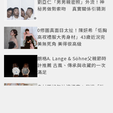
劉亞仁「男男親密照」外流！神
秘男做勢索吻 真實關係引猜測
0修圖真面目太扯！陳妍希「低胸
高衩禮服大秀身材」43歲近況完
美無死角 美得很高級
朗格A. Lange & Söhne父親節時
計推薦 古風、傳承與收藏的一次
滿足
身材不好無法這樣穿！倪妮「貼
身洋裝曲線一覽無遺」38歲尺度
全開 帥氣又火辣散發獨特魅力