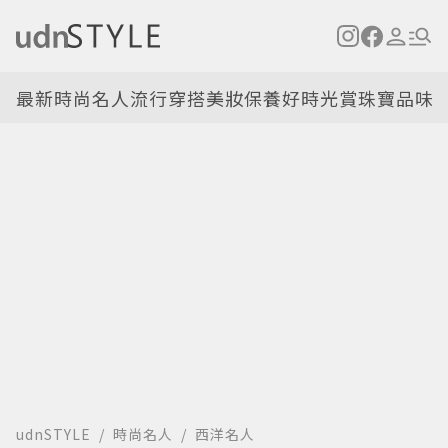
最新
時尚名人
流行穿搭
美妝保養
好時光
賞珠寶
品味
udnSTYLE
時尚名人
西洋名人