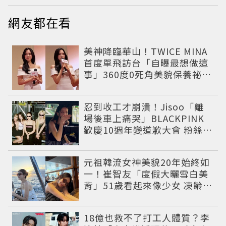
網友都在看
美神降臨華山！TWICE MINA
首度單飛訪台「自曝最想做這
事」360度0死角美貌保養祕訣
一次公開
忍到收工才崩潰！Jisoo「離
場後車上痛哭」BLACKPINK
歡慶10週年變道歉大會 粉絲看
了超心疼
元祖韓流女神美貌20年始終如
一！崔智友「度假大曬雪白美
背」51歲看起來像少女 凍齡近
況震撼全網
18億也救不了打工人體質？李